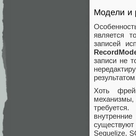
Модели и 
Особенност
является т
записей ис
RecordMode
записи не т
нередакт
результатом
Хоть фрей
механизмы, 
требуется
внутренни
существуют
Sequelize, S