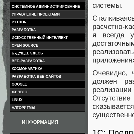
системы.
СИСТЕМНОЕ АДМИНИСТРИРОВАНИЕ
УПРАВЛЕНИЕ ПРОЕКТАМИ
Сталкиваяс
PYTHON
расчетно-ка
РАЗРАБОТКА
я всегда 
ИСКУССТВЕННЫЙ ИНТЕЛЛЕКТ
достаточны
OPEN SOURCE
реализоват
БУДУЩЕЕ ЗДЕСЬ
приложения
ВЕБ-РАЗРАБОТКА
КОСМОНАВТИКА
Очевидно, 
РАЗРАБОТКА ВЕБ-САЙТОВ
должен ра
GOOGLE
реализаци
ЖЕЛЕЗО
Отсутстви
LINUX
сказываетс
АЛГОРИТМЫ
существенно
ИНФОРМАЦИЯ
1С: Предп