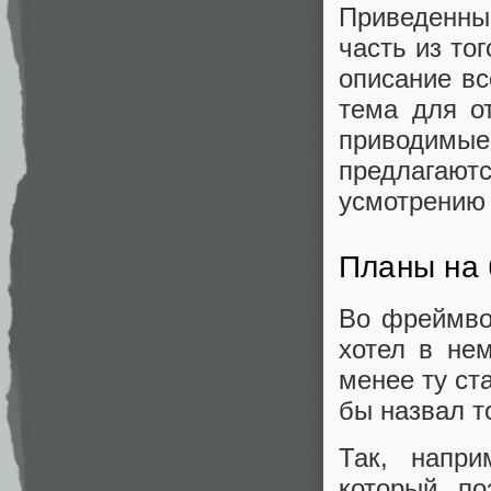
Приведенны
часть из то
описание в
тема для от
приводимые
предлагаю
усмотрению 
Планы на
Во фреймво
хотел в не
менее ту ст
бы назвал т
Так, напри
который по