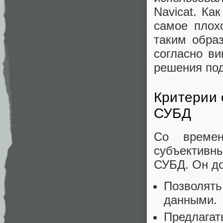
Navicat. Ка
самое плох
таким образ
согласно ви
решения под
Критерии 
СУБД
Со време
субъективн
СУБД. Он д
Позволять
данными.
Предлагат