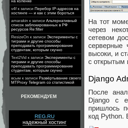
на коленке
v4f
к записи
Перебор IP-адресов на
хостинге — и как с этим бороться
На тот моме
amarakin
к записи
Альтернативный
список заблокированных в РФ
через неко
ресурсов Re:filter
сетевом дос
ResizeOn
к записи
Эксперименты с
тиграми и другие способы
серверные 
преподавать программирование
студентам, которым скучно
высоки, и с
Text2Vid
к записи
Эксперименты с
с открытым 
тиграми и другие способы
преподавать программирование
студентам, которым скучно
Django Ad
всым
к записи
Развёртывание своего
MTProxy Telegram со статистикой
После анал
РЕКОМЕНДУЕМ
Django с е
пришлось п
код Python.
REG.RU
надежный хостинг