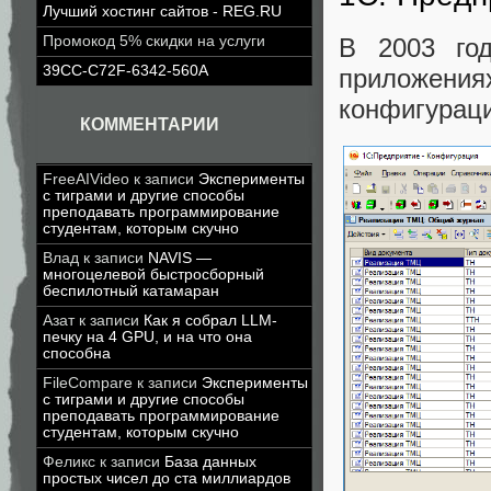
Лучший хостинг сайтов - REG.RU
В 2003 год
Промокод 5% скидки на услуги
39CC-C72F-6342-560A
приложени
конфигураци
КОММЕНТАРИИ
FreeAIVideo
к записи
Эксперименты
с тиграми и другие способы
преподавать программирование
студентам, которым скучно
Влад
к записи
NAVIS —
многоцелевой быстросборный
беспилотный катамаран
Азат
к записи
Как я собрал LLM-
печку на 4 GPU, и на что она
способна
FileCompare
к записи
Эксперименты
с тиграми и другие способы
преподавать программирование
студентам, которым скучно
Феликс
к записи
База данных
простых чисел до ста миллиардов