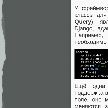
У фреймвор
классы для
Query
) яв
Django, ада
Например,
необходимо 
backend

  .getListModel(
'pr
  .getQueryset()

  .filter({name__ic
  .orderBy(
'-price'
  .limit(
0
,
10
)

  .getRows()

  .subscribe(produc
Ещё одна 
поддержка в
поле, оно 
меняются з