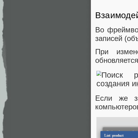
Взаимодей
Во фреймво
записей (об
При измен
обновляется
Если же з
компьютеров