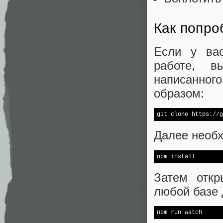
Как попро
Если у ва
работе, в
написанно
образом:
git 
clone
 https://g
Далее необх
npm install
Затем откр
любой базе 
npm run watch