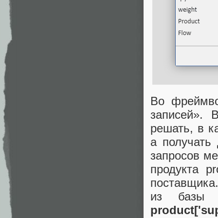
Во фреймво
записей». 
решать, в к
а получать
запросов ме
продукта pr
поставщика.
из базы 
product['sup