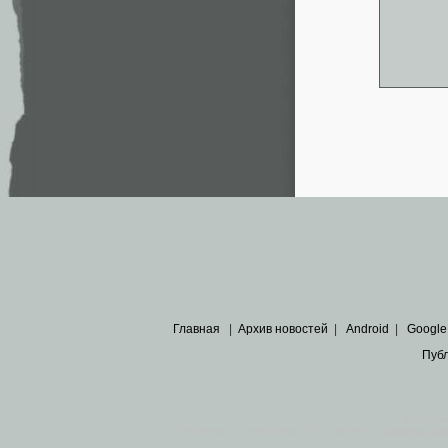
Главная
|
Архив новостей
|
Android
|
Google
Пуб
Все пра
Основными материалами сайта являются
архивные ко