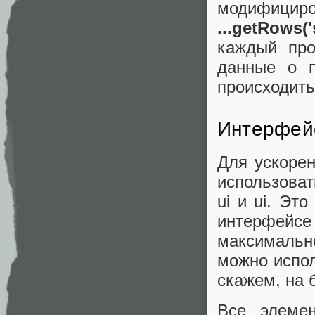
модифи
...getRows(
каждый про
данные о 
происходить
Интерфей
Для ускоре
использоват
ui и ui. Эт
интерфейс
максимально
можно испол
скажем, на б
Все элеме