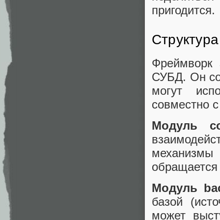
пригодится.
Структура
Фреймворк 
СУБД. Он со
могут исп
совместно с
Модуль co
взаимодейс
механизмы 
обращается 
Модуль ba
базой (ист
может выст