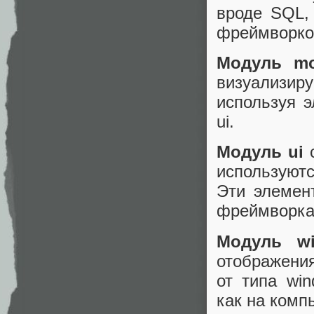
вроде SQL,
фреймворков
Модуль mo
визуализир
используя 
ui.
Модуль ui
с
используют
Эти элемен
фреймворка
Модуль wi
отображени
от типа wi
как на комп