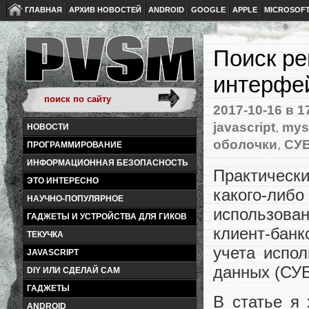
ГЛАВНАЯ
АРХИВ НОВОСТЕЙ
ANDROID
GOOGLE
APPLE
MICROSOF
Поиск ре
интерфе
2017-10-16
в 1
javascript
,
mys
НОВОСТИ
оболочки
,
СУ
ПРОГРАММИРОВАНИЕ
ИНФОРМАЦИОННАЯ БЕЗОПАСНОСТЬ
Практичес
ЭТО ИНТЕРЕСНО
какого-ли
НАУЧНО-ПОПУЛЯРНОЕ
использова
ГАДЖЕТЫ И УСТРОЙСТВА ДЛЯ ГИКОВ
клиент-бан
ТЕКУЧКА
учета испо
JAVASCRIPT
данных (СУБ
DIY ИЛИ СДЕЛАЙ САМ
ГАДЖЕТЫ
В статье я 
ANDROID