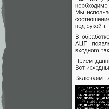
необходимо
Мы использ
соотношение
под рукой ).
В обработк
АЦП появля
входного так
Прием данн
Вот исходны
Включаем т
GPIO_InitTypeDef GP
/* Enable DCMI GP
RCC_AHB1PeriphClock
RCC_AHB1Periph_GPIO
/* Enable DCMI c
RCC_AHB2PeriphClock