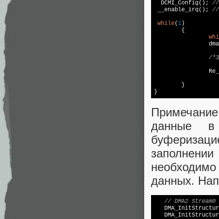
  DCMI_Config(); 
//
 __enable_irq(); 
//
while
(
1
)

	{			

whi
		d
/*З
		R
	}

Примечание
данные в
буферизаци
заполнени
необходимо
данных. На
// DMA2 Stream0 
   DMA_InitStructur
   DMA_InitStructur