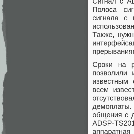
Сигнал с А
Полоса си
сигнала с 
использова
Также, нуж
интерфейс
прерывания
Сроки на 
позволили 
известным 
всем извес
отсутствов
демоплаты.
общения с 
ADSP-TS201
аппаратна