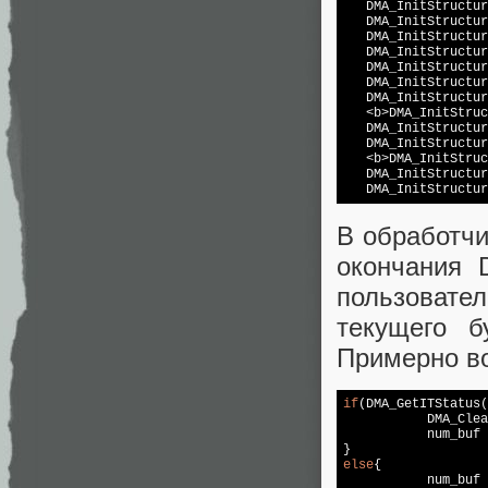
   DMA_InitStructur
   DMA_InitStructur
   DMA_InitStructur
   DMA_InitStructur
   DMA_InitStructur
   DMA_InitStructur
   DMA_InitStructur
   <b>DMA_InitStruc
   DMA_InitStructur
   DMA_InitStructur
   <b>DMA_InitStruc
   DMA_InitStructur
В обработчи
окончания 
пользовате
текущего б
Примерно во
if
(DMA_GetITStatus(
	   DMA_ClearITPendingBit(DMA2_Stream0, DMA_IT_TCIF1);

	   num_buf
else
{

	   num_buf