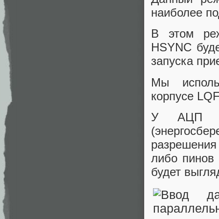
наиболее по
В этом ре
HSYNC буде
запуска при
Мы исполь
корпусе LQ
У АЦП A
(энергосбе
разрешения 
либо пинов 
будет выгляд