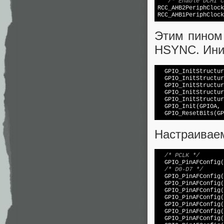
/* Enable DCMI c
RCC_AHB2PeriphClock
Этим пином 
HSYNC. Ини
  GPIO_InitStructur
  GPIO_InitStructur
  GPIO_InitStructur
  GPIO_InitStructur
  GPIO_InitStructur
  GPIO_Init(GPIOA, 
Настраивае
/* PCLK */
  GPIO_PinAFConfig(
/* D0-D7 */
  GPIO_PinAFConfig(
  GPIO_PinAFConfig(
  GPIO_PinAFConfig(
  GPIO_PinAFConfig(
  GPIO_PinAFConfig(
  GPIO_PinAFConfig(
  GPIO_PinAFConfig(