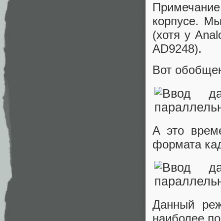
Примечание:
корпусе. Мы
(хотя у Ana
AD9248).
Вот обобще
А это врем
формата ка
Данный реж
наиболее по