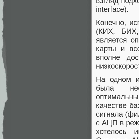
взгляд подх
interface).
Конечно, и
(КИХ, БИХ
является о
карты и вс
вполне дос
низкоскорос
На одном и
была нео
оптимальн
качестве б
сигнала (фи
с АЦП в реж
хотелось 