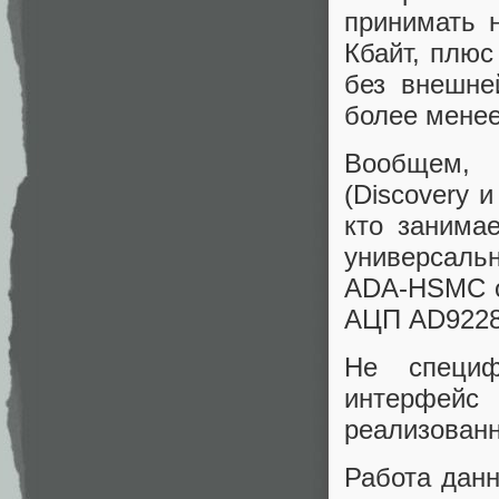
принимать 
Кбайт, плюс
без внешне
более мене
Вообщем, 
(Discovery 
кто занима
универсаль
ADA-HSMC от
АЦП AD9228 
Не специф
интерфейс 
реализован
Работа данн