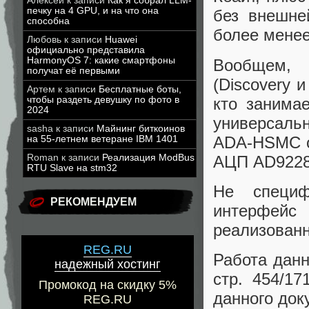
Алексей
к записи
Как я собрал LLM-
печку на 4 GPU, и на что она
без внешне
способна
более мене
Любовь
к записи
Huawei
официально представила
HarmonyOS 7: какие смартфоны
Вообщем, 
получат её первыми
(Discovery 
Артем
к записи
Бесплатные боты,
кто занима
чтобы раздеть девушку по фото в
2024
универсаль
sasha
к записи
Майнинг биткоинов
ADA-HSMC от
на 55-летнем ветеране IBM 1401
АЦП AD9228 
Roman
к записи
Реализация ModBus
RTU Slave на stm32
Не специф
РЕКОМЕНДУЕМ
интерфейс 
реализован
REG.RU
Работа данн
надежный хостинг
стр. 454/1
Промокод на скидку 5%
данного док
REG.RU