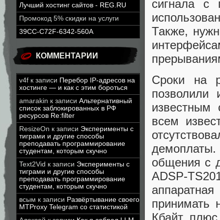
сигнала с 
Лучший хостинг сайтов - REG.RU
использова
Промокод 5% скидки на услуги
Также, нуж
39CC-C72F-6342-560A
интерфейс
КОММЕНТАРИИ
прерывания
Сроки на 
v4f
к записи
Перебор IP-адресов на
хостинге — и как с этим бороться
позволили 
amarakin
к записи
Альтернативный
известным 
список заблокированных в РФ
ресурсов Re:filter
всем извес
ResizeOn
к записи
Эксперименты с
отсутствов
тиграми и другие способы
преподавать программирование
демоплаты.
студентам, которым скучно
общения с 
Text2Vid
к записи
Эксперименты с
тиграми и другие способы
ADSP-TS201
преподавать программирование
студентам, которым скучно
аппаратна
всым
к записи
Развёртывание своего
принимать 
MTProxy Telegram со статистикой
Кбайт, плюс