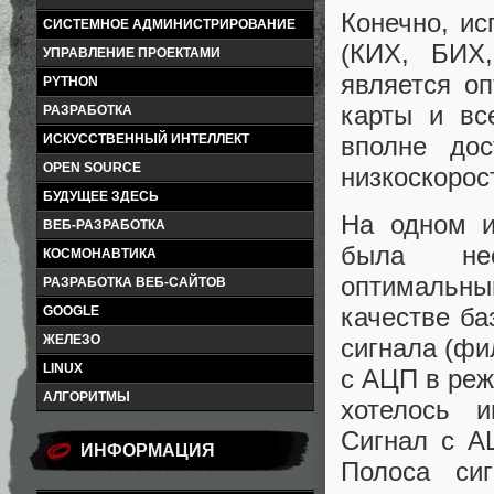
Конечно, и
СИСТЕМНОЕ АДМИНИСТРИРОВАНИЕ
(КИХ, БИХ
УПРАВЛЕНИЕ ПРОЕКТАМИ
является о
PYTHON
карты и вс
РАЗРАБОТКА
вполне дос
ИСКУССТВЕННЫЙ ИНТЕЛЛЕКТ
OPEN SOURCE
низкоскорос
БУДУЩЕЕ ЗДЕСЬ
На одном и
ВЕБ-РАЗРАБОТКА
была нео
КОСМОНАВТИКА
оптимальн
РАЗРАБОТКА ВЕБ-САЙТОВ
качестве б
GOOGLE
ЖЕЛЕЗО
сигнала (фи
LINUX
с АЦП в реж
АЛГОРИТМЫ
хотелось 
Сигнал с А
ИНФОРМАЦИЯ
Полоса си