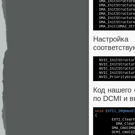
  DMA_InitStructure
  DMA_InitStructure
  DMA_InitStructure
  DMA_InitStructure
  DMA_InitStructure
  DMA_InitStructure
Настройка
соответств
  NVIC_InitStructur
  NVIC_InitStructur
  NVIC_InitStructur
  NVIC_InitStructur
Код нашего 
по DCMI и в
void
EXTI1_IRQHandl
{

	EXTI_ClearFlag(EXTI_Line1);

	  DMA_ClearITPendingBit(DMA2_Stream1, DMA_IT_TCIF1);

	DMA_Cmd(DMA2_Stream1, DISABLE);

	DCMI_Cmd(DISABLE);	
