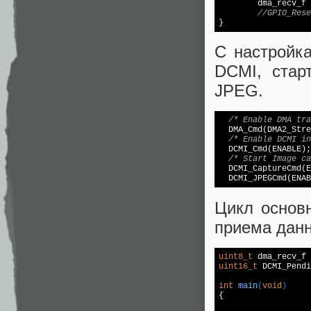
	dma_recv_f
С настройк
DCMI, стар
JPEG.
/* Enable DMA tra
  DMA_Cmd(DMA2_Stre
/* Enable DCMI in
  DCMI_Cmd(ENABLE); 
/* Start Image ca
  DCMI_CaptureCmd(EN
Цикл основ
приема дан
uint8_t
 dma_recv_f 
uint16_t
 DCMI_Pendi
int
main
(
void
)
{
