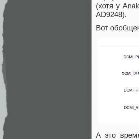
(хотя у Ana
AD9248).
Вот обобще
А это врем