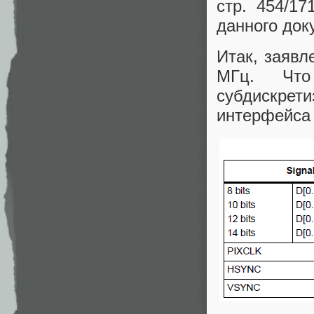
стр. 454/1
данного док
Итак, заявл
МГц. Что
субдискрети
интерфейса