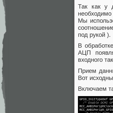
Так как у 
необходимо
Мы использ
соотношение
под рукой ).
В обработк
АЦП появля
входного так
Прием данн
Вот исходны
Включаем т
GPIO_InitTypeDef GP
/* Enable DCMI GP
RCC_AHB1PeriphClock
RCC_AHB1Periph_GPIO