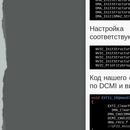
  DMA_InitStructure
  DMA_InitStructure
  DMA_InitStructure
  DMA_InitStructure
Настройка
соответств
  NVIC_InitStructur
  NVIC_InitStructur
  NVIC_InitStructur
  NVIC_InitStructur
Код нашего 
по DCMI и в
void
EXTI1_IRQHandl
{

	EXTI_ClearFlag(EXTI_Line1);

	  DMA_ClearITPendingBit(DMA2_Stream1, DMA_IT_TCIF1);

	DMA_Cmd(DMA2_Stream1, DISABLE);

	DCMI_Cmd(DISABLE);	

	dma_recv_f