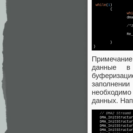
while
(
1
)

	{			

whi
		d
/*З
		R
	}

Примечание
данные в
буферизаци
заполнени
необходимо
данных. На
// DMA2 Stream0 
   DMA_InitStructur
   DMA_InitStructur
   DMA_InitStructur
   DMA_InitStructur