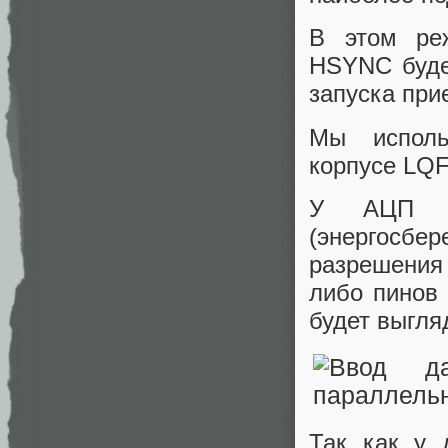
В этом ре
HSYNC буде
запуска при
Мы исполь
корпусе LQ
У АЦП A
(энергосбе
разрешения 
либо пинов 
будет выгляд
Так как у 