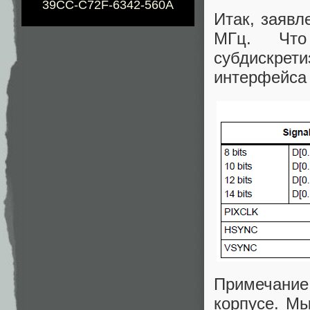
39CC-C72F-6342-560A
Итак, заявл
МГц. Что
субдискрети
интерфейса
Примечание:
корпусе. Мы