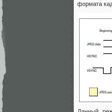
формата ка
Данный реж