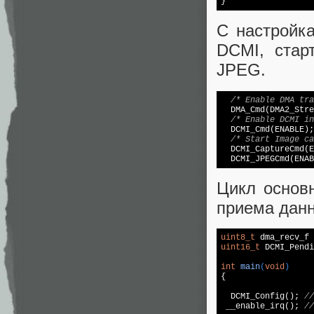
С настройк
DCMI, стар
JPEG.
/* Enable DMA tra
  DMA_Cmd(DMA2_Stre
/* Enable DCMI in
  DCMI_Cmd(ENABLE); 
/* Start Image ca
  DCMI_CaptureCmd(EN
Цикл основ
приема дан
uint8_t
 dma_recv_f 
uint16_t
 DCMI_Pendi
int
main
(
void
)
{

  DCMI_Config(); 
//
 __enable_irq(); 
//