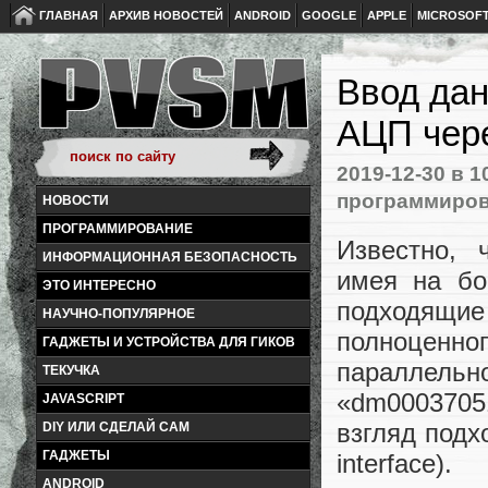
ГЛАВНАЯ
АРХИВ НОВОСТЕЙ
ANDROID
GOOGLE
APPLE
MICROSOF
Ввод дан
АЦП чер
2019-12-30
в 1
программиров
НОВОСТИ
ПРОГРАММИРОВАНИЕ
Известно, 
ИНФОРМАЦИОННАЯ БЕЗОПАСНОСТЬ
имея на бо
ЭТО ИНТЕРЕСНО
подходящие
НАУЧНО-ПОПУЛЯРНОЕ
полноценн
ГАДЖЕТЫ И УСТРОЙСТВА ДЛЯ ГИКОВ
параллельно
ТЕКУЧКА
«dm0003705
JAVASCRIPT
взгляд подх
DIY ИЛИ СДЕЛАЙ САМ
ГАДЖЕТЫ
interface).
ANDROID