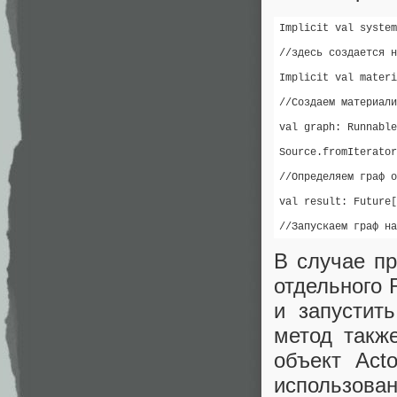
Implicit val system
//здесь создается н
Implicit val materi
//Создаем материали
val graph: Runnable
Source.fromIterator
//Определяем граф о
val result: Future[
//Запускаем граф на
В случае п
отдельного 
и запустит
метод также
объект Acto
использова