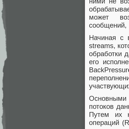
ними не во
обрабатывае
может воз
сообщений, 
Начиная с 
streams, ко
обработки д
его исполн
BackPressur
переполне
участвующих
Основными 
потоков дан
Путем их 
операций (R