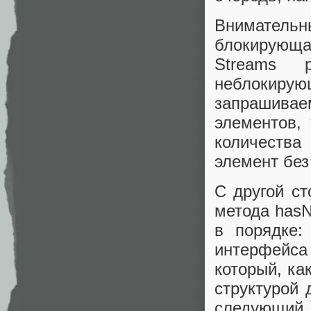
Внимательн
блокирующ
Streams 
неблокирующ
запрашиваем
элементов,
количества
элемент без
С другой ст
метода hasN
в порядке:
интерфейса 
который, ка
структурой
следующий 