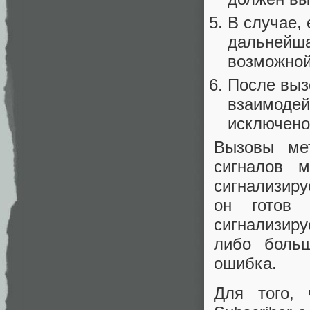
В случае, 
дальнейша
возможной
После выз
взаимодейс
исключено
Вызовы ме
сигналов м
сигнализиру
он готов 
сигнализиру
либо больш
ошибка.
Для того, 