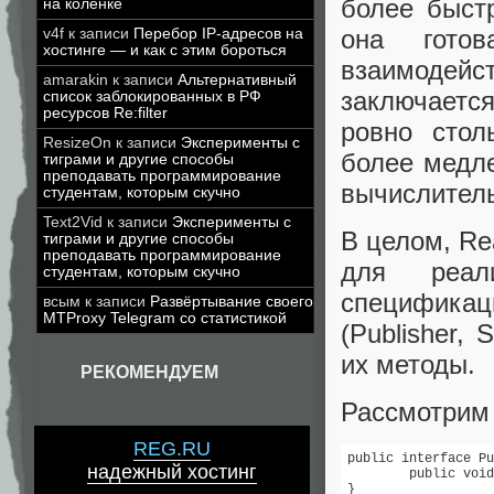
более быст
на коленке
она гото
v4f
к записи
Перебор IP-адресов на
хостинге — и как с этим бороться
взаимодейс
amarakin
к записи
Альтернативный
заключается
список заблокированных в РФ
ресурсов Re:filter
ровно стол
ResizeOn
к записи
Эксперименты с
более медле
тиграми и другие способы
преподавать программирование
вычислител
студентам, которым скучно
Text2Vid
к записи
Эксперименты с
В целом, Re
тиграми и другие способы
преподавать программирование
для реа
студентам, которым скучно
спецификац
всым
к записи
Развёртывание своего
MTProxy Telegram со статистикой
(Publisher, 
их методы.
РЕКОМЕНДУЕМ
Рассмотрим 
REG.RU
public interface Pu
надежный хостинг
	public void subscribe(Subscriber<? super T> s);

}
