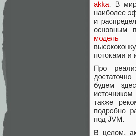
akka
. В ми
наиболее э
и распредел
основным п
модель а
высококонк
потоками и 
Про реали
достаточно
будем зде
источником
также рек
подробно р
под JVM.
В целом, а