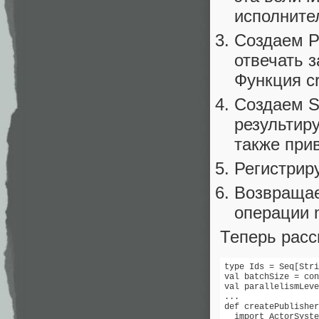
исполните
Создаем Pu
отвечать 
Функция cr
Создаем Su
результиру
также при
Регистриру
Возвращаем
операции m
Теперь расс
type Ids = Seq[Stri
val batchSize = con
val parallelismLeve
...

def createPublisher
  import ActorSyste