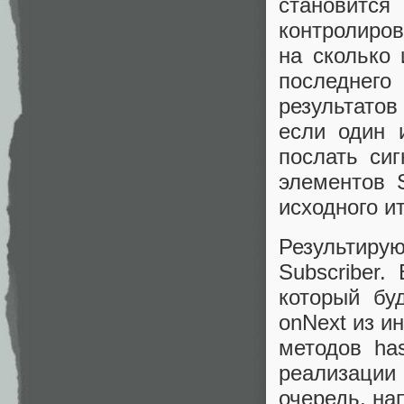
становится
контролиро
на сколько
последнег
результатов
если один 
послать сиг
элементов S
исходного и
Результир
Subscriber
который бу
onNext из и
методов has
реализаци
очередь, на