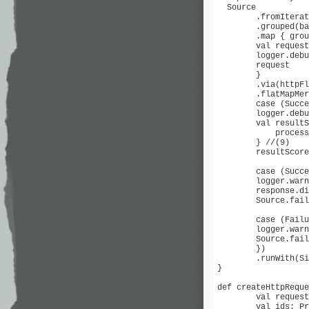
  Source

  	.fromIterator(() => fi) //(4)

  	.grouped(batchSize) //(5)

  	.map { groupedFeatures: Seq[Features] =>

    	val request: (HttpRequest, Ids) = createHttpRequest(groupedFeatures) //(6)

    	logger.debug(s"Sending request for the first id: ${request._2(0)}")

    	request

  	}

  	.via(httpFlow) //(7)

  	.flatMapMerge(parallelismLevel, { //(8)

    	case (Success(response), ids) if response.status.isSuccess() =>

      	logger.debug(s"Processing successful result for the first id: ${ids(0)}")

      	val resultSource: Source[Iterable[Score], _] = response.entity.dataBytes.reduce(_ ++ _).map { responseBytes =>

            process
      	} //(9)

      	resultScore

    	case (Success(response), ids) =>

      	logger.warn(s"Failed result for the first id: ${ids(0)}: the server has returned ${response.status} status")

      	response.discardEntityBytes()

      	Source.failed(new IOException(s"Non-successful HTTP response status has been returned: ${response.status}")) //(10)

    	case (Failure(ex), ids) =>

      	logger.warn(s"Failed result: an exception has occured", ex)

      	Source.failed(ex) //(11)

  	})

  	.runWith(Sink.asPublisher(false)) //(12)

}

def createHttpReque
  	val requestBytes: Array[Byte] = featuresToMatrixBytes(featuresSeq)

  	val ids: ProfileIds = extractIds(featuresSeq)
