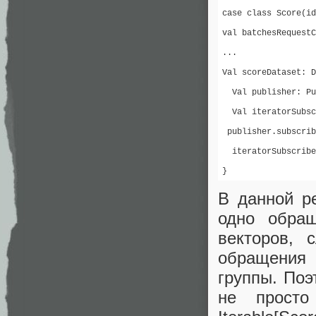
case class Score(id
val batchesRequestC
...

Val scoreDataset: D
  Val publisher: Pu
  Val iteratorSubsc
 publisher.subscrib
  iteratorSubscribe
}
В данной р
одно обращ
векторов, 
обращения 
группы. Поэ
не прост