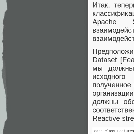
Итак, тепе
классифика
Apache S
взаимодейс
взаимодейст
Предположи
Dataset [Fe
мы должны 
исходного
полученное 
организаци
должны обе
соответств
Reactive str
case class Features