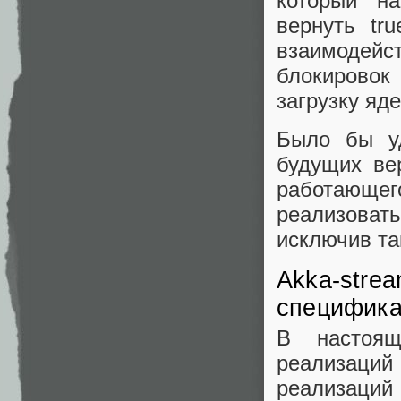
который н
вернуть tr
взаимодейс
блокировок
загрузку яд
Было бы уд
будущих вер
работающег
реализова
исключив та
Akka-strea
специфика
В настоящ
реализаций 
реализаций