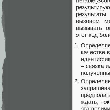
Iterable[
результирую
результаты
вызовом ме
вызывать o
этот код бо
Определяе
качестве в
идентифика
– связка 
полученны
Определяе
запрашиват
предполага
ждать, пок
эта велич