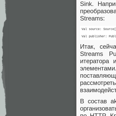
Sink. Напр
преобразова
Streams:
Val source: Source[
Val publisher: Publ
Итак, сейч
Streams Pu
итератора 
элементами.
поставляющ
рассмотрет
взаимодейст
В состав a
организова
по HTTP. Кр