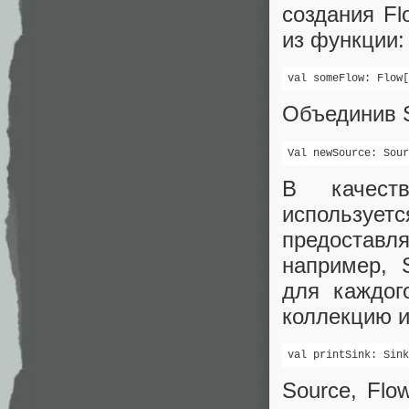
создания F
из функции:
val someFlow: Flow[
Объединив S
Val newSource: Sour
В качест
используетс
предоставл
например, 
для каждог
коллекцию и 
val printSink: Sink
Source, Flo