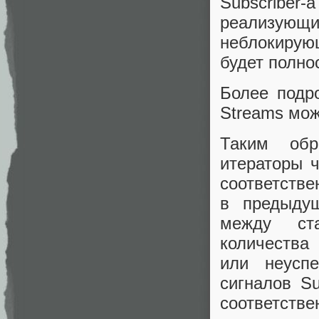
Subscribe
реализующи
неблокирую
будет полно
Более подр
Streams мо
Таким обр
итераторы ч
соответств
в предыду
между ста
количества
или неусп
сигналов Su
соответств