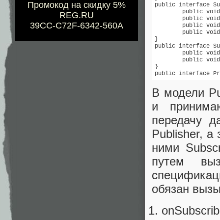
Промокод на скидку 5%
public interface Su
	public void onSubscribe(Subscription s);

REG.RU
	public void onNext(T t);

39CC-C72F-6342-560A
	public void onError(Throwable t);

	public void onComplete();

}

public interface Su
	public void request(long n);

	public void cancel();

}

В модели Pu
и принима
передачу д
Publisher, а
ними Subscr
путем выз
спецификац
обязан вызы
onSubscri