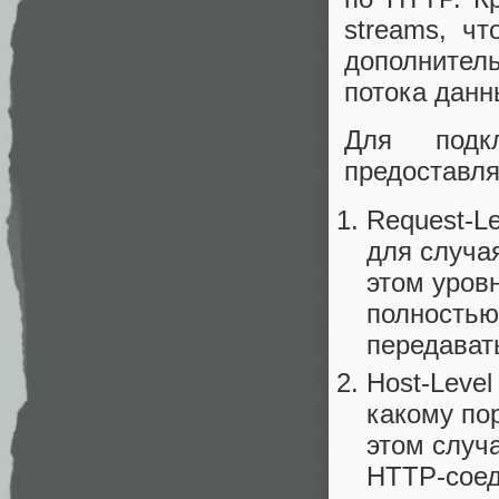
streams, ч
дополнител
потока данн
Для подк
предоставля
Request-L
для случа
этом уров
полностью
передават
Host-Level
какому по
этом случа
HTTP-соед