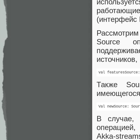
использует
работающие
(интерфейс M
Рассмотрим
Source оп
поддержива
источников, 
val featuresSource:
Также Sou
имеющегося
Val newSource: Sour
В случае, 
операцией,
Akka-strea