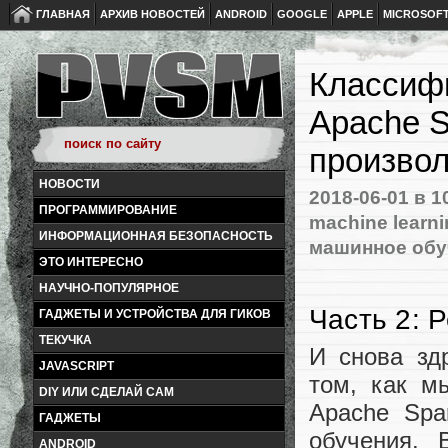
ГЛАВНАЯ
АРХИВ НОВОСТЕЙ
ANDROID
GOOGLE
APPLE
MICROSOF
Классиф
Apache S
произво
НОВОСТИ
2018-06-01
в 1
ПРОГРАММИРОВАНИЕ
machine learn
ИНФОРМАЦИОННАЯ БЕЗОПАСНОСТЬ
машинное обу
ЭТО ИНТЕРЕСНО
НАУЧНО-ПОПУЛЯРНОЕ
Часть 2: 
ГАДЖЕТЫ И УСТРОЙСТВА ДЛЯ ГИКОВ
ТЕКУЧКА
И снова зд
JAVASCRIPT
том, как м
DIY ИЛИ СДЕЛАЙ САМ
Apache Spa
ГАДЖЕТЫ
обучения.
ANDROID