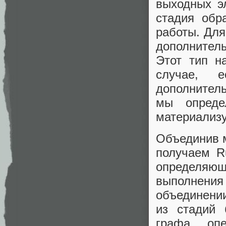
выходных э
стадия обр
работы. Для
дополнител
Этот тип н
случае, 
дополнитель
мы опреде
материализу
Объединив м
получаем R
определяю
выполнения
объединении
из стадий 
графа опе