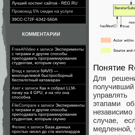
Лучший хостинг сайтов - REG.RU
Промокод 5% скидки на услуги
39CC-C72F-6342-560A
КОММЕНТАРИИ
FreeAIVideo
к записи
Эксперименты
с тиграми и другие способы
преподавать программирование
студентам, которым скучно
Понятие R
Влад
к записи
NAVIS —
многоцелевой быстросборный
Для решени
беспилотный катамаран
получивши
Азат
к записи
Как я собрал LLM-
печку на 4 GPU, и на что она
управлять
способна
этапами об
FileCompare
к записи
Эксперименты
с тиграми и другие способы
независимо 
преподавать программирование
случае, ес
студентам, которым скучно
медленной, 
Феликс
к записи
База данных
простых чисел до ста миллиардов