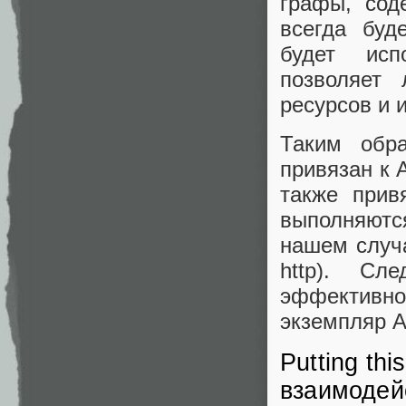
графы, сод
всегда буд
будет исп
позволяет 
ресурсов и и
Таким обр
привязан к 
также прив
выполняютс
нашем случа
http). Сл
эффектив
экземпляр A
Putting thi
взаимодей