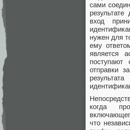
сами соедин
результате
вход прин
идентифика
нужен для т
ему ответо
является а
поступают 
отправки з
результата
идентификац
Непосредст
когда про
включающего
что независ