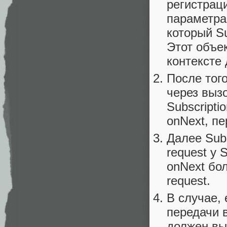
регистраци
параметра 
который Su
Этот объе
контексте 
После того
через выз
Subscripti
onNext, п
Далее Sub
request у 
onNext бо
request.
В случае,
передачи в
должен вы