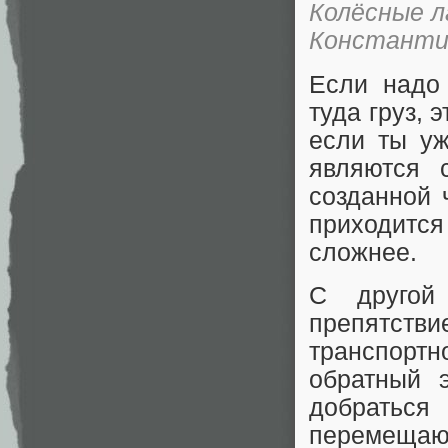
Колёсные 
Константин
Если надо 
туда груз, 
если ты уж
являются 
созданной 
приходится
сложнее.
С другой
препятств
транспорт
обратный 
добратьс
перемещаю