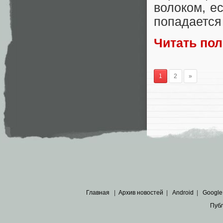
волоком, ес
попадается 
Читать по
1
2
»
Главная
|
Архив новостей
|
Android
|
Google
Пуб