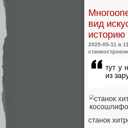
Многоопе
вид иску
историю
2025-05-11
в 1
станкостроен
тут у 
из зар
станок хи