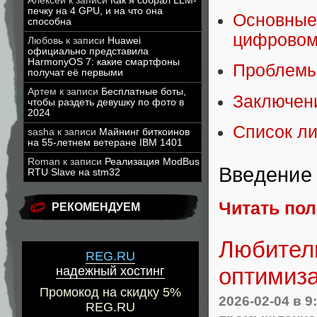
Алексей
к записи
Как я собрал LLM-
печку на 4 GPU, и на что она
Основные
способна
цифровом
Любовь
к записи
Huawei
официально представила
HarmonyOS 7: какие смартфоны
Проблемы
получат её первыми
Артем
к записи
Бесплатные боты,
Заключен
чтобы раздеть девушку по фото в
2024
Список л
sasha
к записи
Майнинг биткоинов
на 55-летнем ветеране IBM 1401
Roman
к записи
Реализация ModBus
Введение
RTU Slave на stm32
Читать по
РЕКОМЕНДУЕМ
Любитель
REG.RU
оптимиза
надежный хостинг
Промокод на скидку 5%
2026-02-04
в 9
REG.RU