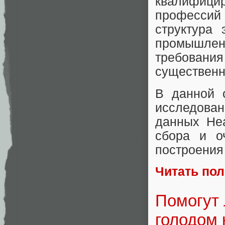
квалифиц
професси
структура 
промышлен
требования
существенн
В данной с
исследова
данных Hea
сбора и о
построения
Читать по
Помогут 
голодом 