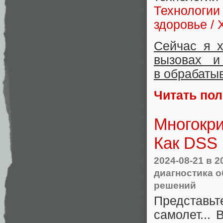
Технологии
здоровье / 
Сейчас я х
вызовах и
в обрабаты
Читать по
Многокри
Как DSS 
2024-08-21
в 2
диагностика 
решений
Представь
самолет...