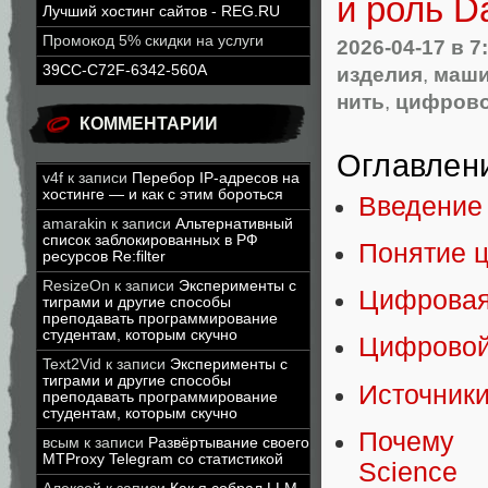
и роль D
Лучший хостинг сайтов - REG.RU
Промокод 5% скидки на услуги
2026-04-17
в 7
изделия
,
маши
39CC-C72F-6342-560A
нить
,
цифрово
КОММЕНТАРИИ
Оглавлен
v4f
к записи
Перебор IP-адресов на
хостинге — и как с этим бороться
Введение
amarakin
к записи
Альтернативный
список заблокированных в РФ
Понятие 
ресурсов Re:filter
ResizeOn
к записи
Эксперименты с
Цифровая
тиграми и другие способы
преподавать программирование
студентам, которым скучно
Цифровой
Text2Vid
к записи
Эксперименты с
тиграми и другие способы
Источник
преподавать программирование
студентам, которым скучно
Почему 
всым
к записи
Развёртывание своего
MTProxy Telegram со статистикой
Science