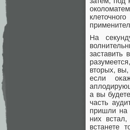
затем, под
околомат
клеточно
применител
На секунд
волнитель
заставить 
разумеетс
вторых, вы,
если ока
аплодирующ
а вы будете
часть ауди
пришли на 
них встал,
встанете т