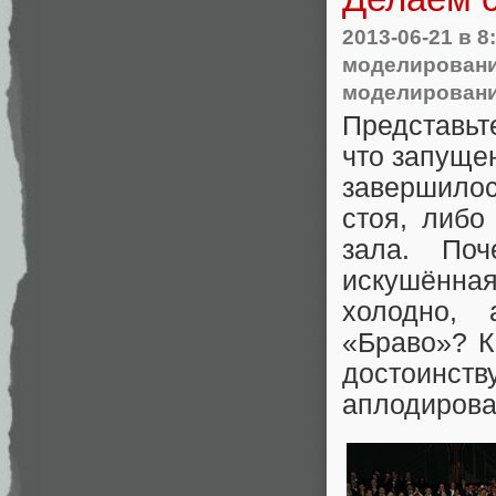
2013-06-21
в 8
моделирован
моделирован
Представьт
что запуще
завершилос
стоя, либо
зала. Поч
искушённая
холодно,
«Браво»? К
достоинс
аплодирова