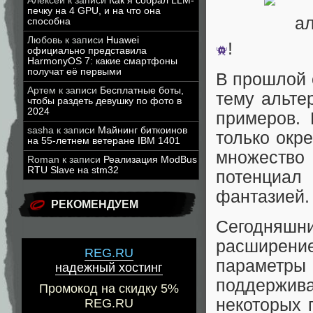
Алексей
к записи
Как я собрал LLM-
печку на 4 GPU, и на что она
способна
Любовь
к записи
Huawei
!
официально представила
HarmonyOS 7: какие смартфоны
получат её первыми
В прошлой 
Артем
к записи
Бесплатные боты,
тему альте
чтобы раздеть девушку по фото в
2024
примеров. 
sasha
к записи
Майнинг биткоинов
только окр
на 55-летнем ветеране IBM 1401
множеств
Roman
к записи
Реализация ModBus
RTU Slave на stm32
потенциал
фантазией.
РЕКОМЕНДУЕМ
Сегодняш
расширен
REG.RU
параметр
надежный хостинг
поддержив
Промокод на скидку 5%
некоторых 
REG.RU