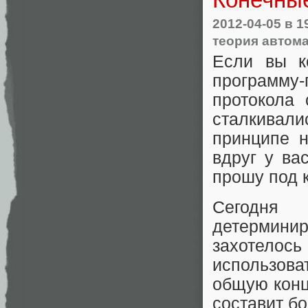
2012-04-05
в 1
теория автом
Если вы ко
программу
протокола
сталкивал
принципе н
вдруг у ва
прошу под к
Сегодня
детермин
захотелось 
использова
общую конц
составит бо