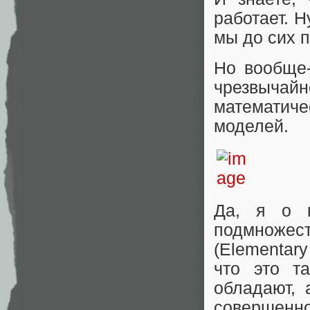
работает. Н
мы до сих 
Но вообще-
чрезвычай
математич
моделей.
Да, я о 
подмноже
(Elementary
что это т
обладают, 
совершен