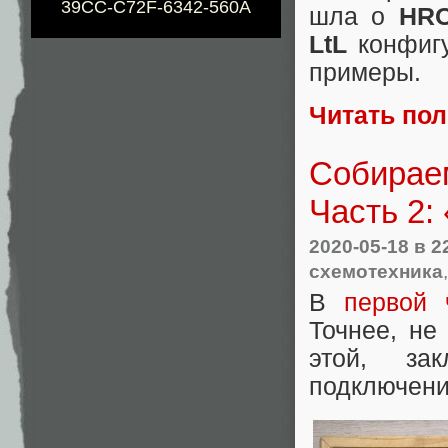
39CC-C72F-6342-560A
шла о
HR
LtL
конфигу
примеры.
Читать по
Собираем
Часть 2:
2020-05-18
в 2
схемотехника
В
первой 
Точнее, не
этой, за
подключени