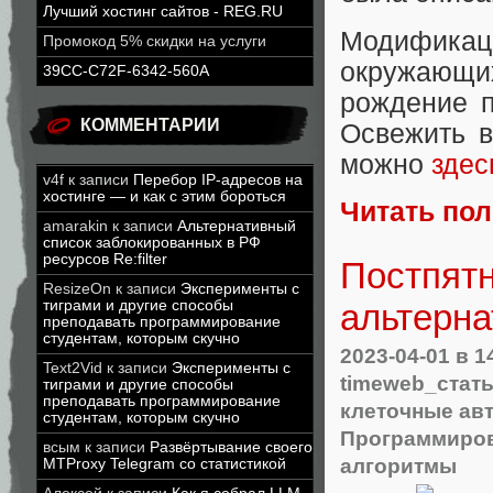
Лучший хостинг сайтов - REG.RU
Модификаци
Промокод 5% скидки на услуги
окружающ
39CC-C72F-6342-560A
рождение п
КОММЕНТАРИИ
Освежить в
можно
здес
v4f
к записи
Перебор IP-адресов на
хостинге — и как с этим бороться
Читать по
amarakin
к записи
Альтернативный
список заблокированных в РФ
ресурсов Re:filter
Постпятн
ResizeOn
к записи
Эксперименты с
альтерна
тиграми и другие способы
преподавать программирование
студентам, которым скучно
2023-04-01
в 1
Text2Vid
к записи
Эксперименты с
timeweb_стат
тиграми и другие способы
преподавать программирование
клеточные ав
студентам, которым скучно
Программиро
всым
к записи
Развёртывание своего
алгоритмы
MTProxy Telegram со статистикой