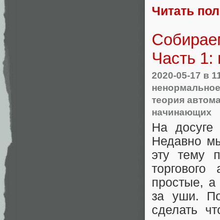
Читать по
Собираем
Часть 1:
2020-05-17
в 1
ненормальное
теория автом
начинающих
На досуге
Недавно мы
эту тему 
торгового
простые, а
за уши. П
сделать чт