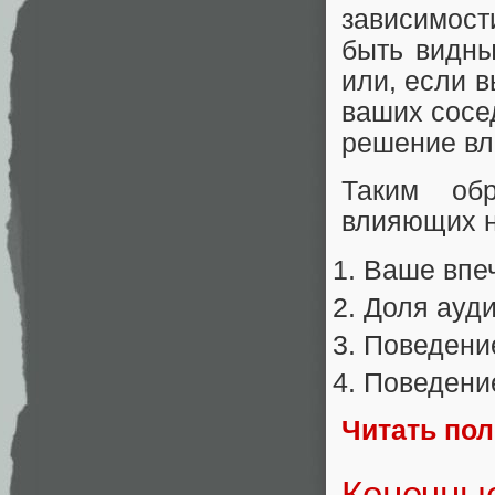
зависимост
быть видны
или, если в
ваших сосе
решение вли
Таким об
влияющих на
Ваше впеч
Доля ауди
Поведение
Поведение
Читать по
Конечны