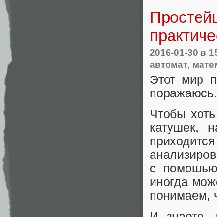
Простейш
практиче
2016-01-30
в 1
автомат
,
мате
Этот мир п
поражаюсь.
Чтобы хоть
катушек, 
приходитс
анализиров
с помощью
иногда мож
понимаем, 
И знаете, 