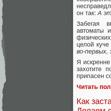
несправедл
он так:
А эт
Забегая в
автоматы и
физических
целой куче
во-первых,
Я искренне
захотите п
припасен с
Читать по
Как заст
Делаем 