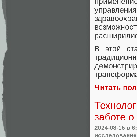
применени
управлени
здравоохр
возможно
расширилис
В этой ст
традицио
демонстри
трансформа
Читать по
Технолог
заботе о
2024-08-15
в 6
исследование