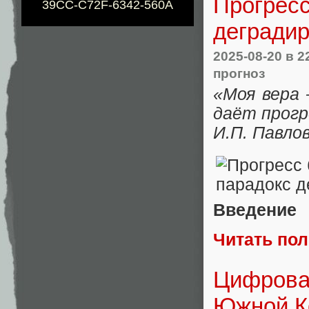
Прогресс
39CC-C72F-6342-560A
дегради
2025-08-20
в 2
прогноз
«Моя вера 
даёт прогр
И.П. Павло
Введение
Читать по
Цифрова
Южной К