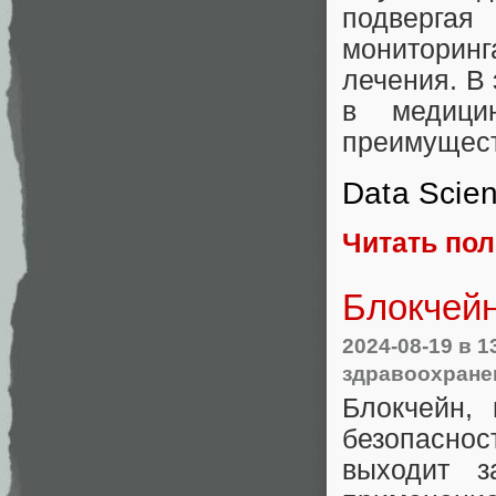
подверга
мониторинг
лечения. В 
в медици
преимущест
Data Scie
Читать по
Блокчейн
2024-08-19
в 1
здравоохране
Блокчейн,
безопаснос
выходит 