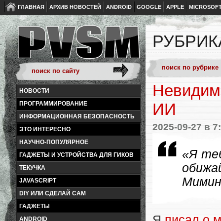
ГЛАВНАЯ
АРХИВ НОВОСТЕЙ
ANDROID
GOOGLE
APPLE
MICROSOF
РУБРИК
Невидим
НОВОСТИ
ПРОГРАММИРОВАНИЕ
ИИ
ИНФОРМАЦИОННАЯ БЕЗОПАСНОСТЬ
2025-09-27
в 7
ЭТО ИНТЕРЕСНО
НАУЧНО-ПОПУЛЯРНОЕ
«Я те
ГАДЖЕТЫ И УСТРОЙСТВА ДЛЯ ГИКОВ
обижа
ТЕКУЧКА
Мимин
JAVASCRIPT
DIY ИЛИ СДЕЛАЙ САМ
ГАДЖЕТЫ
Я
писал о 
ANDROID