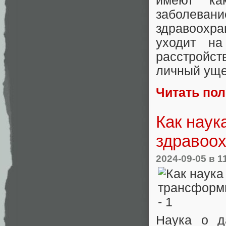
имеют ка
заболеван
здравоохр
уходит на
расстройст
личный уще
Читать по
Как наук
здравоо
2024-09-05
в 1
Наука о д