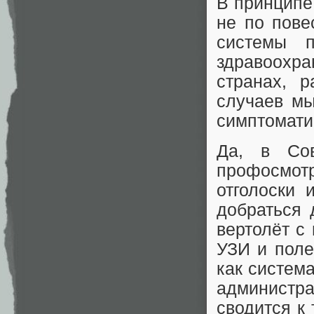
В принципе 
не по пове
системы п
здравоохр
странах, 
случаев мы
симптомати
Да, в Сов
профосмот
отголоски 
добраться 
вертолёт с
УЗИ и поле
как система
администр
сводится к 