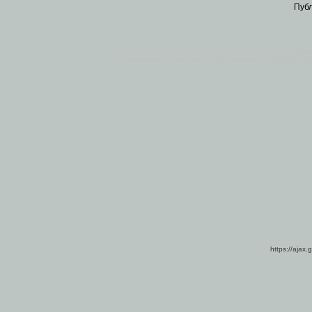
Пуб
Все пра
Основными материалами сайта являются
архивные ко
https://ajax.