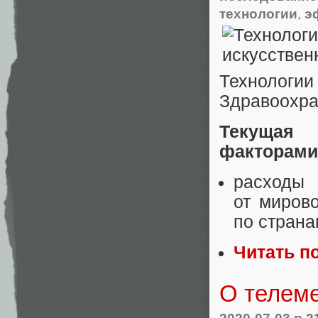
технологии
,
э
Технологи
Здравоохра
Текущая
факторами
расходы 
от миров
по страна
Читать п
О телеме