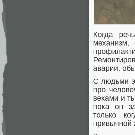
Когда реч
механизм
профилак
Ремонтиро
аварии, обы
С людьми э
про челове
веками и ты
пока он з
только ко
привычной 