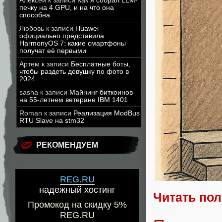
Алексей
к записи
Как я собрал LLM-
печку на 4 GPU, и на что она
способна
Любовь
к записи
Huawei
официально представила
HarmonyOS 7: какие смартфоны
получат её первыми
Артем
к записи
Бесплатные боты,
чтобы раздеть девушку по фото в
2024
sasha
к записи
Майнинг биткоинов
на 55-летнем ветеране IBM 1401
Roman
к записи
Реализация ModBus
RTU Slave на stm32
РЕКОМЕНДУЕМ
REG.RU
надежный хостинг
Читать по
Промокод на скидку 5%
REG.RU