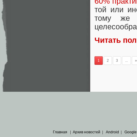
60% практи
той или и
тому же б
целесообра
Читать по
1
2
3
...
»
Главная
|
Архив новостей
|
Android
|
Google