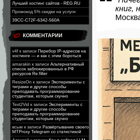
Лучший хостинг сайтов - REG.RU
книг, 
Промокод 5% скидки на услуги
Москва
39CC-C72F-6342-560A
КОММЕНТАРИИ
v4f
к записи
Перебор IP-адресов на
хостинге — и как с этим бороться
amarakin
к записи
Альтернативный
список заблокированных в РФ
ресурсов Re:filter
ResizeOn
к записи
Эксперименты с
тиграми и другие способы
преподавать программирование
студентам, которым скучно
Text2Vid
к записи
Эксперименты с
тиграми и другие способы
преподавать программирование
студентам, которым скучно
всым
к записи
Развёртывание своего
MTProxy Telegram со статистикой