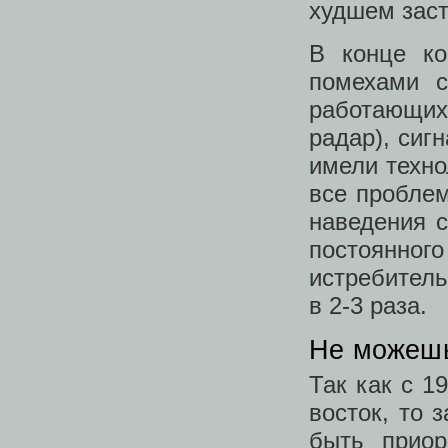
худшем заст
В конце к
помехами с
работающи
радар), сиг
имели техно
все проблем
наведения 
постоянног
истребител
в 2-3 раза.
Не можешь
Так как с 1
восток, то 
быть приор