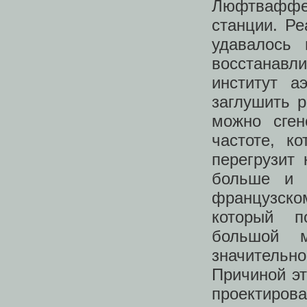
Люфтваффе
станции. Р
удавалось 
восстанав
институт а
заглушить р
можно сген
частоте, к
перегрузит 
больше и 
французско
который п
большой 
значительно
Причиной эт
проектиров