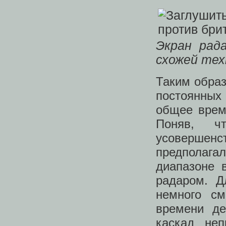
Экран рад
схожей тех
Таким обра
постоянных
общее врем
Поняв, ч
усовершенс
предполаг
диапазоне 
радаром. Д
немного см
времени де
каскад неп