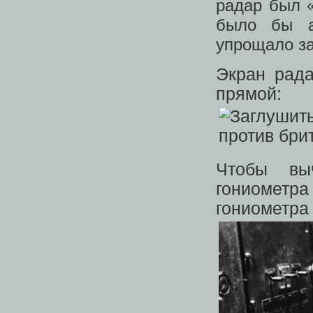
радар был 
было бы а
упрощало за
Экран рада
прямой:
Чтобы вы
гониометр
гониометра 