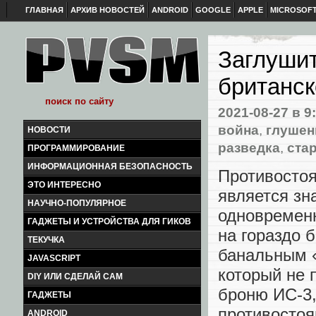
ГЛАВНАЯ
АРХИВ НОВОСТЕЙ
ANDROID
GOOGLE
APPLE
MICROSOF
Заглушит
британск
2021-08-27
в 9
война
,
глушен
НОВОСТИ
разведка
,
ста
ПРОГРАММИРОВАНИЕ
ИНФОРМАЦИОННАЯ БЕЗОПАСНОСТЬ
Противостоя
ЭТО ИНТЕРЕСНО
является зн
НАУЧНО-ПОПУЛЯРНОЕ
одновремен
ГАДЖЕТЫ И УСТРОЙСТВА ДЛЯ ГИКОВ
на гораздо 
ТЕКУЧКА
банальным «в
JAVASCRIPT
который не 
DIY ИЛИ СДЕЛАЙ САМ
броню ИС-3,
ГАДЖЕТЫ
противостоя
ANDROID