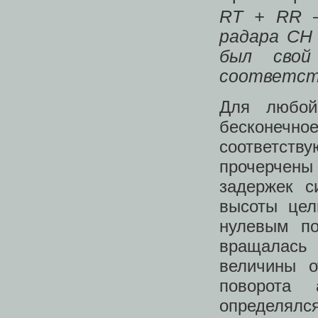
RT + RR —
радара СН
был свой
соответств
Для любой
бесконечн
соответств
прочерчен
задержек с
высоты цел
нулевым по
вращалась
величины о
поворота 
определялс