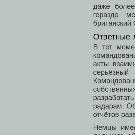
даже более
гораздо м
британский 
Ответные 
В тот моме
командован
акты взаим
серьёзный
Командов
собственны
разработат
радарам. Об
отчётов раз
Немцы имел