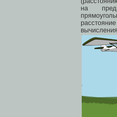
(расстояни
на пред
прямоугол
расстоян
вычисления