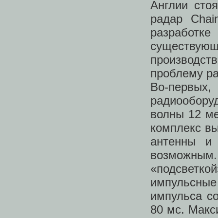
Англии сто
радар Cha
разработке
существующ
производс
проблему р
Во-первых
радиообору
волны 12 ме
комплекс в
антенны и
возможны
«подсветко
импульсны
импульса со
80 мс. Макс