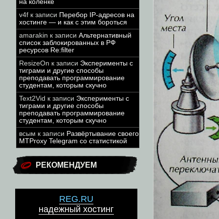
на коленке
v4f
к записи
Перебор IP-адресов на
хостинге — и как с этим бороться
amarakin
к записи
Альтернативный
список заблокированных в РФ
ресурсов Re:filter
ResizeOn
к записи
Эксперименты с
тиграми и другие способы
преподавать программирование
студентам, которым скучно
Text2Vid
к записи
Эксперименты с
тиграми и другие способы
преподавать программирование
студентам, которым скучно
всым
к записи
Развёртывание своего
MTProxy Telegram со статистикой
РЕКОМЕНДУЕМ
REG.RU
надежный хостинг