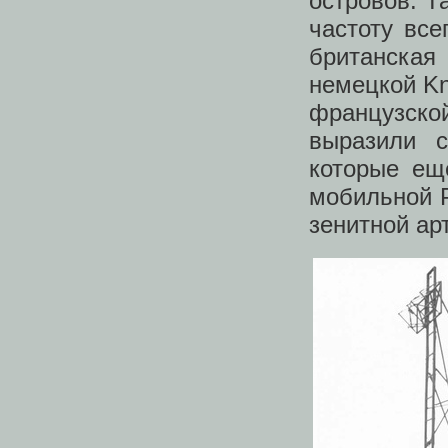
островов. Т
частоту вс
британска
немецкой Kn
французск
выразили с
которые ещ
мобильной Р
зенитной ар