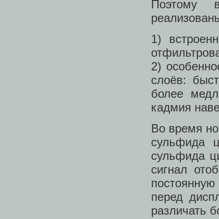
Поэтому 
реализованы
1) встроен
отфильтрова
2) особенно
слоёв: быс
более медл
кадмия наве
Во время но
сульфида ц
сульфида ци
сигнал ото
постоянную
перед дисп
различать б