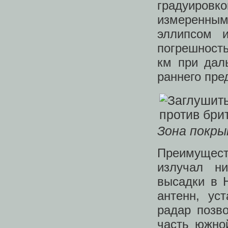
градуиров
измеренны
эллипсом и
погрешност
км при дал
раннего пр
Зона покры
Преимуществ
излучал н
высадки в 
антенн, ус
радар позв
часть южно