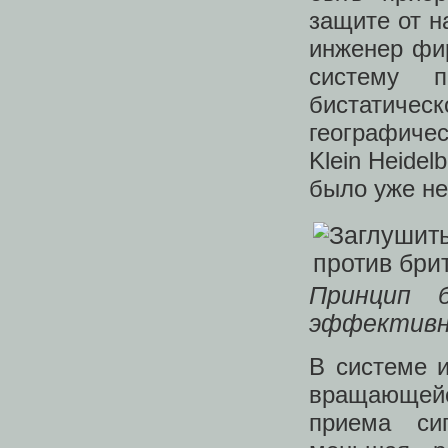
защите от н
инженер фир
систему 
бистатиче
географиче
Klein Heidel
было уже не
Принцип 
эффектив
В системе 
вращающей
приема си