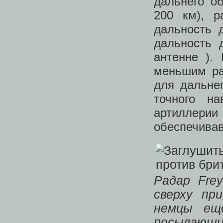
дальнего о
200 км), р
дальность 
дальность 
антенне ).
меньшим ра
для дальне
точного н
артиллерии
обеспечивав
Радар Frey
сверху пр
немцы ещ
посылающи