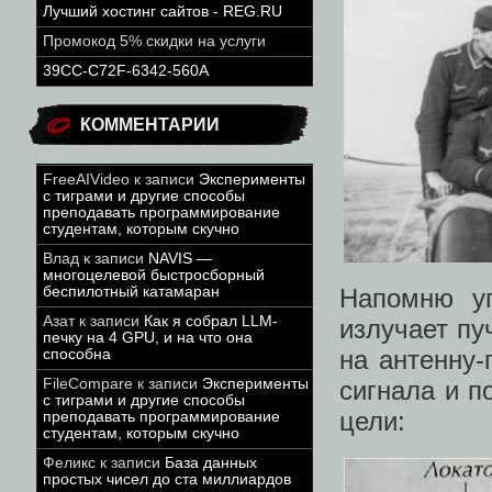
Лучший хостинг сайтов - REG.RU
Промокод 5% скидки на услуги
39CC-C72F-6342-560A
КОММЕНТАРИИ
FreeAIVideo
к записи
Эксперименты
с тиграми и другие способы
преподавать программирование
студентам, которым скучно
Влад
к записи
NAVIS —
многоцелевой быстросборный
Напомню уп
беспилотный катамаран
Азат
к записи
Как я собрал LLM-
излучает пу
печку на 4 GPU, и на что она
на антенну-
способна
сигнала и п
FileCompare
к записи
Эксперименты
с тиграми и другие способы
цели:
преподавать программирование
студентам, которым скучно
Феликс
к записи
База данных
простых чисел до ста миллиардов