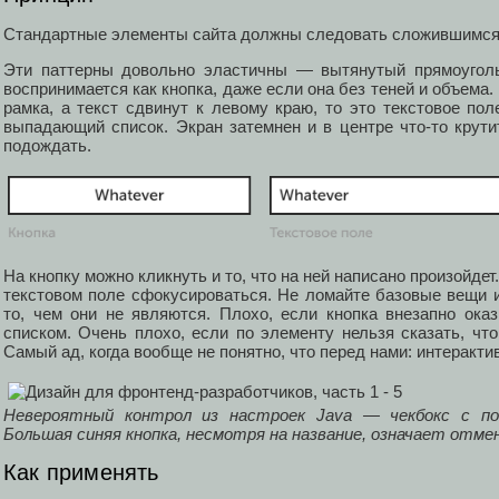
Стандартные элементы сайта должны следовать сложившимся
Эти паттерны довольно эластичны — вытянутый прямоуголь
воспринимается как кнопка, даже если она без теней и объема.
рамка, а текст сдвинут к левому краю, то это текстовое по
выпадающий список. Экран затемнен и в центре что-то крути
подождать.
На кнопку можно кликнуть и то, что на ней написано произойдет
текстовом поле сфокусироваться. Не ломайте базовые вещи 
то, чем они не являются. Плохо, если кнопка внезапно ок
списком. Очень плохо, если по элементу нельзя сказать, что 
Самый ад, когда вообще не понятно, что перед нами: интеракти
Невероятный контрол из настроек Java — чекбокс с по
Большая синяя кнопка, несмотря на название, означает отме
Как применять