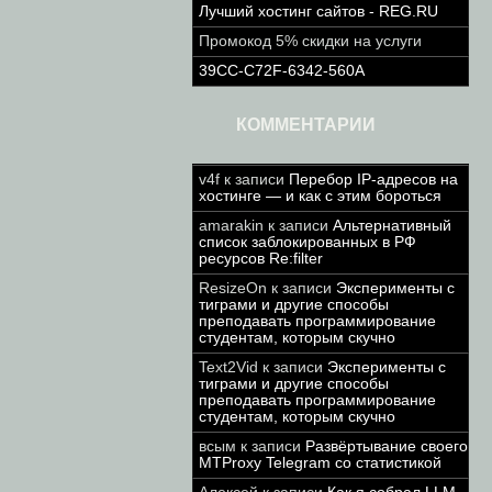
Лучший хостинг сайтов - REG.RU
Промокод 5% скидки на услуги
39CC-C72F-6342-560A
КОММЕНТАРИИ
v4f
к записи
Перебор IP-адресов на
хостинге — и как с этим бороться
amarakin
к записи
Альтернативный
список заблокированных в РФ
ресурсов Re:filter
ResizeOn
к записи
Эксперименты с
тиграми и другие способы
преподавать программирование
студентам, которым скучно
Text2Vid
к записи
Эксперименты с
тиграми и другие способы
преподавать программирование
студентам, которым скучно
всым
к записи
Развёртывание своего
MTProxy Telegram со статистикой