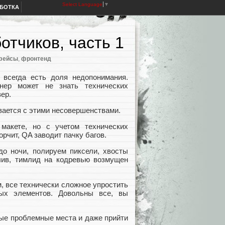
Select Language
▼
АБОТКА
тчиков, часть 1
фейсы
,
фронтенд
 всегда есть доля недопонимания.
нер может не знать технических
вер.
вается с этими несовершенствами.
акете, но с учетом технических
рчит, QA заводит пачку багов.
о ночи, полируем пиксели, хвосты
стлив, тимлид на кодревью возмущен
 все технически сложное упростить
ых элементов. Довольны все, вы
мые проблемные места и даже прийти