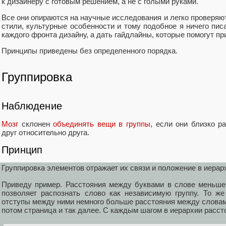
к дизайнеру с готовым решением, а не с голыми руками.
Все они опираются на научные исследования и легко проверяют
стили, культурные особенности и тому подобное я ничего писа
каждого фронта дизайну, а дать гайдлайны, которые помогут пр
Принципы приведены без определенного порядка.
Группировка
Наблюдение
Мозг
склонен
объединять вещи в группы
, если они близко 
друг относительно друга.
Принцип
Группировка элементов отражает их связи и положение в иерар
Приведу пример. Расстояния между буквами в слове меньше
позволяет распознать слово как независимую группу. То ж
отступы между ними немного больше расстояния между слова
потом страница и так далее. С каждым шагом в иерархии рассто