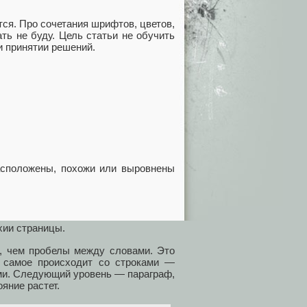
ся. Про сочетания шрифтов, цветов,
ть не буду. Цель статьи не обучить
и принятии решений.
расположены, похожи или выровнены
хии страницы.
, чем пробелы между словами. Это
е самое происходит со строками —
ми. Следующий уровень — параграф,
яние растет.