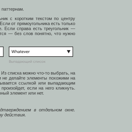
 паттернам.
ник с коротким текстом по центру
 Если от прямоугольника есть только
ле. Если справа есть треугольник —
тся — без слов понятно, что нужно
. Из списка можно что-то выбрать, на
и не делайте элементы похожими на
азывается ссылкой или выпадающим
произойдет, если на него кликнуть.
вный элемент или нет.
дтверждением в отдельном окне.
ну действия.