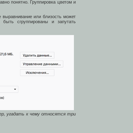
авно понятно. Группировка цветом и
е выравнивание или близость может
 быть сгруппированы и запутать
мер, угадать к чему относятся три