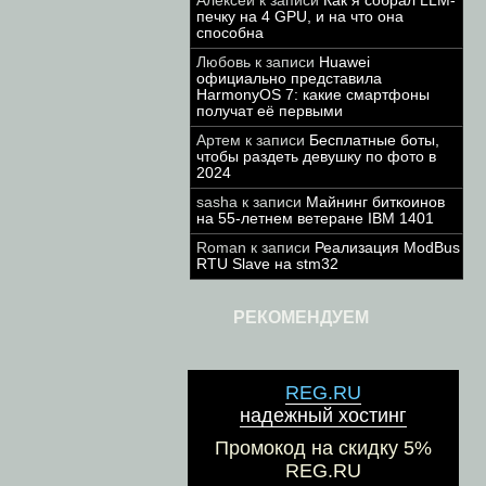
Алексей
к записи
Как я собрал LLM-
печку на 4 GPU, и на что она
способна
Любовь
к записи
Huawei
официально представила
HarmonyOS 7: какие смартфоны
получат её первыми
Артем
к записи
Бесплатные боты,
чтобы раздеть девушку по фото в
2024
sasha
к записи
Майнинг биткоинов
на 55-летнем ветеране IBM 1401
Roman
к записи
Реализация ModBus
RTU Slave на stm32
РЕКОМЕНДУЕМ
REG.RU
надежный хостинг
Промокод на скидку 5%
REG.RU