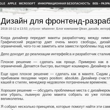
GLE
APPLE
MICROSOFT
ИНФОРМАЦИОННАЯ БЕЗОПАСНОСТЬ
ВЕБ – РАЗР
Дизайн для фронтенд-разрабо
2018-10-12
в 13:53
, рубрики:
whatever
,
Блог компании Qlean
,
дизайн
,
интер
Когда дизайнер передает макеты разработчику, между ними
Графический редактор дает очень много свободы, дизай
ограничений, чего-то не заметить или замести проблемы под ко
Дело доходит до реализации интерфейса и разработчик сталки
Плохое решение — сделать как проще. Примерно как в м
ограничений. Делается быстро, выглядит кошмарно. Дизайнер во
Еще одно плохое решение — сделать как в макете. Сидим д
прибиваем гвоздями через position: absolute. Дизайнер сча
кашей в стилях, менеджер недоволен потраченным временем.
Хорошее решение — обсудить проблемные места с дизайнером,
или убрать, львиную долю макета собрать из уже готов
великолепны.
Я собрал несколько принципов, которые помогут найти эти са