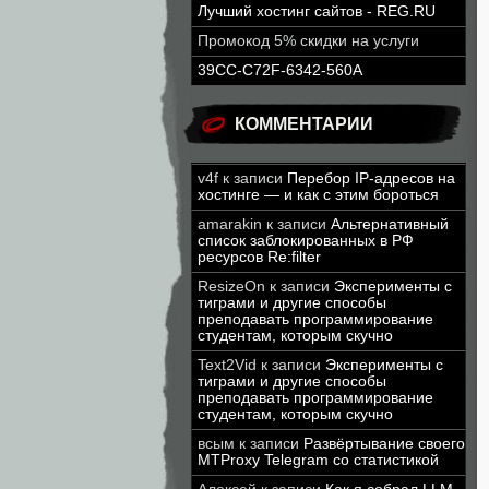
Лучший хостинг сайтов - REG.RU
Промокод 5% скидки на услуги
39CC-C72F-6342-560A
КОММЕНТАРИИ
v4f
к записи
Перебор IP-адресов на
хостинге — и как с этим бороться
amarakin
к записи
Альтернативный
список заблокированных в РФ
ресурсов Re:filter
ResizeOn
к записи
Эксперименты с
тиграми и другие способы
преподавать программирование
студентам, которым скучно
Text2Vid
к записи
Эксперименты с
тиграми и другие способы
преподавать программирование
студентам, которым скучно
всым
к записи
Развёртывание своего
MTProxy Telegram со статистикой