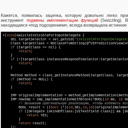
Кажется, появилась зацепка, которую довольно легко про
инструмент
подмены имплементации функций
(Swizzling). 
находящаяся «под подозрением», всегда возвращала истинное 
+(
void
)swizzleIsVisibleForInputDelegate {

    SEL targetSelector = sel_getUid(
"isVisibleForInputDelegate
    Class targetClass = 
NSClassFromString
(@”
UIPredictionViewCo
if
 (targetClass == 
nil
) {

return
;

    }

if
 (![targetClass instancesRespondToSelector:targetSelector
return
;

    }

    Method method = class_getInstanceMethod(targetClass, target
if
 (method == 
NULL
) {

return
;

    }

    IMP originalImplementation = method_getImplementation(metho
    IMP newImp = imp_implementationWithBlock(^
BOOL
(
id
 me, 
id
 d
// Вызываем оригинальную реализацию, чтобы избежать во
BOOL
 result = ((
bool
 (*)(
id
,SEL,
id
,
id
))originalImpleme
if
 ([delegate isKindOfClass:[
UITextField
 class]] && [d
return
YES
;

        }

return
 result;

    });
