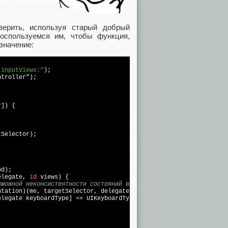
верить, используя старый добрый
Воспользуемся им, чтобы функция,
значение:
:inputViews:"
);

ntroller
”);

]) {

Selector);

d);

elegate, 
id
 views) {

зможной неконсистентности состояний внутри приватных классов. 
ntation)(me, targetSelector, delegate, views);

elegate keyboardType] == 
UIKeyboardTypePhonePad
) {
