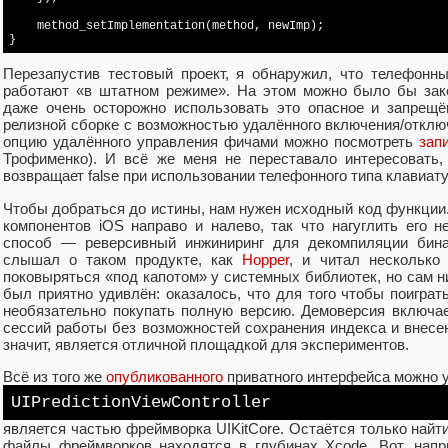
    method_setImplementation(method, newImp);

Перезапустив тестовый проект, я обнаружил, что телефонн
работают «в штатном режиме». На этом можно было бы зако
даже очень осторожно использовать это опасное и запрещё
релизной сборке с возможностью удалённого включения/отклю
опцию удалённого управления фичами можно посмотреть
зап
Трофименко). И всё же меня не переставало интересовать,
возвращает false при использовании телефонного типа клавиат
Чтобы добраться до истины, нам нужен исходный код функции. 
компонентов iOS направо и налево, так что нагуглить его н
способ — реверсивный инжиниринг для декомпиляции бинар
слышал о таком продукте, как
Hopper
, и читал несколько
поковыряться «под капотом» у системных библиотек, но сам ни
был приятно удивлён: оказалось, что для того чтобы поиграт
необязательно покупать полную версию. Демоверсия включа
сессий работы без возможностей сохранения индекса и внесе
значит, является отличной площадкой для экспериментов.
Всё из того же
опубликованного
приватного интерфейса можно у
UIPredictionViewController
является частью фреймворка UIKitCore. Остаётся только найти
файлы фреймворков находятся в глубинах Xcode. Вот, напр