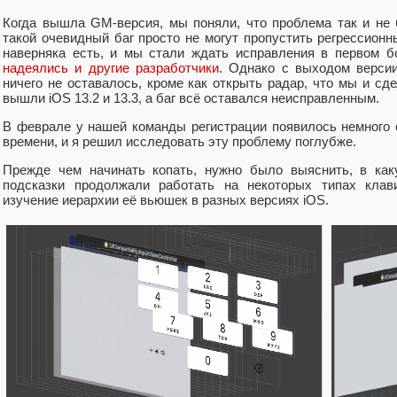
Когда вышла GM-версия, мы поняли, что проблема так и не 
такой очевидный баг просто не могут пропустить регрессионн
наверняка есть, и мы стали ждать исправления в первом б
надеялись и другие разработчики
. Однако с выходом версии
ничего не оставалось, кроме как открыть радар, что мы и сд
вышли iOS 13.2 и 13.3, а баг всё оставался неисправленным.
В феврале у нашей команды регистрации появилось немного 
времени, и я решил исследовать эту проблему поглубже.
Прежде чем начинать копать, нужно было выяснить, в как
подсказки продолжали работать на некоторых типах кла
изучение иерархии её вьюшек в разных версиях iOS.