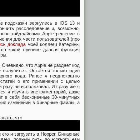
ые подсказки вернулись в iOS 13 и
нчить расследование и, возможно,
нное гайдлайнами Apple решение в
чения для части пользователей (про
ись доклада
моей коллеги Катерины
 по какой причине данная функция
уры.
Очевидно, что Apple не раздаёт код
е получится. Остаётся только один
ного кода. Ранее я неоднократно
 статей о его применении с целью
 разу не использовал. И сразу же я
ься и изучить инструментарий, даже
ет в себя бесконечные 30-минутных
ния изменений в бинарные файлы, а
знать, что
 его и загрузить в Hopper. Бинарные
имер, полный путь до нужного нам