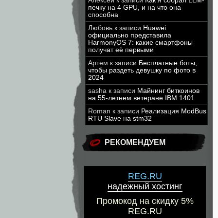
Алексей
к записи
Как я собрал LLM-
печку на 4 GPU, и на что она
способна
Любовь
к записи
Huawei
официально представила
HarmonyOS 7: какие смартфоны
получат её первыми
Артем
к записи
Бесплатные боты,
чтобы раздеть девушку по фото в
2024
sasha
к записи
Майнинг биткоинов
на 55-летнем ветеране IBM 1401
Roman
к записи
Реализация ModBus
RTU Slave на stm32
РЕКОМЕНДУЕМ
REG.RU
надежный хостинг
Промокод на скидку 5%
REG.RU