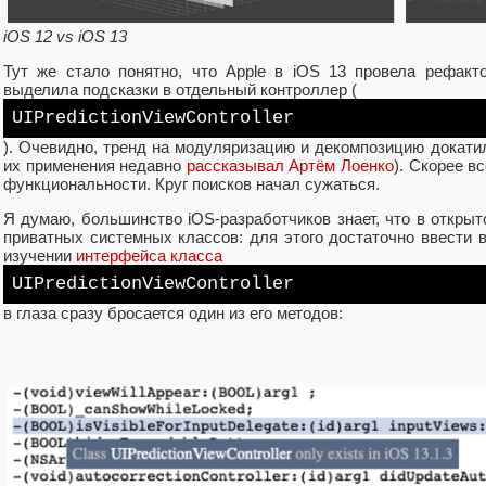
iOS 12 vs iOS 13
Тут же стало понятно, что Apple в iOS 13 провела рефакт
выделила подсказки в отдельный контроллер (
UIPredictionViewController
). Очевидно, тренд на модуляризацию и декомпозицию докатил
их применения недавно
рассказывал Артём Лоенко
). Скорее вс
функциональности. Круг поисков начал сужаться.
Я думаю, большинство iOS-разработчиков знает, что в откры
приватных системных классов: для этого достаточно ввести в
изучении
интерфейса класса
UIPredictionViewController
в глаза сразу бросается один из его методов: