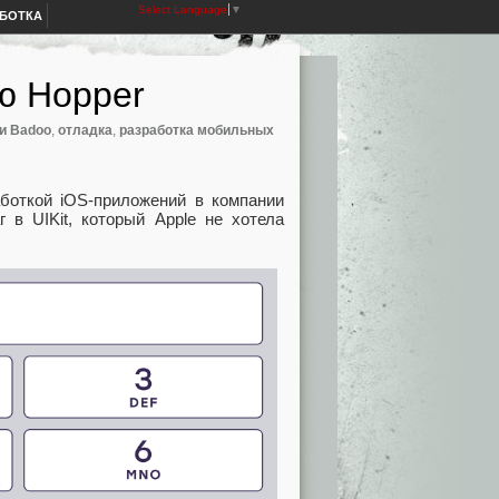
Select Language
▼
АБОТКА
ю Hopper
и Badoo
,
отладка
,
разработка мобильных
боткой iOS-приложений в компании
 в UIKit, который Apple не хотела