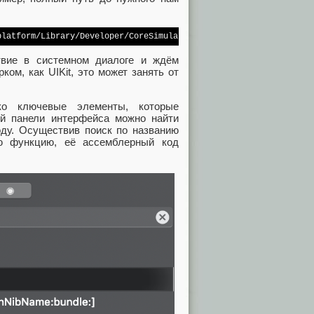
platform/Library/Developer/CoreSimulator/Profiles/Runtimes/iOS.s
твие в системном диалоге и ждём
ом, как UIKit, это может занять от
ко ключевые элементы, которые
ой панели интерфейса можно найти
оду. Осуществив поиск по названию
ю функцию, её ассемблерный код