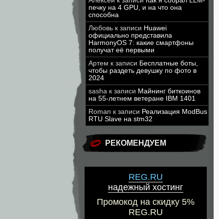
Алексей
к записи
Как я собрал LLM-
печку на 4 GPU, и на что она
способна
Любовь
к записи
Huawei
официально представила
HarmonyOS 7: какие смартфоны
получат её первыми
Артем
к записи
Бесплатные боты,
чтобы раздеть девушку по фото в
2024
sasha
к записи
Майнинг биткоинов
на 55-летнем ветеране IBM 1401
Roman
к записи
Реализация ModBus
RTU Slave на stm32
РЕКОМЕНДУЕМ
REG.RU
надежный хостинг
Промокод на скидку 5%
REG.RU