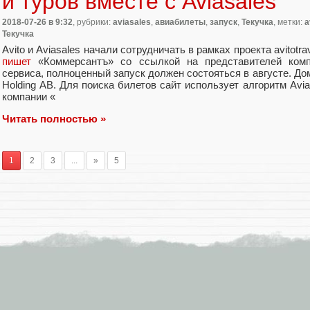
и туров вместе с Aviasales
2018-07-26
в 9:32
, рубрики:
aviasales
,
авиабилеты
,
запуск
,
Текучка
, метки:
a
Текучка
Avito и Aviasales начали сотрудничать в рамках проекта avitotra
пишет
«Коммерсантъ» со ссылкой на представителей комп
сервиса
,
полноценный запуск должен состояться в августе. Дом
Holding AB. Для поиска билетов сайт использует алгоритм Avia
компании
«
Читать полностью »
1
2
3
...
»
5