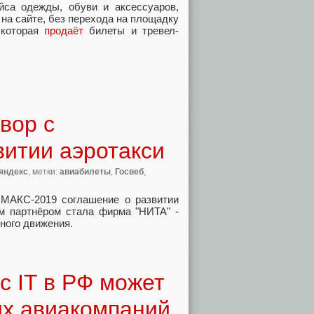
ейса одежды
,
обуви и аксессуаров
,
 на сайте
,
без перехода на площадку
 которая
продаёт
билеты и тревел-
вор с
витии аэротакси
яндекс
, метки:
авиабилеты
,
Госвеб
,
а МАКС-2019 соглашение о развитии
м партнёром стала фирма "НИТА" -
ного движения.
с IT в РФ может
их авиакомпаний