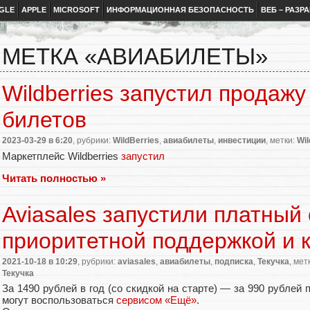
GLE
APPLE
MICROSOFT
ИНФОРМАЦИОННАЯ БЕЗОПАСНОСТЬ
ВЕБ – РАЗР
МЕТКА «АВИАБИЛЕТЫ»
Wildberries запустил продажу
билетов
2023-03-29
в 6:20
, рубрики:
WildBerries
,
авиабилеты
,
инвестиции
, метки:
Wil
Маркетплейс Wildberries
запустил
Читать полностью »
Aviasales запустили платный 
приоритетной поддержкой и 
2021-10-18
в 10:29
, рубрики:
aviasales
,
авиабилеты
,
подписка
,
Текучка
, мет
Текучка
За 1490 рублей в год
(
со скидкой на старте) — за 990 рублей 
могут воспользоваться
сервисом
«
Ещё»
.