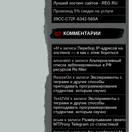
Лучший хостинг сайтов - REG.RU
Промокод 5% скидки на услуги
39CC-C72F-6342-560A
КОММЕНТАРИИ
v4f
к записи
Перебор IP-адресов на
хостинге — и как с этим бороться
amarakin
к записи
Альтернативный
список заблокированных в РФ
ресурсов Re:filter
ResizeOn
к записи
Эксперименты с
тиграми и другие способы
преподавать программирование
студентам, которым скучно
Text2Vid
к записи
Эксперименты с
тиграми и другие способы
преподавать программирование
студентам, которым скучно
всым
к записи
Развёртывание своего
MTProxy Telegram со статистикой