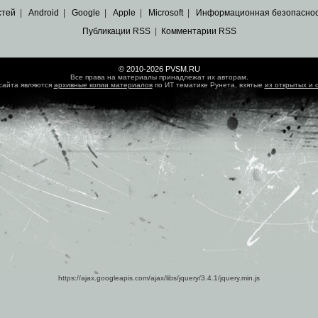
стей
|
Android
|
Google
|
Apple
|
Microsoft
|
Информационная безопасно
Публикации RSS
|
Комментарии RSS
© 2010-2026 PVSM.RU
Все права на материалы принадлежат их авторам.
сайта являются
архивные копии материалов
по ИТ тематике Рунета, взятые
из открытых и 
https://ajax.googleapis.com/ajax/libs/jquery/3.4.1/jquery.min.js