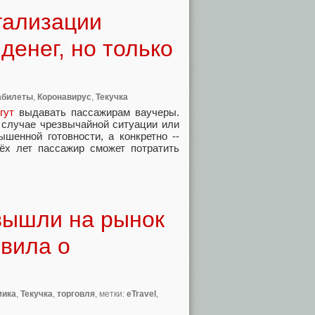
гализации
денег, но только
абилеты
,
Коронавирус
,
Текучка
гут
выдавать пассажирам ваучеры.
 случае чрезвычайной ситуации или
ышенной готовности
,
а конкретно --
ёх лет пассажир сможет потратить
 вышли на рынок
явила о
мика
,
Текучка
,
торговля
, метки:
eTravel
,