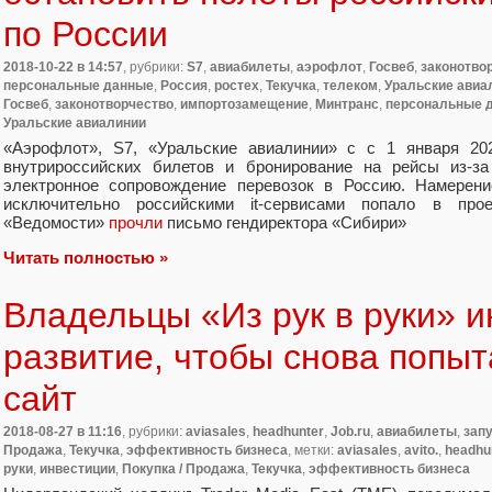
по России
2018-10-22
в 14:57
, рубрики:
S7
,
авиабилеты
,
аэрофлот
,
Госвеб
,
законотво
персональные данные
,
Россия
,
ростех
,
Текучка
,
телеком
,
Уральские авиа
Госвеб
,
законотворчество
,
импортозамещение
,
Минтранс
,
персональные 
Уральские авиалинии
«
Аэрофлот», S7
,
«Уральские авиалинии» с с 1 января 202
внутрироссийских билетов и бронирование на рейсы из-за
электронное сопровождение перевозок в Россию. Намерени
исключительно российскими it-сервисами попало в прое
«Ведомости»
прочли
письмо гендиректора
«
Сибири»
Читать полностью »
Владельцы «Из рук в руки» и
развитие, чтобы снова попыт
сайт
2018-08-27
в 11:16
, рубрики:
aviasales
,
headhunter
,
Job.ru
,
авиабилеты
,
зап
Продажа
,
Текучка
,
эффективность бизнеса
, метки:
aviasales
,
avito.
,
headhu
руки
,
инвестиции
,
Покупка / Продажа
,
Текучка
,
эффективность бизнеса