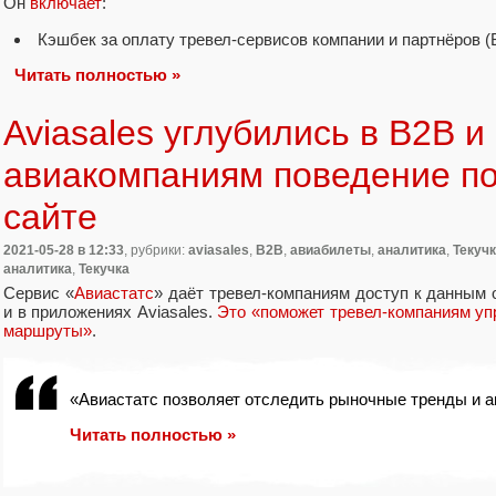
Он
включает
:
Кэшбек за оплату тревел-сервисов компании и партнёров
(
Читать полностью »
Aviasales углубились в B2B и
авиакомпаниям поведение по
сайте
2021-05-28
в 12:33
, рубрики:
aviasales
,
B2B
,
авиабилеты
,
аналитика
,
Текуч
аналитика
,
Текучка
Сервис
«
Авиастатс
» даёт тревел-компаниям доступ к данным 
и в приложениях Aviasales.
Это
«
поможет тревел-компаниям уп
маршруты»
.
«
Авиастатс позволяет отследить рыночные тренды и 
Читать полностью »