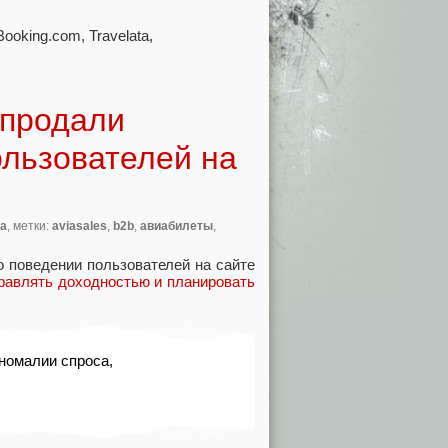
Booking.com
,
Travelata
,
 продали
льзователей на
ка
, метки:
aviasales
,
b2b
,
авиабилеты
,
о поведении пользователей на сайте
равлять доходностью и планировать
аномалии спроса
,