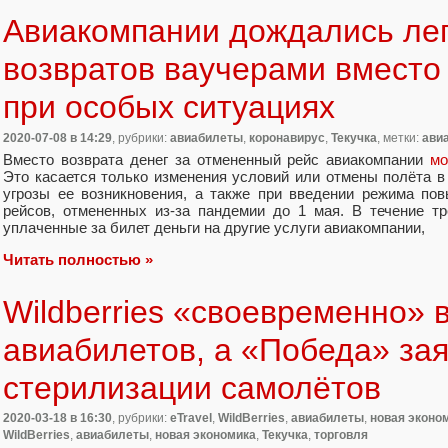
Авиакомпании дождались ле
возвратов ваучерами вместо 
при особых ситуациях
2020-07-08
в 14:29
, рубрики:
авиабилеты
,
коронавирус
,
Текучка
, метки:
ави
Вместо возврата денег за отмененный рейс авиакомпании
мо
Это касается только изменения условий или отмены полёта в
угрозы ее возникновения
,
а также при введении режима пов
рейсов
,
отмененных из-за пандемии до 1 мая. В течение тр
уплаченные за билет деньги на другие услуги авиакомпании
,
Читать полностью »
Wildberries «своевременно»
авиабилетов, а «Победа» за
стерилизации самолётов
2020-03-18
в 16:30
, рубрики:
eTravel
,
WildBerries
,
авиабилеты
,
новая эконо
WildBerries
,
авиабилеты
,
новая экономика
,
Текучка
,
торговля