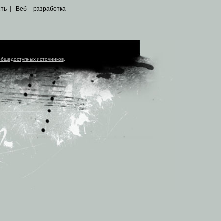
сть
|
Веб – разработка
общедоступных источников
.