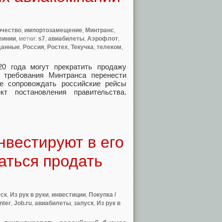
рчество
,
импортозамещение
,
Минтранс
,
линии
, метки:
s7
,
авиабилеты
,
Аэрофлот
,
данные
,
Россия
,
Ростех
,
Текучка
,
телеком
,
0 года могут прекратить продажу
 требования Минтранса перенести
е сопровождать российские рейсы
кт постановления правительства.
нвестируют в его
аться продать
уск
,
Из рук в руки
,
инвестиции
,
Покупка /
nter
,
Job.ru
,
авиабилеты
,
запуск
,
Из рук в