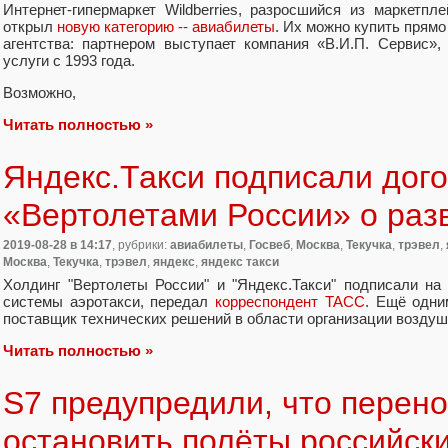
Интернет-гипермаркет Wildberries
,
разросшийся из маркетпл
открыл
новую категорию -- авиабилеты
. Их можно купить прямо
агентства: партнером выступает компания
«
В.И.П. Сервис»,
услуги с 1993 года.
Возможно
,
Читать полностью »
Яндекс.Такси подписали дого
«Вертолетами России» о раз
2019-08-28
в 14:17
, рубрики:
авиабилеты
,
Госвеб
,
Москва
,
Текучка
,
трэвел
,
Москва
,
Текучка
,
трэвел
,
яндекс
,
яндекс такси
Холдинг "Вертолеты России" и "Яндекс.Такси" подписали н
системы аэротакси, передал
корреспондент ТАСС
. Ещё одни
поставщик технических решений в области организации воздуш
Читать полностью »
S7 предупредили, что перено
остановить полёты российск