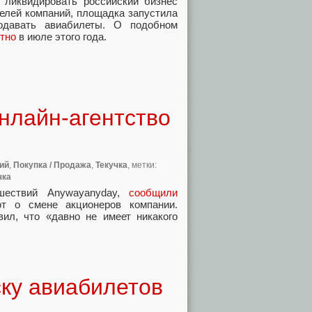
 ликвидировать российский бизнес
елей компаний
,
площадка запустила
одавать авиабилеты. О подобном
тно
в июле этого года.
нлайн-агентство
ий
,
Покупка / Продажа
,
Текучка
, метки:
чка
шествий Anywayanyday
,
сообщили
ют о смене акционеров компании.
вил
,
что
«
давно не имеет никакого
ску авиабилетов