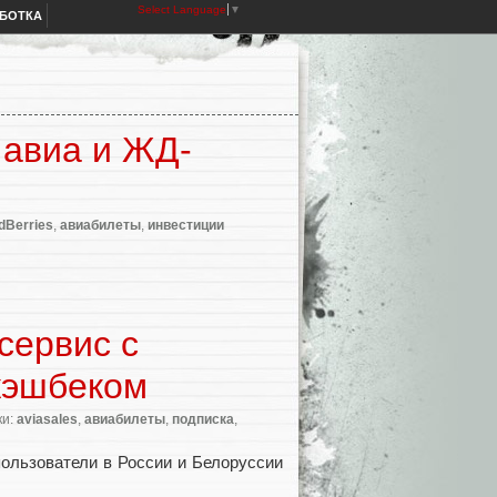
Select Language
▼
АБОТКА
 авиа и ЖД-
dBerries
,
авиабилеты
,
инвестиции
сервис с
кэшбеком
ки:
aviasales
,
авиабилеты
,
подписка
,
пользователи в России и Белоруссии