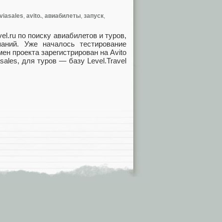
viasales
,
avito.
,
авиабилеты
,
запуск
,
vel.ru по поиску авиабилетов и туров
,
аний. Уже началось тестирование
ен проекта зарегистрирован на Avito
sales
,
для туров — базу Level.Travel