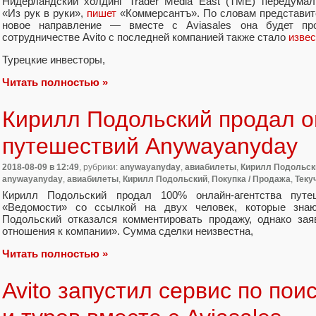
Нидерландский холдинг Trader Media East
(
TME) передумал
«
Из рук в руки»,
пишет
«Коммерсантъ». По словам представит
новое направление — вместе с Aviasales она будет пр
сотрудничестве Avito с последней компанией также стало
извес
Турецкие инвесторы
,
Читать полностью »
Кирилл Подольский продал о
путешествий Anywayanyday
2018-08-09
в 12:49
, рубрики:
anywayanyday
,
авиабилеты
,
Кирилл Подольск
anywayanyday
,
авиабилеты
,
Кирилл Подольский
,
Покупка / Продажа
,
Теку
Кирилл Подольский продал 100% онлайн-агентства путе
«Ведомости» со ссылкой на двух человек
,
которые зна
Подольский отказался комментировать продажу
,
однако зая
отношения к компании». Сумма сделки неизвестна
,
Читать полностью »
Avito запустил сервис по пои