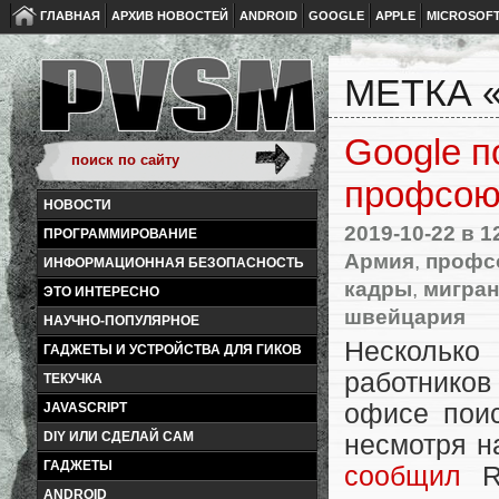
ГЛАВНАЯ
АРХИВ НОВОСТЕЙ
ANDROID
GOOGLE
APPLE
MICROSOF
МЕТКА 
Google п
профсою
НОВОСТИ
2019-10-22
в 1
ПРОГРАММИРОВАНИЕ
Армия
,
профс
ИНФОРМАЦИОННАЯ БЕЗОПАСНОСТЬ
кадры
,
мигра
ЭТО ИНТЕРЕСНО
швейцария
НАУЧНО-ПОПУЛЯРНОЕ
Нескольк
ГАДЖЕТЫ И УСТРОЙСТВА ДЛЯ ГИКОВ
работников
ТЕКУЧКА
офисе поис
JAVASCRIPT
DIY ИЛИ СДЕЛАЙ САМ
несмотря н
ГАДЖЕТЫ
сообщил
Re
ANDROID