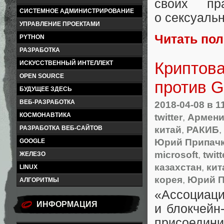
своих пр
СИСТЕМНОЕ АДМИНИСТРИРОВАНИЕ
о сексуаль
УПРАВЛЕНИЕ ПРОЕКТАМИ
Читать по
PYTHON
РАЗРАБОТКА
Криптова
ИСКУССТВЕННЫЙ ИНТЕЛЛЕКТ
OPEN SOURCE
против Go
БУДУЩЕЕ ЗДЕСЬ
ВЕБ-РАЗРАБОТКА
2018-04-08
в 1
twitter
,
Армени
КОСМОНАВТИКА
китай
,
РАКИБ
,
РАЗРАБОТКА ВЕБ-САЙТОВ
Юрий Припач
GOOGLE
microsoft
,
twitt
ЖЕЛЕЗО
казахстан
,
кит
LINUX
корея
,
Юрий П
АЛГОРИТМЫ
«
Ассоциац
ИНФОРМАЦИЯ
и блокчейн
присоедини