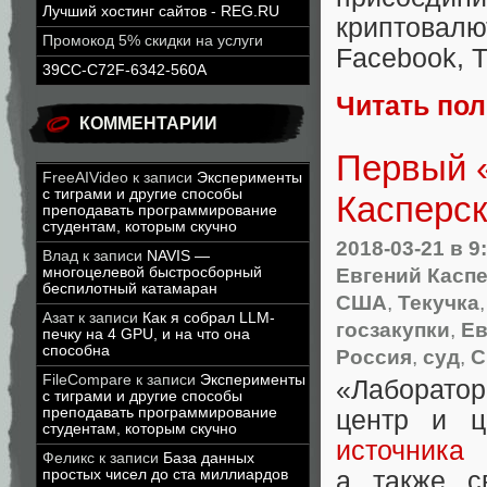
Лучший хостинг сайтов - REG.RU
криптовалю
Промокод 5% скидки на услуги
Facebook
,
T
39CC-C72F-6342-560A
Читать по
КОММЕНТАРИИ
Первый «
FreeAIVideo
к записи
Эксперименты
с тиграми и другие способы
Касперск
преподавать программирование
студентам, которым скучно
2018-03-21
в 9
Влад
к записи
NAVIS —
Евгений Касп
многоцелевой быстросборный
беспилотный катамаран
США
,
Текучка
Азат
к записи
Как я собрал LLM-
госзакупки
,
Ев
печку на 4 GPU, и на что она
способна
Россия
,
суд
,
FileCompare
к записи
Эксперименты
«
Лаборатор
с тиграми и другие способы
преподавать программирование
центр и ц
студентам, которым скучно
источника 
Феликс
к записи
База данных
простых чисел до ста миллиардов
а также с