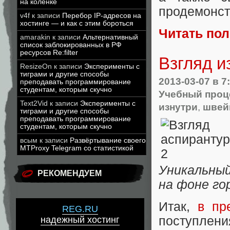
на коленке
продемонст
v4f
к записи
Перебор IP-адресов на
хостинге — и как с этим бороться
Читать по
amarakin
к записи
Альтернативный
список заблокированных в РФ
ресурсов Re:filter
Взгляд и
ResizeOn
к записи
Эксперименты с
тиграми и другие способы
2013-03-07
в 7
преподавать программирование
студентам, которым скучно
Учебный проце
Text2Vid
к записи
Эксперименты с
изнутри
,
швей
тиграми и другие способы
преподавать программирование
студентам, которым скучно
всым
к записи
Развёртывание своего
MTProxy Telegram со статистикой
Уникальный
РЕКОМЕНДУЕМ
на фоне го
Итак,
в пр
REG.RU
поступлени
надежный хостинг