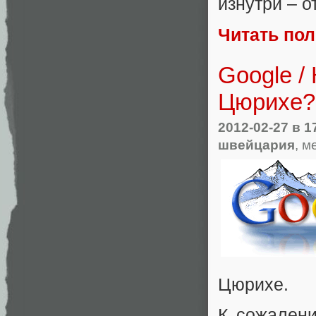
изнутри – о
Читать по
Google /
Цюрихе?
2012-02-27
в 1
швейцария
, м
Цюрихе.
К сожалени