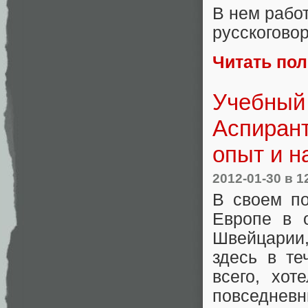
В нем работ
русскогово
Читать по
Учебный 
Аспиран
опыт и 
2012-01-30
в 1
В своем по
Европе в 
Швейцарии,
здесь в те
всего, хот
повседневн