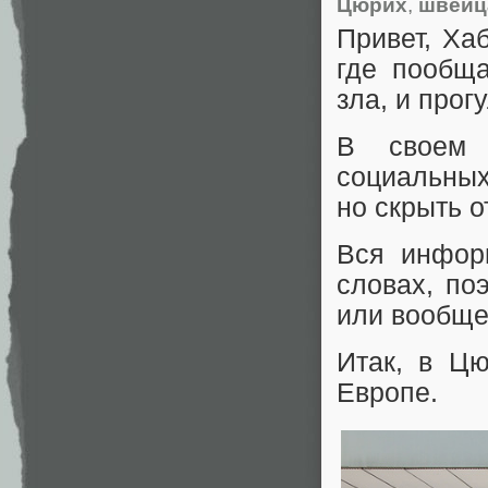
Цюрих
,
швейц
Привет, Ха
где пообща
зла, и прог
В своем 
социальных
но скрыть о
Вся инфор
словах, по
или вообще
Итак, в Ц
Европе.