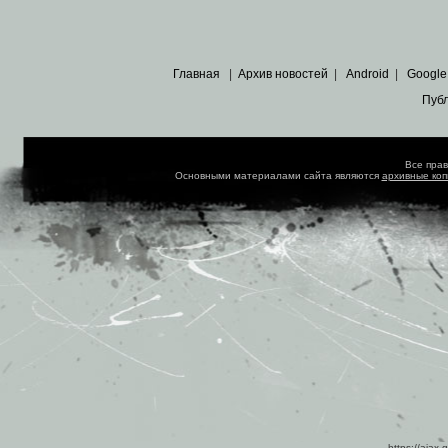
Главная
|
Архив новостей
|
Android
|
Google
Пуб
Все пра
Основными материалами сайта являются
архивные ко
https://ajax.