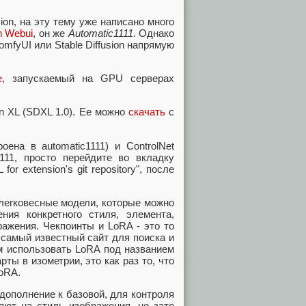
ion, на эту тему уже написано много
on Webui
, он же
Automatic1111
. Однако
mfyUI или Stable Diffusion напрямую
е
, запускаемый на GPU серверах
on XL (SDXL 1.0). Ее можно
скачать
с
ена в automatic1111) и ControlNet
1111, просто перейдите во вкладку
or extension's git repository", после
 легковесные модели, которые можно
ия конкретного стиля, элемента,
ражения. Чекпоинты и LoRA - это то
 самый известный сайт для поиска и
м использовать LoRA под названием
рты в изометрии, это как раз то, что
oRA.
дополнение к базовой, для контроля
яют на стиль изображения, но зато