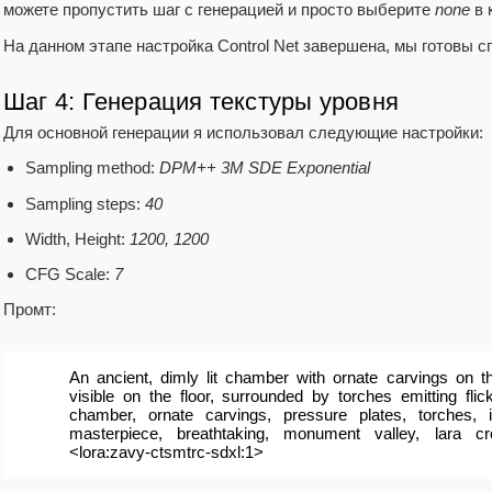
можете пропустить шаг с генерацией и просто выберите
none
в 
На данном этапе настройка Control Net завершена, мы готовы 
Шаг 4: Генерация текстуры уровня
Для основной генерации я использовал следующие настройки:
Sampling method:
DPM++ 3M SDE Exponential
Sampling steps:
40
Width, Height:
1200, 1200
CFG Scale:
7
Промт:
An ancient, dimly lit chamber with ornate carvings on t
visible on the floor, surrounded by torches emitting flicke
chamber, ornate carvings, pressure plates, torches, i
masterpiece, breathtaking, monument valley, lara c
<lora:zavy-ctsmtrc-sdxl:1>