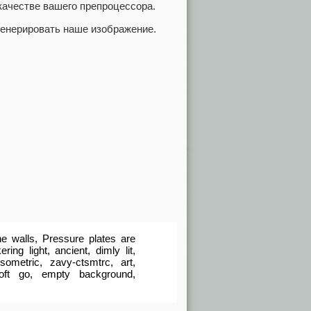
качестве вашего препроцессора.
сгенерировать наше изображение.
he walls, Pressure plates are
ring light, ancient, dimly lit,
sometric, zavy-ctsmtrc, art,
roft go, empty background,