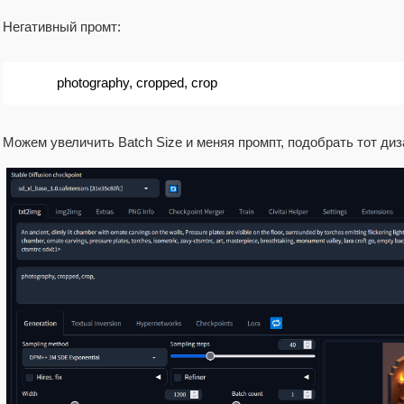
Негативный промт:
photography, cropped, crop
Можем увеличить Batch Size и меняя промпт, подобрать тот диз