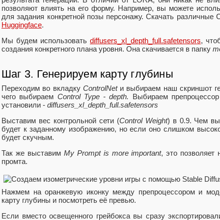
позволяют влиять на его форму. Например, вы можете испол
для задания конкретной позы персонажу. Скачать различные 
Huggingface
.
Мы будем использовать
diffusers_xl_depth_full.safetensors
, что
создания конкретного плана уровня. Она скачивается в папку
mo
Шаг 3. Генерируем карту глубины
Переходим во вкладку
ControlNet
и выбираем наш скриншот г
чего выбираем
Control Type - depth.
Выбираем препроцессо
установили -
diffusers_xl_depth_full.safetensors
Выставим вес контрольной сети (
Control Weight
) в 0.9. Чем в
будет к заданному изображению, но если оно слишком высоко
будет скучным.
Так же выставим
My Prompt is more important
, это позволяет
промта.
Нажмем на оранжевую иконку между препроцессором и моде
карту глубины и посмотреть её превью.
Если вместо освещенного грейбокса вы сразу экспортировали 