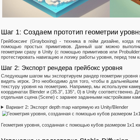
Шаг 1: Создаем прототип геометрии уровн
Грейбоксинг (Grayboxing) - техника в гейм дизайне, когда 
помощью простых примитивов. Данный шаг можно выполнит
геометрии сразу в Unity (с помощью примитивов или Probuilde
протестировать навигацию и логику работы уровня, перед тем к
Шаг 2: Экспорт рендера грейбокс уровня
Следующим шагом мы экспортируем рандер геометрии уровня в 
видеть игрок. Это необходимо для того, чтобы в дальнейшем
текстуру уровня на геометрию. Например, мы используем камеру 
координатах Blender и (35.3°, 135°, 0) в Unity соответственно.
отдельная сцена (Scene) с заранее заданными настройками ка
Вариант 2: Экспорт depth map напрямую из Unity/Blender
Геометрия уровня, созданная с помощью кубов размером 1x1 ю