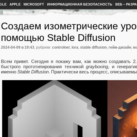
GLE
APPLE
MICROSOFT
ИНФОРМАЦИОННАЯ БЕЗОПАСНОСТЬ
ВЕБ – РАЗР
Создаем изометрические уро
помощью Stable Diffusion
2024-04-09
в 19:43
, рубрики:
controlnet
,
lora
,
stable diffusion
,
гейм-дизайн
,
м
Всем привет. Сегодня я покажу вам, как можно создавать 
быстрого прототипирования техникой
grayboxing
, и генерати
именно
Stable Diffusion
. Практически весь процесс, описываемый