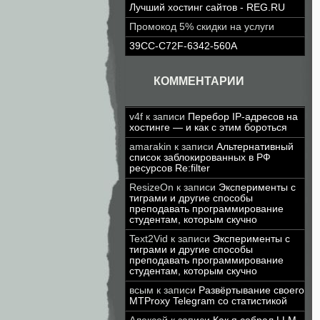
Лучший хостинг сайтов - REG.RU
Промокод 5% скидки на услуги
39CC-C72F-6342-560A
КОММЕНТАРИИ
v4f
к записи
Перебор IP-адресов на
хостинге — и как с этим бороться
amarakin
к записи
Альтернативный
список заблокированных в РФ
ресурсов Re:filter
ResizeOn
к записи
Эксперименты с
тиграми и другие способы
преподавать программирование
студентам, которым скучно
Text2Vid
к записи
Эксперименты с
тиграми и другие способы
преподавать программирование
студентам, которым скучно
всым
к записи
Развёртывание своего
MTProxy Telegram со статистикой