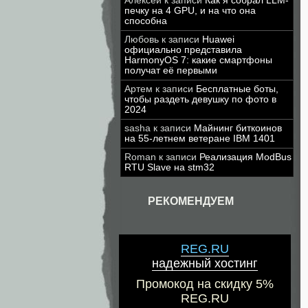
Алексей
к записи
Как я собрал LLM-
печку на 4 GPU, и на что она
способна
Любовь
к записи
Huawei
официально представила
HarmonyOS 7: какие смартфоны
получат её первыми
Артем
к записи
Бесплатные боты,
чтобы раздеть девушку по фото в
2024
sasha
к записи
Майнинг биткоинов
на 55-летнем ветеране IBM 1401
Roman
к записи
Реализация ModBus
RTU Slave на stm32
РЕКОМЕНДУЕМ
REG.RU
надежный хостинг
Промокод на скидку 5%
REG.RU