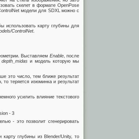
ьзовать скелет в формате OpenPose
ControlNet модели для SDXL можно с
бы использовать карту глубины для
dels/ControlNet
.
еометрии. Выставляем
Enable
, после
р
depth_midas
и модель которую мы
ыше это число, тем ближе результат
, то теряется изюминка и результат
 немного усилить влияние текстового
лью - это позволит сгенерировать
карту глубины из Blender/Unity, то