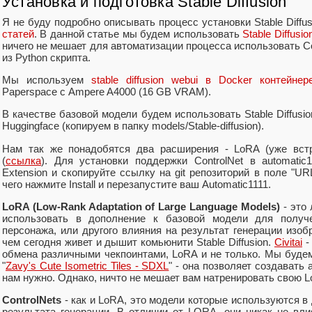
Установка и подготовка Stable Diffusion
Я не буду подробно описывать процесс установки Stable Diffus
статей
. В данной статье мы будем использовать
Stable Diffusi
ничего не мешает для автоматизации процесса использовать Co
из Python скрипта.
Мы используем
stable diffusion webui в Docker контейнер
Paperspace с Ampere A4000 (16 GB VRAM).
В качестве базовой модели будем использовать Stable Diffusi
Huggingface (копируем в папку models/Stable-diffusion).
Нам так же понадобятся два расширения - LoRA (уже встро
(
ссылка
). Для установки поддержки ControlNet в automatic
Extension и скопируйте ссылку на git репозиторий в поле "URL f
чего нажмите Install и перезапустите ваш Automatic1111.
LoRA (Low-Rank Adaptation of Large Language Models)
- это
использовать в дополнение к базовой модели для получен
персонажа, или другого влияния на результат генерации изоб
чем сегодня живет и дышит комьюнити Stable Diffusion.
Civitai
-
обмена различными чекпоинтами, LoRA и не только. Мы буде
"
Zavy's Cute Isometric Tiles - SDXL
" - она позволяет создавать а
нам нужно. Однако, ничто не мешает вам натренировать свою L
ControlNets
- как и LoRA, это модели которые используются в 
результата генерации. В отличии от LORA, они никак не вли