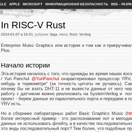
GLE
APPLE
MICROSOFT
ИНФОРМАЦИОННАЯ БЕЗОПАСНОСТЬ
ВЕБ – РАЗР
In RISC-V Rust
2024-01-07
в 16:41
, рубрики:
fpga
,
riscv
,
Rust
,
Verilog
Enterprise Muisc Graphics или история о том как я прикручив
Plus.
Начало истории
Эта история началось с того, что однажды во время наших во
/ Yuri Panchul
@YuriPanchul
охарактеризовал процессор YRV, 
нибудь в термометре” (за точность цитаты не ручаюсь). С
почему бы не взять DHT-11 и не вывести данные от него чер
работу с датчиком можно реализовать на SystemVerilog и по
проект - берем данные из параллельного порта и передаем в п
YRV есть.
Но в сборнике лабораторных работ Basic Graphics Music (
ht
более интересный пример - это распознавание нот и мелоди
данных не использовать флейту, а в качестве последовательног
это ведь последовательный порт? Тем более, что подобные п