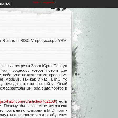
Select Language
▼
АБОТКА
ал Rust для RISC-V процессора YRV-
скресных встреч в Zoom Юрий Панчул
как “процессор который стоит где-
ам кейс мне показался интересным:
ез ModBus. Так как у нас ПЛИС, то
лучаем достаточно простой учебный
оследовательный, оба вида портов в
tps://habr.com/ru/articles/762108/
) есть
и. Почему бы в качестве источника
о порта не использовать MIDI порт -
родукты я использовал для обучения