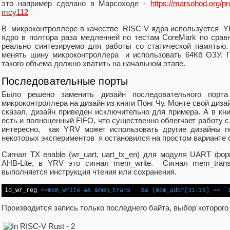
это например сделано в Марсоходе -
https://marsohod.org/pr
mcy112
В микроконтроллере в качестве RISC-V ядра используется YR
ядро в полтора раза медленней по тестам CoreMark по сравн
реально синтезируемо для работы со статической памятью
менять шину микроконтроллера и использовать 64Кб ОЗУ. 
такого объема должно хватить на начальном этапе.
Последовательные порты
Было решено заменить дизайн последовательного пор
микроконтроллера на дизайн из книги Понг Чу. Монте свой дизай
сказал, дизайн приведен исключительно для примера. А в к
есть и полноценный FIFO, что существенно облегчает работу 
интересно, как YRV может использовать другие дизайны п
некоторых экспериментов я остановился на простом варианте о
Сигнал TX enable (wr_uart, uart_tx_en) для модуля UART ф
AHB-Lite, в YRV это сигнал mem_write. Сигнал mem_trans[
выполняется инструкция чтения или сохранения.
io_wr_reg 
<=mem_write && 
&mem_trans
   && (mem_addr[
31
:
16
] == `
Производится запись только последнего байта, выбор которог