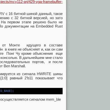
ojects/mcy112-prj/429-vga-framebuffer-
V с 16 битной шиной данный, такое
ению с 32 битной версией, но зато
. На первом этапе решено было не
По документации на Embedded Rust
та от Монте идущего в составе
н в книге не объясняет и, как он сам
ниге Понг Чу кроме объяснения еще
с консолью. В дальнейшем мне стало
оследовательных портов, и после
т Ben Marshall.
ормируется из сигнала HWRITE шины
1:0] равный 2’b11 показывает что
IO_BASE);
о осуществляется сигналом mem_ble