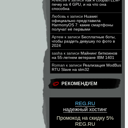
Алексей
к записи
Как я собрал LLM-
печку на 4 GPU, и на что она
способна
Любовь
к записи
Huawei
официально представила
HarmonyOS 7: какие смартфоны
получат её первыми
Артем
к записи
Бесплатные боты,
чтобы раздеть девушку по фото в
2024
sasha
к записи
Майнинг биткоинов
на 55-летнем ветеране IBM 1401
Roman
к записи
Реализация ModBus
RTU Slave на stm32
РЕКОМЕНДУЕМ
REG.RU
надежный хостинг
Промокод на скидку 5%
REG.RU