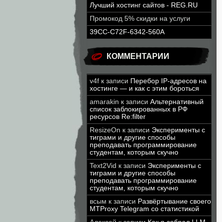
Лучший хостинг сайтов - REG.RU
Промокод 5% скидки на услуги
39CC-C72F-6342-560A
КОММЕНТАРИИ
v4f
к записи
Перебор IP-адресов на
хостинге — и как с этим бороться
amarakin
к записи
Альтернативный
список заблокированных в РФ
ресурсов Re:filter
ResizeOn
к записи
Эксперименты с
тиграми и другие способы
преподавать программирование
студентам, которым скучно
Text2Vid
к записи
Эксперименты с
тиграми и другие способы
преподавать программирование
студентам, которым скучно
всым
к записи
Развёртывание своего
MTProxy Telegram со статистикой