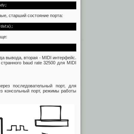
ady;
ые, старший состояние порта:
rdata};
още:
да вывода, вторая - MIDI интерфейс.
странного baud rate 32500 для MIDI
ерез последовательный порт, для
ез консольный порт, режимы работы