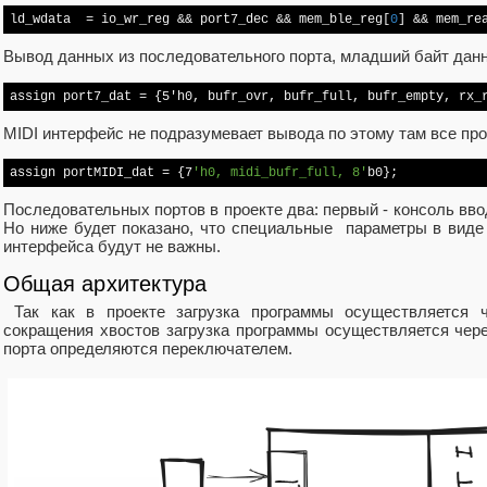
ld_wdata
  = io_wr_reg && port7_dec && mem_ble_reg[
0
] && mem_re
Вывод данных из последовательного порта, младший байт данн
assign port7_dat = {5'h0, bufr_ovr, bufr_full, bufr_empty, rx_
MIDI интерфейс не подразумевает вывода по этому там все пр
assign portMIDI_dat = {7
'h0, midi_bufr_full, 8'
b0};
Последовательных портов в проекте два: первый - консоль вво
Но ниже будет показано, что специальные параметры в виде 
интерфейса будут не важны.
Общая архитектура
Так как в проекте загрузка программы осуществляется ч
сокращения хвостов загрузка программы осуществляется чер
порта определяются переключателем.