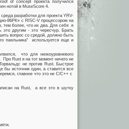
oof of concept проекта получился
ен нотой в MuseScore 4.
 среда разработки для проекта YRV-
дио-86РК» с RISC-V процессором на
, тем более, что их два. Для себя я
 это другим - это чересчур. Брать
шить вопрос со средой, должно быть
ого паяльника” используется еще и
лвился, что для низкоуровневого
 Про Rust я на тот момент ничего не
 Торвальдс не против Rust. Быстрое
де бы источник один, а ставится все
беремся, главное что это не C/C++ c
аписан на Rust, а все это в шутку
мяти.