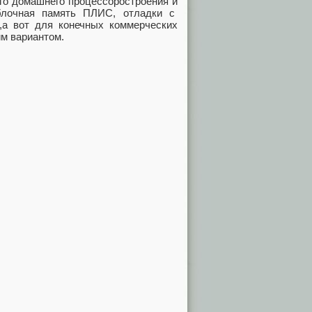
го домашнего процессоростроения и
блочная память ПЛИС, отладки с
,а вот для конечных коммерческих
им вариантом.