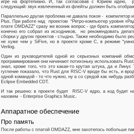
игре на фортепиано. И, так согласовав с Юрием идею, pr
следующий: звук извлеченный из флейты должен быть отображ
Параллельно другая проблема не давала покоя - компилятор и
Plus. При работе над проектом “Ретро-компьютер уровня «Ра
плате OMDAZZ” сразу же возник вопрос - где брать компилятор
конечно его собрал из исходников, но рекомендовать делать
сборки у других проектов - стыдно. Также необходимо было ре
не хуже чем у SiFive, но в проекте кроме C, в режиме “умн
Verilog.
Один из руководителей одной из серьезных компаний обмо
программирования они начинают потихоньку использовать Rust.
знал, кроме того, что это какая-то крутая штука, да и Линус
гугление показало, что Rust для RISC-V вроде бы есть, и вро
одной командой - то что нужно, ну а со средой как нибудь раз
Eclipse Embedded CDT.
И так решено: в проекте будет RISC-V ядро, а код будет н
назовем - Enterprise Graphics Music.
Аппаратное обеспечение
Про память
После работы с платой OMDAZZ, мне захотелось побольше па