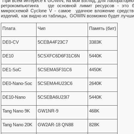
При всем интересе к GOWIN, на мой взгляд, для лабораторно
ретрокомпьютинга где основной лимит ресурсов - это 
микросхемой Cyclone V - самое удачное вложение средств
изделий, как видно из таблицы, GOWIN возможно будет лучш
Плата
Чип
Память (бит)
DE0-CV
5CEBA4F23C7
3383K
DE10
5CSXFC6D6F31C6N
5440K
DE1-SoC
5CSEMA5F31C6
4450K
DE0-Nano-Soc
5CSEMA4U23C6
2640K
DE10-Nano
5CSEBA6U23I7
5440K
Tang Nano 9K
GW1NR-9
468K
Tang Nano 20K
GW2AR-18 QN88
828K