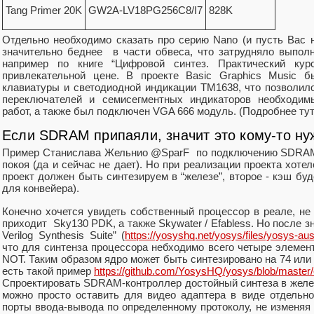
Tang Primer 20K
GW2A-LV18PG256C8/I7
828K
Отдельно необходимо сказать про серию Nano (и пусть Вас н
значительно беднее в части обвеса, что затрудняло выпол
например по книге “Цифровой синтез. Практический кур
привлекательной цене. В проекте Basic Graphics Music 
клавиатуры и светодиодной индикации TM1638, что позволил
переключателей и семисегментных индикаторов необходи
работ, а также был подключен VGA 666 модуль. (Подробнее ту
Если SDRAM припаяли, значит это кому-то ну
Пример Станислава Жельнио @SparF по подключению SDRAM 
покоя (да и сейчас не дает). Но при реализации проекта хоте
проект должен быть синтезируем в “железе”, второе - кэш буд
для конвейера).
Конечно хочется увидеть собственный процессор в реале, не
приходит Sky130 PDK, а также Skywater / Efabless. Но после зн
Verilog Synthesis Suite” (
https://yosyshq.net/yosys/files/yosys-au
что для синтенза процессора небходимо всего четыре элеме
NOT. Таким образом ядро может быть синтезировано на 74 или 
есть такой пример
https://github.com/YosysHQ/yosys/blob/maste
Спроектировать SDRAM-контроллер достойный синтеза в жел
можно просто оставить для видео адаптера в виде отдельно
порты ввода-вывода по определенному протоколу, не изменяя