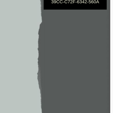
39CC-C72F-6342-560A