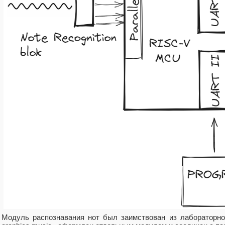
Модуль распознавания нот был заимствован из лабораторной 