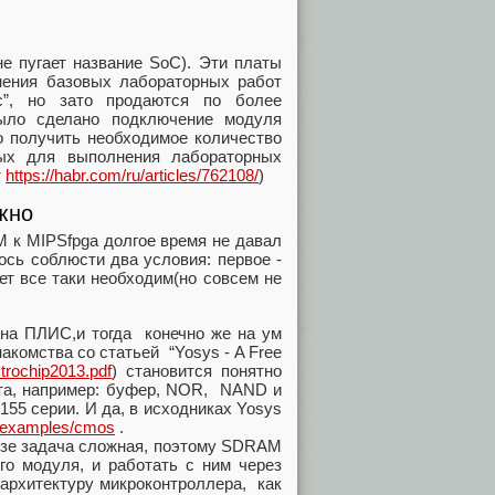
е пугает название SoC). Эти платы
нения базовых лабораторных работ
с”, но зато продаются по более
было сделано подключение модуля
о получить необходимое количество
мых для выполнения лабораторных
т
https://habr.com/ru/articles/762108/
)
жно
к MIPSfpga долгое время не давал
лось соблюсти два условия: первое -
ет все таки необходим(но совсем не
 на ПЛИС,и тогда конечно же на ум
акомства со статьей “Yosys - A Free
strochip2013.pdf
) становится понятно
нта, например: буфер, NOR, NAND и
155 серии. И да, в исходниках Yosys
r/examples/cmos
.
езе задача сложная, поэтому SDRAM
го модуля, и работать с ним через
 архитектуру микроконтроллера, как