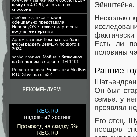
Алексей
к записи
Как я собрал LLM-
Эйнштейна.
печку на 4 GPU, и на что она
способна
Несколько 
Любовь
к записи
Huawei
официально представила
исследова
HarmonyOS 7: какие смартфоны
получат её первыми
фактически 
Артем
к записи
Бесплатные боты,
Есть ли по
чтобы раздеть девушку по фото в
2024
половины ча
sasha
к записи
Майнинг биткоинов
на 55-летнем ветеране IBM 1401
Ранние го
Roman
к записи
Реализация ModBus
RTU Slave на stm32
Шатьендрана
Он был ста
РЕКОМЕНДУЕМ
семье, у не
проявлял не
REG.RU
надежный хостинг
Его отец, Ш
Промокод на скидку 5%
поощрял спо
REG.RU