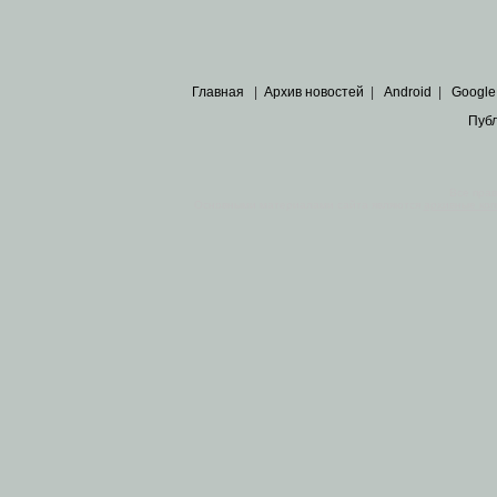
Главная
|
Архив новостей
|
Android
|
Google
Пуб
Все пра
Основными материалами сайта являются
архивные ко