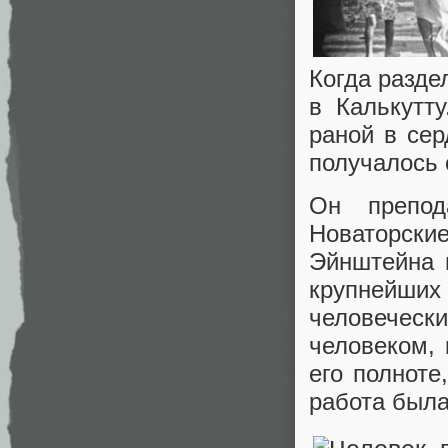
Когда разде
в Калькутт
раной в сер
получалось 
Он препод
Новаторск
Эйнштейна 
крупнейши
человечески
человеком,
его полноте
работа была