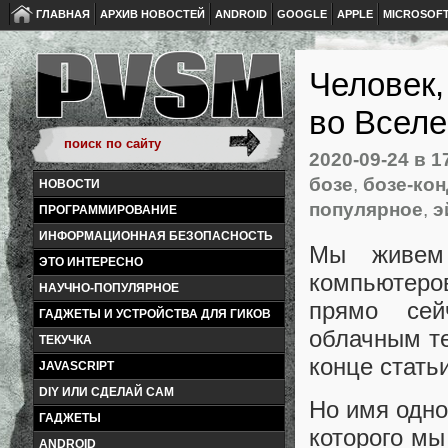
ГЛАВНАЯ
АРХИВ НОВОСТЕЙ
ANDROID
GOOGLE
APPLE
MICROSOF
Человек,
во Всел
2020-09-24
в 1
бозе
,
бозе-кон
НОВОСТИ
популярное
,
э
ПРОГРАММИРОВАНИЕ
ИНФОРМАЦИОННАЯ БЕЗОПАСНОСТЬ
Мы живем 
ЭТО ИНТЕРЕСНО
компьютер
НАУЧНО-ПОПУЛЯРНОЕ
прямо сей
ГАДЖЕТЫ И УСТРОЙСТВА ДЛЯ ГИКОВ
облачным те
ТЕКУЧКА
конце статьи
JAVASCRIPT
DIY ИЛИ СДЕЛАЙ САМ
Но имя одно
ГАДЖЕТЫ
которого мы
ANDROID