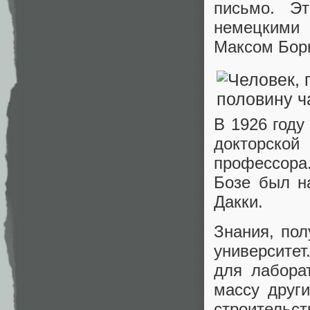
письмо. Э
немецкими
Максом Бор
В 1926 году
докторской
профессора
Бозе был н
Дакки.
Знания, по
университе
для лабора
массу друг
строительст