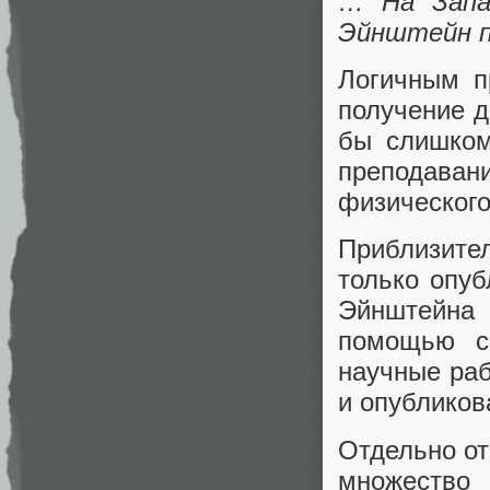
… На Запа
Эйнштейн п
Логичным п
получение д
бы слишком
преподавани
физического
Приблизите
только опуб
Эйнштейна 
помощью св
научные раб
и опубликов
Отдельно от
множество