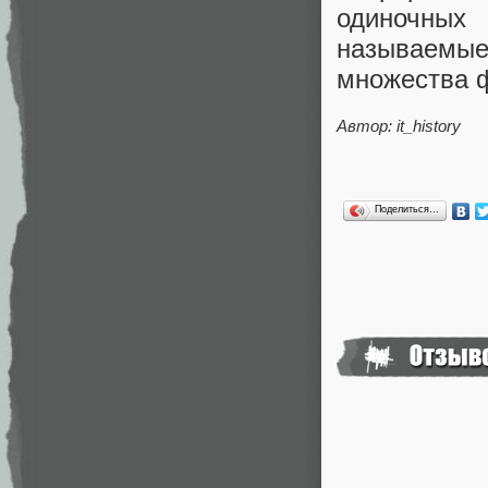
одиночны
называемые 
множества 
Автор: it_history
Поделиться…