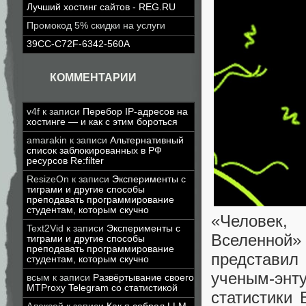
Лучший хостинг сайтов - REG.RU
Промокод 5% скидки на услуги
39CC-C72F-6342-560A
КОММЕНТАРИИ
v4f
к записи
Перебор IP-адресов на
хостинге — и как с этим бороться
amarakin
к записи
Альтернативный
список заблокированных в РФ
ресурсов Re:filter
ResizeOn
к записи
Эксперименты с
тиграми и другие способы
преподавать программирование
студентам, которым скучно
«Человек,
Text2Vid
к записи
Эксперименты с
Вселенной
тиграми и другие способы
преподавать программирование
представил
студентам, которым скучно
ученым-эн
всым
к записи
Развёртывание своего
MTProxy Telegram со статистикой
статистики