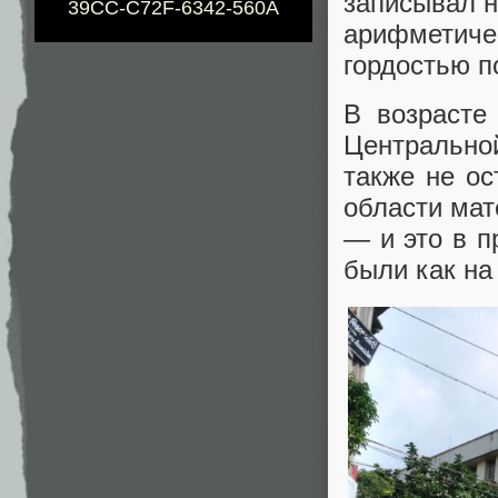
записывал 
39CC-C72F-6342-560A
арифметич
гордостью п
В возрасте
Центрально
также не ос
области мат
— и это в п
были как на