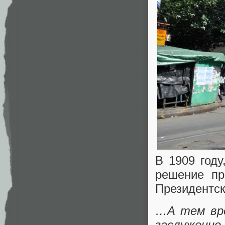
В 1909 году
решение пр
Президентск
…А тем вр
заслужен