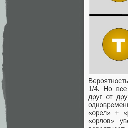
Вероятность
1/4. Но вс
друг от др
одновремен
«орел» + «
«орлов» ув