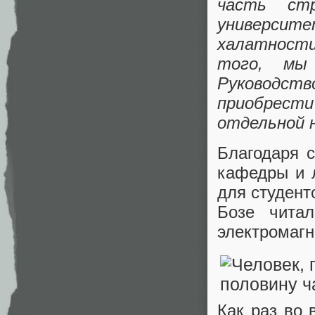
часть ст
университе
халатности
того, мы
Руководств
приобрест
отдельной 
Благодаря 
кафедры и 
для студент
Бозе чита
электромагн
Как раз во 