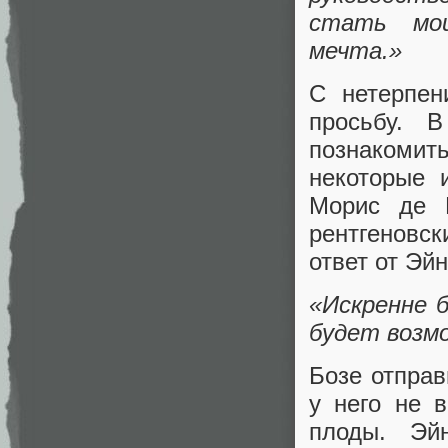
стать мои
мечта.»
С нетерпен
просьбу. 
познакоми
некоторые 
Морис де 
рентгеновс
ответ от Эй
«Искренне б
будет возм
Бозе отпра
у него не 
плоды. Эй