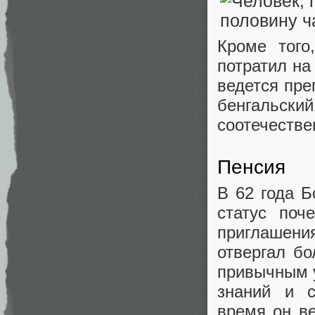
Кроме того
потратил на
ведется пре
бенгальски
соотечестве
Пенсия
В 62 года Б
статус поч
приглашени
отвергал б
привычным у
знаний и с
время он ве