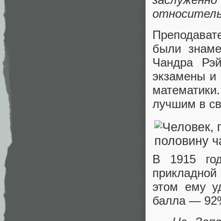
относительн
Преподават
были знам
Чандра Рэ
экзамены и 
математики.
лучшим в св
В 1915 го
прикладной
этом ему у
балла — 92