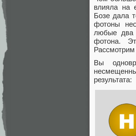
влияла на 
Бозе дала т
фотоны нео
любые два 
фотона. Э
Рассмотрим
Вы одновр
несмещенны
результата: