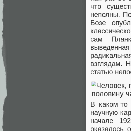
что сущес
неполны. По
Бозе опубл
классическо
сам План
выведенна
радикальна
взглядам. Н
статью непо
В каком-то
научную кар
начале 192
оказалось 