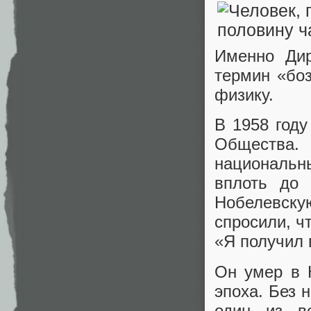
Именно Дир
термин «боз
физику.
В 1958 году
Общества.
национальн
вплоть до 
Нобелевск
спросили, ч
«Я получил 
Он умер в 
эпоха. Без 
один из в