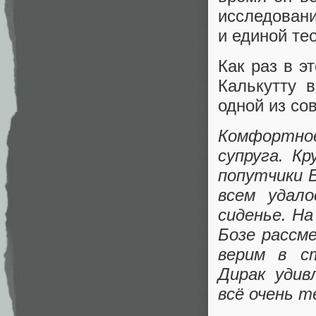
исследовани
и единой те
Как раз в э
Калькутту 
одной из со
Комфортное
супруга. К
попутчики Б
всем удал
сиденье. На
Бозе рассм
верим в с
Дирак удив
всё очень т