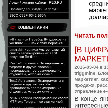
средни
Лучший хостинг сайтов - REG.RU
марке
Промокод 5% скидки на услуги
39CC-C72F-6342-560A
долла
КОММЕНТАРИИ
Читать по
v4f
к записи
Перебор IP-адресов на
хостинге — и как с этим бороться
[В ЦИФ
amarakin
к записи
Альтернативный
список заблокированных в РФ
МАРКЕТИ
ресурсов Re:filter
ResizeOn
к записи
Эксперименты с
2016-03-04
в 1
тиграми и другие способы
преподавать программирование
triggmine
,
Блог
студентам, которым скучно
маркетинг
,
ка
Text2Vid
к записи
Эксперименты с
тиграми и другие способы
продажи
,
рас
преподавать программирование
Управление e
студентам, которым скучно
В конце ян
всым
к записи
Развёртывание своего
MTProxy Telegram со статистикой
интересные