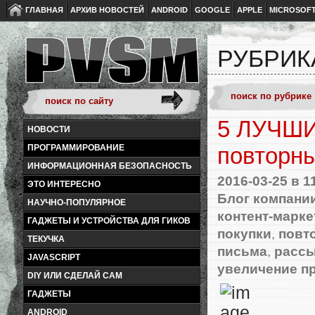
ГЛАВНАЯ
АРХИВ НОВОСТЕЙ
ANDROID
GOOGLE
APPLE
MICROSOF
РУБРИК
5 ЛУЧШИ
НОВОСТИ
ПРОГРАММИРОВАНИЕ
повторн
ИНФОРМАЦИОННАЯ БЕЗОПАСНОСТЬ
2016-03-25
в 1
ЭТО ИНТЕРЕСНО
Блог компании
НАУЧНО-ПОПУЛЯРНОЕ
контент-марке
ГАДЖЕТЫ И УСТРОЙСТВА ДЛЯ ГИКОВ
покупки
,
повт
ТЕКУЧКА
письма
,
расс
JAVASCRIPT
увеличение п
DIY ИЛИ СДЕЛАЙ САМ
ГАДЖЕТЫ
ANDROID