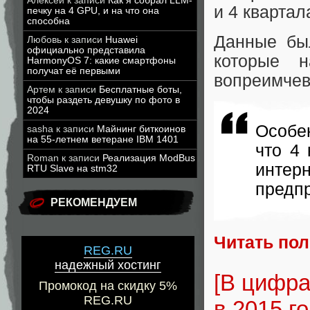
Алексей
к записи
Как я собрал LLM-
и 4 квартал
печку на 4 GPU, и на что она
способна
Данные был
Любовь
к записи
Huawei
официально представила
которые 
HarmonyOS 7: какие смартфоны
получат её первыми
вопреимчев
Артем
к записи
Бесплатные боты,
чтобы раздеть девушку по фото в
2024
Особе
sasha
к записи
Майнинг биткоинов
на 55-летнем ветеране IBM 1401
что 4
Roman
к записи
Реализация ModBus
интер
RTU Slave на stm32
предпр
РЕКОМЕНДУЕМ
Читать по
REG.RU
надежный хостинг
[В цифра
Промокод на скидку 5%
REG.RU
в 2015 г