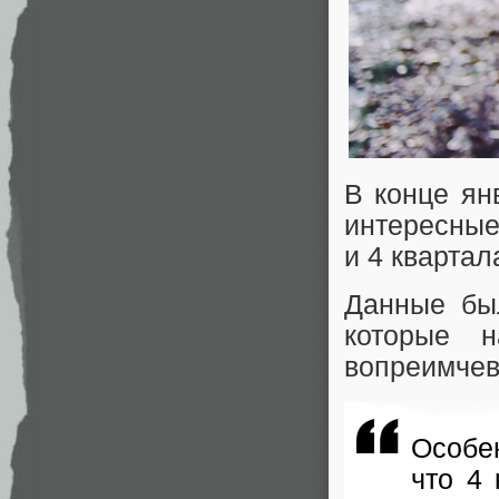
В конце ян
интересные
и 4 квартал
Данные был
которые 
вопреимчев
Особе
что 4