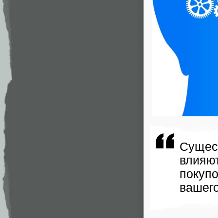
Сущес
влияю
покуп
вашего