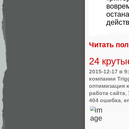
вовр
остан
действ
Читать по
24 круты
2015-12-17
в 9
компании Trig
оптимизация 
работа сайта
,
404 ошибка
,
e