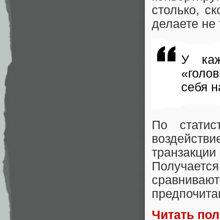
столько, с
делаете не 
У каж
«голо
себя н
По статис
воздейств
транзакции
Получает
сравнива
предпочита
Читать по