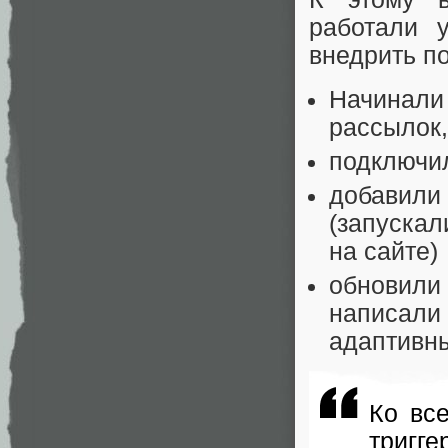
работали 
внедрить по
Начинали
рассылок,
подключи
добавили 
(запуска
на сайте)
обновили 
написали 
адаптивн
Ко вс
тригг