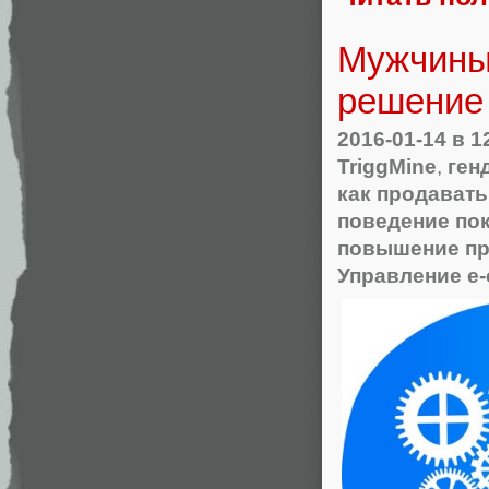
Мужчины
решение
2016-01-14
в 1
TriggMine
,
ген
как продават
поведение по
повышение п
Управление e