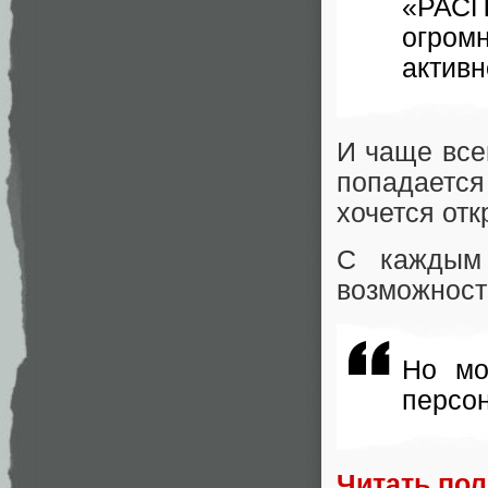
«РАСП
огро
активн
И чаще все
попадается
хочется отк
С каждым
возможност
Но мо
персо
Читать по