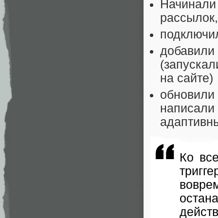
Начинали
рассылок,
подключи
добавили 
(запуска
на сайте)
обновили 
написали 
адаптивн
Ко вс
тригг
вовр
остан
действ