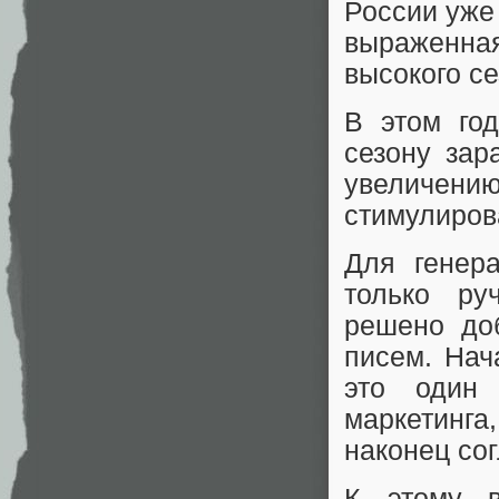
России уже
выраженная
высокого с
В этом го
сезону зар
увеличен
стимулиров
Для генер
только ру
решено до
писем. Нач
это один 
маркетинга
наконец со
К этому в