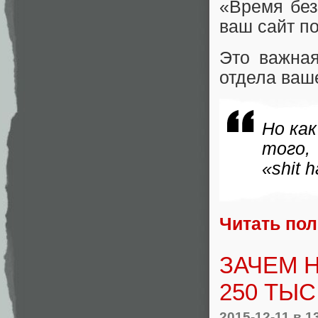
«Время без
ваш сайт п
Это важная
отдела ваш
Но как
того,
«shit 
Читать по
ЗАЧЕМ 
250 ТЫ
2015-12-11
в 1