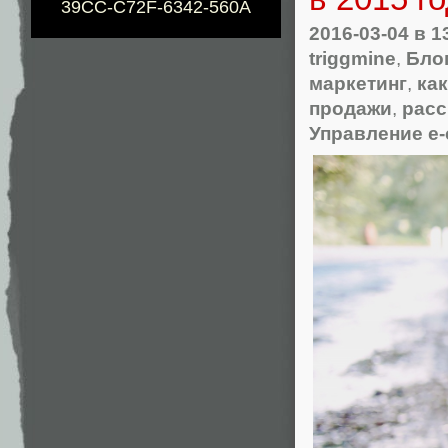
39CC-C72F-6342-560A
2016-03-04
в 1
triggmine
,
Блог
маркетинг
,
ка
продажи
,
рас
Управление e