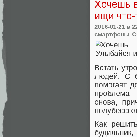
Хочешь 
ищи что-
2016-01-21
в 2
смартфоны
,
С
Встать утр
людей. С 
помогает д
проблема —
снова, при
полубессоз
Как решит
будильни