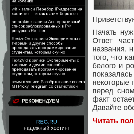
на коленке
v4f
к записи
Перебор IP-адресов на
хостинге — и как с этим бороться
Приветству
amarakin
к записи
Альтернативный
список заблокированных в РФ
Начать нуж
ресурсов Re:filter
ResizeOn
к записи
Эксперименты с
Ответ час
тиграми и другие способы
названия, н
преподавать программирование
студентам, которым скучно
того, что к
Text2Vid
к записи
Эксперименты с
белого и р
тиграми и другие способы
преподавать программирование
показалас
студентам, которым скучно
некоторые 
всым
к записи
Развёртывание своего
MTProxy Telegram со статистикой
перед сном
факт остае
РЕКОМЕНДУЕМ
Давайте обо
Читать по
REG.RU
надежный хостинг