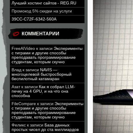
Лучший хостинг сайтов - REG.RU
Промокод 5% скидки на услуги
39CC-C72F-6342-560A
КОММЕНТАРИИ
FreeAIVideo
к записи
Эксперименты
с тиграми и другие способы
преподавать программирование
студентам, которым скучно
Влад
к записи
NAVIS —
многоцелевой быстросборный
беспилотный катамаран
Азат
к записи
Как я собрал LLM-
печку на 4 GPU, и на что она
способна
FileCompare
к записи
Эксперименты
с тиграми и другие способы
преподавать программирование
студентам, которым скучно
Феликс
к записи
База данных
простых чисел до ста миллиардов