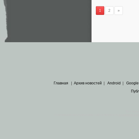
1
2
»
Главная
|
Архив новостей
|
Android
|
Google
Пуб
Все пра
Основными материалами сайта являются
архивные ко