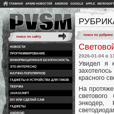
ГЛАВНАЯ
АРХИВ НОВОСТЕЙ
ANDROID
GOOGLE
APPLE
MICROSOF
РУБРИК
Световой
НОВОСТИ
ПРОГРАММИРОВАНИЕ
2026-01-04
в 1
ИНФОРМАЦИОННАЯ БЕЗОПАСНОСТЬ
Увидел я 
ЭТО ИНТЕРЕСНО
захотелос
НАУЧНО-ПОПУЛЯРНОЕ
красного св
ГАДЖЕТЫ И УСТРОЙСТВА ДЛЯ ГИКОВ
ТЕКУЧКА
На протяже
JAVASCRIPT
светового
DIY ИЛИ СДЕЛАЙ САМ
энкодер,
ГАДЖЕТЫ
светодиода
ANDROID