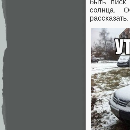
быть писк
солнца. О
рассказать.