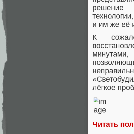
решение 
технологии,
и им же её 
К сожале
восстанов
минутами,
позволя
неправи
«Светобуди
лёгкое про
Читать по