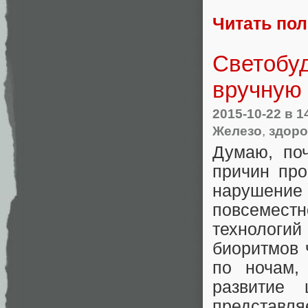
Читать по
Светобуд
вручную
2015-10-22
в 1
Железо
,
здор
Думаю, поч
причин про
нарушен
повсемес
технологий
биоритмов 
по ночам,
развитие
представл