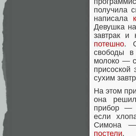
программис
получила с
написала
Девушка на
завтрак и
потешно
. 
свободы в
молоко — с
присоской 
сухим завтр
На этом пр
она решил
прибор — б
если хлоп
Симона
постели
.