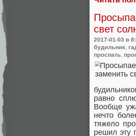
Просыпа
свет сол
2017-01-03
в 8
будильник
,
га
проспать
,
про
будильнико
равно спл
Вообще ужа
нечто боле
тяжело про
решил эту 