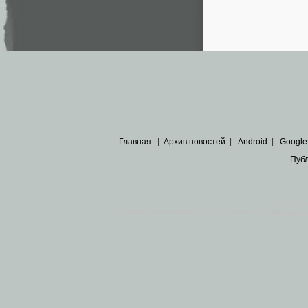
Главная
|
Архив новостей
|
Android
|
Google
Пуб
Все пра
Основными материалами сайта являются
архивные ко