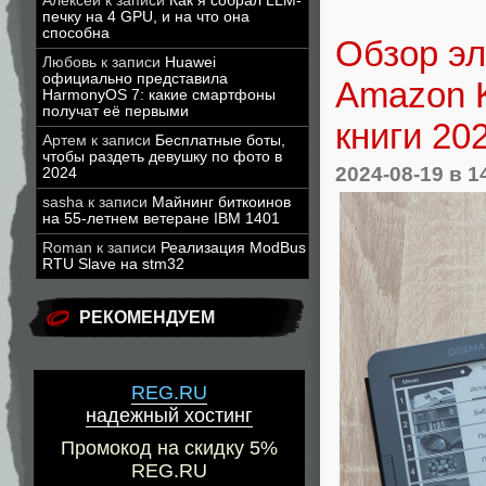
Алексей
к записи
Как я собрал LLM-
печку на 4 GPU, и на что она
способна
Обзор эл
Любовь
к записи
Huawei
официально представила
Amazon K
HarmonyOS 7: какие смартфоны
получат её первыми
книги 20
Артем
к записи
Бесплатные боты,
чтобы раздеть девушку по фото в
2024-08-19
в 1
2024
sasha
к записи
Майнинг биткоинов
на 55-летнем ветеране IBM 1401
Roman
к записи
Реализация ModBus
RTU Slave на stm32
РЕКОМЕНДУЕМ
REG.RU
надежный хостинг
Промокод на скидку 5%
REG.RU