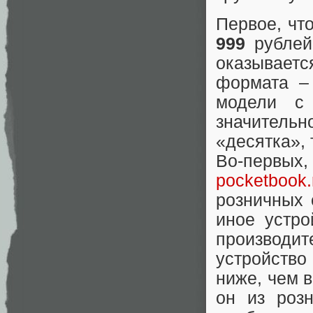
Первое, чт
999
рублей
оказывает
формата –
модели с 
значительно
«десятка»,
Во-первы
pocketbook.
розничных 
иное устро
производ
устройство
ниже, чем 
он из роз