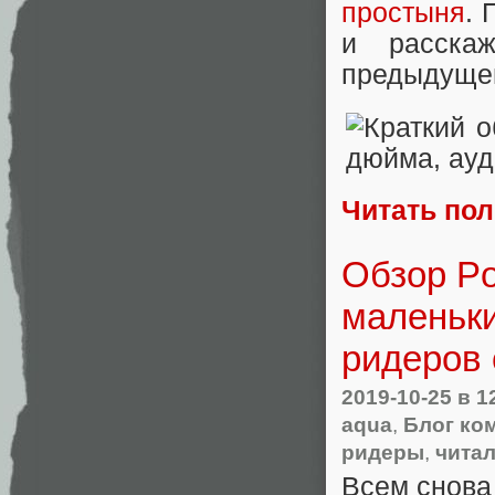
простыня
. 
и расска
предыдуще
Читать по
Обзор Po
маленьк
ридеров 
2019-10-25
в 1
aqua
,
Блог ко
ридеры
,
чита
Всем снова