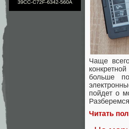
39CC-C72F-6342-560A
Чаще всег
конкретно
больше по
электронны
пойдет о м
Разберемся
Читать по