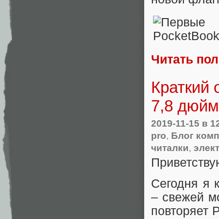
Читать по
Краткий 
7,8 дюйм
2019-11-15
в 1
pro
,
Блог ком
читалки
,
элек
Приветству
Сегодня я 
– свежей м
повторяет P