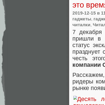
это врем
2019-12-15
в 1
гаджеты
,
гадж
читалки
,
Чита
7 декабря
пришли в 
статус экс
празднует 
честь это
компании 
Расскажем,
ридеры ком
рынке появ