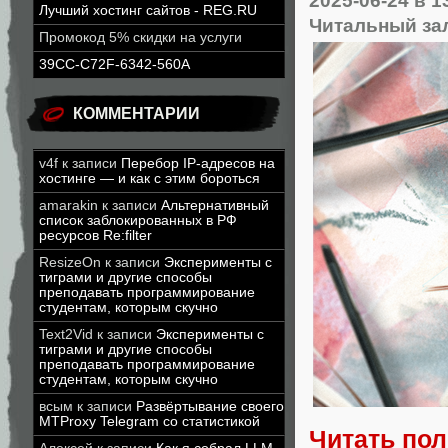
Лучший хостинг сайтов - REG.RU
Читальный за
Промокод 5% скидки на услуги
39CC-C72F-6342-560A
КОММЕНТАРИИ
v4f
к записи
Перебор IP-адресов на
хостинге — и как с этим бороться
amarakin
к записи
Альтернативный
список заблокированных в РФ
ресурсов Re:filter
ResizeOn
к записи
Эксперименты с
тиграми и другие способы
преподавать программирование
студентам, которым скучно
Text2Vid
к записи
Эксперименты с
тиграми и другие способы
преподавать программирование
студентам, которым скучно
всым
к записи
Развёртывание своего
MTProxy Telegram со статистикой
Читать по