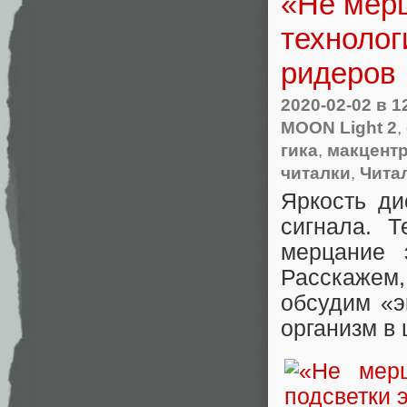
«Не мерц
технолог
ридеров
2020-02-02
в 1
MOON Light 2
,
гика
,
макцент
читалки
,
Чита
Яркость д
сигнала. 
мерцание 
Расскажем,
обсудим «э
организм в 