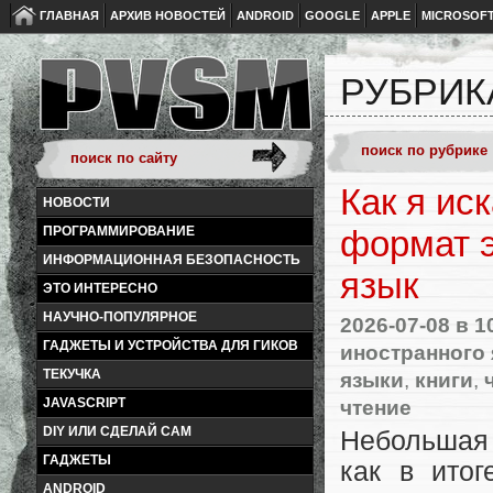
ГЛАВНАЯ
АРХИВ НОВОСТЕЙ
ANDROID
GOOGLE
APPLE
MICROSOF
РУБРИК
Как я ис
НОВОСТИ
ПРОГРАММИРОВАНИЕ
формат э
ИНФОРМАЦИОННАЯ БЕЗОПАСНОСТЬ
язык
ЭТО ИНТЕРЕСНО
НАУЧНО-ПОПУЛЯРНОЕ
2026-07-08
в 1
ГАДЖЕТЫ И УСТРОЙСТВА ДЛЯ ГИКОВ
иностранного
ТЕКУЧКА
языки
,
книги
,
чтение
JAVASCRIPT
DIY ИЛИ СДЕЛАЙ САМ
Небольшая 
ГАДЖЕТЫ
как в ито
ANDROID