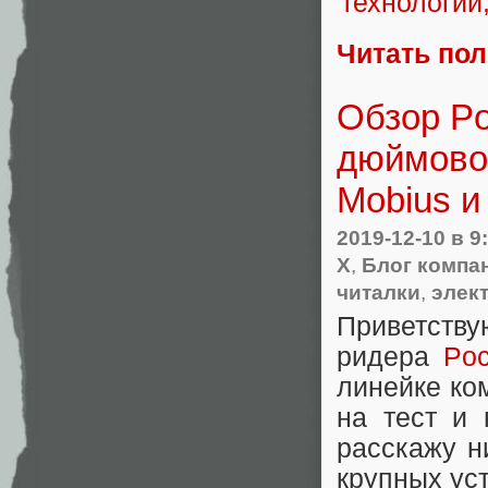
Читать по
Обзор Po
дюймовог
Mobius и
2019-12-10
в 9
X
,
Блог компа
читалки
,
элек
Приветству
ридера
Poc
линейке ко
на тест и 
расскажу н
крупных ус