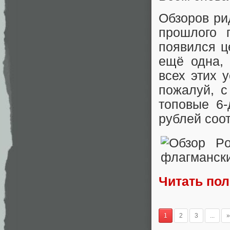
Обзоров ри
прошлого 
появился ц
ещё одна, 
всех этих 
пожалуй, с
топовые 6
рублей соот
Читать по
1
2
3
...
»