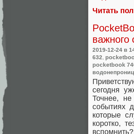
Читать по
PocketBo
важного 
2019-12-24
в 1
632
,
pocketboo
pocketbook 74
водонепрони
Приветству
сегодня уж
Точнее, не
событиях д
которые сл
коротко, т
вспомнить?