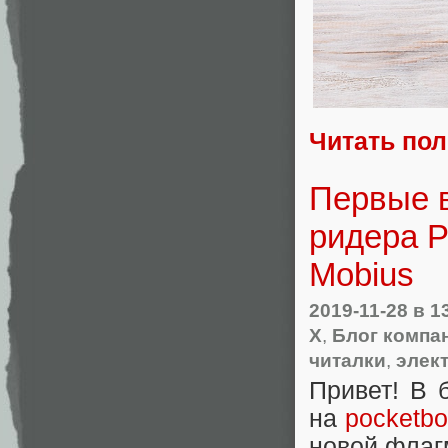
Читать по
Первые в
ридера P
Mobius
2019-11-28
в 1
X
,
Блог компа
читалки
,
элек
Привет! В 
на
pocketbo
новой флаг