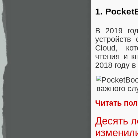
1. Pocket
В 2019 го
устройств 
Cloud, ко
чтения и к
2018 году в
Читать по
Десять л
изменили