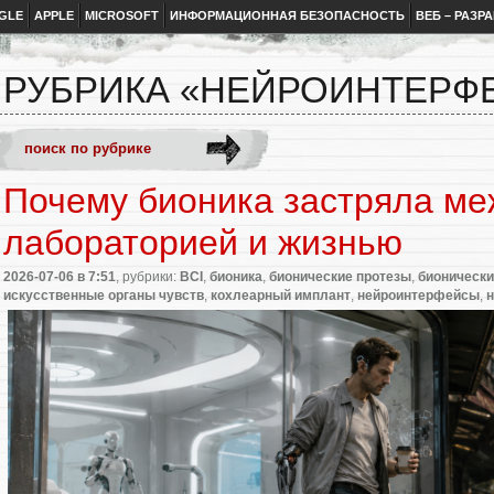
GLE
APPLE
MICROSOFT
ИНФОРМАЦИОННАЯ БЕЗОПАСНОСТЬ
ВЕБ – РАЗР
РУБРИКА «НЕЙРОИНТЕРФ
Почему бионика застряла ме
лабораторией и жизнью
2026-07-06
в 7:51
, рубрики:
BCI
,
бионика
,
бионические протезы
,
бионически
искусственные органы чувств
,
кохлеарный имплант
,
нейроинтерфейсы
,