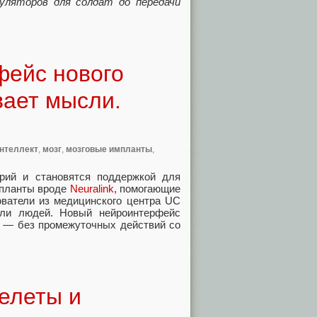
уляторов для солдат до передачи
фейс нового
вает мысли.
нтеллект
,
мозг
,
мозговые импланты
,
рий и становятся поддержкой для
мпланты вроде
Neuralink
, помогающие
ователи из медицинского центра UC
ли людей. Новый нейроинтерфейс
ос — без промежуточных действий со
елеты и