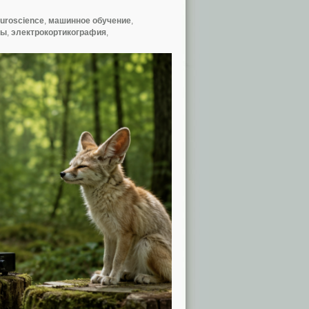
uroscience
,
машинное обучение
,
ты
,
электрокортикография
,