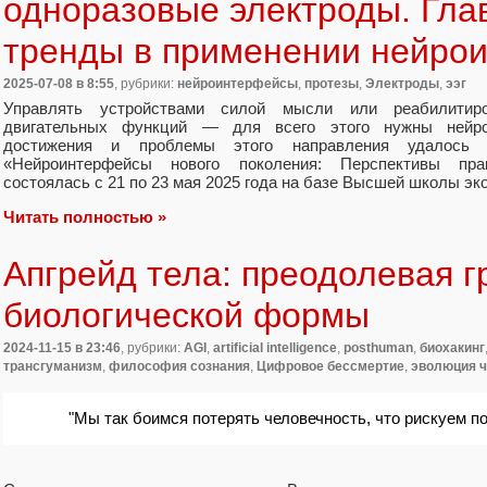
одноразовые электроды. Гла
тренды в применении нейро
2025-07-08
в 8:55
, рубрики:
нейроинтерфейсы
,
протезы
,
Электроды
,
ээг
Управлять устройствами силой мысли или реабилитир
двигательных функций — для всего этого нужны нейро
достижения и проблемы этого направления удалось 
«Нейроинтерфейсы нового поколения: Перспективы прак
состоялась с 21 по 23 мая 2025 года на базе Высшей школы эк
Читать полностью »
Апгрейд тела: преодолевая 
биологической формы
2024-11-15
в 23:46
, рубрики:
AGI
,
artificial intelligence
,
posthuman
,
биохакинг
трансгуманизм
,
философия сознания
,
Цифровое бессмертие
,
эволюция ч
"Мы так боимся потерять человечность, что рискуем п