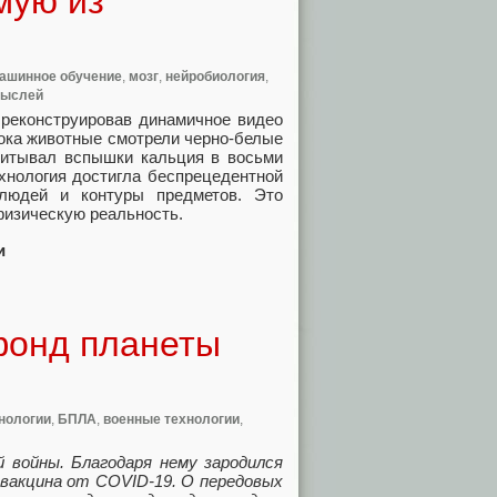
мую из
ашинное обучение
,
мозг
,
нейробиология
,
мыслей
 реконструировав динамичное видео
Пока животные смотрели черно-белые
считывал вспышки кальция в восьми
хнология достигла беспрецедентной
 людей и контуры предметов. Это
 физическую реальность.
и
фонд планеты
нологии
,
БПЛА
,
военные технологии
,
войны. Благодаря нему зародился
 вакцина от COVID-19. О передовых