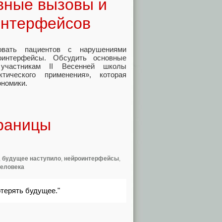
вные вызовы и
интерфейсов
овать пациентов с нарушениями
интерфейсы. Обсудить основные
участникам II Весенней школы
тического применения», которая
ономики.
границы
,
будущее наступило
,
нейроинтерфейсы
,
еловека
отерять будущее."