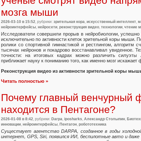
ученые смотрят видео напря
мозга мыши
2026-03-10
в 15:52
, рубрики:
зрительная кора
,
искусственный интеллект
,
м
нейроинтерфейсы
,
нейросети
,
реконструкция видео
,
технологии
,
чтение 
Исследователи совершили прорыв в нейробиологии, успешно
исключительно по активности клеток зрительной коры мыши. 
ролики со спортивной гимнастикой и рестлингом, алгоритм 
тысячах нейронов и покадрово восстанавливал увиденное. Те
точности: на итоговых кадрах можно различить силуэты
приближает науку к пониманию того, как именно мозг искажает
Реконструкция видео из активности зрительной коры мыш
Читать полностью »
Почему главный венчурный 
находится в Пентагоне?
2026-01-08
в 8:42
, рубрики:
Darpa
,
iposharks
,
Александр Столыпин
,
Биотех
инновации
,
нейроинтерфейсы
,
Пентагон
,
робототехника
Существует агентство DARPA, созданное в годы холодной 
интернет, GPS, Siri, появился ИИ, беспилотные авто и даже