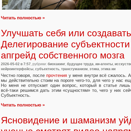
Читать полностью »
Улучшать себя или создавать
Делегирование субъектности
апгрейд собственного мозга
2026-05-02
в 7:57
, рубрики:
биохакинг
,
будущее труда
,
ии-агенты
,
исскуств
нейроинтерфейсы
,
субъектность
,
трансгуманизм
,
этика
,
этика ии
Честно говоря, после
прочтения
у меня внутри всё сжалось. А
мы действительно стоим на пороге чего‑то, для чего у нас ещ
Но меня не отпускает один вопрос, который в статье лишь
всё‑таки решимся дать этим «сущностям» то, чего у них сей
Субъектность.
Читать полностью »
Ясновидение и шаманизм уйд