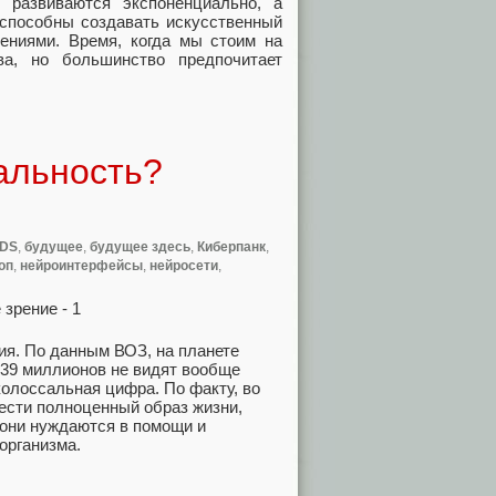
 развиваются экспоненциально, а
 способны создавать искусственный
чениями. Время, когда мы стоим на
ва, но большинство предпочитает
альность?
VDS
,
будущее
,
будущее здесь
,
Киберпанк
,
оп
,
нейроинтерфейсы
,
нейросети
,
я. По данным ВОЗ, на планете
 39 миллионов не видят вообще
 колоссальная цифра. По факту, во
ести полноценный образ жизни,
 они нуждаются в помощи и
организма.