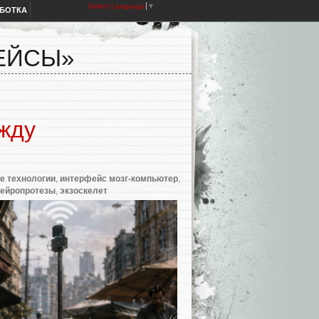
Select Language
▼
АБОТКА
ЕЙСЫ»
жду
е технологии
,
интерфейс мозг-компьютер
,
нейропротезы
,
экзоскелет