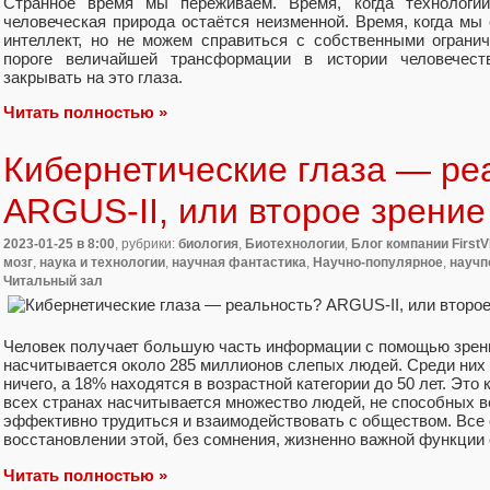
Странное время мы переживаем. Время, когда технологии
человеческая природа остаётся неизменной. Время, когда мы
интеллект, но не можем справиться с собственными ограни
пороге величайшей трансформации в истории человечест
закрывать на это глаза.
Читать полностью »
Кибернетические глаза — ре
ARGUS-II, или второе зрение
2023-01-25
в 8:00
, рубрики:
биология
,
Биотехнологии
,
Блог компании First
мозг
,
наука и технологии
,
научная фантастика
,
Научно-популярное
,
научп
Читальный зал
Человек получает большую часть информации с помощью зрени
насчитывается около 285 миллионов слепых людей. Среди них
ничего, а 18% находятся в возрастной категории до 50 лет. Это
всех странах насчитывается множество людей, не способных в
эффективно трудиться и взаимодействовать с обществом. Все
восстановлении этой, без сомнения, жизненно важной функции 
Читать полностью »