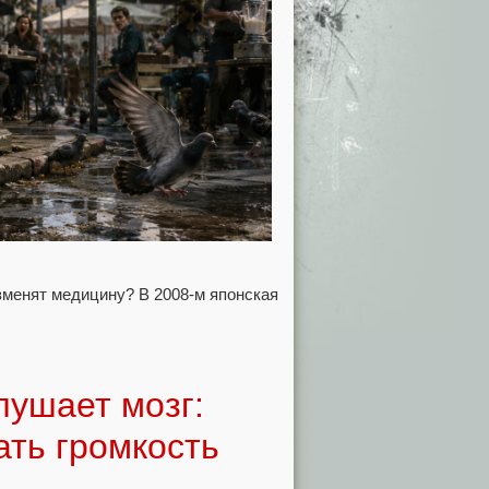
зменят медицину? В 2008‑м японская
лушает мозг:
ать громкость