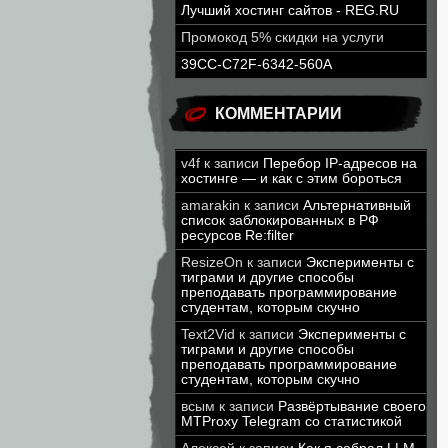
Лучший хостинг сайтов - REG.RU
Промокод 5% скидки на услуги
39CC-C72F-6342-560A
КОММЕНТАРИИ
v4f
к записи
Перебор IP-адресов на
хостинге — и как с этим бороться
amarakin
к записи
Альтернативный
список заблокированных в РФ
ресурсов Re:filter
ResizeOn
к записи
Эксперименты с
тиграми и другие способы
преподавать программирование
студентам, которым скучно
Text2Vid
к записи
Эксперименты с
тиграми и другие способы
преподавать программирование
студентам, которым скучно
всым
к записи
Развёртывание своего
MTProxy Telegram со статистикой