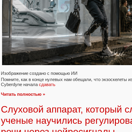
Изображение создано с помощью ИИ
Помните, как в конце нулевых нам обещали, что экзоскелеты и
Cyberdyne начала
сдавать
Читать полностью »
Слуховой аппарат, который с
ученые научились регулиров
речи через нейросигналы