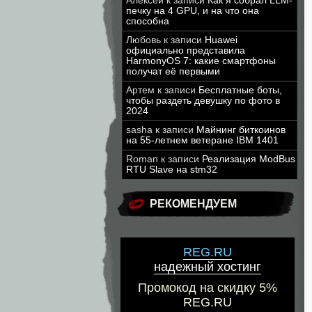
Алексей
к записи
Как я собрал LLM-
печку на 4 GPU, и на что она
способна
Любовь
к записи
Huawei
официально представила
HarmonyOS 7: какие смартфоны
получат её первыми
Артем
к записи
Бесплатные боты,
чтобы раздеть девушку по фото в
2024
sasha
к записи
Майнинг биткоинов
на 55-летнем ветеране IBM 1401
Roman
к записи
Реализация ModBus
RTU Slave на stm32
РЕКОМЕНДУЕМ
REG.RU
надежный хостинг
Промокод на скидку 5%
REG.RU