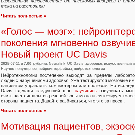
разработках человечества: от насекомых-киборгов и стим
тока на расстоянии.
Читать полностью »
«Голос — мозг»: нейроинтер
поколения мгновенно озвучи
Новый проект UC Davis
2025-07-11
в 7:00
, рубрики:
Neuralink
,
UC Davis
,
здоровье
,
искусственный и
Научно-популярное
,
нейроинтерфейсы
,
нейротехнологии
Нейротехнологии постепенно выходят за пределы лаборато
людей с нарушениями здоровья. Уже тестируются мозговые и
пациентам управлять компьютером или протезом. Но исслед
Davis сделали следующий шаг:
научились
озвучивать мыс
считывает сигналы из речевой зоны мозга и синтезирует гол
стороны пациента. Давайте разбираться, что это за проект.
Читать полностью »
Мотивация пациентов, экзоск