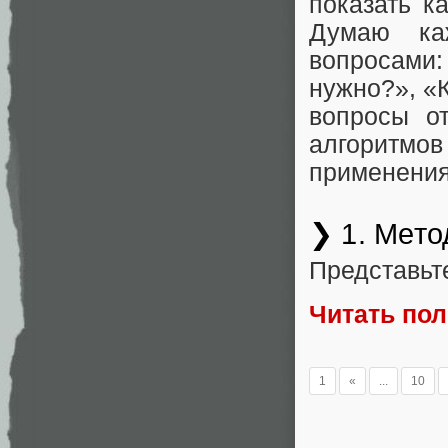
показать к
Думаю ка
вопросами:
нужно?», «К
вопросы о
алгоритмов
применения
❯ 1. Мето
Представьт
Читать по
1
«
...
10