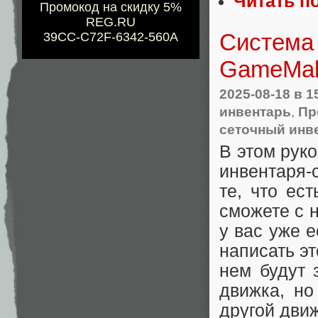
Читать п
Промокод на скидку 5%
REG.RU
Система 
39CC-C72F-6342-560A
GameMa
2025-08-18
в 1
инвентарь
,
Пр
сеточный инв
В этом руко
инвентаря-
те, что ест
сможете с н
у вас уже е
написать эт
нем будут 
движка, но
другой движ