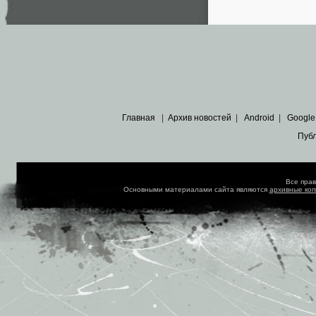
Главная
|
Архив новостей
|
Android
|
Google
Пуб
Все пра
Основными материалами сайта являются
архивные ко