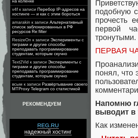
на коленке
Приветству
v4f
к записи
Перебор IP-адресов на
подобную с
хостинге — и как с этим бороться
прочесть е
amarakin
к записи
Альтернативный
список заблокированных в РФ
первой ч
ресурсов Re:filter
тронутыми.
ResizeOn
к записи
Эксперименты с
тиграми и другие способы
ПЕРВАЯ Ч
преподавать программирование
студентам, которым скучно
Text2Vid
к записи
Эксперименты с
Проанализ
тиграми и другие способы
понял, что 
преподавать программирование
студентам, которым скучно
пользовате
всым
к записи
Развёртывание своего
комментарие
MTProxy Telegram со статистикой
Напомню г
РЕКОМЕНДУЕМ
выводит в 
Как измене
REG.RU
надежный хостинг