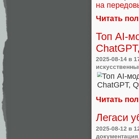
на передов
Читать по
Топ AI-м
ChatGPT
2025-08-14
в 1
искусственны
Читать по
Легаси у
2025-08-12
в 1
документация