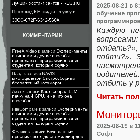
Лучший хостинг сайтов - REG.RU
2025-08-21
в 8
Промокод 5% скидки на услуги
обучение про
программиро
39CC-C72F-6342-560A
Каждую не
КОММЕНТАРИИ
вопросам
отдать?»,
FreeAIVideo
к записи
Эксперименты
пойти?». 
с тиграми и другие способы
преподавать программирование
насмотре
студентам, которым скучно
родителей
Влад
к записи
NAVIS —
многоцелевой быстросборный
отбить у р
беспилотный катамаран
Азат
к записи
Как я собрал LLM-
Читать по
печку на 4 GPU, и на что она
способна
FileCompare
к записи
Эксперименты
Монитори
с тиграми и другие способы
преподавать программирование
студентам, которым скучно
2025-08-19
в 1
Феликс
к записи
База данных
Софт
простых чисел до ста миллиардов