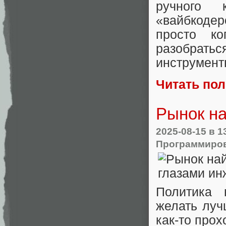
ручного 
«вайбкоде
просто к
разобратьс
инструмент
Читать по
Рынок н
2025-08-15
в 1
Программиро
Политика 
желать луч
как-то прох