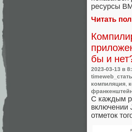
ресурсы ВМ
Читать по
Компили
приложен
бы и нет
2023-03-13
в 8
timeweb_стат
компиляция
,
к
франкенштей
С каждым р
включении J
отметок тог