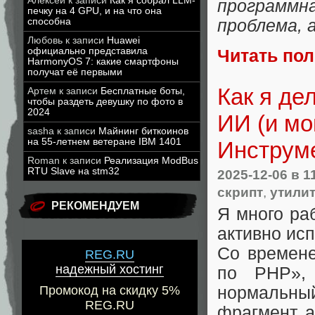
Алексей
к записи
Как я собрал LLM-
программн
печку на 4 GPU, и на что она
способна
проблема, а
Любовь
к записи
Huawei
официально представила
Читать по
HarmonyOS 7: какие смартфоны
получат её первыми
Как я де
Артем
к записи
Бесплатные боты,
чтобы раздеть девушку по фото в
2024
ИИ (и мо
sasha
к записи
Майнинг биткоинов
на 55-летнем ветеране IBM 1401
Инструме
Roman
к записи
Реализация ModBus
RTU Slave на stm32
2025-12-06
в 1
скрипт
,
утили
РЕКОМЕНДУЕМ
Я много ра
активно ис
Со времене
REG.RU
надежный хостинг
по PHP»
нормальны
Промокод на скидку 5%
REG.RU
фрагмент, а