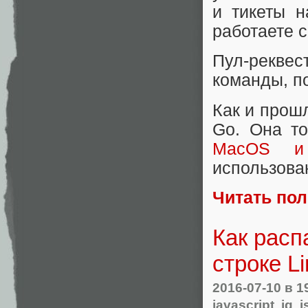
и тикеты н
работаете с 
Пул-рекв
команды, п
Как и прош
Go. Она т
MacOS и
использова
Читать по
Как расп
строке L
2016-07-10
в 1
javascript
,
jq
,
j