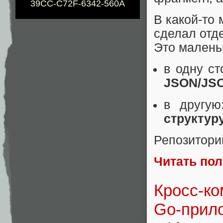
39CC-C72F-6342-560A
В какой-то 
сделал отд
Это малень
в одну с
JSON/JS
в другу
структур
Репозитори
Читать по
Кросс-ко
Go‑прило