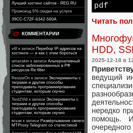
Лучший хостинг сайтов - REG.RU
pdf
Промокод 5% скидки на услуги
39CC-C72F-6342-560A
Читать по
КОММЕНТАРИИ
Многофун
HDD, SS
v4f
к записи
Перебор IP-адресов на
хостинге — и как с этим бороться
2025-12-18
в 1
amarakin
к записи
Альтернативный
список заблокированных в РФ
Приветств
ресурсов Re:filter
ведущий и
ResizeOn
к записи
Эксперименты с
тиграми и другие способы
специали
преподавать программирование
студентам, которым скучно
разнообраз
Text2Vid
к записи
Эксперименты с
деятельно
тиграми и другие способы
преподавать программирование
нередко пр
студентам, которым скучно
помощь. 
всым
к записи
Развёртывание своего
MTProxy Telegram со статистикой
очередного