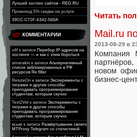
Лучший хостинг сайтов - REG.RU
Промокод 5% скидки на услуги
Читать по
39CC-C72F-6342-560A
Mail.ru 
КОММЕНТАРИИ
2013-08-29
в 2
v4f
к записи
Перебор IP-адресов на
Компания M
хостинге — и как с этим бороться
партнёров,
amarakin
к записи
Альтернативный
список заблокированных в РФ
новом офис
ресурсов Re:filter
бизнес-цент
ResizeOn
к записи
Эксперименты с
тиграми и другие способы
преподавать программирование
студентам, которым скучно
Text2Vid
к записи
Эксперименты с
тиграми и другие способы
преподавать программирование
студентам, которым скучно
всым
к записи
Развёртывание своего
MTProxy Telegram со статистикой