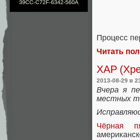
39CC-C72F-6342-560A
Процесс пе
Читать по
XAP (Хре
2013-08-29
в 2
Вчера я п
местных т
Исправляюс
Чёрная пя
aмериканск