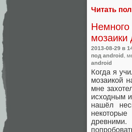
Читать по
Немного 
мозаики 
2013-08-29
в 1
под android
, м
android
Когда я уч
мозаикой н
мне захоте
исходным и
нашёл нес
некоторы
древними
попробоват