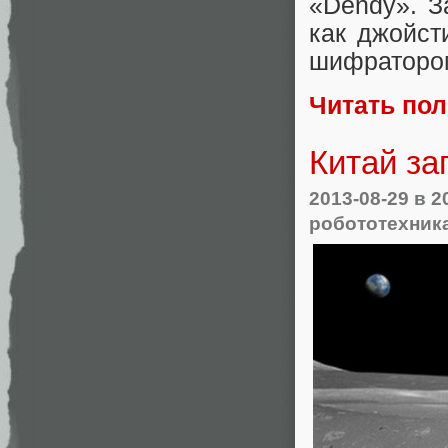
«Dendy». З
как джойст
шифратором
Читать по
Китай за
2013-08-29
в 2
робототехник