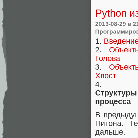
Python и
2013-08-29
в 2
Программиро
1.
Введени
2.
Объект
Голова
3.
Объект
Хвост
4.
Структуры
процесса
В предыдущ
Питона. Т
дальше.