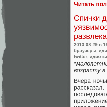
Читать по
Спички д
уязвимос
развлека
2013-08-29
в 1
браузеры
,
ид
twitter
,
идиоты
*малолетн
возрасту в
Вчера ноч
рассказ
последоват
приложение