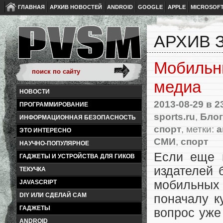
ГЛАВНАЯ
АРХИВ НОВОСТЕЙ
ANDROID
GOOGLE
APPLE
MICROSOF
АРХИВ З
Мобильн
медиа
НОВОСТИ
2013-08-29
в 2
ПРОГРАММИРОВАНИЕ
sports.ru
,
Блог
ИНФОРМАЦИОННАЯ БЕЗОПАСНОСТЬ
спорт
, метки:
a
ЭТО ИНТЕРЕСНО
СМИ
,
спорт
НАУЧНО-ПОПУЛЯРНОЕ
Если еще 
ГАДЖЕТЫ И УСТРОЙСТВА ДЛЯ ГИКОВ
издателей 
ТЕКУЧКА
мобильны
JAVASCRIPT
DIY ИЛИ СДЕЛАЙ САМ
поначалу к
ГАДЖЕТЫ
вопрос уже
ANDROID