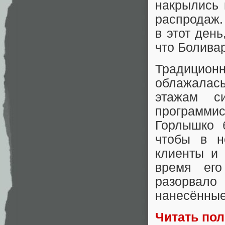
накрылись 
распродаж.
в этот ден
что Боливар
Традицион
облажалас
этажам с
программис
Горлышко 
чтобы в н
клиенты и 
время его
разорвало
нанесённые
Читать по