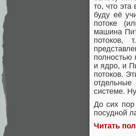
то, что эта
буду её уч
потоке (и
машина Пит
потоков, 
представл
полностью 
и ядро, и 
потоков. Э
отдельные
системе. Н
До сих пор
посудной л
Читать по