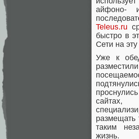
использует
айфоно- 
последоват
Teleus.ru
ср
быстро в э
Сети на эту
Уже к обе
разместил
посещаемос
подтянулис
проснулись
сайтах,
специализи
размещать 
таким нез
жизнь.