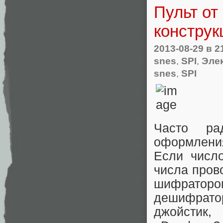
Пульт от
конструк
2013-08-29
в 2
snes
,
SPI
,
Эле
snes
,
SPI
Часто ра
оформления
Если числ
числа пров
шифраторо
дешифратор
джойстик,