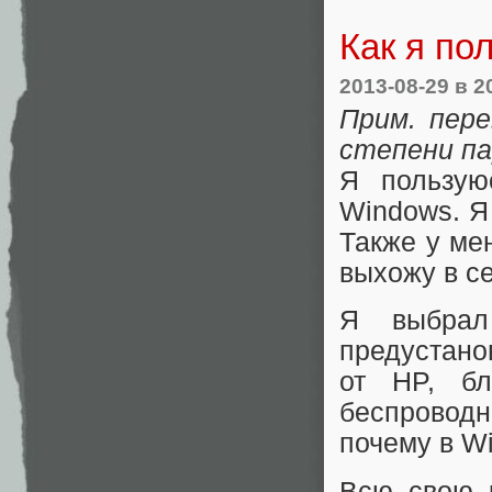
Как я по
2013-08-29
в 2
Прим. пере
степени па
Я пользую
Windows. Я 
Также у мен
выхожу в се
Я выбрал
предустано
от HP, бл
беспроводн
почему в W
Всю свою 