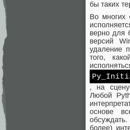
бы таких те
Во многих 
исполняетс
верно для 
версий Wi
удаление п
того, как
исполнятьс
Py_Initi
, на сцену
Любой Pyth
интерпрета
основе вс
обсуждать.
более) инт