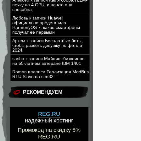
Алексей
к записи
Как я собрал LLM-
печку на 4 GPU, и на что она
способна
Любовь
к записи
Huawei
официально представила
HarmonyOS 7: какие смартфоны
получат её первыми
Артем
к записи
Бесплатные боты,
чтобы раздеть девушку по фото в
2024
sasha
к записи
Майнинг биткоинов
на 55-летнем ветеране IBM 1401
Roman
к записи
Реализация ModBus
RTU Slave на stm32
РЕКОМЕНДУЕМ
REG.RU
надежный хостинг
Промокод на скидку 5%
REG.RU