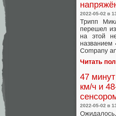
напряжё
2022-05-02
в 1
Трипп Микл
перешел из 
на этой н
названием «
Company and
Читать по
47 минут
км/ч и 4
сенсором
2022-05-02
в 1
Ожидалось,