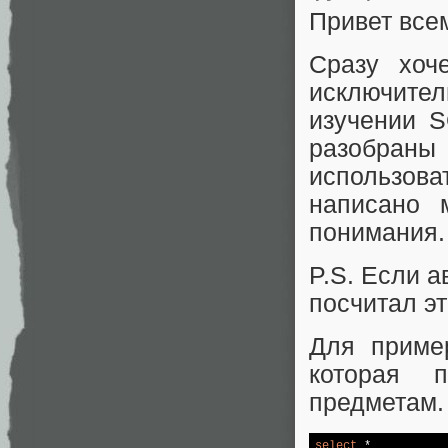
Привет все
Сразу хоч
исключите
изучении S
разобраны
использова
написано 
понимания
P.S. Если а
посчитал эт
Для приме
которая 
предметам.
select