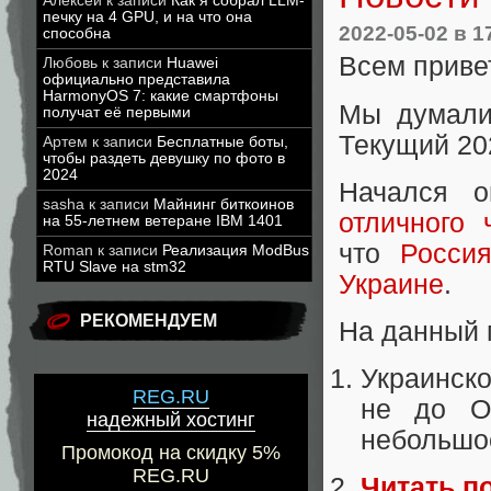
Алексей
к записи
Как я собрал LLM-
печку на 4 GPU, и на что она
2022-05-02
в 1
способна
Всем приве
Любовь
к записи
Huawei
официально представила
HarmonyOS 7: какие смартфоны
Мы думали
получат её первыми
Текущий 20
Артем
к записи
Бесплатные боты,
чтобы раздеть девушку по фото в
2024
Начался
sasha
к записи
Майнинг биткоинов
отличного 
на 55-летнем ветеране IBM 1401
что
Росси
Roman
к записи
Реализация ModBus
RTU Slave на stm32
Украине
.
РЕКОМЕНДУЕМ
На данный 
Украинск
REG.RU
не до Op
надежный хостинг
небольшое
Промокод на скидку 5%
REG.RU
Читать п