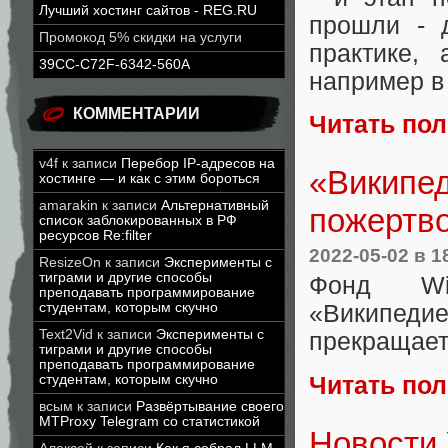
Лучший хостинг сайтов - REG.RU
прошли - 
Промокод 5% скидки на услуги
практике,
39CC-C72F-6342-560A
например в
КОММЕНТАРИИ
Читать по
v4f
к записи
Перебор IP-адресов на
«Википед
хостинге — и как с этим бороться
amarakin
к записи
Альтернативный
пожертво
список заблокированных в РФ
ресурсов Re:filter
2022-05-02
в 1
ResizeOn
к записи
Эксперименты с
тиграми и другие способы
Фонд Wik
преподавать программирование
студентам, которым скучно
«Википеди
Text2Vid
к записи
Эксперименты с
прекращает
тиграми и другие способы
преподавать программирование
Читать по
студентам, которым скучно
всым
к записи
Развёртывание своего
MTProxy Telegram со статистикой
Новости 