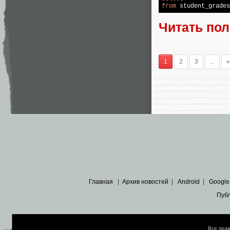
from
 student_grades
Читать по
1
2
3
...
»
Главная
|
Архив новостей
|
Android
|
Google
Пуб
Все пра