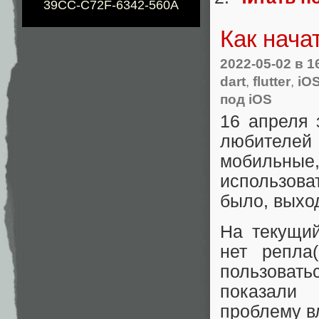
39CC-C72F-6342-560A
Как нача
2022-05-02
в 1
dart
,
flutter
,
iO
под iOS
16 апреля з
любителей
мобильные,
использова
было, выход
На текущи
нет репла(
пользоват
показали
проблему в