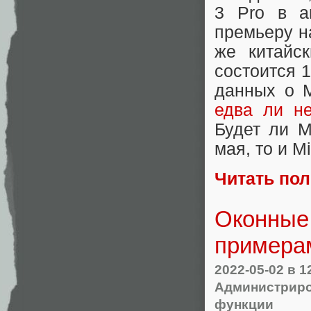
3 Pro в а
премьеру н
же китайс
состоится 1
данных о M
едва ли не
Будет ли M
мая, то и Mi
Читать по
Оконные
примера
2022-05-02
в 1
Администриро
функции