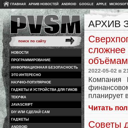
ГЛАВНАЯ
АРХИВ НОВОСТЕЙ
ANDROID
GOOGLE
APPLE
MICROSOF
АРХИВ З
Сверхпоп
сложнее 
НОВОСТИ
объёмам
ПРОГРАММИРОВАНИЕ
ИНФОРМАЦИОННАЯ БЕЗОПАСНОСТЬ
2022-05-02
в 2
ЭТО ИНТЕРЕСНО
Компания 
НАУЧНО-ПОПУЛЯРНОЕ
финансовом
ГАДЖЕТЫ И УСТРОЙСТВА ДЛЯ ГИКОВ
планирует 
ТЕКУЧКА
JAVASCRIPT
Читать по
DIY ИЛИ СДЕЛАЙ САМ
ГАДЖЕТЫ
Советы д
ANDROID