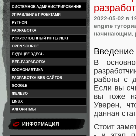
разработ
СИСТЕМНОЕ АДМИНИСТРИРОВАНИЕ
УПРАВЛЕНИЕ ПРОЕКТАМИ
2022-05-02
в 1
PYTHON
engine тутор
РАЗРАБОТКА
начинающим
,
ИСКУССТВЕННЫЙ ИНТЕЛЛЕКТ
OPEN SOURCE
Введение
БУДУЩЕЕ ЗДЕСЬ
В основно
ВЕБ-РАЗРАБОТКА
разработч
КОСМОНАВТИКА
работы с д
РАЗРАБОТКА ВЕБ-САЙТОВ
GOOGLE
Если вы сч
ЖЕЛЕЗО
вы тоже н
LINUX
Уверен, чт
АЛГОРИТМЫ
данная стат
ИНФОРМАЦИЯ
Стоит заме
- и этап 