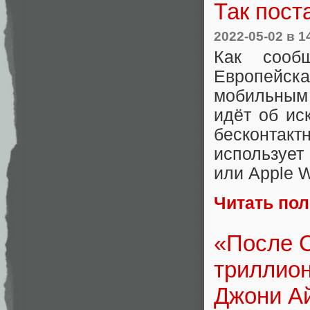
Так пост
2022-05-02
в 1
Как сообщ
Европейск
мобильным
идёт об ис
бесконта
использует
или Apple W
Читать по
«После С
триллион
Джони Ай