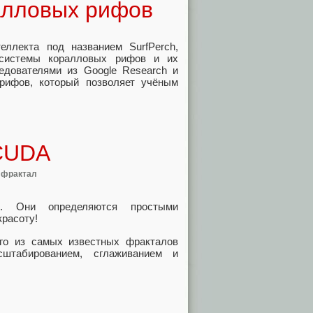
алловых рифов
еллекта под названием SurfPerch,
осистемы коралловых рифов и их
ледователями из Google Research и
рифов, который позволяет учёным
 CUDA
,
фрактал
. Они определяются простыми
расоту!
го из самых известных фракталов
штабированием, сглаживанием и