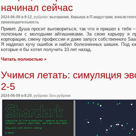
начинал сейчас
2024-06-09
в 9:12
, рубрики:
выгорание
,
Карьера в IT-индустрии
,
консистент
производительность
Привет. Душа просит выговориться, так что я пришел к тебе 
полезным с молодыми айтишниками. За свою карьеру я пр
корпорации, смену профессии и даже запуск собственного SaaS'
Я наделал кучу ошибок и набил болезненных шишек. Под ка
которые я бы хотел получить 10 лет назад.
Читать полностью »
Учимся летать: симуляция эв
2-5
2024-06-09
в 8:25
, рубрики: Без рубрики