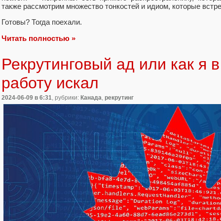
также рассмотрим множество тонкостей и идиом, которые встре
Готовы? Тогда поехали.
Читать полностью »
Рекрутинговый ад или как я в
работу искал
2024-06-09
в 6:31
, рубрики:
Канада
,
рекрутинг