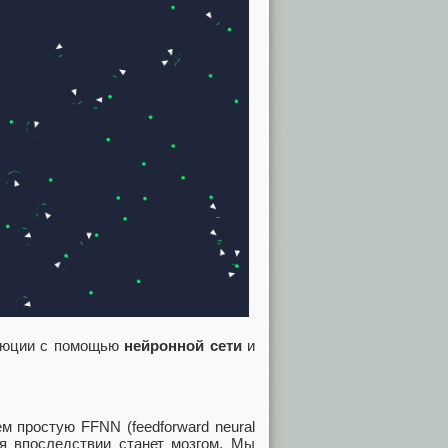
олюции с помощью
нейронной сети
и
м простую FFNN (feedforward neural
ая впоследствии станет мозгом. Мы