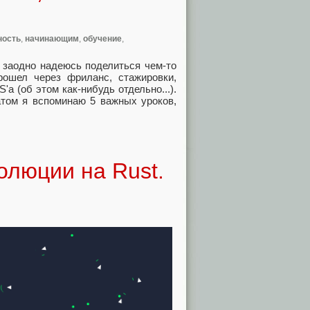
ность
,
начинающим
,
обучение
,
– заодно надеюсь поделиться чем-то
ошел через фриланс, стажировки,
а (об этом как-нибудь отдельно...).
том я вспоминаю 5 важных уроков,
олюции на Rust.