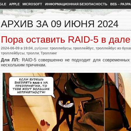
GLE
APPLE
MICROSOFT
ИНФОРМАЦИОННАЯ БЕЗОПАСНОСТЬ
ВЕБ – РАЗР
АРХИВ ЗА 09 ИЮНЯ 2024
Пора оставить RAID-5 в дал
2024-06-09
в 19:04
, рубрики:
троллебусы
,
троллейбус
,
троллейбус из буха
троллейбусы
,
тролли
,
Троллинг
Для ЛЛ:
RAID-5 совершенно не подходит для современных 
нескольким причинам.