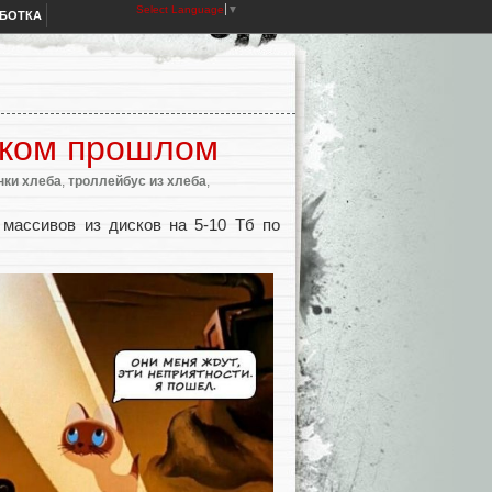
Select Language
▼
АБОТКА
еком прошлом
нки хлеба
,
троллейбус из хлеба
,
массивов из дисков на 5-10 Тб по