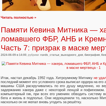
Читать полностью »
Памяти Кевина Митника — ха
ломавшего ФБР, АНБ и Кремн
Часть 7: призрак в маске ме
2024-06-09
в 14:00
, рубрики:
ruvds_статьи_выходного_дня
,
биография
,
Ке
Итак, настал декабрь 1992 года. Хитроумному Митнику
не уда
последний момент его условного срока выписал ордера на его 
машины США раскручивались по его душу медленно, но ве
задержанию хакера даже с некоторой ленцой и пофигизмом. 
компьютерный гик, при всех его умениях обводить систему в
бега и жизнь в подполье. Они недооценили то, насколько Ми
насколько он не желал вновь угодить за решётку.