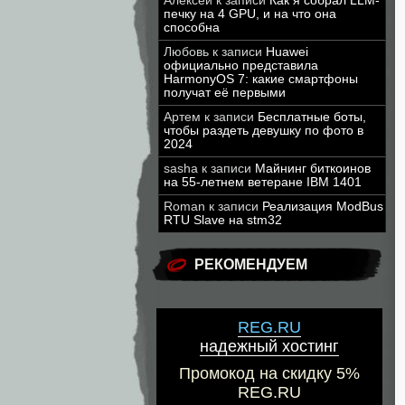
Алексей
к записи
Как я собрал LLM-
печку на 4 GPU, и на что она
способна
Любовь
к записи
Huawei
официально представила
HarmonyOS 7: какие смартфоны
получат её первыми
Артем
к записи
Бесплатные боты,
чтобы раздеть девушку по фото в
2024
sasha
к записи
Майнинг биткоинов
на 55-летнем ветеране IBM 1401
Roman
к записи
Реализация ModBus
RTU Slave на stm32
РЕКОМЕНДУЕМ
REG.RU
надежный хостинг
Промокод на скидку 5%
REG.RU