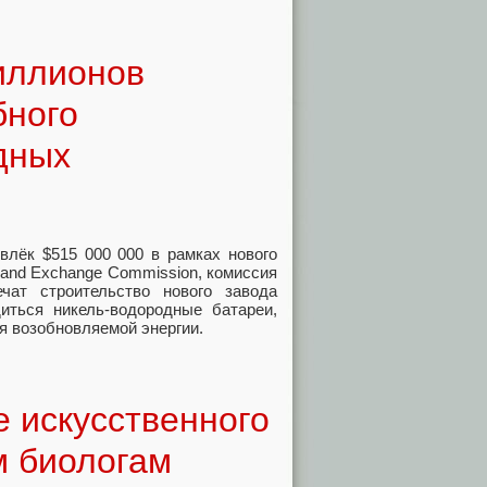
иллионов
бного
дных
ивлёк $515 000 000 в рамках нового
s and Exchange Commission, комиссия
ат строительство нового завода
диться никель-водородные батареи,
я возобновляемой энергии.
е искусственного
м биологам