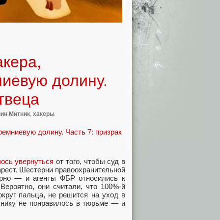
кера,
иевую долину.
ртвеца
вин Митник
,
хакеры
лось увернуться
от того, чтобы суд в
арест. Шестерни правоохранительной
рно — и агенты ФБР относились к
Вероятно, они считали, что 100%-й
округ пальца, не решится на уход в
тнику не понравилось в тюрьме — и