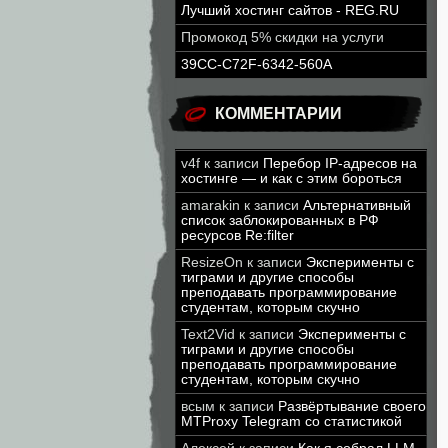
Лучший хостинг сайтов - REG.RU
Промокод 5% скидки на услуги
39CC-C72F-6342-560A
КОММЕНТАРИИ
v4f
к записи
Перебор IP-адресов на
хостинге — и как с этим бороться
amarakin
к записи
Альтернативный
список заблокированных в РФ
ресурсов Re:filter
ResizeOn
к записи
Эксперименты с
тиграми и другие способы
преподавать программирование
студентам, которым скучно
Text2Vid
к записи
Эксперименты с
тиграми и другие способы
преподавать программирование
студентам, которым скучно
всым
к записи
Развёртывание своего
MTProxy Telegram со статистикой