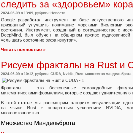
следить за «здоровьем» кор
2024-06-09
в 13:09
, рубрики:
Новости
Google разработал инструмент на базе искусственного инт
призванный улучшить понимание морскими биологами эк
состояния. Инструмент, созданный в сотрудничестве с исс
DeepMind, был обучен на обширном архиве аудиозаписей 
«слышать состояние рифа изнутри».
Читать полностью »
Рисуем фракталы на Rust и
2024-06-09
в 10:12
, рубрики:
CUDA
,
Nvidia
,
Rust
,
множество мандельброта
Фракталы — это бесконечные самоподобные фигуры
математическими формулами, которые создают удивительную к
В этой статье мы рассмотрим алгоритм визуализации одно
на языке Rust с аппаратным ускорением NVIDIA, мас
многопоточностью.
Множество Мандельброта