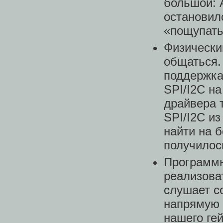
большой: A
остановил
«пощупать
Физически
общаться. 
поддержка
SPI/I2C на
драйвера т
SPI/I2C из
найти на 
получилос
Программн
реализоват
слушает с
напрямую 
нашего ге