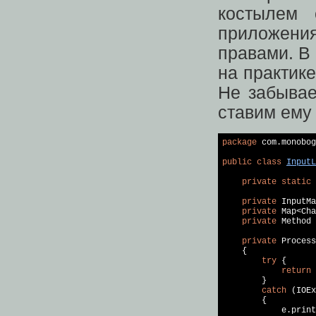
костылем 
приложени
правами. В 
на практике
Не забывае
ставим ему 
package
 com.monobog
public
class
InputL
private
static
private
 InputMa
private
 Map<Cha
private
 Method 
private
 Process
{

try
 {

return
 
        }

catch
 (IOEx
        {

            e.print