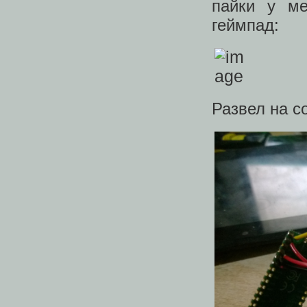
пайки у м
геймпад:
Развел на с