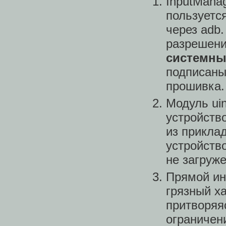
InputManag
пользуетс
через adb.
разрешени
системн
подписаны
прошивка.
Модуль ui
устройство
из прикла
устройство
не загруже
Прямой ин
грязный ха
притворяя
ограничени