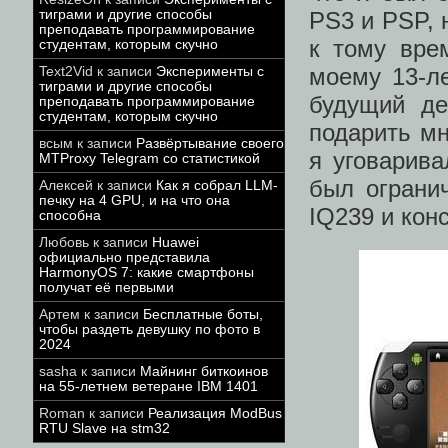
PS3 и PSP, 
тиграми и другие способы
преподавать программирование
к тому вре
студентам, которым скучно
моему 13-ле
Text2Vid
к записи
Эксперименты с
тиграми и другие способы
будущий де
преподавать программирование
студентам, которым скучно
подарить мн
всым
к записи
Развёртывание своего
я уговарив
MTProxy Telegram со статистикой
был огранич
Алексей
к записи
Как я собрал LLM-
печку на 4 GPU, и на что она
IQ239 и кон
способна
Любовь
к записи
Huawei
официально представила
HarmonyOS 7: какие смартфоны
получат её первыми
Артем
к записи
Бесплатные боты,
чтобы раздеть девушку по фото в
2024
sasha
к записи
Майнинг биткоинов
на 55-летнем ветеране IBM 1401
Roman
к записи
Реализация ModBus
RTU Slave на stm32