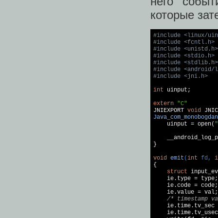
него событ
которые зат
#
include
<linux/uin
#
include
<fcntl.h>
#
include
<unistd.h>
#
include
<stdio.h>
#
include
<stdlib.h>
#
include
<android/l
#
include
<jni.h>
int
 uinput;

extern
"C"
JNIEXPORT 
void
Java_com_monobogdan
    uinput = open(
"
    __android_log_p
}

void
emit
(
int
 fd, 
i
{

struct
 input_ev
    ie.type = type;

    ie.code = code;

    ie.value = val;

/* timestamp va
    ie.time.tv_sec 
    ie.time.tv_usec