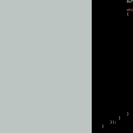
                Buf
whi
                {

                   
                   
                   
                   
                   
                   
                   
                   
                   
                   
                   
                   
                   

                }

            }

        });

    }
