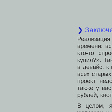
❯
Заключ
Реализация 
времени: вс
кто-то спр
купил?». Та
в девайс, к
всех старых
проект нед
также у ва
рублей, кно
В целом, 