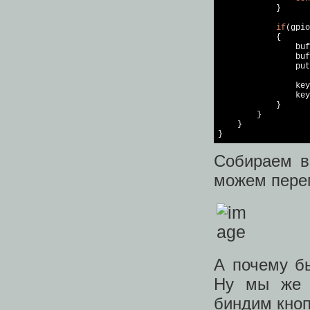
            }

if
(gpio
            {

                buf
                buf
put
                key
                key
            }

        }

    }

Собираем в
можем пере
А почему бы
Ну мы же 
биндим кноп