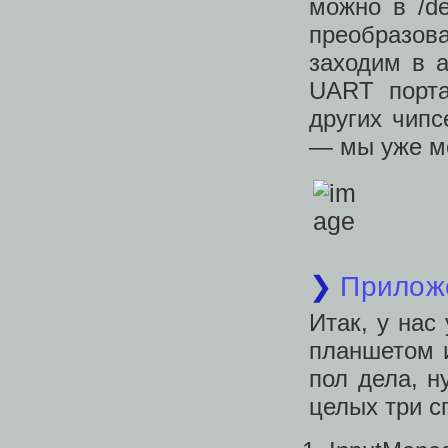
можно в /d
преобразова
заходим в a
UART порта
других чипс
— мы уже м
❯
Прилож
Итак, у нас
планшетом и
пол дела, н
целых три с