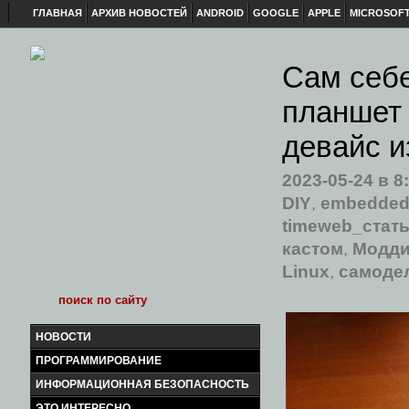
ГЛАВНАЯ
АРХИВ НОВОСТЕЙ
ANDROID
GOOGLE
APPLE
MICROSOF
Сам себе
планшет 
девайс и
2023-05-24
в 8
DIY
,
embedde
timeweb_стат
кастом
,
Модди
Linux
,
самоде
НОВОСТИ
ПРОГРАММИРОВАНИЕ
ИНФОРМАЦИОННАЯ БЕЗОПАСНОСТЬ
ЭТО ИНТЕРЕСНО