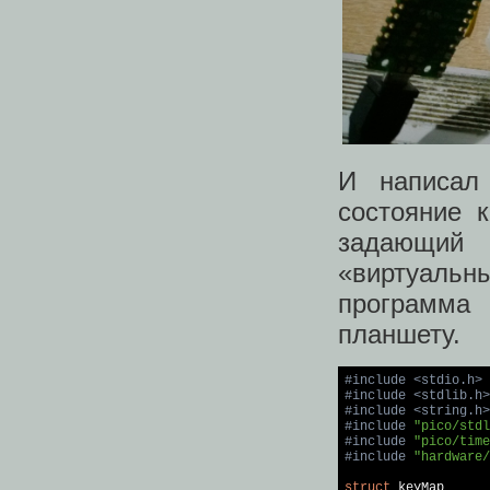
И написал 
состояние 
задающий 
«виртуальны
программа 
планшету.
#
include
<stdio.h>
#
include
<stdlib.h>
#
include
<string.h>
#
include
"pico/stdl
#
include
"pico/time
#
include
"hardware/
struct
 keyMap
