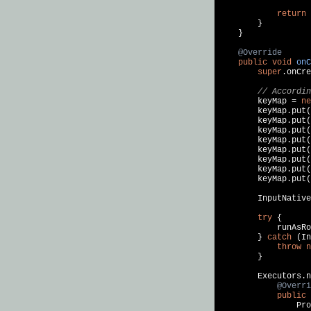
return
        }

    }

@Override
public
void
onC
super
.onCre
// Accordin
        keyMap = 
ne
        keyMap.put(
        keyMap.put(
        keyMap.put(
        keyMap.put(
        keyMap.put(
        keyMap.put(
        keyMap.put(
        keyMap.put(
        InputNative
try
 {

            runAsRo
        } 
catch
 (In
throw
n
        }

        Executors.n
@Overri
public
                Pro