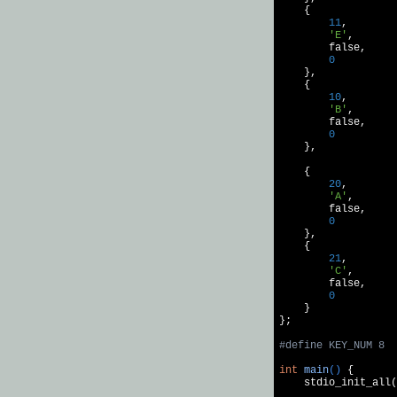
    {

11
,

'E'
,

false
,

0
    },

    {

10
,

'B'
,

false
,

0
    },

    {

20
,

'A'
,

false
,

0
    },

    {

21
,

'C'
,

false
,

0
    }

};

#
define
 KEY_NUM 8
int
main
()
{

    stdio_init_all(