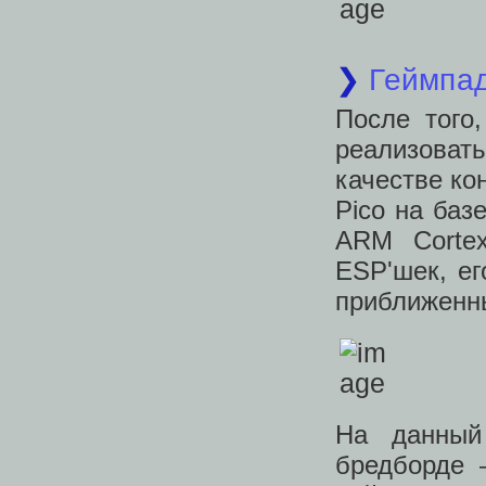
❯
Геймпа
После того
реализоват
качестве ко
Pico на ба
ARM Cortex
ESP'шек, ег
приближенны
На данный
бредборде 