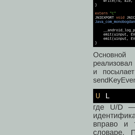
    write(fd, &ie, 
}

extern
"C"
JNIEXPORT 
void
Java_com_monobogdan
                   
    __android_log_p
    emit(uinput, EV
    emit(uinput, EV
}
Основной 
реализовал 
и посылает
sendKeyEven
U
L
где U/D —
идентифик
вправо и 
словаре. 