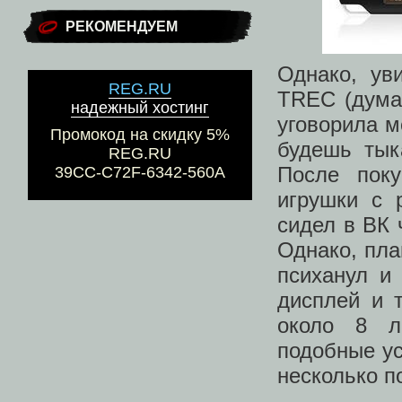
РЕКОМЕНДУЕМ
Однако, ув
REG.RU
TREC (дума
надежный хостинг
уговорила м
Промокод на скидку 5%
будешь тык
REG.RU
После поку
39CC-C72F-6342-560A
игрушки с 
сидел в ВК 
Однако, пла
психанул и
дисплей и 
около 8 л
подобные ус
несколько п