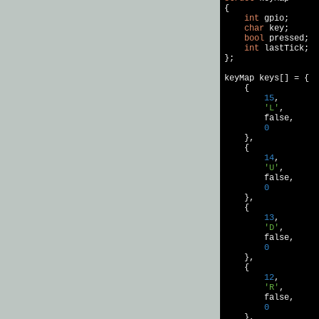
{

int
 gpio;

char
 key;

bool
 pressed;

int
 lastTick;

};

keyMap keys[] = {

    {

15
,

'L'
,

false
,

0
    },

    {

14
,

'U'
,

false
,

0
    },

    {

13
,

'D'
,

false
,

0
    },

    {

12
,

'R'
,

false
,

0
    },
