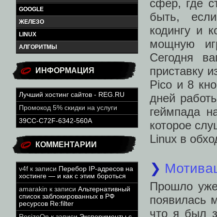
сфер, где с
GOOGLE
быть, есл
ЖЕЛЕЗО
кодингу и 
LINUX
мощную иг
АЛГОРИТМЫ
Сегодня ва
приставку и
ИНФОРМАЦИЯ
Pico и 8 кн
Лучший хостинг сайтов - REG.RU
дней работы
Промокод 5% скидки на услуги
геймпада на
39CC-C72F-6342-560A
которое слу
Linux в обхо
КОММЕНТАРИИ
❯
Мотива
v4f
к записи
Перебор IP-адресов на
хостинге — и как с этим бороться
Прошло уже 
amarakin
к записи
Альтернативный
список заблокированных в РФ
появилась м
ресурсов Re:filter
что я был 
ResizeOn
к записи
Эксперименты с