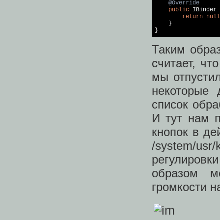
@Override
public
 IBinder 
return
null
    }

Таким обра
считает, чт
мы отпустил
некоторые 
список обра
И тут нам 
кнопок в де
/system/usr
регулировки
образом м
громкости на