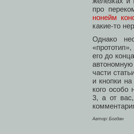
железках и 
про перек
нонейм кон
какие-то не
Однако не
«прототип»,
его до конц
автономную 
части стать
и кнопки на
кого особо 
3, а от вас
комментария
Автор: Богдан