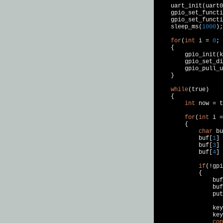
    uart_init(uart0
    gpio_set_functi
    gpio_set_functi
    sleep_ms(
1000
);
for
(
int
 i = 
0
; 
    {

        gpio_init(k
        gpio_set_di
        gpio_pull_u
    }

while
(
true
)

    {

int
 now = t
for
(
int
 i =
        {

char
 bu
            buf[
1
] 
            buf[
3
] 
            buf[
4
] 
if
(!gpi
            {

                buf
                buf
put
                key
                key
con