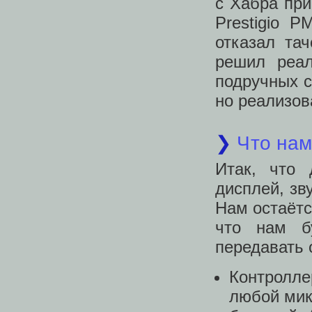
с Хабра пр
Prestigio 
отказал та
решил реал
подручных с
но реализов
❯
Что нам
Итак, что 
дисплей, зв
Нам остаётс
что нам б
передавать 
Контролле
любой мик