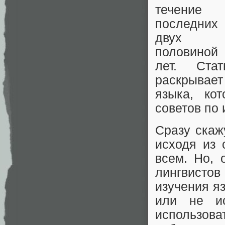
течение
последних
двух 
половиной
лет. Стат
раскрывае
языка, ко
советов по 
Сразу скаж
исходя из 
всем. Но, 
лингвист
изучения я
или не ис
использова