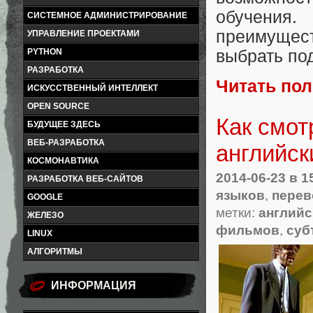
обучения
СИСТЕМНОЕ АДМИНИСТРИРОВАНИЕ
преимущес
УПРАВЛЕНИЕ ПРОЕКТАМИ
выбрать по
PYTHON
РАЗРАБОТКА
Читать по
ИСКУССТВЕННЫЙ ИНТЕЛЛЕКТ
OPEN SOURCE
Как смот
БУДУЩЕЕ ЗДЕСЬ
ВЕБ-РАЗРАБОТКА
английск
КОСМОНАВТИКА
2014-06-23
в 1
РАЗРАБОТКА ВЕБ-САЙТОВ
языков
,
перев
GOOGLE
метки:
английс
ЖЕЛЕЗО
фильмов
,
суб
LINUX
АЛГОРИТМЫ
ИНФОРМАЦИЯ