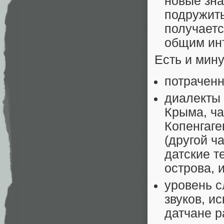
новые зн
подружить
получает
общим ин
Есть и мин
потраченн
диалекты 
Крыма, ча
Копенгаге
(другой ч
датские т
острова, 
уровень с
звуков, и
датчане р