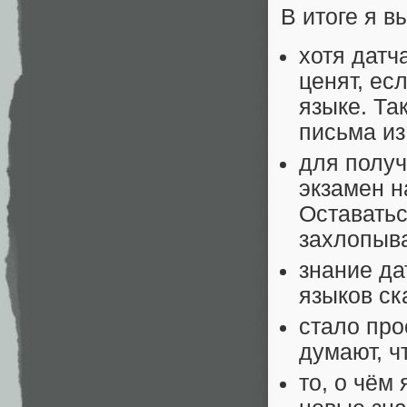
В итоге я в
хотя датч
ценят, ес
языке. Та
письма из 
для получ
экзамен н
Оставатьс
захлопыва
знание да
языков ск
стало про
думают, ч
то, о чём