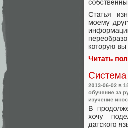
собственны
Статья из
моему друг
информации
переобраз
которую вы
Читать по
Система 
2013-06-02
в 1
обучение за 
изучение ино
В продолже
хочу поде
датского яз