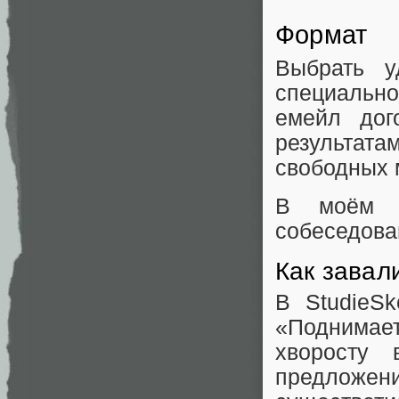
Формат
Выбрать 
специальн
емейл дог
результат
свободных 
В моём с
собеседова
Как завал
В StudieS
«Поднима
хворосту 
предложен