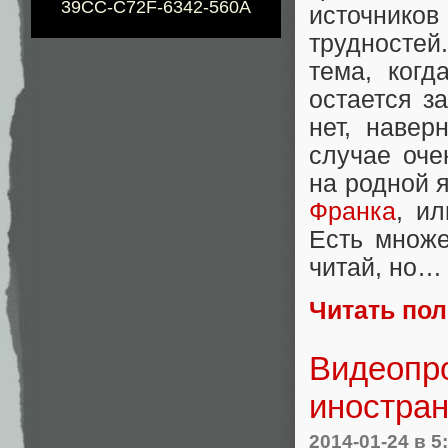
39CC-C72F-6342-560A
источнико
трудностей.
тема, ког
остается з
нет, навер
случае оче
на родной я
Франка
, и
Есть множе
читай, но…
Читать по
Видеопр
иностра
2014-01-24
в 5