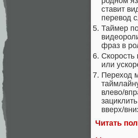
родном яз
ставит ви
перевод с
Таймер по
видеороли
фраз в ро
Скорость 
или ускор
Переход м
таймлайну
влево/впр
зациклить
вверх/вни
Читать по