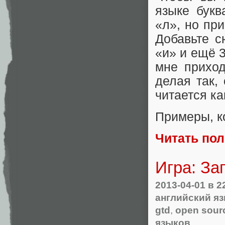
языке букв
«л», но при
Добавьте с
«и» и ещё 3
мне приход
делая так,
читается ка
Примеры, к
Читать по
Игра: За
2013-04-01
в 2
английский я
gtd
,
open sour
языков