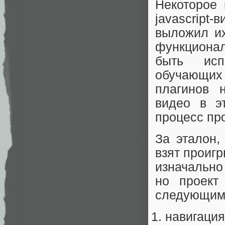
Некоторое 
javascript
выложил их
функционал
быть исп
обучающих 
плагинов 
видео в э
процесс пр
За эталон,
взят проиг
изначально
но проект
следующим
навигация