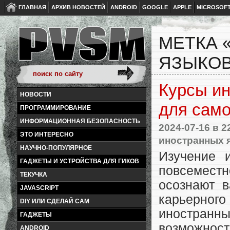
ГЛАВНАЯ
АРХИВ НОВОСТЕЙ
ANDROID
GOOGLE
APPLE
MICROSOF
МЕТКА 
ЯЗЫКО
Курсы ин
НОВОСТИ
для сам
ПРОГРАММИРОВАНИЕ
ИНФОРМАЦИОННАЯ БЕЗОПАСНОСТЬ
2024-07-16
в 2
ЭТО ИНТЕРЕСНО
иностранных 
НАУЧНО-ПОПУЛЯРНОЕ
Изучение 
ГАДЖЕТЫ И УСТРОЙСТВА ДЛЯ ГИКОВ
повсемест
ТЕКУЧКА
осознают 
JAVASCRIPT
карьерного
DIY ИЛИ СДЕЛАЙ САМ
иностран
ГАДЖЕТЫ
возможнос
ANDROID