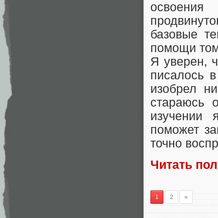
освоения
продвинут
базовые т
помощи том
Я уверен, ч
писалось в
изобрел ни
стараюсь 
изучении 
поможет за
точно восп
Читать по
1
2
»