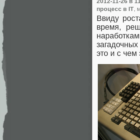
2012-11-26
в 1
процесс в IT
, 
Ввиду рост
время, ре
наработка
загадочных
это и с чем 