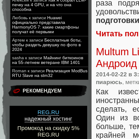
Алексей
к записи
Как я собрал LLM-
раза подр
печку на 4 GPU, и на что она
способна
удовольст
Любовь
к записи
Huawei
подготовк
официально представила
HarmonyOS 7: какие смартфоны
получат её первыми
Читать по
Артем
к записи
Бесплатные боты,
чтобы раздеть девушку по фото в
Multum L
2024
sasha
к записи
Майнинг биткоинов
Андроид 
на 55-летнем ветеране IBM 1401
Roman
к записи
Реализация ModBus
2014-02-22
в 3
RTU Slave на stm32
пиарюсь
, метк
Как изве
РЕКОМЕНДУЕМ
иностранны
сделать, 
REG.RU
Один из в
надежный хостинг
больше, те
Промокод на скидку 5%
крайней м
REG.RU