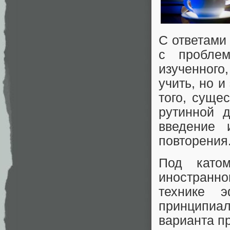
С ответами 
с проблем
изученного
учить, но 
того, суще
рутинной 
введение 
повторения
Под като
иностранно
технике 
принципиа
варианта п