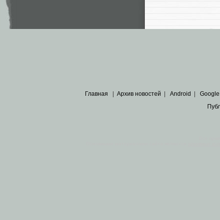
Главная
|
Архив новостей
|
Android
|
Google
Пуб
Все пра
Основными материалами сайта являются
архивные ко