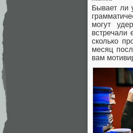
Бывает ли 
грамматиче
могут уде
встречали 
сколько пр
месяц посл
вам мотиви