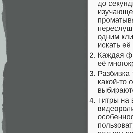
до секунд
изучающем
проматыва
переслуша
одним кли
искать её
Каждая фр
её многок
Разбивка 
какой-то 
выбираютс
Титры на 
видеороли
особеннос
пользоват