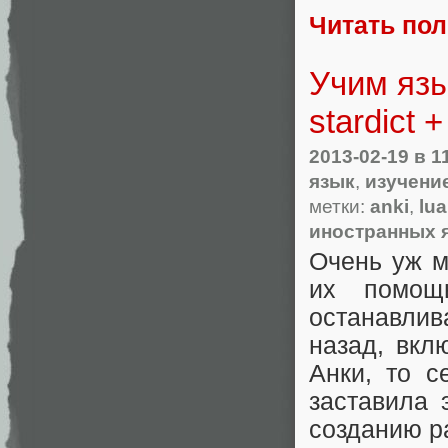
Читать по
Учим язы
stardict 
2013-02-19
в 1
язык
,
изучени
метки:
anki
,
lua
иностранных 
Очень уж м
их помощ
останавлив
назад, вкл
Анки, то с
заставила 
созданию р