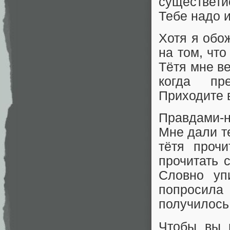
существети
Тебе надо и
Хотя я обо
на том, что
Тётя мне в
когда пр
Приходите в
Правдами-н
Мне дали т
тётя проч
прочитать 
Словно уп
попросила 
получилось
Чтобы вы 