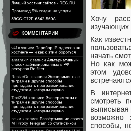
Лучший хостинг сайтов - REG.RU
Промокод 5% скидки на услуги
Хочу рас
39CC-C72F-6342-560A
изучающих 
КОММЕНТАРИИ
Как извест
пользоватьс
v4f
к записи
Перебор IP-адресов на
хостинге — и как с этим бороться
начать смо
amarakin
к записи
Альтернативный
Но как мо
список заблокированных в РФ
ресурсов Re:filter
этом удов
ResizeOn
к записи
Эксперименты с
встречаютс
тиграми и другие способы
преподавать программирование
студентам, которым скучно
В интерне
Text2Vid
к записи
Эксперименты с
смотреть п
тиграми и другие способы
преподавать программирование
выписывая 
студентам, которым скучно
возможно 
всым
к записи
Развёртывание своего
MTProxy Telegram со статистикой
способы, н