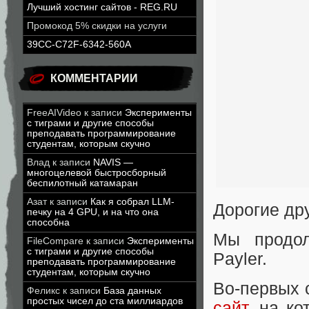
Лучший хостинг сайтов - REG.RU
Промокод 5% скидки на услуги
39CC-C72F-6342-560A
КОММЕНТАРИИ
FreeAIVideo
к записи
Эксперименты
с тиграми и другие способы
преподавать программирование
студентам, которым скучно
Влад
к записи
NAVIS —
многоцелевой быстросборный
беспилотный катамаран
Азат
к записи
Как я собрал LLM-
Дорогие др
печку на 4 GPU, и на что она
способна
Мы продол
FileCompare
к записи
Эксперименты
с тиграми и другие способы
Payler.
преподавать программирование
студентам, которым скучно
Во-первых 
Феликс
к записи
База данных
простых чисел до ста миллиардов
сайт
, на к