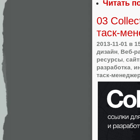
Читать п
03 Colle
таск-ме
2013-11-01
в 1
дизайн
,
Веб-р
ресурсы
,
сай
разработка
,
и
таск-менедже