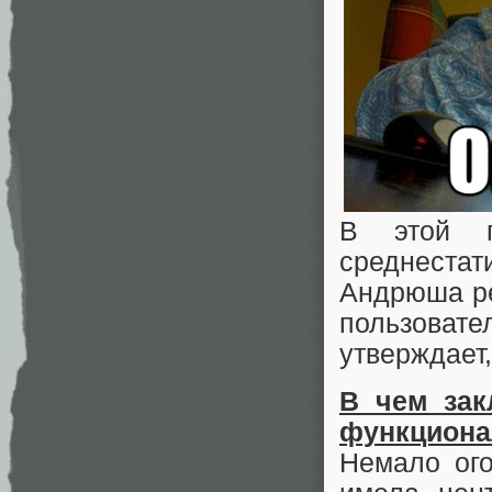
В этой п
среднеста
Андрюша ре
пользоват
утверждает,
В чем зак
функциона
Немало ого