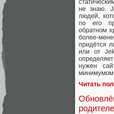
статически
не знаю. J
людей, кот
по его пр
обратном х
более-мене
придётся ли
или от Je
определяет
нужен сай
минимумом 
Читать по
Обновлё
родителе