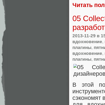
Читать по
05 Colle
разработ
2013-11-29
в 1
вдохновение
,
плагины
,
пятн
вдохновение
,
плагины
,
пятн
В этой по
инструмен
сэкономят 
для вдохн