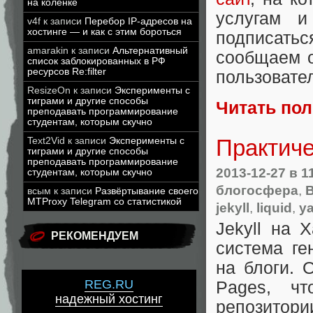
на коленке
услугам и
v4f
к записи
Перебор IP-адресов на
хостинге — и как с этим бороться
подписатьс
amarakin
к записи
Альтернативный
сообщаем о
список заблокированных в РФ
ресурсов Re:filter
пользовате
ResizeOn
к записи
Эксперименты с
тиграми и другие способы
Читать по
преподавать программирование
студентам, которым скучно
Практиче
Text2Vid
к записи
Эксперименты с
тиграми и другие способы
преподавать программирование
2013-12-27
в 1
студентам, которым скучно
блогосфера
,
В
всым
к записи
Развёртывание своего
MTProxy Telegram со статистикой
jekyll
,
liquid
,
y
Jekyll на 
РЕКОМЕНДУЕМ
система ге
на блоги. 
REG.RU
Pages, чт
надежный хостинг
репозитор