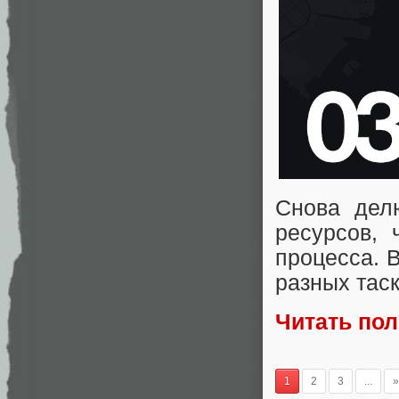
Снова дел
ресурсов, 
процесса. В
разных тас
Читать по
1
2
3
...
»