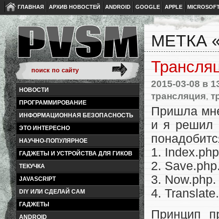
ГЛАВНАЯ
АРХИВ НОВОСТЕЙ
ANDROID
GOOGLE
APPLE
MICROSOF
МЕТКА 
Трансля
2015-03-08
в 1
НОВОСТИ
трансляция
,
т
ПРОГРАММИРОВАНИЕ
Пришла мне
ИНФОРМАЦИОННАЯ БЕЗОПАСНОСТЬ
и я решил 
ЭТО ИНТЕРЕСНО
понадобится
НАУЧНО-ПОПУЛЯРНОЕ
1. Index.ph
ГАДЖЕТЫ И УСТРОЙСТВА ДЛЯ ГИКОВ
2. Save.php
ТЕКУЧКА
3. Now.php.
JAVASCRIPT
4. Translat
DIY ИЛИ СДЕЛАЙ САМ
ГАДЖЕТЫ
Принцип пр
ANDROID