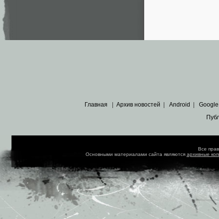
Главная
|
Архив новостей
|
Android
|
Google
Пуб
Все пра
Основными материалами сайта являются
архивные ко