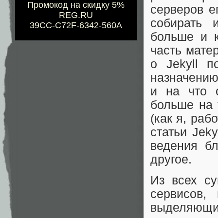
Промокод на скидку 5%
серверов е
REG.RU
собирать 
39CC-C72F-6342-560A
больше и 
часть мате
о Jekyll 
назначению
и на что 
больше на 
(как я, раб
статьи Jek
ведения бл
другое.
Из всех с
сервисов, 
выделяющ