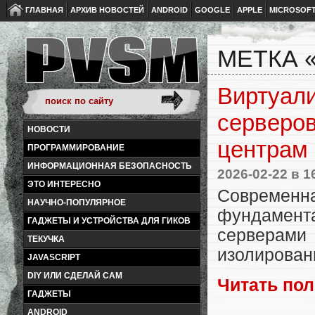
ГЛАВНАЯ
АРХИВ НОВОСТЕЙ
ANDROID
GOOGLE
APPLE
MICROSOF
МЕТКА 
Виртуали
серверо
НОВОСТИ
центрам 
ПРОГРАММИРОВАНИЕ
ИНФОРМАЦИОННАЯ БЕЗОПАСНОСТЬ
2026-02-22
в 1
ЭТО ИНТЕРЕСНО
Современн
НАУЧНО-ПОПУЛЯРНОЕ
фундамент
ГАДЖЕТЫ И УСТРОЙСТВА ДЛЯ ГИКОВ
серверам
ТЕКУЧКА
изолирован
JAVASCRIPT
DIY ИЛИ СДЕЛАЙ САМ
Читать по
ГАДЖЕТЫ
ANDROID