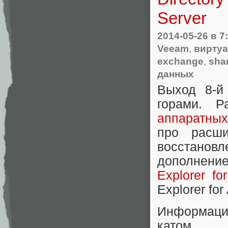
Server
2014-05-26
в 7
Veeam
,
вирту
exchange
,
sha
данных
Выход 8-й
горами. 
аппаратных
про расши
восстано
дополнени
Explorer fo
Explorer for
Информация
катом.