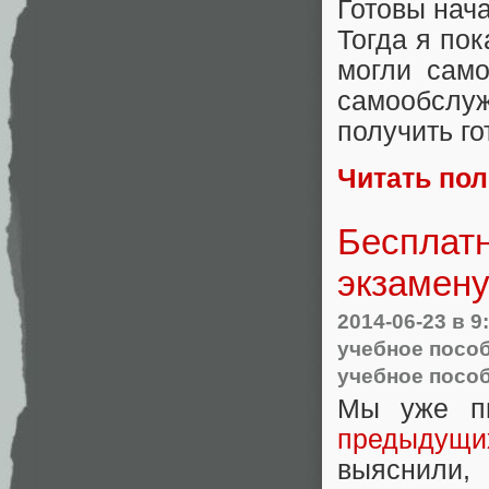
Готовы нача
Тогда я пок
могли само
самообслуж
получить г
Читать по
Бесплатн
экзамену
2014-06-23
в 9
учебное посо
учебное посо
Мы уже п
предыдущи
выяснили,