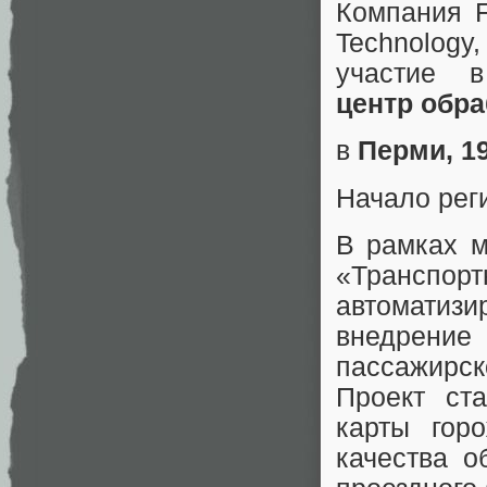
Компания F
Technology
участие 
центр обр
в
Перми, 19
Начало реги
В рамках м
«Трансп
автоматиз
внедрение
пассажирск
Проект ст
карты гор
качества о