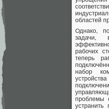
соответст
индустриа
областей п
Однако, п
задачи, 
эффективн
рабочих ст
теперь ра
подключённ
набор ком
устройств
подключен
управляю
проблемы 
устранить