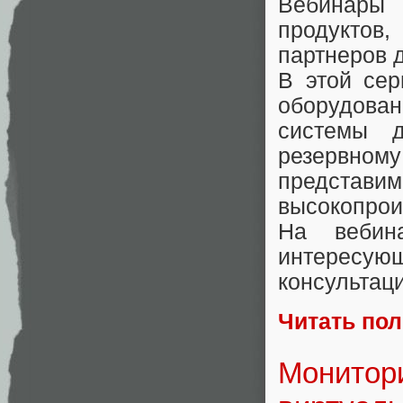
Вебинары
продуктов
партнеров 
В этой сер
оборудован
системы 
резервном
представ
высокопрои
На вебин
интересующ
консультац
Читать по
Монитори