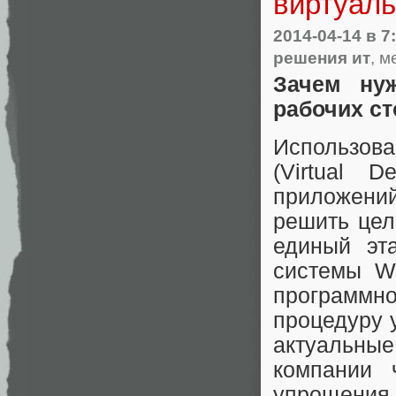
виртуаль
2014-04-14
в 7
решения ит
, м
Зачем ну
рабочих с
Использова
(Virtual D
приложений
решить цел
единый эт
системы W
программно
процедуру 
актуальны
компании
упрощени