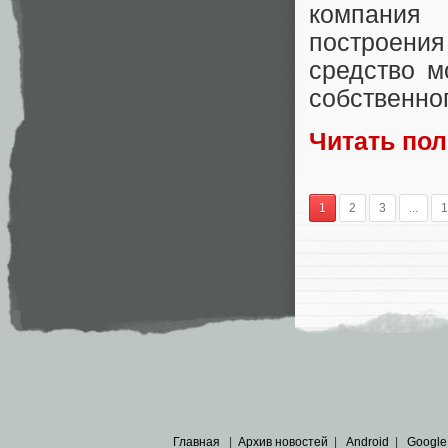
компания 
построени
средство м
собственного
Читать по
1
2
3
...
1
Главная
|
Архив новостей
|
Android
|
Google