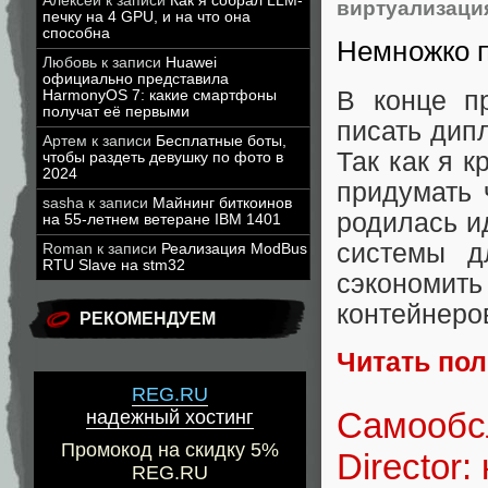
Алексей
к записи
Как я собрал LLM-
виртуализаци
печку на 4 GPU, и на что она
способна
Немножко 
Любовь
к записи
Huawei
официально представила
В конце п
HarmonyOS 7: какие смартфоны
получат её первыми
писать дип
Артем
к записи
Бесплатные боты,
Так как я 
чтобы раздеть девушку по фото в
2024
придумать 
sasha
к записи
Майнинг биткоинов
родилась и
на 55-летнем ветеране IBM 1401
системы д
Roman
к записи
Реализация ModBus
RTU Slave на stm32
сэкономит
контейнеро
РЕКОМЕНДУЕМ
Читать по
REG.RU
Самообс
надежный хостинг
Промокод на скидку 5%
Director
REG.RU