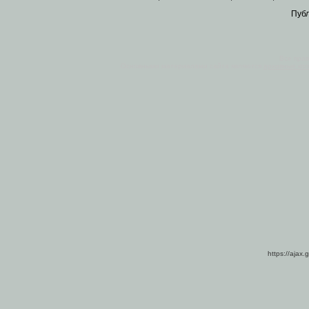
Пуб
Все пра
Основными материалами сайта являются
архивные ко
https://ajax.