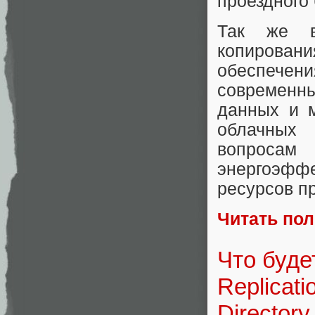
проездного 
Так же в
копирован
обеспече
современн
данных и 
облачных 
вопроса
энергоэффе
ресурсов п
Читать по
Что буде
Replicati
Directory