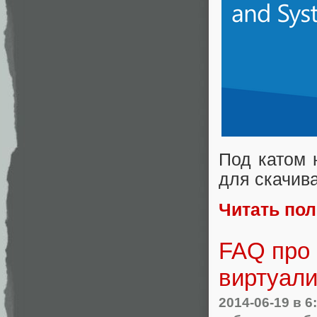
Под катом 
для скачив
Читать по
FAQ про 
виртуали
2014-06-19
в 6