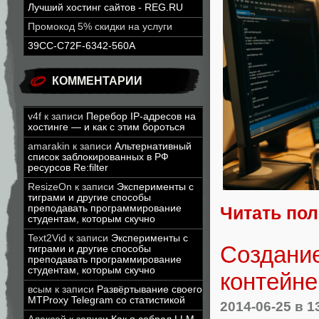
Лучший хостинг сайтов - REG.RU
Промокод 5% скидки на услуги
39CC-C72F-6342-560A
КОММЕНТАРИИ
v4f
к записи
Перебор IP-адресов на
хостинге — и как с этим бороться
amarakin
к записи
Альтернативный
список заблокированных в РФ
ресурсов Re:filter
ResizeOn
к записи
Эксперименты с
тиграми и другие способы
преподавать программирование
Читать по
студентам, которым скучно
Text2Vid
к записи
Эксперименты с
Создание
тиграми и другие способы
преподавать программирование
студентам, которым скучно
контейне
всым
к записи
Развёртывание своего
MTProxy Telegram со статистикой
2014-06-25
в 1