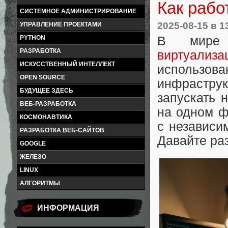
Как рабо
СИСТЕМНОЕ АДМИНИСТРИРОВАНИЕ
2025-08-15
в 1
УПРАВЛЕНИЕ ПРОЕКТАМИ
PYTHON
В мире 
РАЗРАБОТКА
виртуализа
ИСКУССТВЕННЫЙ ИНТЕЛЛЕКТ
использо
OPEN SOURCE
инфрастру
БУДУЩЕЕ ЗДЕСЬ
запускать 
ВЕБ-РАЗРАБОТКА
на одном ф
КОСМОНАВТИКА
с независи
РАЗРАБОТКА ВЕБ-САЙТОВ
Давайте ра
GOOGLE
ЖЕЛЕЗО
LINUX
АЛГОРИТМЫ
ИНФОРМАЦИЯ