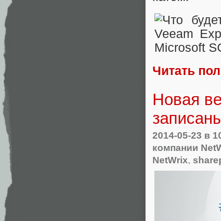
Читать по
Новая ве
записан
2014-05-23
в 1
компании NetW
NetWrix
,
share