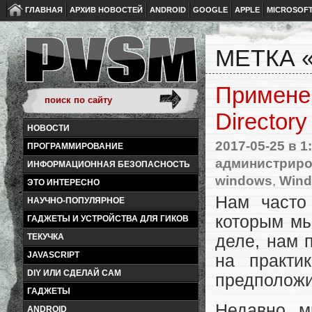
ГЛАВНАЯ
АРХИВ НОВОСТЕЙ
ANDROID
GOOGLE
APPLE
MICROSOF
МЕТКА 
Применен
Directory
НОВОСТИ
2017-05-25
в 1
ПРОГРАММИРОВАНИЕ
администрир
ИНФОРМАЦИОННАЯ БЕЗОПАСНОСТЬ
windows
,
Wind
ЭТО ИНТЕРЕСНО
Нам часто 
НАУЧНО-ПОПУЛЯРНОЕ
которым мы
ГАДЖЕТЫ И УСТРОЙСТВА ДЛЯ ГИКОВ
деле, нам 
ТЕКУЧКА
JAVASCRIPT
на практи
DIY ИЛИ СДЕЛАЙ САМ
предположи
ГАДЖЕТЫ
Недавно м
ANDROID