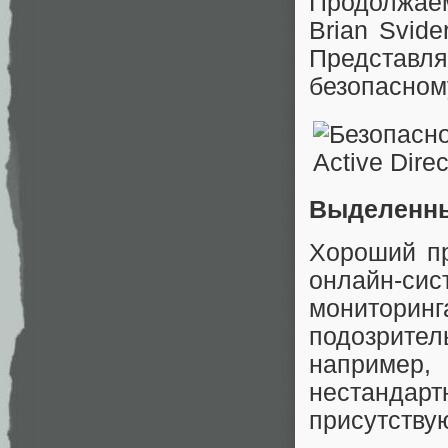
Продолжаем
Brian Svide
Представ
безопасном
Выделенны
Хороший пр
онлайн-сис
монитор
подозрит
например
нестандар
присутству