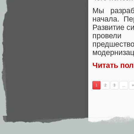
Мы разраб
начала. Пе
Развитие с
провели 
предшество
модернизац
Читать по
1
2
3
...
»