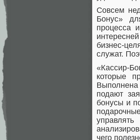
Совсем не
Бонус» дл
процесса и
интересне
бизнес-це
служат. По
«Кассир-Бо
которые п
Выполнена
подают зая
бонусы и по
подарочные
управля
анализиров
чего полезн