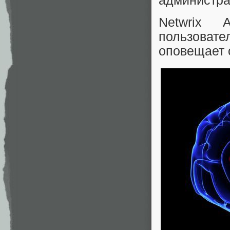
администра
Netwrix A
пользовате
оповещает 