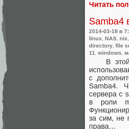
Читать по
Samba4 
2014-03-18
в 7
linux
,
NAS
,
nix
directory
,
file 
11
,
windows
,
м
В этой ст
использова
с дополни
Samba4. Ч
сервера с s
в роли m
Функционир
за сим, не
права…