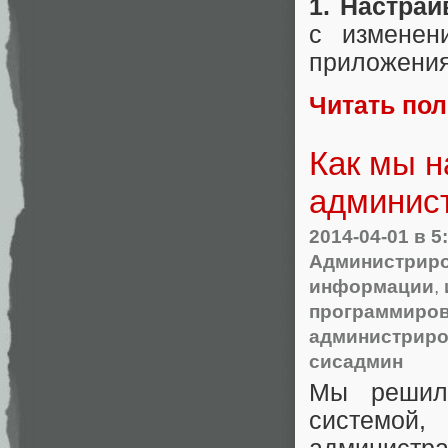
1. Настра
с изменен
приложения
Читать по
Как мы н
админис
2014-04-01
в 5
Администриро
информации
,
программиро
администриро
сисадмин
Мы решили
системой