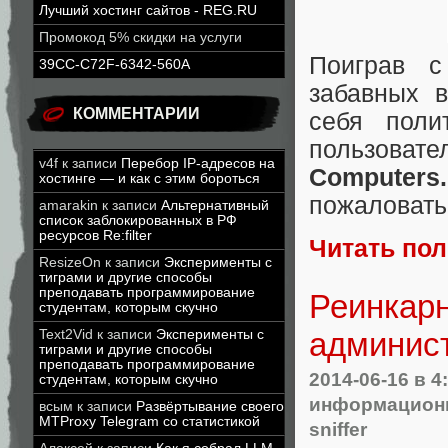
Лучший хостинг сайтов - REG.RU
Промокод 5% скидки на услуги
Поиграв с
39CC-C72F-6342-560A
забавных в
КОММЕНТАРИИ
себя поли
пользовате
v4f
к записи
Перебор IP-адресов на
Computers
хостинге — и как с этим бороться
пожаловать 
amarakin
к записи
Альтернативный
список заблокированных в РФ
ресурсов Re:filter
Читать по
ResizeOn
к записи
Эксперименты с
тиграми и другие способы
преподавать программирование
Реинкарн
студентам, которым скучно
админист
Text2Vid
к записи
Эксперименты с
тиграми и другие способы
преподавать программирование
2014-06-16
в 4
студентам, которым скучно
информационн
всым
к записи
Развёртывание своего
MTProxy Telegram со статистикой
sniffer