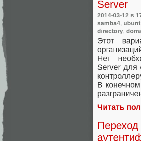
Server
2014-03-12
в 1
samba4
,
ubunt
directory
,
domai
Этот вар
организаци
Нет необх
Server для
контроллер
В конечном
разграничен
Читать по
Переход 
аутентиф