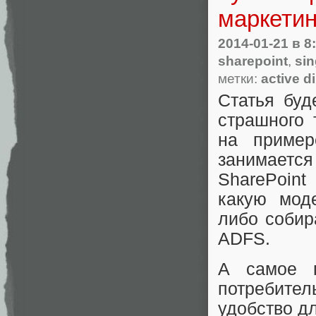
маркетин
2014-01-21
в 8
sharepoint
,
sin
метки:
active d
Статья буд
страшного т
на пример
занимаетс
SharePoint
какую мод
либо собир
ADFS.
А самое г
потребител
удобство дл