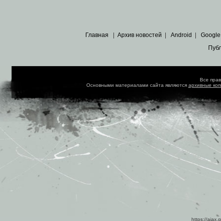
Главная
|
Архив новостей
|
Android
|
Google
Пуб
Все пра
Основными материалами сайта являются
архивные ко
https://ajax.