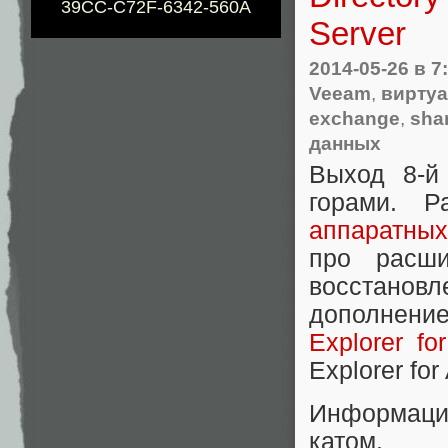
39CC-C72F-6342-560A
Server
2014-05-26
в 7
Veeam
,
вирту
exchange
,
sha
данных
Выход 8-й
горами. 
аппаратных
про расши
восстано
дополнени
Explorer fo
Explorer for
Информация
катом.