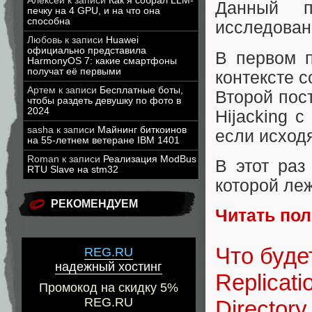
Алексей
к записи
Как я собрал LLM-
Данный п
печку на 4 GPU, и на что она
способна
исследован
Любовь
к записи
Huawei
официально представила
В первом 
HarmonyOS 7: какие смартфоны
получат её первыми
контексте 
Артем
к записи
Бесплатные боты,
Второй пос
чтобы раздеть девушку по фото в
2024
Hijacking 
sasha
к записи
Майнинг биткоинов
если исход
на 55-летнем ветеране IBM 1401
Roman
к записи
Реализация ModBus
В этот раз
RTU Slave на stm32
которой ле
РЕКОМЕНДУЕМ
Читать по
Что буде
REG.RU
надежный хостинг
Replicati
Промокод на скидку 5%
REG.RU
Directory