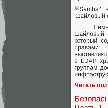
Немного 
файловый 
который со
правами 
выставляютс
в LDAP хра
группам до
инфрастру
Читать по
Безопасн
Часть 1