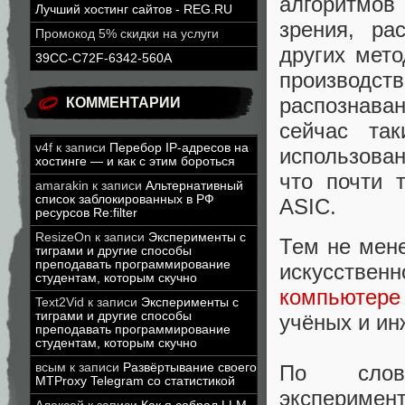
алгоритмов
Лучший хостинг сайтов - REG.RU
зрения, ра
Промокод 5% скидки на услуги
других мето
39CC-C72F-6342-560A
производств
распознава
КОММЕНТАРИИ
сейчас та
v4f
к записи
Перебор IP-адресов на
использова
хостинге — и как с этим бороться
что почти 
amarakin
к записи
Альтернативный
список заблокированных в РФ
ASIC.
ресурсов Re:filter
ResizeOn
к записи
Эксперименты с
Тем не мен
тиграми и другие способы
преподавать программирование
искусствен
студентам, которым скучно
компьютере
Text2Vid
к записи
Эксперименты с
тиграми и другие способы
учёных и ин
преподавать программирование
студентам, которым скучно
По слова
всым
к записи
Развёртывание своего
MTProxy Telegram со статистикой
эксперимент