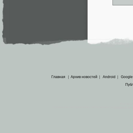
Главная
|
Архив новостей
|
Android
|
Google
Пуб
Все пра
Основными материалами сайта являются
архивные ко