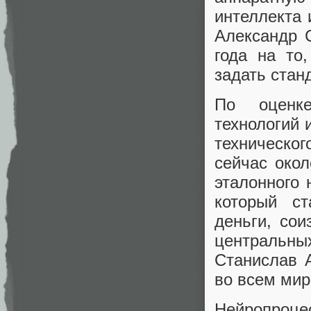
интеллекта 
Александр 
года на то
задать стан
По оценке
технологий 
техническог
сейчас окол
эталонного 
который ст
деньги, со
центральных
Станислав 
во всем мир
Нейропроце