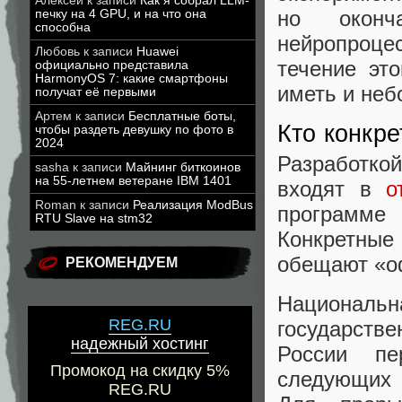
Алексей
к записи
Как я собрал LLM-
но оконч
печку на 4 GPU, и на что она
способна
нейропроц
Любовь
к записи
Huawei
течение эт
официально представила
HarmonyOS 7: какие смартфоны
иметь и неб
получат её первыми
Артем
к записи
Бесплатные боты,
Кто конкр
чтобы раздеть девушку по фото в
2024
Разработко
sasha
к записи
Майнинг биткоинов
на 55-летнем ветеране IBM 1401
входят в
о
Roman
к записи
Реализация ModBus
программе
RTU Slave на stm32
Конкретные
обещают «о
РЕКОМЕНДУЕМ
Националь
REG.RU
государств
надежный хостинг
России пе
Промокод на скидку 5%
следующих 
REG.RU