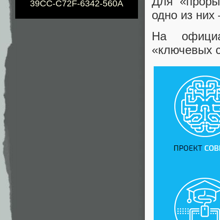
Для «проры
39CC-C72F-6342-560A
одно из них
На официа
«ключевых с