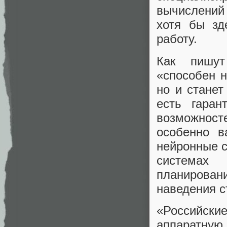
вычислений
хотя бы зд
работу.
Как пишут
«способен н
но и станет
есть гаран
возможнос
особенно в
нейронные с
системах
планировани
наведения с
«Российск
аппаратную