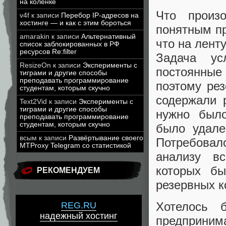
на коленке
Что произ
v4f
к записи
Перебор IP-адресов на
хостинге — и как с этим бороться
понятным пр
amarakin
к записи
Альтернативный
что на лент
список заблокированных в РФ
ресурсов Re:filter
Задача ус
ResizeOn
к записи
Эксперименты с
постоянны
тиграми и другие способы
преподавать программирование
поэтому рез
студентам, которым скучно
содержали 
Text2Vid
к записи
Эксперименты с
тиграми и другие способы
нужно было
преподавать программирование
студентам, которым скучно
было удале
всым
к записи
Развёртывание своего
Потребовал
MTProxy Telegram со статистикой
анализу в
которых б
РЕКОМЕНДУЕМ
резервных к
Хотелось 
REG.RU
надежный хостинг
предприним