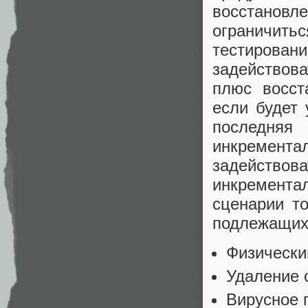
восстановл
ограничить
тестирова
задействов
плюс восст
если будет
последняя
инкремент
задействова
инкремента
сценарии т
подлежащих
Физически
Удаление 
Вирусное 