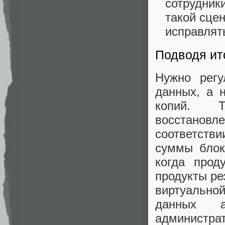
сотрудник
такой сцен
исправлят
Подводя ит
Нужно регу
данных, а 
копий. Т
восстанов
соответств
суммы блок
когда прод
продукты ре
виртуально
данных а
администр