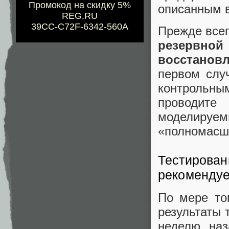
Промокод на скидку 5%
описанным 
REG.RU
39CC-C72F-6342-560A
Прежде всег
резервно
восстанов
первом слу
контрольн
проводите
моделиру
«полномасшт
Тестирован
рекомендуе
По мере тог
результаты 
неделю наз