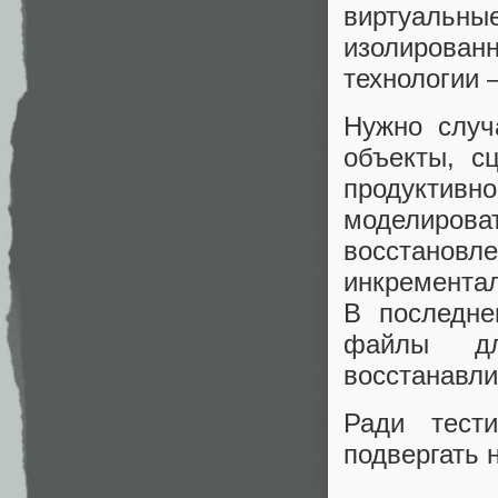
виртуаль
изолирова
технологии
Нужно случ
объекты, с
продуктивно
моделиров
восстанов
инкрементал
В последне
файлы дл
восстанавли
Ради тест
подвергать 