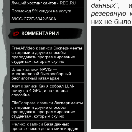
Лучший хостинг сайтов - REG.RU
данных
", 
Промокод 5% скидки на услуги
резервную к
39CC-C72F-6342-560A
них не было
КОММЕНТАРИИ
FreeAIVideo
к записи
Эксперименты
с тиграми и другие способы
преподавать программирование
студентам, которым скучно
Влад
к записи
NAVIS —
многоцелевой быстросборный
беспилотный катамаран
Азат
к записи
Как я собрал LLM-
печку на 4 GPU, и на что она
способна
FileCompare
к записи
Эксперименты
с тиграми и другие способы
преподавать программирование
студентам, которым скучно
Феликс
к записи
База данных
простых чисел до ста миллиардов