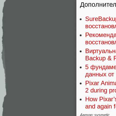
Дополните
SureBacku
восстанов
Рекоменда
восстанов
Виртуальн
Backup & R
5 фундаме
данных от
Pixar Anima
2 during pr
How Pixar’
and again f
Автор: sysmetic