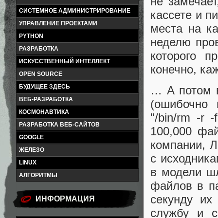
не замечает
СИСТЕМНОЕ АДМИНИСТРИРОВАНИЕ
кассете и п
УПРАВЛЕНИЕ ПРОЕКТАМИ
места на ка
PYTHON
неделю пров
РАЗРАБОТКА
которого п
ИСКУССТВЕННЫЙ ИНТЕЛЛЕКТ
конечно, ка
OPEN SOURCE
БУДУЩЕЕ ЗДЕСЬ
… А потом в
ВЕБ-РАЗРАБОТКА
(ошибочно 
КОСМОНАВТИКА
"/bin/rm -r
РАЗРАБОТКА ВЕБ-САЙТОВ
100,000 фа
GOOGLE
компании, Л
ЖЕЛЕЗО
с исходника
LINUX
в модели шл
АЛГОРИТМЫ
файлов в п
секунду их
ИНФОРМАЦИЯ
службу и с