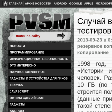
ГЛАВНАЯ
АРХИВ НОВОСТЕЙ
ANDROID
GOOGLE
APPLE
MICROSOF
Случай в
тестиров
2013-09-23
в 6
резервное ко
НОВОСТИ
копирование
ПРОГРАММИРОВАНИЕ
ИНФОРМАЦИОННАЯ БЕЗОПАСНОСТЬ
1998 год,
ЭТО ИНТЕРЕСНО
«Истории и
НАУЧНО-ПОПУЛЯРНОЕ
человек. Р
ГАДЖЕТЫ И УСТРОЙСТВА ДЛЯ ГИКОВ
10 ГБ (по 
ТЕКУЧКА
строится по
JAVASCRIPT
(данные при
DIY ИЛИ СДЕЛАЙ САМ
такой степе
ГАДЖЕТЫ
ANDROID