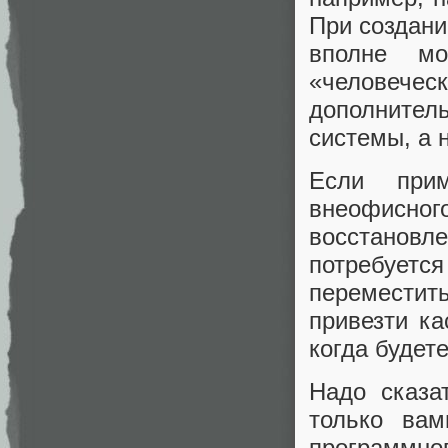
При создани
вполне м
«человеч
дополните
системы, а 
Если прим
внеофисног
восстанов
потребуется
переместит
привезти ка
когда будет
Надо сказа
только вам
программн