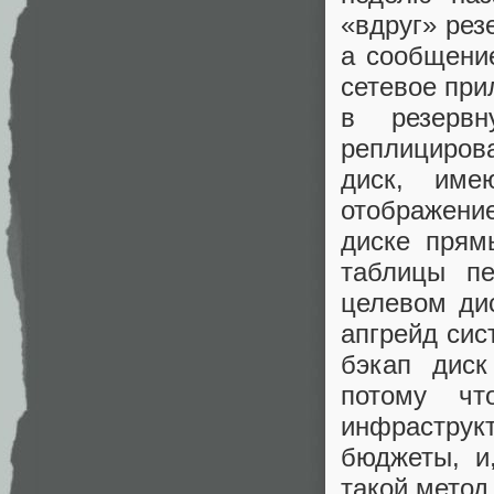
«вдруг» рез
а сообщени
сетевое при
в резерв
реплициров
диск, име
отображение
диске прям
таблицы пе
целевом дис
апгрейд сис
бэкап диск
потому чт
инфрастру
бюджеты, и
такой метод