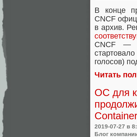
В конце п
CNCF офиц
в архив. Р
соответств
CNCF — Te
стартовало
голосов) по
Читать по
ОС для к
продолжи
Container
2019-07-27
в 8
Блог компани