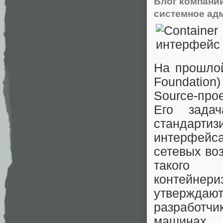
Блог компани
системное ад
На прошлой
Foundation
Source-пр
Его зада
стандар
интерфейса
сетевых во
такого 
контейнери
утверждают
разработчи
машинах,