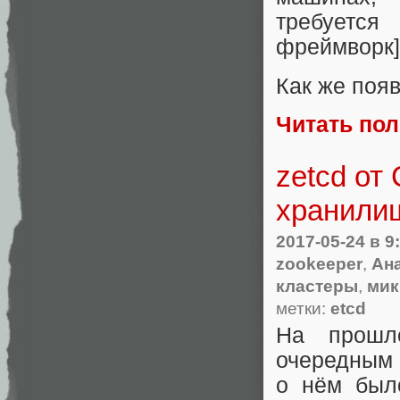
требуется
фреймворк]
Как же появ
Читать по
zetcd от
хранилищ
2017-05-24
в 9
zookeeper
,
Ан
кластеры
,
мик
метки:
etcd
На прошл
очередным
о нём был