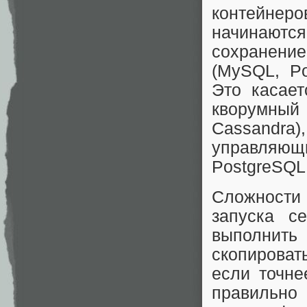
контейнеро
начинаютс
сохранени
(MySQL, Po
Это касает
кворумны
Cassandr
управляю
PostgreSQL
Сложности 
запуска с
выполнить
скопироват
если точне
правиль