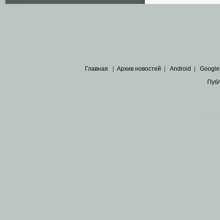
Главная
|
Архив новостей
|
Android
|
Google
Пуб
Все пра
Основными материалами сайта являются
архивные ко