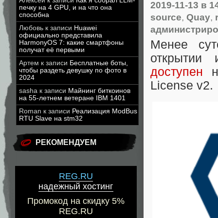
Алексей
к записи
Как я собрал LLM-
2019-11-13
в 1
печку на 4 GPU, и на что она
способна
source
,
Quay
,
администрир
Любовь
к записи
Huawei
официально представила
Менее су
HarmonyOS 7: какие смартфоны
получат её первыми
открытии 
Артем
к записи
Бесплатные боты,
доступен
на
чтобы раздеть девушку по фото в
2024
License v2.
sasha
к записи
Майнинг биткоинов
на 55-летнем ветеране IBM 1401
Roman
к записи
Реализация ModBus
RTU Slave на stm32
РЕКОМЕНДУЕМ
REG.RU
надежный хостинг
Промокод на скидку 5%
REG.RU