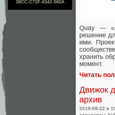
39CC-C72F-6342-560A
Quay — «ре
решение дл
ими. Прое
сообществ
хранить об
момент.
Читать по
Движок д
архив
2019-08-22
в 1
стандарты
,
ku