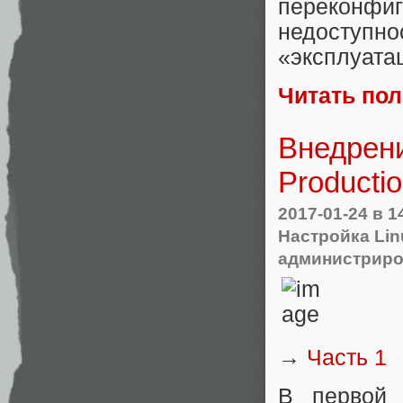
переконфиг
недоступн
«эксплуатац
Читать по
Внедрени
Productio
2017-01-24
в 1
Настройка Lin
администрир
→
Часть 1
В первой 