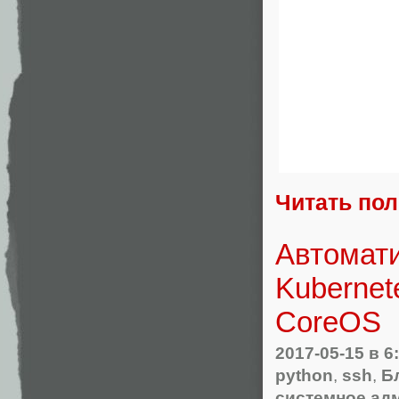
Читать по
Автомати
Kubernet
CoreOS
2017-05-15
в 6
python
,
ssh
,
Б
системное ад