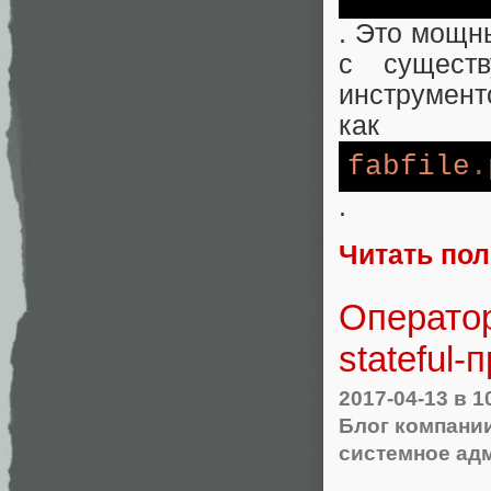
. Это мощн
с сущест
инструмент
как
fabfile
.
.
Читать по
Оператор
stateful
2017-04-13
в 1
Блог компани
системное ад