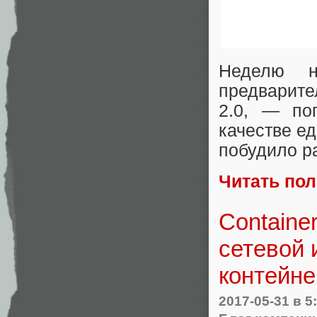
Неделю н
предварите
2.0, — по
качестве е
побудило р
Читать по
Container
сетевой 
контейне
2017-05-31
в 5