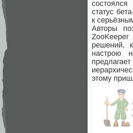
состоялся
статус бет
к серьёзны
Авторы по
ZooKeeper
решений, к
настрою н
предлагает
иерархичес
этому приш