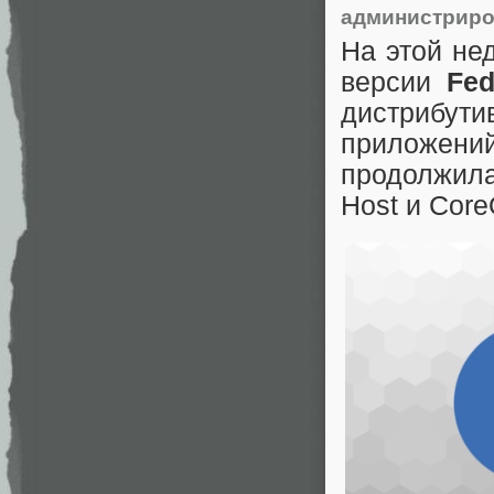
администрир
На этой не
версии
Fe
дистрибут
приложени
продолжила
Host и Core