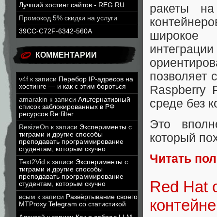
Лучший хостинг сайтов - REG.RU
ракеты н
Промокод 5% скидки на услуги
контейнер
39CC-C72F-6342-560A
широкое 
интегра
КОММЕНТАРИИ
ориентиров
позволяет с
v4f
к записи
Перебор IP-адресов на
хостинге — и как с этим бороться
Raspberry 
amarakin
к записи
Альтернативный
среде без к
список заблокированных в РФ
ресурсов Re:filter
Это вполн
ResizeOn
к записи
Эксперименты с
тиграми и другие способы
который по
преподавать программирование
студентам, которым скучно
Читать по
Text2Vid
к записи
Эксперименты с
тиграми и другие способы
преподавать программирование
Red Hat 
студентам, которым скучно
всым
к записи
Развёртывание своего
контейн
MTProxy Telegram со статистикой