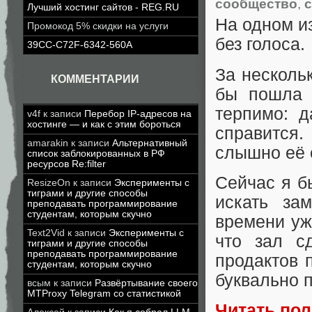
сообщество
,
Лучший хостинг сайтов - REG.RU
На одном и
Промокод 5% скидки на услуги
без голоса.
39CC-C72F-6342-560A
За несколь
КОММЕНТАРИИ
бы пошла 
терпимо: д
v4f
к записи
Перебор IP-адресов на
хостинге — и как с этим бороться
справится.
amarakin
к записи
Альтернативный
слышно её о
список заблокированных в РФ
ресурсов Re:filter
Сейчас я б
ResizeOn
к записи
Эксперименты с
тиграми и другие способы
искать за
преподавать программирование
студентам, которым скучно
времени уж
Text2Vid
к записи
Эксперименты с
что зал с
тиграми и другие способы
преподавать программирование
продактов 
студентам, которым скучно
буквально 
всым
к записи
Развёртывание своего
MTProxy Telegram со статистикой
Читать по