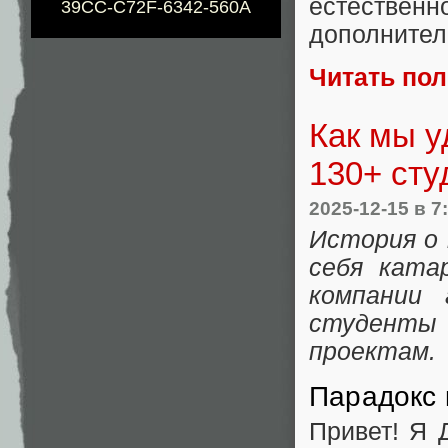
естеств
39CC-C72F-6342-560A
дополнител
Читать по
Как мы у
130+ сту
2025-12-15
в 7
История о 
себя ката
компании 
студенты
проектам.
Парадокс 
Привет! Я 