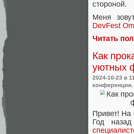
стороной.
Меня зову
DevFest O
Читать по
Как прок
уютных ф
2024-10-23
в 1
конференции
Привет! На 
Год наза
специалист