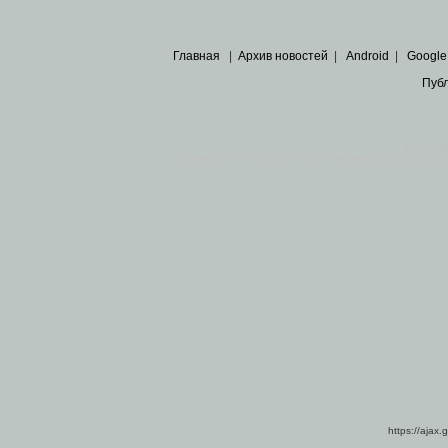
Главная
|
Архив новостей
|
Android
|
Google
Пуб
Все пра
Основными материалами сайта являются
архивные ко
https://ajax.