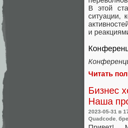
переволнова
В этой ст
ситуации, 
активносте
и реакциям
Конференц
Конференц
Читать по
Бизнес х
Наша пр
2023-05-31
в 1
Quadcode
,
бр
Привет! 