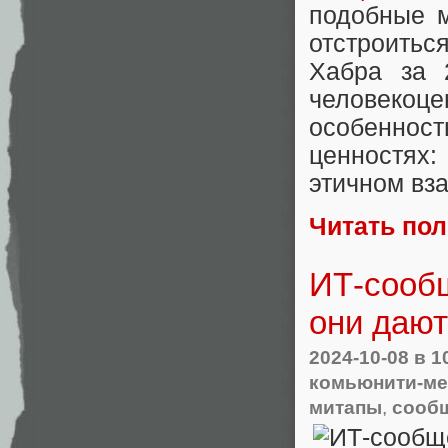
подобные м
отстроить
Хабра за 
человекоц
особеннос
ценностях
этичном вз
Читать по
ИТ-сообщ
они дают
2024-10-08
в 1
комьюнити-ме
митапы
,
сообщ