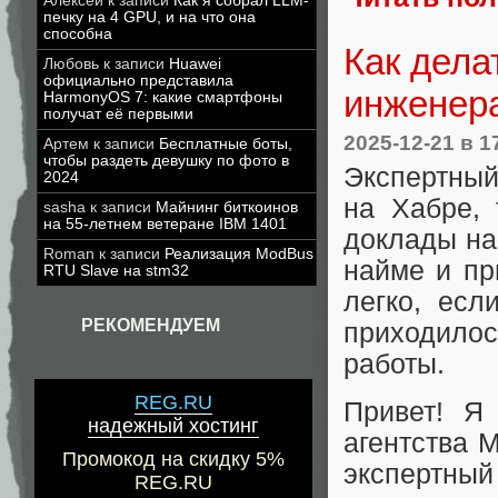
Алексей
к записи
Как я собрал LLM-
печку на 4 GPU, и на что она
способна
Как дела
Любовь
к записи
Huawei
официально представила
инженера
HarmonyOS 7: какие смартфоны
получат её первыми
2025-12-21
в 1
Артем
к записи
Бесплатные боты,
чтобы раздеть девушку по фото в
Экспертный
2024
на Хабре, 
sasha
к записи
Майнинг биткоинов
на 55-летнем ветеране IBM 1401
доклады на
Roman
к записи
Реализация ModBus
найме и пр
RTU Slave на stm32
легко, есл
РЕКОМЕНДУЕМ
приходило
работы.
REG.RU
Привет! Я
надежный хостинг
агентства M
Промокод на скидку 5%
экспертный
REG.RU