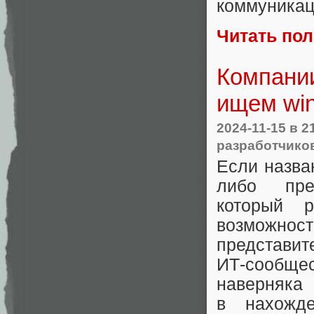
коммуникац
Читать по
Компани
ищем win
2024-11-15
в 2
разработчико
Если назва
либо пред
который 
возможнос
представит
ИТ‑сообще
наверняк
в нахожде