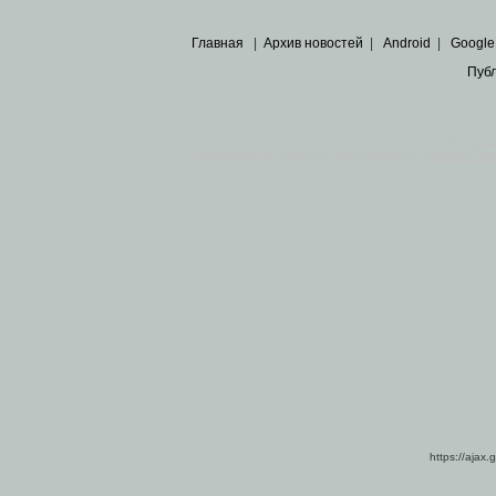
Главная
|
Архив новостей
|
Android
|
Google
Пуб
Все пра
Основными материалами сайта являются
архивные ко
https://ajax.