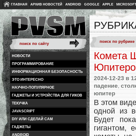
ГЛАВНАЯ
АРХИВ НОВОСТЕЙ
ANDROID
GOOGLE
APPLE
MICROSOF
РУБРИК
Комета Ш
НОВОСТИ
ПРОГРАММИРОВАНИЕ
Юпитер
ИНФОРМАЦИОННАЯ БЕЗОПАСНОСТЬ
2024-12-23
в 1
ЭТО ИНТЕРЕСНО
падение
,
стол
НАУЧНО-ПОПУЛЯРНОЕ
юпитер
ГАДЖЕТЫ И УСТРОЙСТВА ДЛЯ ГИКОВ
В этом вид
ТЕКУЧКА
одной из 
JAVASCRIPT
Будет пок
DIY ИЛИ СДЕЛАЙ САМ
гигантом, 
ГАДЖЕТЫ
ANDROID