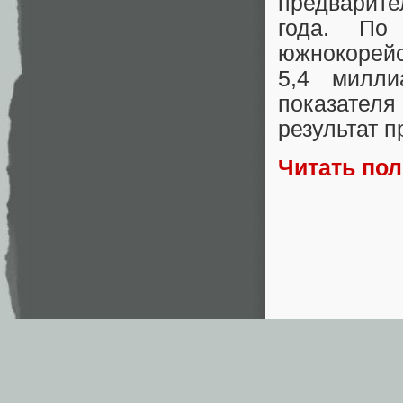
предварите
года. По
южнокорейс
5,4 милл
показателя
результат 
Читать по