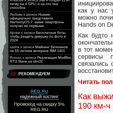
Алексей
к записи
Как я собрал LLM-
инициирова
печку на 4 GPU, и на что она
способна
как у нас 
Любовь
к записи
Huawei
можно почит
официально представила
HarmonyOS 7: какие смартфоны
Hands on D
получат её первыми
Артем
к записи
Бесплатные боты,
Как будто 
чтобы раздеть девушку по фото в
2024
окончатель
sasha
к записи
Майнинг биткоинов
в тот моме
на 55-летнем ветеране IBM 1401
сервисы 
Roman
к записи
Реализация ModBus
RTU Slave на stm32
связались 
восстанови
РЕКОМЕНДУЕМ
Читать по
REG.RU
Как выжи
надежный хостинг
190 км-ч
Промокод на скидку 5%
REG.RU