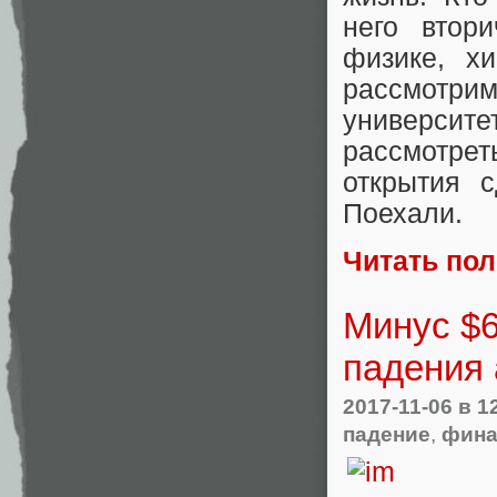
него втор
физике, х
рассмотр
универси
рассмотрет
открытия 
Поехали.
Читать по
Минус $6
падения 
2017-11-06
в 1
падение
,
фин