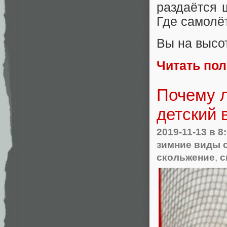
раздаётся 
Где самолё
Вы на высот
Читать по
Почему л
детский 
2019-11-13
в 8
зимние виды 
скольжение
,
с