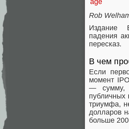
Rob Welham 
Издание 
падения ак
пересказ.
В чем пр
Если перво
момент IPO
— сумму, 
публичных 
триумфа, н
долларов н
больше 200