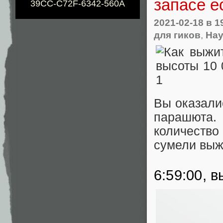
запасе е
39CC-C72F-6342-560A
2021-02-18
в 1
для гиков
,
Нау
Вы оказали
парашюта.
количеств
сумели выж
6:59:00, 