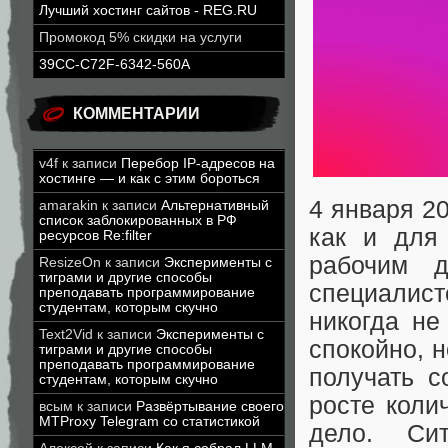
Лучший хостинг сайтов - REG.RU
Промокод 5% скидки на услуги
39CC-C72F-6342-560A
КОММЕНТАРИИ
v4f
к записи
Перебор IP-адресов на
хостинге — и как с этим бороться
4 января 2
amarakin
к записи
Альтернативный
список заблокированных в РФ
как и для
ресурсов Re:filter
рабочим д
ResizeOn
к записи
Эксперименты с
тиграми и другие способы
специалист
преподавать программирование
студентам, которым скучно
никогда не
Text2Vid
к записи
Эксперименты с
спокойно, 
тиграми и другие способы
преподавать программирование
получать 
студентам, которым скучно
росте коли
всым
к записи
Развёртывание своего
MTProxy Telegram со статистикой
дело. Си