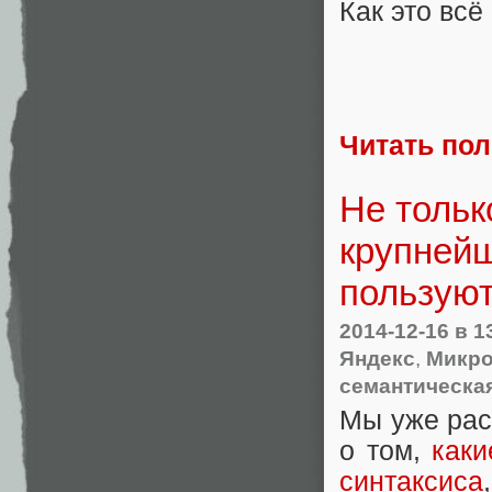
Как это всё
Читать по
Не тольк
крупнейш
пользуют
2014-12-16
в 1
Яндекс
,
Микр
семантическа
Мы уже рас
о том,
каки
синтаксиса