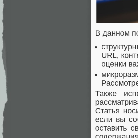
В данном п
структурн
URL, конт
оценки ва
микроразме
Рассмотр
Также исп
рассматрив
Статья нос
если вы со
оставить с
содержания