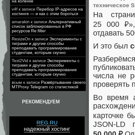
на коленке
техническое 
v4f
к записи
Перебор IP-адресов на
На страни
хостинге — и как с этим бороться
amarakin
к записи
Альтернативный
25 000 ₽»
список заблокированных в РФ
ресурсов Re:filter
отдавать 5
ResizeOn
к записи
Эксперименты с
тиграми и другие способы
И это был
с
преподавать программирование
студентам, которым скучно
Разберёмс
Text2Vid
к записи
Эксперименты с
тиграми и другие способы
публикова
преподавать программирование
числа не 
студентам, которым скучно
всым
к записи
Развёртывание своего
проверять 
MTProxy Telegram со статистикой
Во время а
РЕКОМЕНДУЕМ
расхожде
карточке б
REG.RU
JSON‑LD п
надежный хостинг
50 000 ₽
Одн