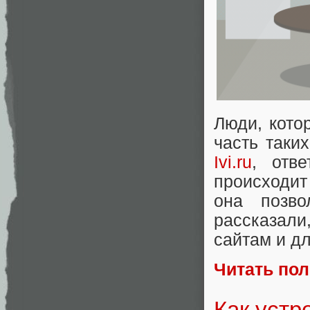
Люди, кото
часть таки
Ivi.ru
, отв
происходит
она позв
рассказал
сайтам и дл
Читать по
Как устр