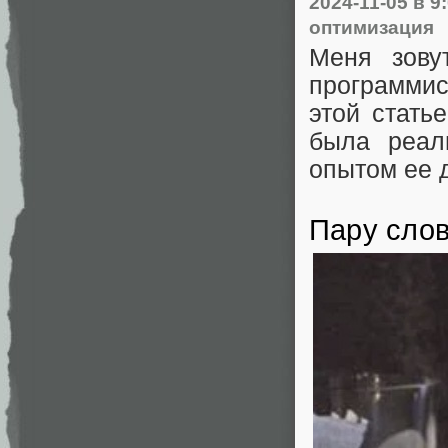
2024-11-05
в 9
оптимизация
Меня зову
программис
этой стать
была реал
опытом ее 
Пару слов