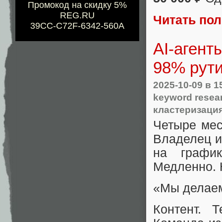
Промокод на скидку 5%
REG.RU
Читать по
39CC-C72F-6342-560A
AI-агент
98% рути
2025-10-09
в 1
keyword resea
кластеризаци
Четыре мес
Владелец и
на график
Медленно. 
«Мы делаем
Контент. 