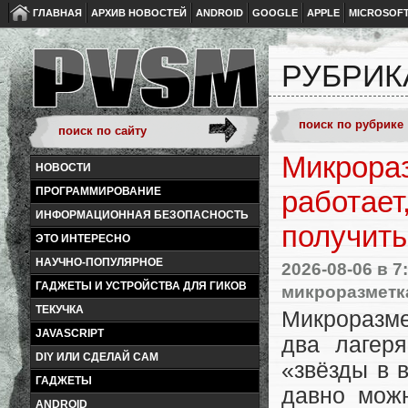
ГЛАВНАЯ
АРХИВ НОВОСТЕЙ
ANDROID
GOOGLE
APPLE
MICROSOF
РУБРИК
Микрораз
НОВОСТИ
ПРОГРАММИРОВАНИЕ
работает
ИНФОРМАЦИОННАЯ БЕЗОПАСНОСТЬ
получить
ЭТО ИНТЕРЕСНО
НАУЧНО-ПОПУЛЯРНОЕ
2026-08-06
в 7
ГАДЖЕТЫ И УСТРОЙСТВА ДЛЯ ГИКОВ
микроразметк
ТЕКУЧКА
Микроразме
JAVASCRIPT
два лагеря
DIY ИЛИ СДЕЛАЙ САМ
«звёзды в в
ГАДЖЕТЫ
давно можн
ANDROID