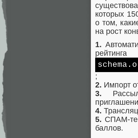
существова
которых 15
о том, как
на рост кон
1.
Автомати
рейтинга
schema.o
;
2.
Импорт о
3.
Рассыл
приглашени
4.
Трансляци
5.
СПАМ-тес
баллов.