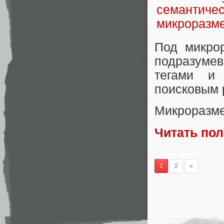
Под микрор
подразуме
тегами и 
поисковым р
Микроразмет
Читать по
1
2
»