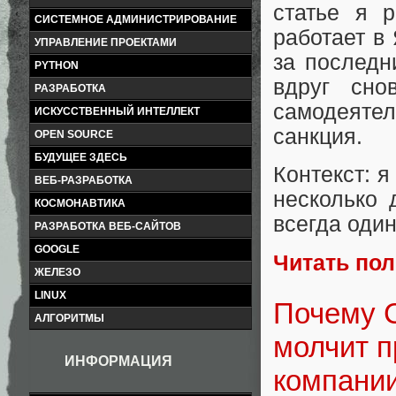
статье я р
СИСТЕМНОЕ АДМИНИСТРИРОВАНИЕ
работает в 
УПРАВЛЕНИЕ ПРОЕКТАМИ
за последн
PYTHON
вдруг сн
РАЗРАБОТКА
самодеяте
ИСКУССТВЕННЫЙ ИНТЕЛЛЕКТ
санкция.
OPEN SOURCE
БУДУЩЕЕ ЗДЕСЬ
Контекст: я
ВЕБ-РАЗРАБОТКА
несколько 
КОСМОНАВТИКА
всегда один
РАЗРАБОТКА ВЕБ-САЙТОВ
GOOGLE
Читать по
ЖЕЛЕЗО
LINUX
Почему 
АЛГОРИТМЫ
молчит п
ИНФОРМАЦИЯ
компани