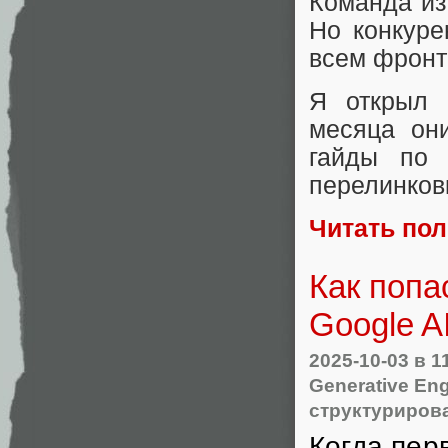
Команда из
Но конкуре
всем фронт
Я открыл 
месяца он
гайды по 
перелинков
Читать по
Как попа
Google A
2025-10-03
в 1
Generative Eng
структуриров
Когда пер