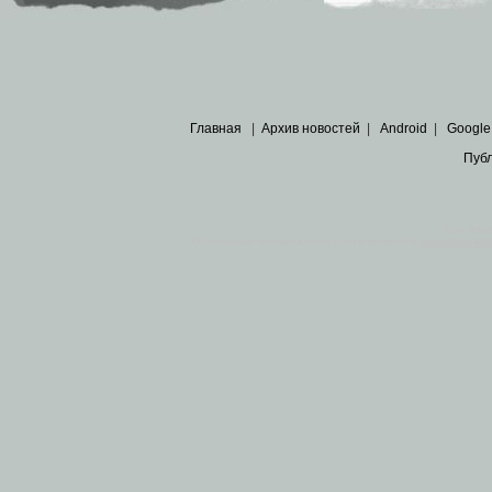
Главная
|
Архив новостей
|
Android
|
Google
Пуб
Все пра
Основными материалами сайта являются
архивные ко