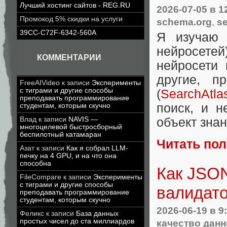
Лучший хостинг сайтов - REG.RU
2026-07-05
в 1
Промокод 5% скидки на услуги
schema.org
,
s
39CC-C72F-6342-560A
Я изучаю 
нейросетей
КОММЕНТАРИИ
нейросети
другие, п
FreeAIVideo
к записи
Эксперименты
с тиграми и другие способы
(
SearchAtla
преподавать программирование
поиск, и н
студентам, которым скучно
Влад
к записи
NAVIS —
объект знан
многоцелевой быстросборный
беспилотный катамаран
Читать по
Азат
к записи
Как я собрал LLM-
печку на 4 GPU, и на что она
способна
Как JSON
FileCompare
к записи
Эксперименты
с тиграми и другие способы
валидат
преподавать программирование
студентам, которым скучно
2026-06-19
в 9
Феликс
к записи
База данных
простых чисел до ста миллиардов
качество дан