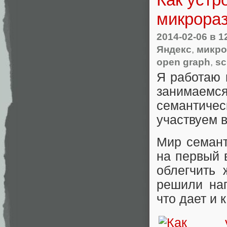
микрора
2014-02-06
в 1
Яндекс
,
микро
open graph
,
sc
Я работаю 
занимаемс
семантиче
участвуем в
Мир семант
на первый 
облегчить 
решили нап
что дает и 