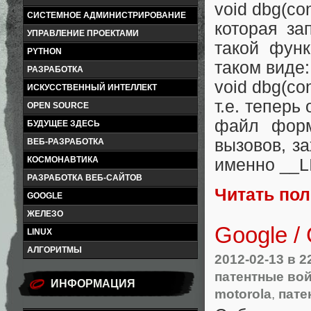
void dbg(con
СИСТЕМНОЕ АДМИНИСТРИРОВАНИЕ
которая за
УПРАВЛЕНИЕ ПРОЕКТАМИ
такой фун
PYTHON
таком виде:
РАЗРАБОТКА
void dbg(con
ИСКУССТВЕННЫЙ ИНТЕЛЛЕКТ
т.е. теперь
OPEN SOURCE
файл форм
БУДУЩЕЕ ЗДЕСЬ
вызовов, з
ВЕБ-РАЗРАБОТКА
КОСМОНАВТИКА
именно __L
РАЗРАБОТКА ВЕБ-САЙТОВ
Читать по
GOOGLE
ЖЕЛЕЗО
Google /
LINUX
АЛГОРИТМЫ
2012-02-13
в 2
патентные во
ИНФОРМАЦИЯ
motorola
,
пате