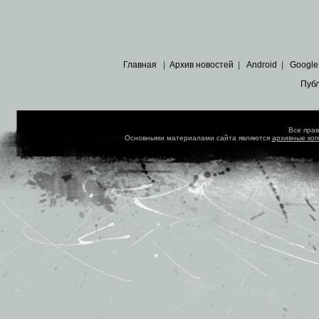
Главная
|
Архив новостей
|
Android
|
Google
Пуб
Все пра
Основными материалами сайта являются
архивные ко