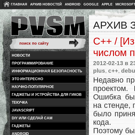
ГЛАВНАЯ
АРХИВ НОВОСТЕЙ
ANDROID
GOOGLE
APPLE
MICROSOF
АРХИВ З
C++ / [И
числом 
НОВОСТИ
2012-02-13
в 2
ПРОГРАММИРОВАНИЕ
plus
,
c++
,
deb
ИНФОРМАЦИОННАЯ БЕЗОПАСНОСТЬ
Недавно пр
ЭТО ИНТЕРЕСНО
проектом.
НАУЧНО-ПОПУЛЯРНОЕ
ГАДЖЕТЫ И УСТРОЙСТВА ДЛЯ ГИКОВ
Ошибка бы
ТЕКУЧКА
на стенде, 
JAVASCRIPT
было приня
DIY ИЛИ СДЕЛАЙ САМ
кода.
ГАДЖЕТЫ
Поэтому бы
ANDROID