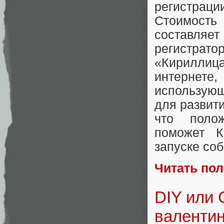
регистраци
Стоимость 
составляе
регистратор
«Кириллица
интернет
использую
для развити
что поло
поможет К
запуске со
Читать по
DIY или 
валенти