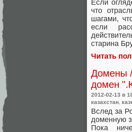
Если огляд
что отрас
шагами, чт
если рас
действител
старина Бр
Читать по
Домены /
домен ".
2012-02-13
в 1
казахстан
,
каз
Вслед за Р
доменную зо
Пока нич