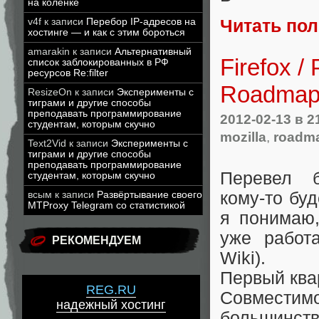
на коленке
Читать по
v4f
к записи
Перебор IP-адресов на
хостинге — и как с этим бороться
amarakin
к записи
Альтернативный
Firefox 
список заблокированных в РФ
ресурсов Re:filter
Roadmap 
ResizeOn
к записи
Эксперименты с
тиграми и другие способы
преподавать программирование
2012-02-13
в 2
студентам, которым скучно
mozilla
,
roadm
Text2Vid
к записи
Эксперименты с
тиграми и другие способы
преподавать программирование
Перевел б
студентам, которым скучно
кому-то буд
всым
к записи
Развёртывание своего
MTProxy Telegram со статистикой
я понимаю,
уже работа
РЕКОМЕНДУЕМ
Wiki).
Первый ква
REG.RU
Совместим
надежный хостинг
большинст