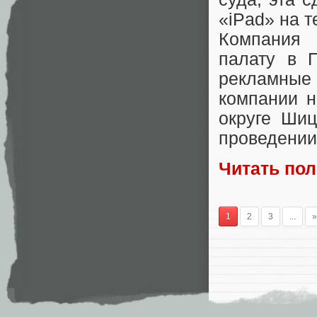
«iPad» на т
Компания 
палату в П
рекламны
компании н
округе Шиц
проведении
Читать по
1
2
3
...
»