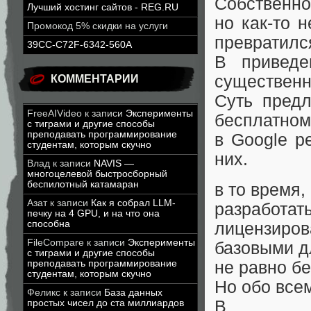
Собственно 
Лучший хостинг сайтов - REG.RU
но как-то 
Промокод 5% скидки на услуги
превратился
39CC-C72F-6342-560A
В приведе
существенн
КОММЕНТАРИИ
Суть предл
FreeAIVideo
к записи
Эксперименты
бесплатном
с тиграми и другие способы
преподавать программирование
в Google р
студентам, которым скучно
них.
Влад
к записи
NAVIS —
многоцелевой быстросборный
беспилотный катамаран
в то время,
Азат
к записи
Как я собрал LLM-
разработат
печку на 4 GPU, и на что она
способна
лицензиро
FileCompare
к записи
Эксперименты
базовыми д
с тиграми и другие способы
не равно б
преподавать программирование
студентам, которым скучно
Но обо всем
Феликс
к записи
База данных
В
простых чисел до ста миллиардов