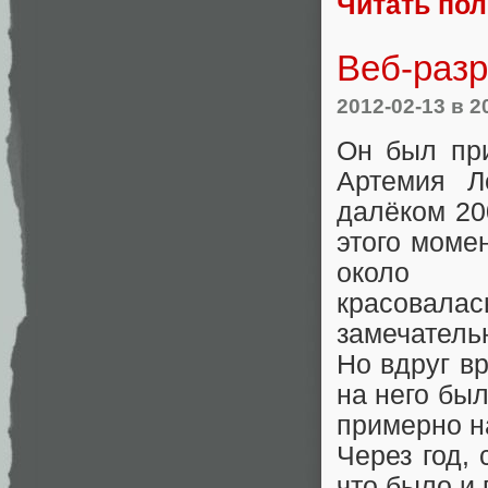
Читать по
Веб-разр
2012-02-13
в 2
Он был пр
Артемия Л
далёком 20
этого моме
около
красовалас
замечатель
Но вдруг в
на него был
примерно на
Через год,
что было и 