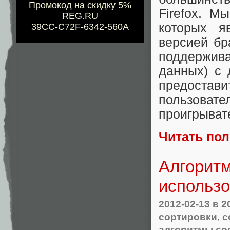
Промокод на скидку 5%
Firefox. М
REG.RU
которых я
39CC-C72F-6342-560A
версией бр
поддержив
данных) с 
предост
пользова
проигрыват
Читать по
Алгоритм
использо
2012-02-13
в 2
сортировки
,
с
алгоритмы со