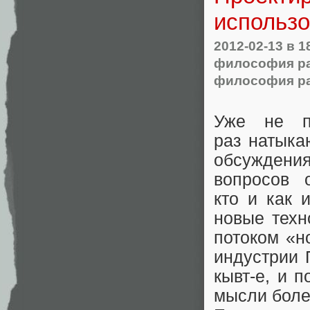
использо
2012-02-13
в 1
философия ра
философия ра
Уже не п
раз натыка
обсуждени
вопросов 
кто и как 
новые техн
потоком «н
индустрии 
кывт-е, и 
мысли боле