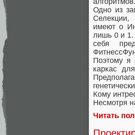
алгоритмов
Одно из за
Селекции,
имеют о Ин
лишь 0 и 1.
себя пр
ФитнессФун
Поэтому я 
каркас для
Предпола
генетически
Кому интрес
Несмотря н
Читать по
Проектир