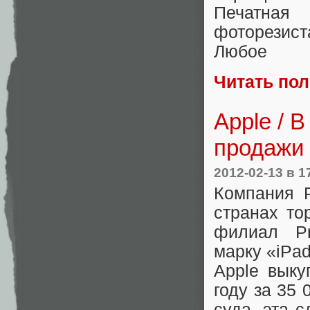
Печатная
фоторезист
Любое
Читать по
Apple / 
продажи
2012-02-13
в 1
Компания P
странах то
филиал Pr
марку «iPad
Apple выку
году за 35 
суда, эта 