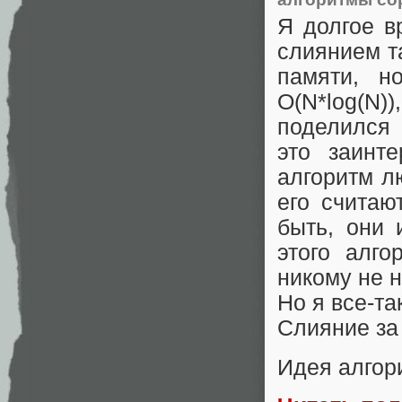
Я долгое в
слиянием т
памяти, н
O(N*log(N
поделился 
это заинт
алгоритм л
его счита
быть, они 
этого алго
никому не 
Но я все-та
Слияние за
Идея алгор