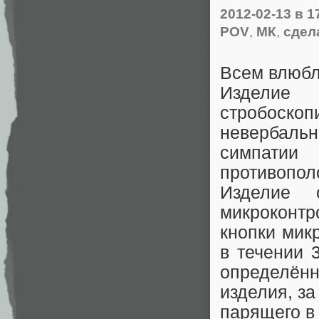
2012-02-13
в 1
POV
,
МК
,
сдел
Всем влюбл
Издели
стробоско
невербаль
симпат
противопол
Изделие 
микроконтр
кнопки мик
в течении 
определё
изделия, з
парящего в 