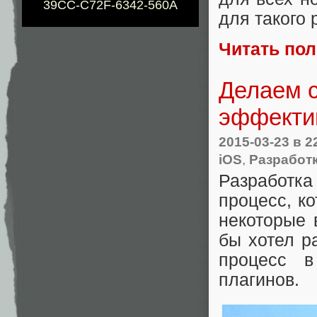
39CC-C72F-6342-560A
для такого 
Читать по
Делаем с
эффекти
2015-03-23
в 2
iOS
,
Разработк
Разработка
процесс, к
некоторые 
бы хотел р
процесс 
плагинов.