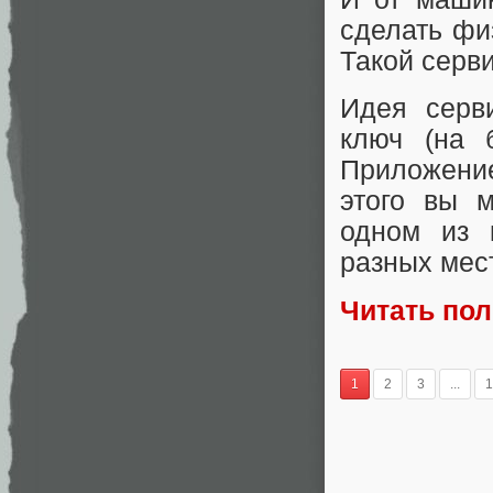
сделать фи
Такой серв
Идея серв
ключ (на 
Приложение
этого вы 
одном из 
разных мес
Читать по
1
2
3
...
1