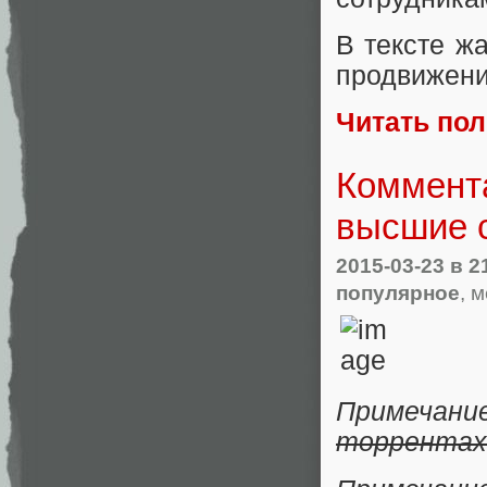
В тексте ж
продвижении
Читать по
Коммента
высшие 
2015-03-23
в 2
популярное
, 
Примечан
торрентах