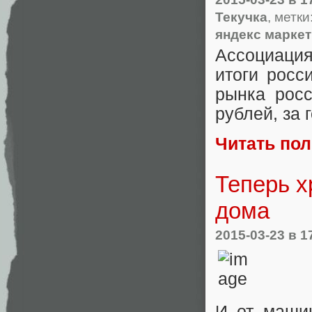
Текучка
, метки
яндекс маркет
Ассоциация
итоги росс
рынка росс
рублей
,
за 
Читать по
Теперь х
дома
2015-03-23
в 1
И от машин