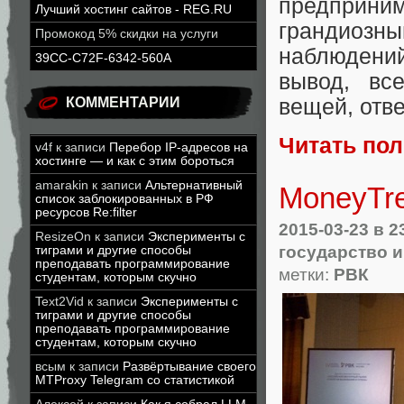
предприни
Лучший хостинг сайтов - REG.RU
грандиозны
Промокод 5% скидки на услуги
наблюдени
39CC-C72F-6342-560A
вывод, вс
вещей, отв
КОММЕНТАРИИ
Читать по
v4f
к записи
Перебор IP-адресов на
хостинге — и как с этим бороться
amarakin
к записи
Альтернативный
MoneyTre
список заблокированных в РФ
ресурсов Re:filter
2015-03-23
в 2
ResizeOn
к записи
Эксперименты с
государство и 
тиграми и другие способы
преподавать программирование
метки:
РВК
студентам, которым скучно
Text2Vid
к записи
Эксперименты с
тиграми и другие способы
преподавать программирование
студентам, которым скучно
всым
к записи
Развёртывание своего
MTProxy Telegram со статистикой