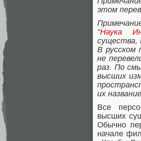
Примечани
этом перев
Примечание
"
Наука Ин
существа, 
В русском 
не перевел
раз. По см
высших изм
пространст
их названи
Все перс
высших сущ
Обычно пер
начале фил