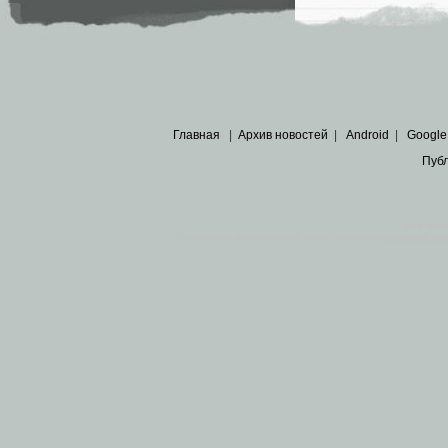
Главная
|
Архив новостей
|
Android
|
Google
Пуб
Все пра
Основными материалами сайта являются
архивные ко