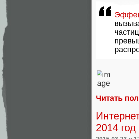
Эффек
вызыв
части
пре
распро
Читать по
Интернет
2014 год
2015-03-23
в 1