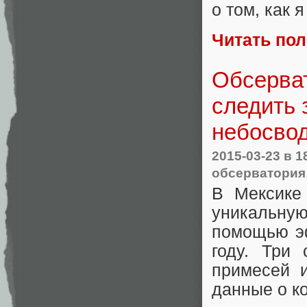
о том, как 
Читать по
Обсерват
следить 
небосво
2015-03-23
в 1
обсерватория
В Мексике
уникальну
помощью эф
году. Три
примесей 
данные о к