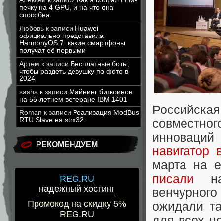
Алексей
к записи
Как я собрал LLM-
печку на 4 GPU, и на что она
способна
Любовь
к записи
Huawei
официально представила
HarmonyOS 7: какие смартфоны
получат её первыми
Артем
к записи
Бесплатные боты,
чтобы раздеть девушку по фото в
2024
sasha
к записи
Майнинг биткоинов
на 55-летнем ветеране IBM 1401
Российск
Roman
к записи
Реализация ModBus
RTU Slave на stm32
совместно
инноваций
РЕКОМЕНДУЕМ
навигатор 
марта на 
писали
на 
REG.RU
надежный хостинг
венчурног
Промокод на скидку 5%
ожидали та
REG.RU
для всех н