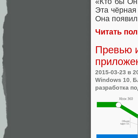
«Кто бы Он
Эта чёрная
Она появила
Читать по
Превью и
приложе
2015-03-23
в 2
Windows 10
,
Б
разработка п