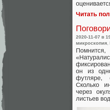
оцениваетс
Читать по
Поговори
2020-11-07
в 1
микроскопия
,
Помнится,
«Натурал
фиксирован
он из одн
футляре, 
Сколько и
через оку
листьев во