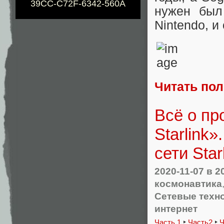
39CC-C72F-6342-560A
нужен был
Nintendo, и
Читать по
Всё о пр
Starlink
сети Sta
2020-11-07
в 2
космонавтика
Сетевые техн
интернет
Часть 1
‣
Часть2
‣
Ч