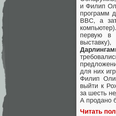
и Филип Ол
программ д
BBC, а з
компьютер).
первую в
выставку),
Дарлингам
требова
предложен
для них иг
Филип Оли
выйти к Ро
за шесть н
А продано 
Читать по