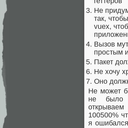
геттеров
Не придум
так, чтоб
vuex, что
приложен
Вызов му
простым 
Пакет до
Не хочу х
Оно должн
Не может б
не было н
открывае
100500% что
я ошибался