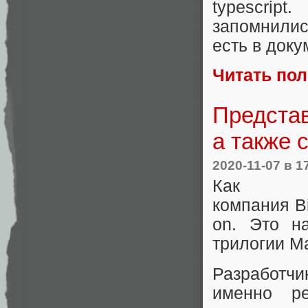
typescrip
запомнилис
есть в док
Читать по
Представ
а также 
2020-11-07
в 1
Как
компания Bi
on. Это н
трилогии M
Разработч
именно р