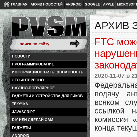
ГЛАВНАЯ
АРХИВ НОВОСТЕЙ
ANDROID
GOOGLE
APPLE
MICROSOF
АРХИВ З
FTC може
нарушен
НОВОСТИ
законода
ПРОГРАММИРОВАНИЕ
ИНФОРМАЦИОННАЯ БЕЗОПАСНОСТЬ
2020-11-07
в 2
ЭТО ИНТЕРЕСНО
Федеральн
НАУЧНО-ПОПУЛЯРНОЕ
подачу ан
ГАДЖЕТЫ И УСТРОЙСТВА ДЛЯ ГИКОВ
всяком слу
ТЕКУЧКА
ссылкой н
JAVASCRIPT
комиссия «
DIY ИЛИ СДЕЛАЙ САМ
конца теку
ГАДЖЕТЫ
ANDROID