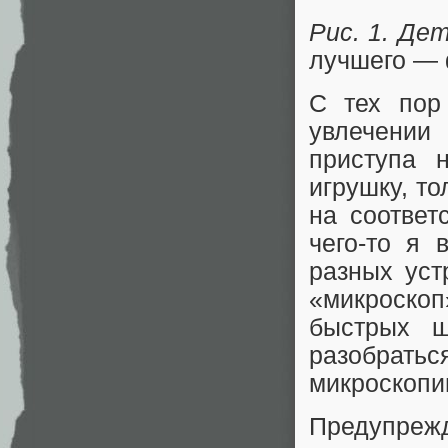
Рис. 1. Де
лучшего — 
С тех пор
увлечении
приступа 
игрушку, т
на соответ
чего-то я
разных уст
«микроскоп
быстрых щ
разобрат
микроскопи
Предупрежд