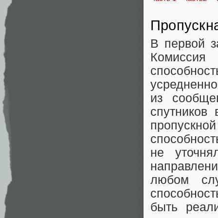
Пропускна
В первой з
Комиссия 
способност
усредненно
из сообще
спутников 
пропускной
способност
не уточня
направлени
любом слу
способност
быть реал