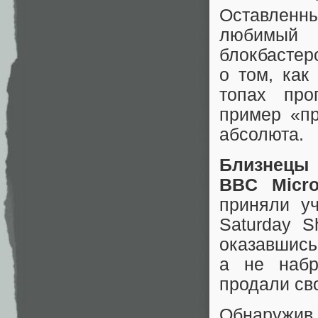
Оставленн
любимый 
блокбастер
о том, как
топах про
пример «пр
абсолюта.
Близнецы
BBC Micr
приняли уч
Saturday 
оказавшись
а не набр
продали с
Обнаружив,