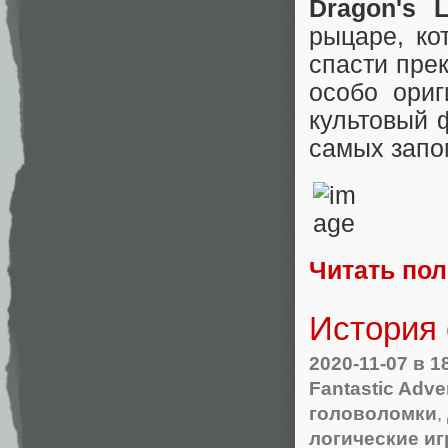
Dragon's L
рыцаре, ко
спасти прек
особо ориг
культовый 
самых запо
Читать по
История 
2020-11-07
в 1
Fantastic Adve
головоломки
,
логические и