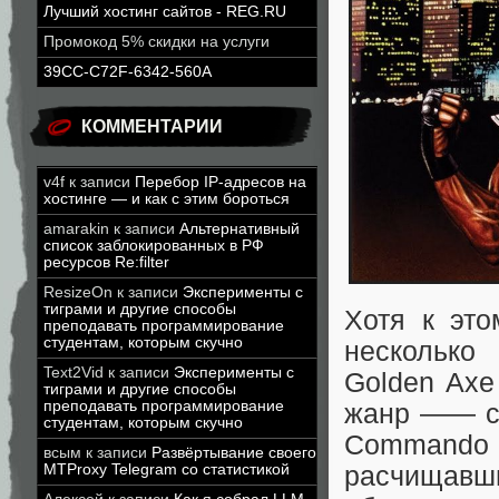
Лучший хостинг сайтов - REG.RU
Промокод 5% скидки на услуги
39CC-C72F-6342-560A
КОММЕНТАРИИ
v4f
к записи
Перебор IP-адресов на
хостинге — и как с этим бороться
amarakin
к записи
Альтернативный
список заблокированных в РФ
ресурсов Re:filter
ResizeOn
к записи
Эксперименты с
тиграми и другие способы
Хотя к эт
преподавать программирование
студентам, которым скучно
несколько
Text2Vid
к записи
Эксперименты с
Golden Axe
тиграми и другие способы
преподавать программирование
жанр —— сп
студентам, которым скучно
Command
всым
к записи
Развёртывание своего
расчищав
MTProxy Telegram со статистикой