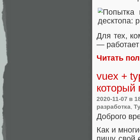
Для тех, ко
— работает 
Читать по
vuex + ty
который 
2020-11-07
в 1
разработка
,
Ty
Доброго вре
Как и многи
пишу свой