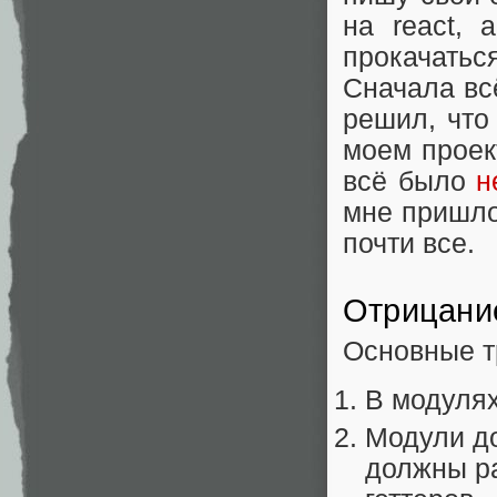
на react, 
прокачатьс
Сначала вс
решил, что 
моем проек
всё было
н
мне пришло
почти все.
Отрицани
Основные т
В модулях
Модули до
должны ра