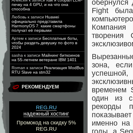
Алексей
к записи
Как я собрал LLM-
обернулся 
печку на 4 GPU, и на что она
Fight был
способна
компьютер
Любовь
к записи
Huawei
официально представила
Компания 
HarmonyOS 7: какие смартфоны
получат её первыми
творения 
Артем
к записи
Бесплатные боты,
эксклюзиво
чтобы раздеть девушку по фото в
2024
Вырезанные
sasha
к записи
Майнинг биткоинов
на 55-летнем ветеране IBM 1401
зона, есл
Roman
к записи
Реализация ModBus
успешной,
RTU Slave на stm32
эксклюзивн
РЕКОМЕНДУЕМ
временем 
один из с
рекорды п
REG.RU
показывае
надежный хостинг
именно на
Промокод на скидку 5%
REG.RU
годы, а Se