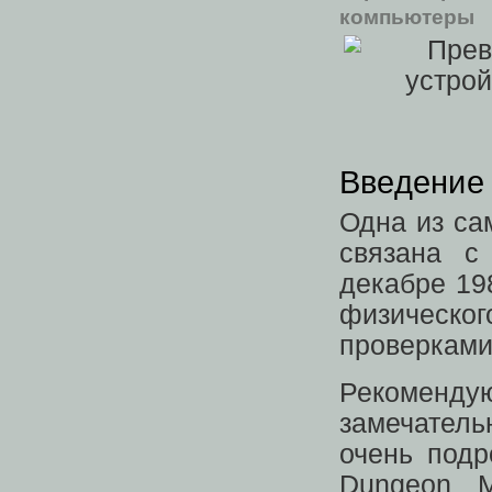
компьютеры
Введение
Одна из са
связана 
декабре 19
физическо
проверками
Рекоменд
замечатель
очень подр
Dungeon M