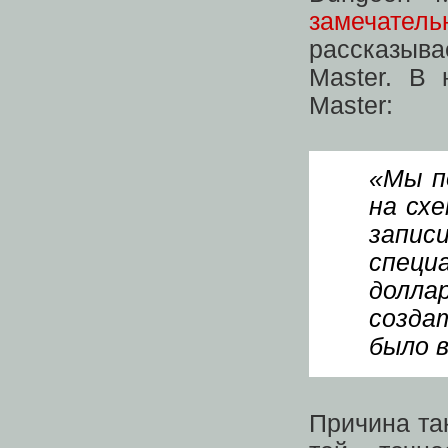
замечател
рассказыва
Master. В 
Master:
«Мы п
на сх
зап
специ
долла
созда
было 
Причина та