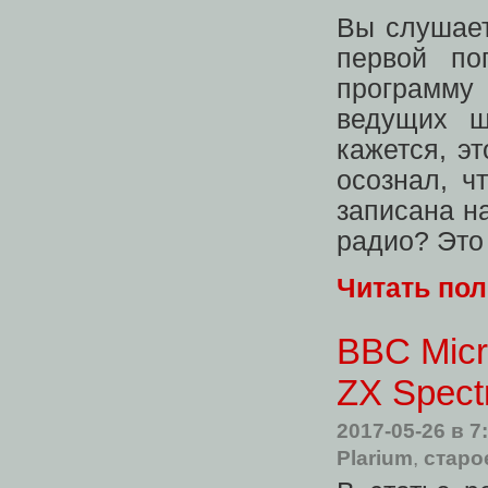
Вы слушает
первой по
программу
ведущих ш
кажется, э
осознал, ч
записана на
радио? Это
Читать по
BBC Micr
ZX Spect
2017-05-26
в 7
Plarium
,
старо