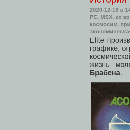
2020-12-18
в 1
PC
,
MSX
,
zx s
космосим
,
пр
экономическа
Elite прои
графике, о
космическ
жизнь мол
Брабена
.