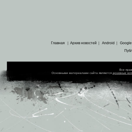
Главная
|
Архив новостей
|
Android
|
Google
Пуб
Все пра
Основными материалами сайта являются
архивные ко