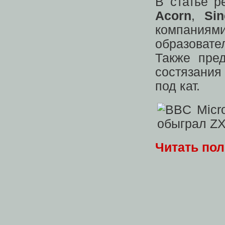
В статье р
Acorn
,
Sin
компаниям
образовате
Также пред
состязани
под кат.
Читать по