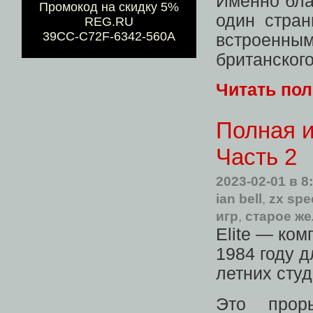
Именно бла
Промокод на скидку 5%
один стран
REG.RU
39CC-C72F-6342-560A
встроенны
британског
Читать по
Полная и
Часть 2
2023-02-01
в 8
ian bell
,
zx spe
игр
,
старое же
Elite — ком
1984 году д
летних сту
Это прор