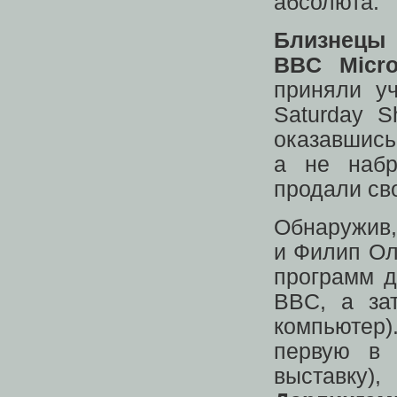
абсолюта.
Близнецы
BBC Micr
приняли уч
Saturday 
оказавшись
а не набр
продали с
Обнаружив,
и Филип Ол
программ д
BBC, а з
компьютер).
первую в
выставку),