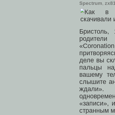
Spectrum
,
zx8
Бристоль,
родители
«Coronati
притворяяс
деле вы ск
пальцы на
вашему те
слышите ан
ждали».
одновреме
«записи», 
странным м