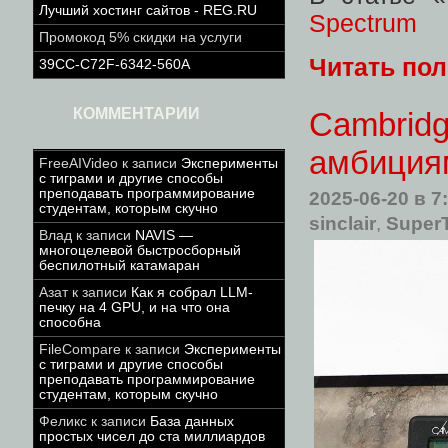
Лучший хостинг сайтов - REG.RU
Spectrum
Промокод 5% скидки на услуги
Читать по
39CC-C72F-6342-560A
КОММЕНТАРИИ
Cambridg
амбициям
FreeAIVideo
к записи
Эксперименты
с тиграми и другие способы
преподавать программирование
2025-06-20
в 7
студентам, которым скучно
sinclair
,
SuperT
Влад
к записи
NAVIS —
многоцелевой быстросборный
беспилотный катамаран
Азат
к записи
Как я собрал LLM-
печку на 4 GPU, и на что она
способна
FileCompare
к записи
Эксперименты
с тиграми и другие способы
преподавать программирование
студентам, которым скучно
Феликс
к записи
База данных
простых чисел до ста миллиардов