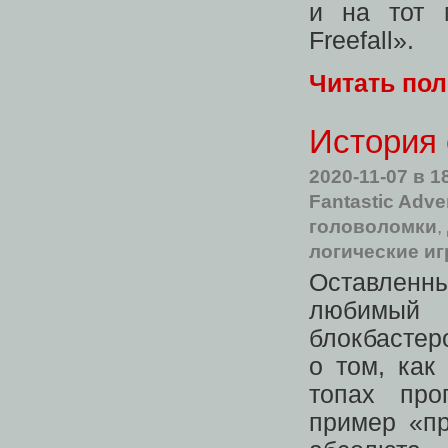
и на тот 
Freefall».
Читать по
История 
2020-11-07
в 1
Fantastic Adve
головоломки
,
логические и
Оставленн
любимый 
блокбастер
о том, как
топах про
пример «пр