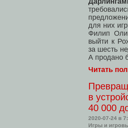
Дарлингам
требова
предложен
для них иг
Филип Оли
выйти к Ро
за шесть н
А продано 
Читать по
Превраща
в устрой
40 000 д
2020-07-24
в 7
Игры и игров