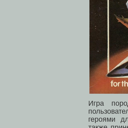
Игра поро
пользоват
героями д
также прин