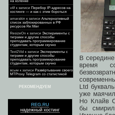
на коленке
v4f
к записи
Перебор IP-адресов на
хостинге — и как с этим бороться
amarakin
к записи
Альтернативный
список заблокированных в РФ
ресурсов Re:filter
ResizeOn
к записи
Эксперименты с
тиграми и другие способы
преподавать программирование
студентам, которым скучно
Text2Vid
к записи
Эксперименты с
тиграми и другие способы
В середине
преподавать программирование
студентам, которым скучно
время со
всым
к записи
Развёртывание своего
безвозвратн
MTProxy Telegram со статистикой
современны
Ltd буквал
РЕКОМЕНДУЕМ
уже маячил
Но Клайв 
REG.RU
бы смирил
надежный хостинг