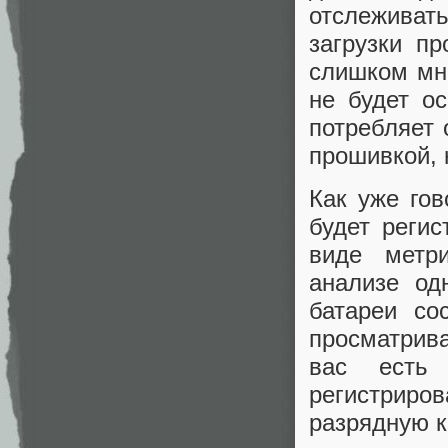
отслеживат
загрузки п
слишком мно
не будет о
потребляет 
прошивкой, 
Как уже гов
будет регис
виде метр
анализе од
батареи со
просматрива
вас есть 
регистриро
разрядную к