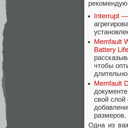
рекомендую
Interrupt 
агрегирова
установле
Memfault W
Battery Li
рассказыв
чтобы опт
длительно
Memfault D
документе
свой слой
добавлени
размеров.
Одна из ва