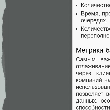
Количеств
Время, пр
очередях.
Количеств
переполне
Метрики б
Самым важ
отлаживани
через клие
компаний на
использов
позволяет 
данных, осо
способности