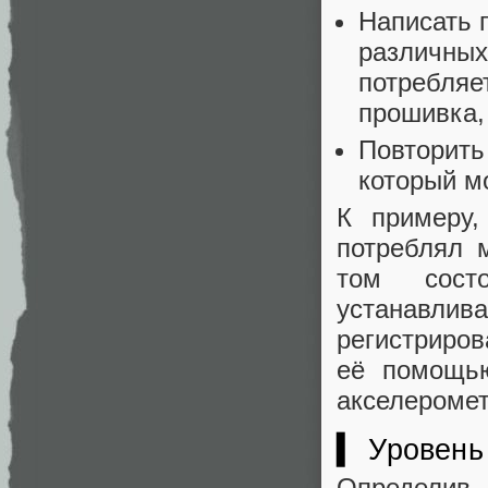
Написать 
различных
потребляе
прошивка,
Повторить
который м
К примеру,
потреблял м
том сост
устанавлив
регистриров
её помощью
акселеромет
▍ Уровень
Определив,