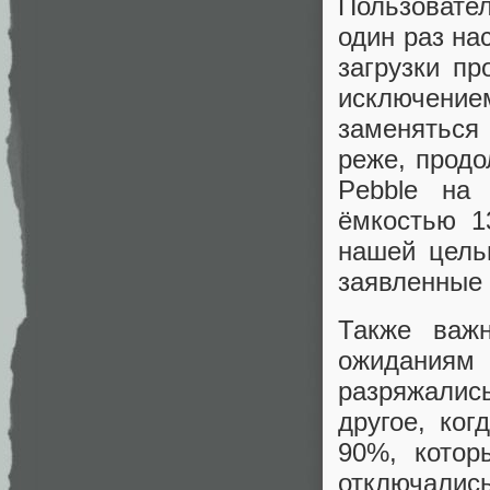
Пользовате
один раз на
загрузки пр
исключени
заменяться
реже, продо
Pebble на 
ёмкостью 1
нашей цель
заявленные 
Также важн
ожиданиям
разряжалис
другое, ко
90%, котор
отключались