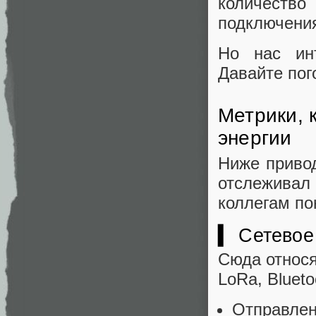
количеств
подключения
Но нас инт
Давайте пог
Метрики, 
энергии
Ниже привод
отслеживал
коллегам по
▍ Сетевое
Сюда относя
LoRa, Blueto
Отправлен