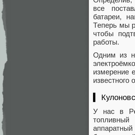
все поста
батареи, н
Теперь мы р
чтобы подт
работы.
Одним из н
электроём
измерение е
известного 
▍ Кулоновс
У нас в Pe
топливный
аппаратны