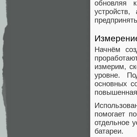
обновляя 
устройств,
предпринять
Измерени
Начнём соз
проработаю
измерим, ск
уровне. П
основных с
повышенная
Использован
помогает по
отдельное у
батареи.