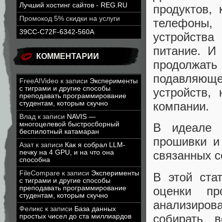
Лучший хостинг сайтов - REG.RU
продуктов,
Промокод 5% скидки на услуги
телефоны,
39CC-C72F-6342-560A
устройства
питание. И
КОММЕНТАРИИ
продолжат
подавляющ
FreeAIVideo
к записи
Эксперименты
с тиграми и другие способы
устройств,
преподавать программирование
студентам, которым скучно
компании.
Влад
к записи
NAVIS —
многоцелевой быстросборный
В идеале 
беспилотный катамаран
прошивки и
Азат
к записи
Как я собрал LLM-
печку на 4 GPU, и на что она
связанных с
способна
FileCompare
к записи
Эксперименты
В этой ста
с тиграми и другие способы
оценки пр
преподавать программирование
студентам, которым скучно
анализиров
Феликс
к записи
База данных
собирать 
простых чисел до ста миллиардов