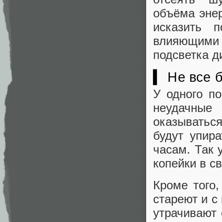
объёма энер
исказить 
влияющими 
подсветка д
▍ Не все 
У одного по
неудачные 
оказыватьс
будут упир
часам. Так 
копейки в с
Кроме того,
стареют и с
утрачивают 