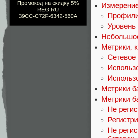
Промокод на скидку 5%
Измерение
REG.RU
Профили
39CC-C72F-6342-560A
Уровень 
Небольшое
Метрики, 
Сетевое
Использ
Использо
Метрики б
Метрики б
Не реги
Регистри
Не регис