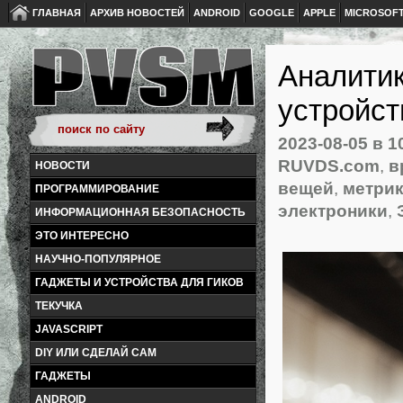
ГЛАВНАЯ
АРХИВ НОВОСТЕЙ
ANDROID
GOOGLE
APPLE
MICROSOF
Аналитик
устройст
2023-08-05
в 1
RUVDS.com
,
в
НОВОСТИ
вещей
,
метри
ПРОГРАММИРОВАНИЕ
электроники
,
ИНФОРМАЦИОННАЯ БЕЗОПАСНОСТЬ
ЭТО ИНТЕРЕСНО
НАУЧНО-ПОПУЛЯРНОЕ
ГАДЖЕТЫ И УСТРОЙСТВА ДЛЯ ГИКОВ
ТЕКУЧКА
JAVASCRIPT
DIY ИЛИ СДЕЛАЙ САМ
ГАДЖЕТЫ
ANDROID