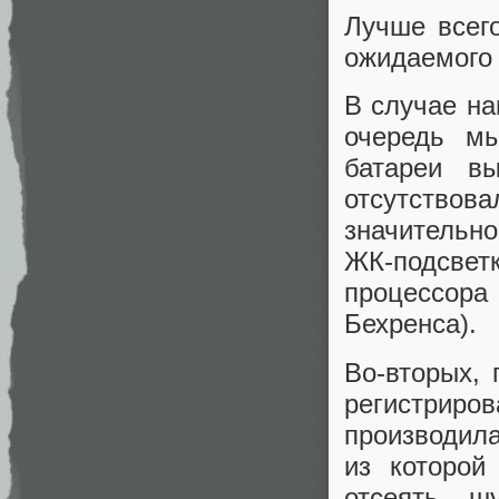
Лучше всег
ожидаемого 
В случае на
очередь м
батареи в
отсутство
значительн
ЖК-подсве
процессора
Бехренса).
Во-вторых,
регистри
производил
из которой
отсеять ш