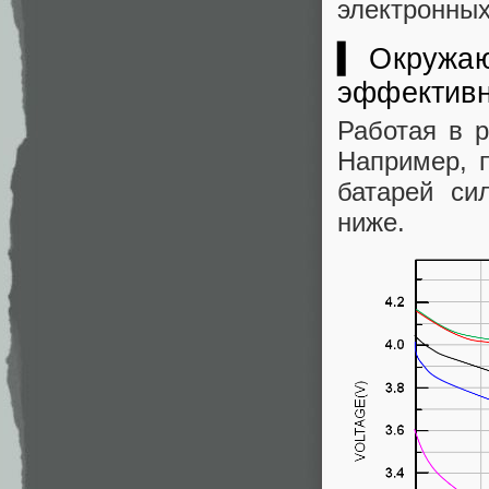
электронных
▍ Окружаю
эффективн
Работая в р
Например, п
батарей си
ниже.