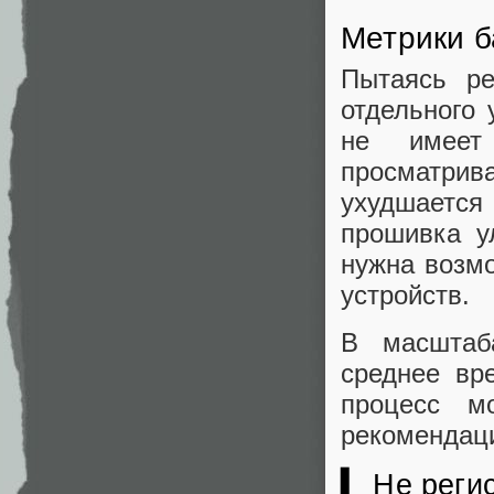
Метрики б
Пытаясь р
отдельного 
не имеет
просматрива
ухудшается
прошивка у
нужна возмо
устройств.
В масштаб
среднее вр
процесс м
рекомендаци
▍ Не реги