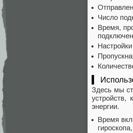
Отправлен
Число под
Время, пр
подключен
Настройки
Пропускна
Количеств
▍ Использ
Здесь мы с
устройств,
энергии.
Время вкл
гироскопа,