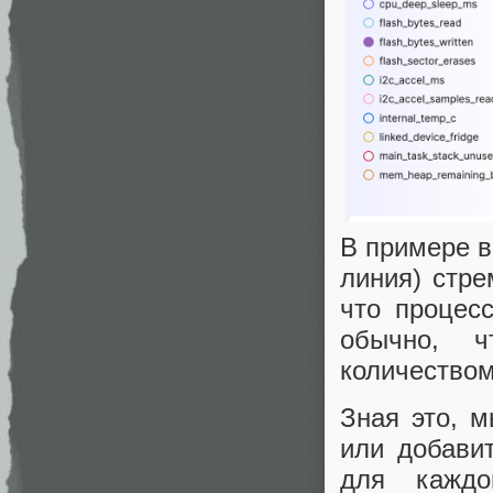
В примере в
линия) стре
что процес
обычно, ч
количеством
Зная это, 
или добави
для каждо