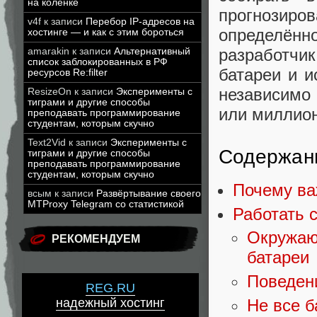
на коленке
прогнозир
v4f
к записи
Перебор IP-адресов на
определён
хостинге — и как с этим бороться
разработчи
amarakin
к записи
Альтернативный
список заблокированных в РФ
батареи и и
ресурсов Re:filter
независимо 
ResizeOn
к записи
Эксперименты с
тиграми и другие способы
или миллион
преподавать программирование
студентам, которым скучно
Text2Vid
к записи
Эксперименты с
Содержан
тиграми и другие способы
преподавать программирование
студентам, которым скучно
Почему ва
всым
к записи
Развёртывание своего
MTProxy Telegram со статистикой
Работать 
Окружаю
РЕКОМЕНДУЕМ
батареи
Поведени
REG.RU
Не все б
надежный хостинг