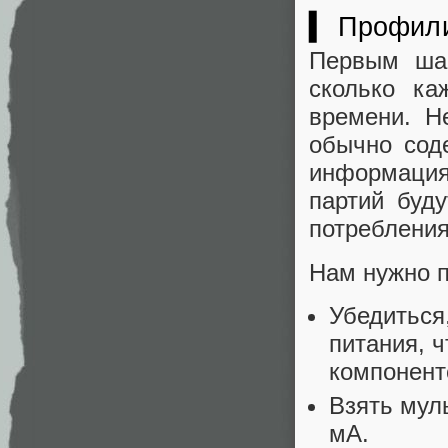
▍ Профили
Первым шаг
сколько ка
времени. Н
обычно сод
информация 
партий буду
потребления
Нам нужно 
Убедиться
питания, 
компонент
Взять мул
мА.