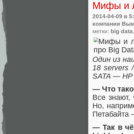
Мифы и л
2014-04-09
в 5
компании Вым
метки:
big data
Один из на
18 servers 
SATA — HP
— Что тако
Все знают,
Но, наприме
Петабайта —
— Так в ч