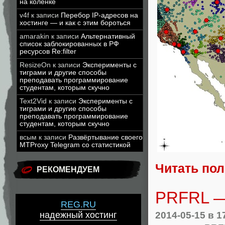
на коленке
v4f
к записи
Перебор IP-адресов на
хостинге — и как с этим бороться
amarakin
к записи
Альтернативный
список заблокированных в РФ
ресурсов Re:filter
ResizeOn
к записи
Эксперименты с
тиграми и другие способы
преподавать программирование
студентам, которым скучно
Text2Vid
к записи
Эксперименты с
тиграми и другие способы
преподавать программирование
студентам, которым скучно
всым
к записи
Развёртывание своего
MTProxy Telegram со статистикой
Читать по
РЕКОМЕНДУЕМ
PRFRL — 
REG.RU
2014-05-15
в 1
надежный хостинг