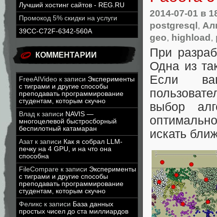
Лучший хостинг сайтов - REG.RU
2014-07-01
в 1
Промокод 5% скидки на услуги
postgresql
,
Ал
39CC-C72F-6342-560A
geo
,
highload
,
При разраб
КОММЕНТАРИИ
Одна из та
Если ва
FreeAIVideo
к записи
Эксперименты
с тиграми и другие способы
пользовате
преподавать программирование
студентам, которым скучно
выбор ал
Влад
к записи
NAVIS —
оптимально
многоцелевой быстросборный
беспилотный катамаран
искать бли
Азат
к записи
Как я собрал LLM-
печку на 4 GPU, и на что она
способна
FileCompare
к записи
Эксперименты
с тиграми и другие способы
преподавать программирование
студентам, которым скучно
Феликс
к записи
База данных
простых чисел до ста миллиардов