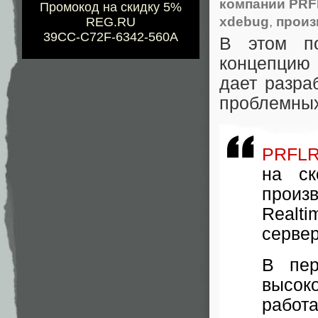
компании PR
Промокод на скидку 5%
xdebug
,
произ
REG.RU
39CC-C72F-6342-560A
В этом по
концепцию
дает разра
проблемных
PRFL
на ск
произ
Realt
сервер
В пе
высок
работ