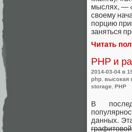
мыслях, — «
своему нача
порцию пр
заняться пр
Читать по
PHP и р
2014-03-04
в 1
php
,
высокая 
storage
,
PHP
В после
популярно
данных. Эт
графитовой