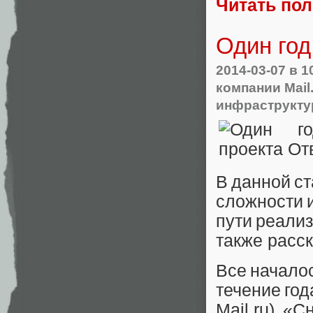
Читать по
Один год
2014-03-07
в 1
компании Mail
инфраструкту
В данной ст
сложности 
пути реализ
также расск
Все началос
течение год
Mail.ru). «