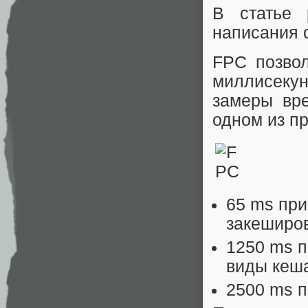
В статье 
написания с
FPC позвол
миллисекун
замеры вре
одном из пр
65 ms при
закеширо
1250 ms п
виды кеша
2500 ms п