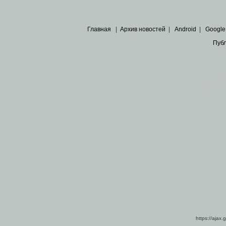
Главная
|
Архив новостей
|
Android
|
Google
Пуб
Все пра
Основными материалами сайта являются
архивные ко
https://ajax.