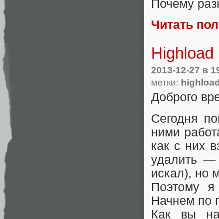
Почему раз
Читать по
Highload
2013-12-27
в 1
метки:
highloa
Доброго вре
Сегодня по
ними работа
как с них в
удалить — 
искал), но 
Поэтому я
Начнем по 
Как вы на