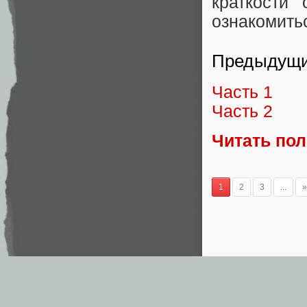
краткости
ознакомить
Предыдущи
Часть 1
Часть 2
Читать по
1
2
3
...
»