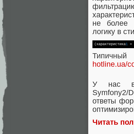
фильтрац
характерис
не более 
логику в ст
(характеристика
1
 = 
Типичны
hotline.ua/c
У нас в
Symfony2/
ответы фор
оптимизиров
Читать по