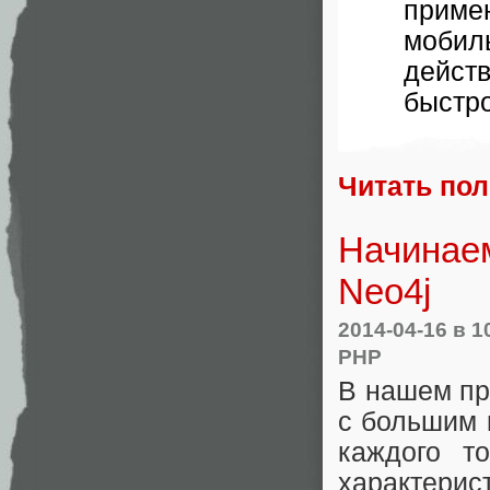
приме
мобил
дейс
быстр
Читать по
Начинаем
Neo4j
2014-04-16
в 1
PHP
В нашем пр
с большим 
каждого т
характер