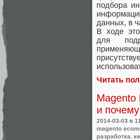
подбора ин
информаци
данных, в ч
В ходе эт
для подр
применяющ
присутству
использоват
Читать по
Magento 
и почему
2014-03-03
в 1
magento ecom
разработка
,
к