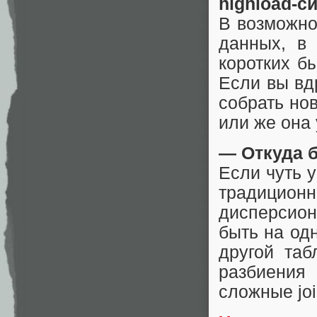
highload-с
В возможно
данных, в 
коротких б
Если вы вд
собрать но
или же она 
— Откуда б
Если чуть у
традицион
дисперсио
быть на од
другой таб
разбиения
сложные joi