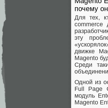
Magento E
почему он
Для тех, к
commerce 
разработчи
эту пробл
«ускорялок
движке Ma
Magento бу
Среди так
объединени
Одной из о
Full Page
модуль Ent
Magento Ent