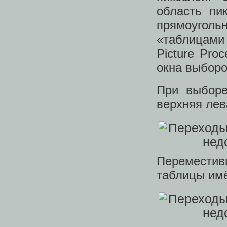
область пи
прямоуголь
«таблицами 
Picture Pro
окна выборо
При выборе
верхняя лев
Переместивш
таблицы им