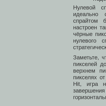
Нулевой с
идеально 
спрайтом 
настроен та
чёрные пик
нулевого 
стратегичес
Заметьте, ч
пикселей д
верхнем пи
пикселях от
Hit, игра 
завершени
горизонталь