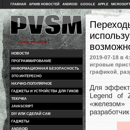
ГЛАВНАЯ
АРХИВ НОВОСТЕЙ
ANDROID
GOOGLE
APPLE
MICROSOF
Переходы
использ
возможн
НОВОСТИ
2019-07-18
в 4
ПРОГРАММИРОВАНИЕ
игровые прис
ИНФОРМАЦИОННАЯ БЕЗОПАСНОСТЬ
графикой
,
раз
ЭТО ИНТЕРЕСНО
НАУЧНО-ПОПУЛЯРНОЕ
Для эффекта
ГАДЖЕТЫ И УСТРОЙСТВА ДЛЯ ГИКОВ
Legend of 
ТЕКУЧКА
«железом»
JAVASCRIPT
разработчик
DIY ИЛИ СДЕЛАЙ САМ
ГАДЖЕТЫ
ANDROID