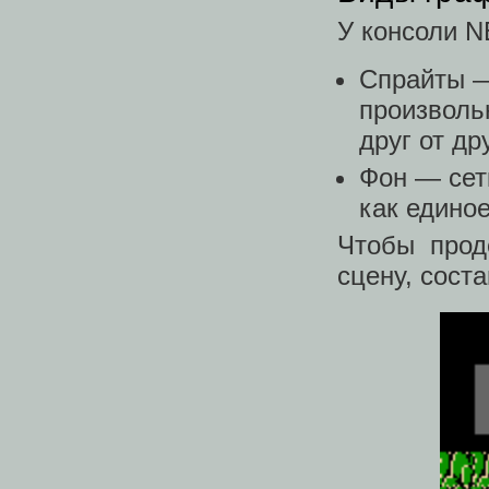
У консоли N
Спрайты —
произволь
друг от др
Фон — сет
как едино
Чтобы прод
сцену, сост