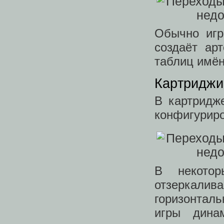
Обычно игр
создаёт ар
таблиц имён
Картриджи
В картридж
конфигуриро
В некото
отзеркалива
горизонтал
игры дина