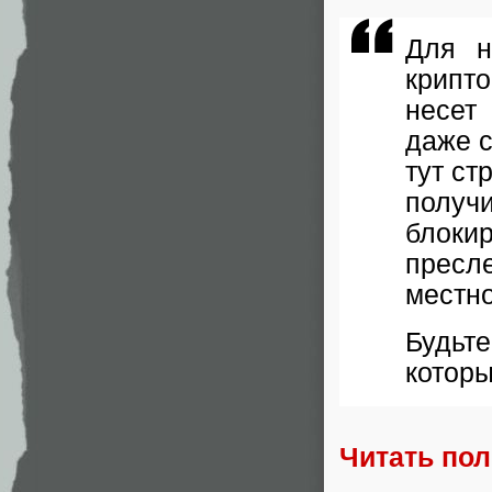
Для н
крипто
несет
даже 
тут ст
получ
блоки
пресл
местно
Будьт
которы
Читать по