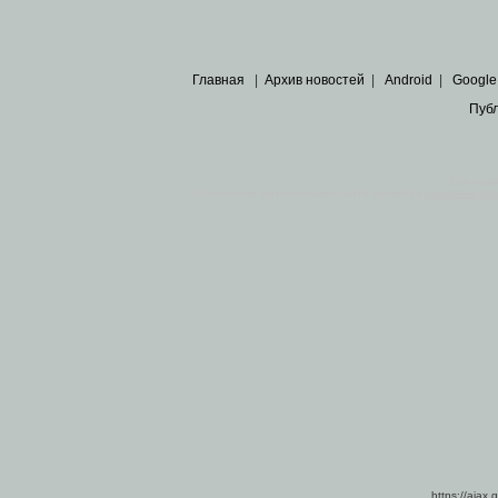
Главная
|
Архив новостей
|
Android
|
Google
Пуб
Все пра
Основными материалами сайта являются
архивные ко
https://ajax.