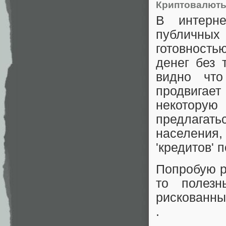
Криптовалют
В интерн
публичных 
готовность
денег без 
видно что
продвигает
некоторую 
предлагать
населения,
'кредитов'
Попробую р
то полезн
рискованны
.