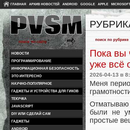
ГЛАВНАЯ
АРХИВ НОВОСТЕЙ
ANDROID
GOOGLE
APPLE
MICROSOF
РУБРИК
Пока вы 
НОВОСТИ
ПРОГРАММИРОВАНИЕ
уже всё 
ИНФОРМАЦИОННАЯ БЕЗОПАСНОСТЬ
2026-04-13
в 8
ЭТО ИНТЕРЕСНО
Меня перио
НАУЧНО-ПОПУЛЯРНОЕ
грамотности
ГАДЖЕТЫ И УСТРОЙСТВА ДЛЯ ГИКОВ
ТЕКУЧКА
Отматываю
JAVASCRIPT
были не у
DIY ИЛИ СДЕЛАЙ САМ
простые в
ГАДЖЕТЫ
ANDROID