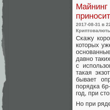
Майнинг 
приноси
2017-08-31
в 2
Криптовалют
Скажу коро
которых уж
основанны
давно таких
с использо
такая экзо
бывает оп
порядка 6р
год, при ст
Но при ряд