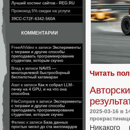
Лучший хостинг сайтов - REG.RU
Промокод 5% скидки на услуги
39CC-C72F-6342-560A
КОММЕНТАРИИ
FreeAIVideo
к записи
Эксперименты
с тиграми и другие способы
преподавать программирование
студентам, которым скучно
Влад
к записи
NAVIS —
Читать по
многоцелевой быстросборный
беспилотный катамаран
Азат
к записи
Как я собрал LLM-
Авторски
печку на 4 GPU, и на что она
способна
результа
FileCompare
к записи
Эксперименты
с тиграми и другие способы
преподавать программирование
2025-03-16
в 1
студентам, которым скучно
прокрастинац
Феликс
к записи
База данных
Никакого 
простых чисел до ста миллиардов