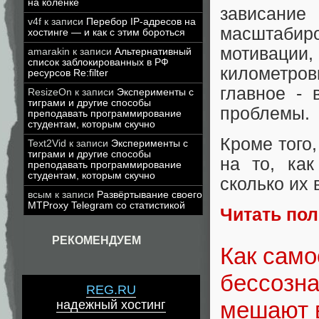
на коленке
зависани
v4f
к записи
Перебор IP-адресов на
масштабир
хостинге — и как с этим бороться
мотиваци
amarakin
к записи
Альтернативный
список заблокированных в РФ
километров
ресурсов Re:filter
главное - 
ResizeOn
к записи
Эксперименты с
тиграми и другие способы
проблемы.
преподавать программирование
студентам, которым скучно
Кроме того,
Text2Vid
к записи
Эксперименты с
тиграми и другие способы
на то, как
преподавать программирование
студентам, которым скучно
сколько их 
всым
к записи
Развёртывание своего
MTProxy Telegram со статистикой
Читать по
РЕКОМЕНДУЕМ
Как само
бессозна
REG.RU
мешают 
надежный хостинг