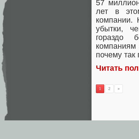
57 миллио
лет в эт
компании. 
убытки, ч
гораздо 
компаниям 
почему так
Читать по
1
2
»