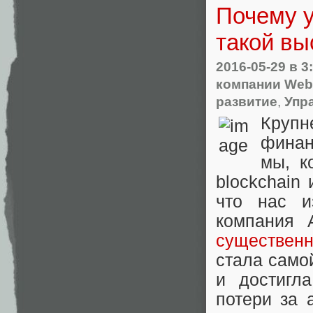
Почему у
такой вы
2016-05-29
в 3
компании Web
развитие
,
Упр
Круп
финан
мы, 
blockchain
что нас и
компания 
существен
стала само
и достигл
потери за 