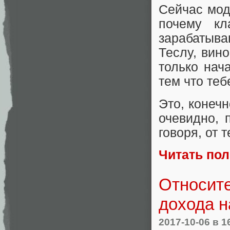
Сейчас мод
почему кл
зарабатыв
Теслу, вин
только нач
тем что теб
Это, конечн
очевидно, 
говоря, от 
Читать по
Относит
дохода н
2017-10-06
в 1