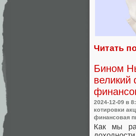
Читать п
Бином Нь
великий 
финансо
2024-12-09
в 8
котировки ак
финансовая п
Как мы ра
доходност