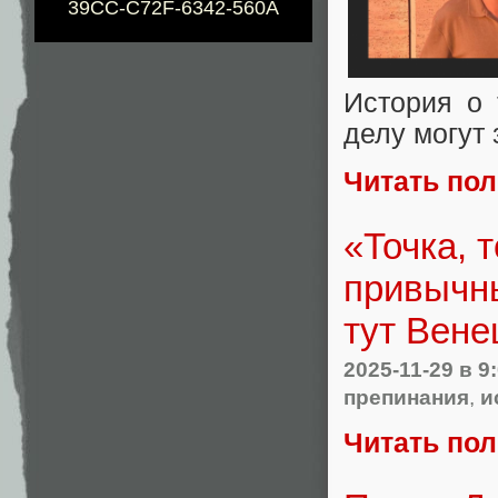
39CC-C72F-6342-560A
История о 
делу могут 
Читать по
«Точка, 
привычны
тут Вене
2025-11-29
в 9
препинания
,
и
Читать по