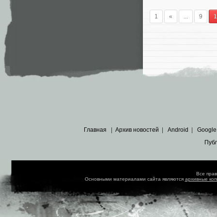
1
«
...
9
1
Главная
|
Архив новостей
|
Android
|
Google
Пуб
Все пра
Основными материалами сайта являются
архивные ко