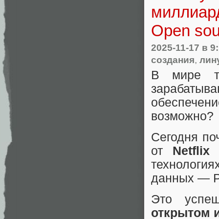
миллиард
Open sou
2025-11-17
в 9
создания
,
лин
В мире те
зарабаты
обеспечен
возможно?
Сегодня по
от
Netfli
технология
данных — P
Это успеш
открытом 