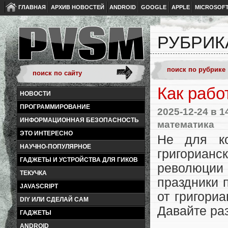
ГЛАВНАЯ
АРХИВ НОВОСТЕЙ
ANDROID
GOOGLE
APPLE
MICROSOF
РУБРИКА
Как раб
НОВОСТИ
ПРОГРАММИРОВАНИЕ
2025-12-24
в 1
ИНФОРМАЦИОННАЯ БЕЗОПАСНОСТЬ
математика
ЭТО ИНТЕРЕСНО
Не для ко
НАУЧНО-ПОПУЛЯРНОЕ
григорианс
ГАДЖЕТЫ И УСТРОЙСТВА ДЛЯ ГИКОВ
революции
ТЕКУЧКА
праздники 
JAVASCRIPT
от григори
DIY ИЛИ СДЕЛАЙ САМ
Давайте ра
ГАДЖЕТЫ
ANDROID