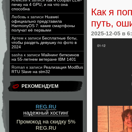
Алексей
к записи
Как я собрал LLM-
печку на 4 GPU, и на что она
Как я по
способна
Любовь
к записи
Huawei
путь, ош
официально представила
HarmonyOS 7: какие смартфоны
получат её первыми
2025-12-05
в 6
Артем
к записи
Бесплатные боты,
чтобы раздеть девушку по фото в
2024
sasha
к записи
Майнинг биткоинов
на 55-летнем ветеране IBM 1401
Roman
к записи
Реализация ModBus
RTU Slave на stm32
РЕКОМЕНДУЕМ
REG.RU
надежный хостинг
Промокод на скидку 5%
REG.RU