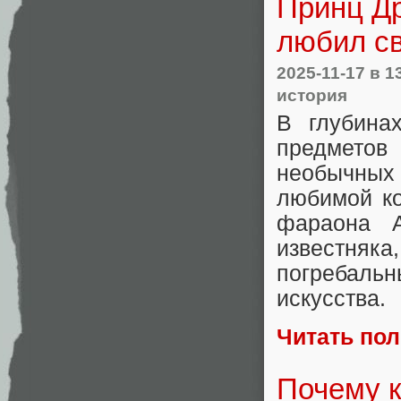
Принц Др
любил с
2025-11-17
в 1
история
В глубина
предметов
необычных
любимой ко
фараона А
известняк
погребал
искусства.
Читать по
Почему 