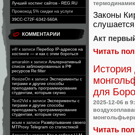
термодинами
Лучший хостинг сайтов - REG.RU
Промокод 5% скидки на услуги
Законы Кир
39CC-C72F-6342-560A
слушается:
КОММЕНТАРИИ
Акт первый
v4f
к записи
Перебор IP-адресов на
Читать по
хостинге — и как с этим бороться
amarakin
к записи
Альтернативный
История 
список заблокированных в РФ
ресурсов Re:filter
монголь
ResizeOn
к записи
Эксперименты с
тиграми и другие способы
преподавать программирование
для Бор
студентам, которым скучно
Text2Vid
к записи
Эксперименты с
2025-12-06
в 9
тиграми и другие способы
воздухоплава
преподавать программирование
студентам, которым скучно
монгольфьер
всым
к записи
Развёртывание своего
MTProxy Telegram со статистикой
Читать по