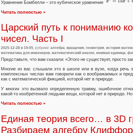
Уравнение Бомбелли – это кубическое уравнение
Читать полностью »
Царский путь к пониманию к
чисел. Часть I
2025-12-28
в 19:05
, рубрики:
алгебра
,
вращения
,
геометрия
,
история матем
математика для инженеров
,
математический анализ
,
мнимая единица
,
фи
Представьте, что вам сказали: «Этого не существует, просто за
Многие из вас слышали это в школе или в вузе, когда речь 
комплексных числах вам говорили как о воображаемых и пред
как с математической фикцией, которой нет в природе.
У многих это вызвало определенную травму, ошибочное отн
какой-то изобретенной людьми вещи, которой нет в природе. Н
Читать полностью »
Единая теория всего… в 3D 
Разбираем алгебру Клиффор