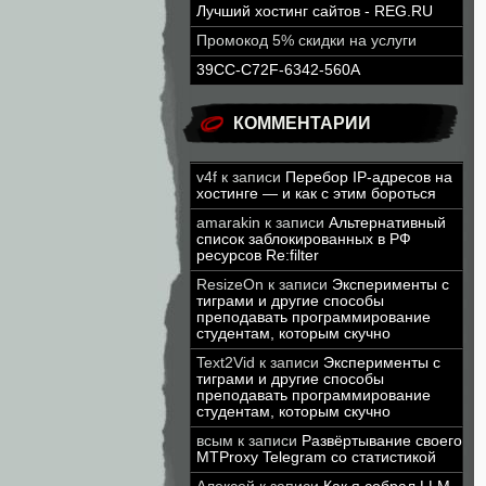
Лучший хостинг сайтов - REG.RU
Промокод 5% скидки на услуги
39CC-C72F-6342-560A
КОММЕНТАРИИ
v4f
к записи
Перебор IP-адресов на
хостинге — и как с этим бороться
amarakin
к записи
Альтернативный
список заблокированных в РФ
ресурсов Re:filter
ResizeOn
к записи
Эксперименты с
тиграми и другие способы
преподавать программирование
студентам, которым скучно
Text2Vid
к записи
Эксперименты с
тиграми и другие способы
преподавать программирование
студентам, которым скучно
всым
к записи
Развёртывание своего
MTProxy Telegram со статистикой