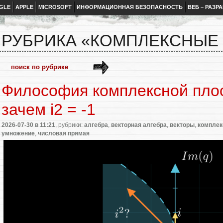
GLE
APPLE
MICROSOFT
ИНФОРМАЦИОННАЯ БЕЗОПАСНОСТЬ
ВЕБ – РАЗР
РУБРИКА «КОМПЛЕКСНЫЕ
Философия комплексной плос
зачем i2 = -1
2026-07-30
в 11:21
, рубрики:
алгебра
,
векторная алгебра
,
векторы
,
комплек
умножение
,
числовая прямая