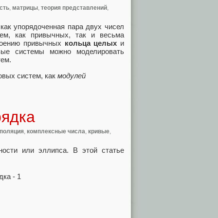
сть
,
матрицы
,
теория представлений
,
 как упорядоченная пара двух чисел
ем, как привычных, так и весьма
роению привычных
кольца целых
и
вые системы можно моделировать
ем.
овых систем, как
модулей
рядка
поляция
,
комплексные числа
,
кривые
,
ности или эллипса. В этой статье