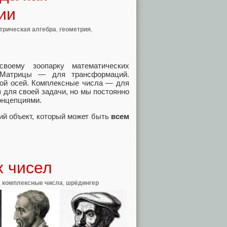
ии
трическая алгебра
,
геометрия
,
воему зоопарку математических
 Матрицы — для трансформаций.
кой осей. Комплексные числа — для
 для своей задачи, но мы постоянно
онцепциями.
кий объект, который может быть
всем
х чисел
,
комплексные числа
,
шрёдингер