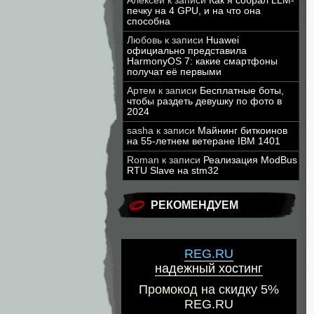
Алексей
к записи
Как я собрал LLM-
печку на 4 GPU, и на что она
способна
Любовь
к записи
Huawei
официально представила
HarmonyOS 7: какие смартфоны
получат её первыми
Артем
к записи
Бесплатные боты,
чтобы раздеть девушку по фото в
2024
sasha
к записи
Майнинг биткоинов
на 55-летнем ветеране IBM 1401
Roman
к записи
Реализация ModBus
RTU Slave на stm32
РЕКОМЕНДУЕМ
REG.RU
надежный хостинг
Промокод на скидку 5%
REG.RU