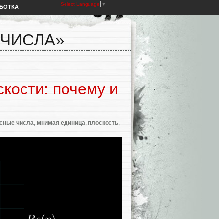
Select Language
▼
АБОТКА
 ЧИСЛА»
кости: почему и
сные числа
,
мнимая единица
,
плоскость
,