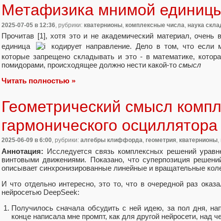
Метафизика мнимой единиц
2025-07-05
в 12:36
, рубрики:
кватернионы
,
комплексные числа
,
наука скла
Прочитав [1], хотя это и не академический материал, очень 
единица
кодирует направление. Дело в том, что если
которые запрещено складывать и это - в математике, котор
помидорами, происходящее должно нести какой-то
смысл
Читать полностью »
Геометрический смысл компл
гармонического осциллятора
2025-06-09
в 6:00
, рубрики:
алгебры клиффорда
,
геометрия
,
кватернионы
,
Аннотация:
Исследуется связь комплексных решений уравне
винтовыми движениями. Показано, что суперпозиция решени
описывает синхронизированные линейные и вращательные колеб
И что отдельно интересно, это то, что в очередной раз оказ
нейросетью DeepSeek:
Получилось сначала обсудить с ней идею, за пол дня, нап
конце написала мне промпт, как для другой нейросети, над ч