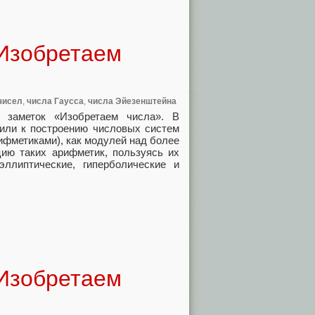
 Изобретаем
чисел
,
числа Гаусса
,
числа Эйезенштейна
 заметок «Изобретаем числа». В
или к построению числовых систем
ифметиками), как модулей над более
ию таких арифметик, пользуясь их
ллиптические, гиперболические и
 Изобретаем