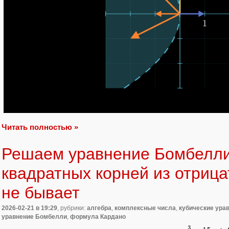
Читать полностью »
Решаем уравнение Бомбелли
квадратных корней из отриц
не бывает
2026-02-21
в 19:29
, рубрики:
алгебра
,
комплексные числа
,
кубические ура
уравнение Бомбелли
,
формула Кардано