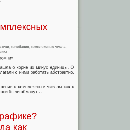
омплексных
атики
,
колебания
,
комплексные числа
,
зика
помни».
зашла о корне из минус единицы. О
лагали с ними работать абстрактно,
ошение к комплексным числам как к
о они были обмануты.
графике?
да как