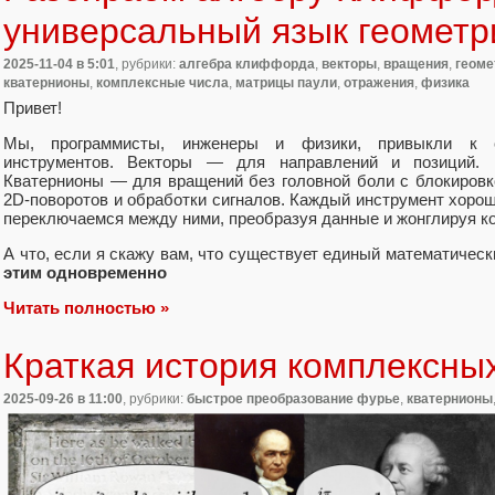
универсальный язык геометр
2025-11-04
в 5:01
, рубрики:
алгебра клиффорда
,
векторы
,
вращения
,
геоме
кватернионы
,
комплексные числа
,
матрицы паули
,
отражения
,
физика
Привет!
Мы, программисты, инженеры и физики, привыкли к с
инструментов. Векторы — для направлений и позиций.
Кватернионы — для вращений без головной боли с блокиров
2D-поворотов и обработки сигналов. Каждый инструмент хорош
переключаемся между ними, преобразуя данные и жонглируя к
А что, если я скажу вам, что существует единый математичес
этим одновременно
Читать полностью »
Краткая история комплексны
2025-09-26
в 11:00
, рубрики:
быстрое преобразование фурье
,
кватернионы