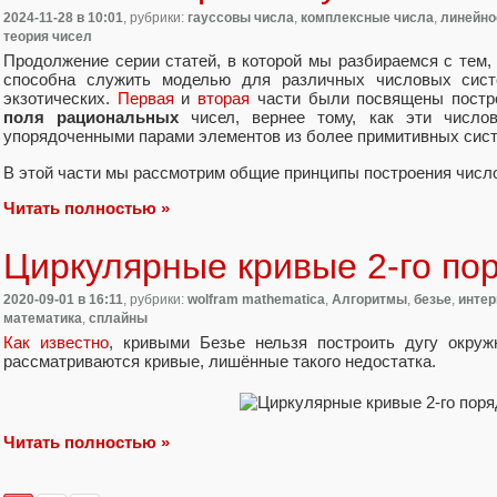
2024-11-28
в 10:01
, рубрики:
гауссовы числа
,
комплексные числа
,
линейно
теория чисел
Продолжение серии статей, в которой мы разбираемся с тем,
способна служить моделью для различных числовых сист
экзотических.
Первая
и
вторая
части были посвящены пост
поля рациональных
чисел, вернее тому, как эти число
упорядоченными парами элементов из более примитивных сист
В этой части мы рассмотрим общие принципы построения числ
Читать полностью »
Циркулярные кривые 2-го по
2020-09-01
в 16:11
, рубрики:
wolfram mathematica
,
Алгоритмы
,
безье
,
интер
математика
,
сплайны
Как известно
, кривыми Безье нельзя построить дугу окруж
рассматриваются кривые, лишённые такого недостатка.
Читать полностью »