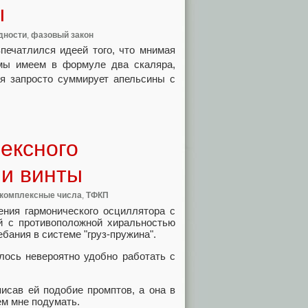
ы
дности
,
фазовый закон
впечатлился идеей того, что мнимая
 мы имеем в формуле два скаляра,
ая запросто суммирует апельсины с
ексного
 и винты
комплексные числа
,
ТФКП
ния гармонического осциллятора с
й с противоположной хиральностью
ания в системе "груз-пружина".
алось невероятно удобно работать с
исав ей подобие промптов, а она в
ем мне подумать.