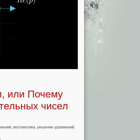
, или Почему
ательных чисел
внения
,
математика
,
решение уравнений
,