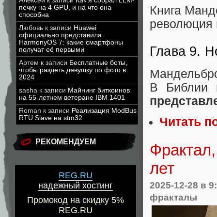
Алексей
к записи
Как я собрал LLM-
печку на 4 GPU, и на что она
Книга Манд
способна
революция в
Любовь
к записи
Huawei
официально представила
HarmonyOS 7: какие смартфоны
Глава 9. 
получат её первыми
Артем
к записи
Бесплатные боты,
чтобы раздеть девушку по фото в
Мандельбро
2024
В Библии
sasha
к записи
Майнинг биткоинов
на 55-летнем ветеране IBM 1401
представл
Roman
к записи
Реализация ModBus
RTU Slave на stm32
Читать п
РЕКОМЕНДУЕМ
Фрактал,
лет
REG.RU
2025-12-28
в 9
надежный хостинг
фракталы
Промокод на скидку 5%
REG.RU