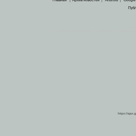
Пуб
Все пра
Основными материалами сайта являются
архивные ко
https://ajax.