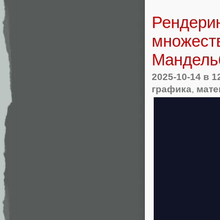
Рендери
множеств
Мандельб
2025-10-14
в 1
графика
,
мате