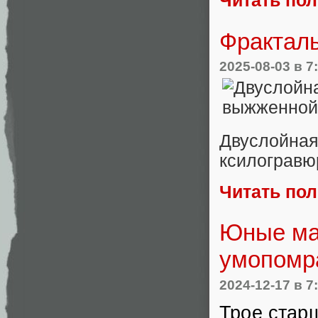
Читать по
Фрактал
2025-08-03
в 7
Двуслойная
ксилограв
Читать по
Юные ма
умопомр
2024-12-17
в 7
Трое старш