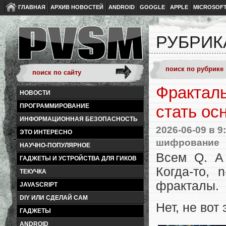
ГЛАВНАЯ
АРХИВ НОВОСТЕЙ
ANDROID
GOOGLE
APPLE
MICROSOF
РУБРИК
Фракталь
НОВОСТИ
ПРОГРАММИРОВАНИЕ
стать ос
ИНФОРМАЦИОННАЯ БЕЗОПАСНОСТЬ
2026-06-09
в 9
ЭТО ИНТЕРЕСНО
шифрование
НАУЧНО-ПОПУЛЯРНОЕ
Всем Q. А
ГАДЖЕТЫ И УСТРОЙСТВА ДЛЯ ГИКОВ
Когда-то, 
ТЕКУЧКА
фракталы.
JAVASCRIPT
DIY ИЛИ СДЕЛАЙ САМ
Нет, не вот 
ГАДЖЕТЫ
ANDROID