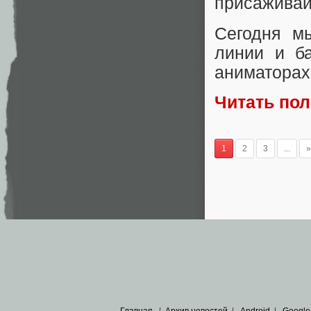
присаживай
Сегодня м
линии и ба
аниматорах,
Читать по
1
2
3
...
»
Главная
|
Архив новостей
|
Android
|
Google