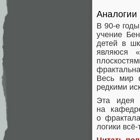
Аналогии
В 90-е год
учение Бен
детей в ш
являюся 
плоскостям
фрактальна
Весь мир 
редкими ис
Эта идея 
на кафедр
о фрактала
логики всё‑