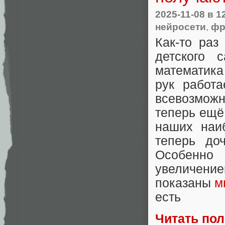
2025-11-08
в 1
нейросети
,
фр
Как-то раз
детского 
математика
рук работа
всевозмож
теперь ещё
наших наи
теперь до
Особенно 
увеличени
показаны
м
есть
Читать по