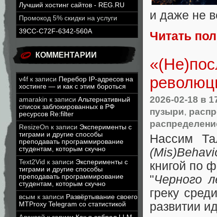
Лучший хостинг сайтов - REG.RU
и даже не в
Промокод 5% скидки на услуги
39CC-C72F-6342-560A
Читать по
КОММЕНТАРИИ
«(Не)по
революци
v4f
к записи
Перебор IP-адресов на
хостинге — и как с этим бороться
2026-02-18
в 1
amarakin
к записи
Альтернативный
список заблокированных в РФ
пузыри
,
распр
ресурсов Re:filter
распределени
ResizeOn
к записи
Эксперименты с
тиграми и другие способы
Нассим Та
преподавать программирование
студентам, которым скучно
(Mis)Behavi
Text2Vid
к записи
Эксперименты с
книгой по ф
тиграми и другие способы
"
Черного л
преподавать программирование
студентам, которым скучно
греку сред
всым
к записи
Развёртывание своего
развитии и
MTProxy Telegram со статистикой