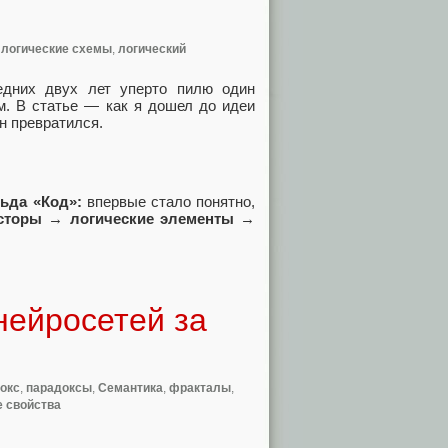
,
логические схемы
,
логический
едних двух лет уперто пилю один
м. В статье — как я дошел до идеи
он превратился.
льда «Код»:
впервые стало понятно,
исторы
→
логические элементы
→
нейросетей за
окс
,
парадоксы
,
Семантика
,
фракталы
,
 свойства