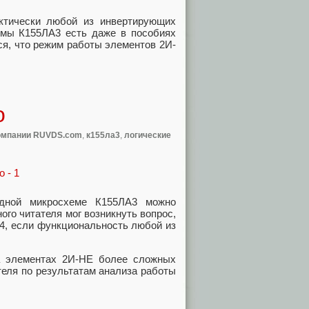
ктически любой из инвертирующих
емы К155ЛА3 есть даже в пособиях
ся, что режим работы элементов 2И-
о
омпании RUVDS.com
,
к155ла3
,
логические
дной микросхеме К155ЛА3 можно
ого читателя мог возникнуть вопрос,
74, если функциональность любой из
а элементах 2И-НЕ более сложных
теля по результатам анализа работы