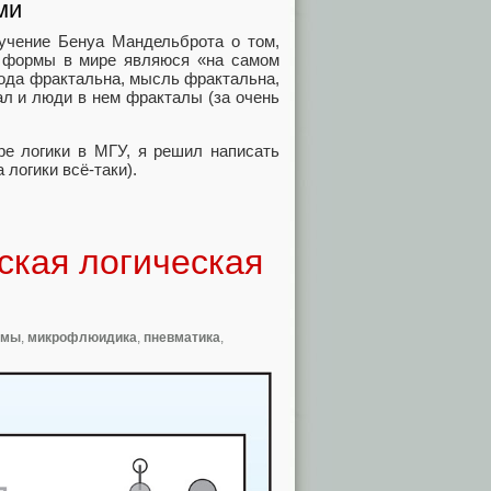
ми
учение Бенуа Мандельброта о том,
е формы в мире являюся «на самом
рода фрактальна, мысль фрактальна,
л и люди в нем фракталы (за очень
ре логики в МГУ, я решил написать
логики всё‑таки).
ская логическая
емы
,
микрофлюидика
,
пневматика
,