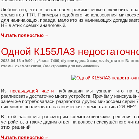
Любопытно, что в аналоговом режиме можно включить пра
элементов ТТЛ. Примеры подобного использования микросх
для начинающих, правда, мало кто из начинающих догадывает
НЕ в этих схемах аналоговый.
Читать полностью »
Одной К155ЛА3 недостаточн
2023-04-13
в 9:00
, рубрики:
7400
,
diy или сделай сам
,
ruvds_статьи
,
Блог к
схемы
,
схемотехника
,
Электроника для начинающих
Из
предыдущей части
публикации мы узнали, что на о
реализовать достаточно много устройств. Причём у неискушённ
зачем же потребовалась разработка других микросхем серии 
них можно реализовать на логических элементах типа 2И-НЕ?
В этой части мы рассмотрим схемотехнические решения н
устройств, а также дадим ответ на вопрос неискушённого чита
этих решений.
Читать полностью »