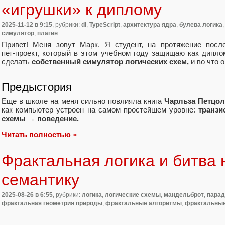
«игрушки» к диплому
2025-11-12
в 9:15
, рубрики:
di
,
TypeScript
,
архитектура ядра
,
булева логика
симулятор
,
плагин
Привет! Меня зовут Марк. Я студент, на протяжение посл
пет‑проект, который в этом учебном году защищаю как дипло
сделать
собственный симулятор логических схем,
и во что 
Предыстория
Еще в школе на меня сильно повлияла книга
Чарльза Петцо
как компьютер устроен на самом простейшем уровне:
транз
схемы
→
поведение.
Читать полностью »
Фрактальная логика и битва 
семантику
2025-08-26
в 6:55
, рубрики:
логика
,
логические схемы
,
мандельброт
,
парад
фрактальная геометрия природы
,
фрактальные алгоритмы
,
фрактальные