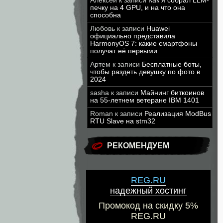
Алексей
к записи
Как я собрал LLM-
печку на 4 GPU, и на что она
способна
Любовь
к записи
Huawei
официально представила
HarmonyOS 7: какие смартфоны
получат её первыми
Артем
к записи
Бесплатные боты,
чтобы раздеть девушку по фото в
2024
sasha
к записи
Майнинг биткоинов
на 55-летнем ветеране IBM 1401
Roman
к записи
Реализация ModBus
RTU Slave на stm32
РЕКОМЕНДУЕМ
REG.RU
надежный хостинг
Промокод на скидку 5%
REG.RU