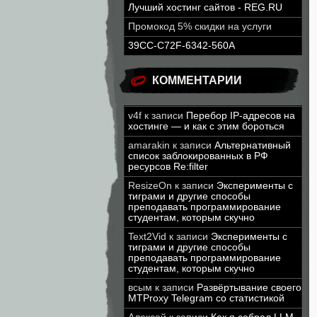
Лучший хостинг сайтов - REG.RU
Промокод 5% скидки на услуги
39CC-C72F-6342-560A
КОММЕНТАРИИ
v4f
к записи
Перебор IP-адресов на
хостинге — и как с этим бороться
amarakin
к записи
Альтернативный
список заблокированных в РФ
ресурсов Re:filter
ResizeOn
к записи
Эксперименты с
тиграми и другие способы
преподавать программирование
студентам, которым скучно
Text2Vid
к записи
Эксперименты с
тиграми и другие способы
преподавать программирование
студентам, которым скучно
всым
к записи
Развёртывание своего
MTProxy Telegram со статистикой