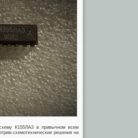
схему К155ЛА3 в привычном всем
отрим схемотехнические решения на