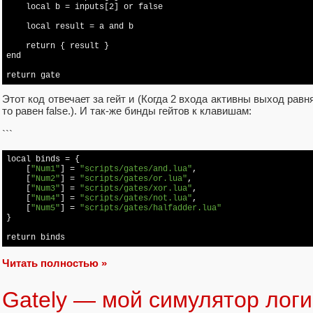
local
 b = inputs[2] or 
false
local
 result = a and b

return
 { result }

end

return
 gate
Этот код отвечает за гейт и (Когда 2 входа активны выход равня
то равен false.). И так-же бинды гейтов к клавишам:
```
local
 binds = {

    [
"Num1"
] = 
"scripts/gates/and.lua"
,

    [
"Num2"
] = 
"scripts/gates/or.lua"
,

    [
"Num3"
] = 
"scripts/gates/xor.lua"
,

    [
"Num4"
] = 
"scripts/gates/not.lua"
,

    [
"Num5"
] = 
"scripts/gates/halfadder.lua"
}

return
 binds
Читать полностью »
Gately — мой симулятор логи