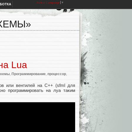
Select Language
▼
АБОТКА
ХЕМЫ»
с
на Lua
схемы
,
Программирование
,
процессор
,
тов или вентилей на С++ (sfml для
жно программировать на луа таким