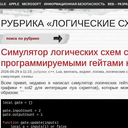
GLE
APPLE
MICROSOFT
ИНФОРМАЦИОННАЯ БЕЗОПАСНОСТЬ
ВЕБ – РАЗР
РУБРИКА «ЛОГИЧЕСКИЕ С
Симулятор логических схем 
программируемыми гейтами 
2026-06-29
в 11:15
, рубрики:
c++
,
Lua
,
вентиль
,
кодинг
,
логика
,
логические 
симуляция
,
схемы
Всем привет, недавно я написал симулятор логических гей
графики + sol2 для интеграции луа скриптов), которые мо
образом: ```
local
 gate = {}

gate.inputCount = 2

gate.outputCount = 1

function
 gate.update(inputs)

local
 a = inputs[1] or 
false