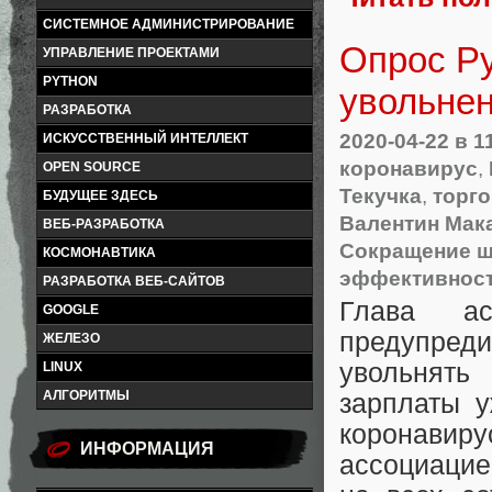
СИСТЕМНОЕ АДМИНИСТРИРОВАНИЕ
Опрос Ру
УПРАВЛЕНИЕ ПРОЕКТАМИ
PYTHON
увольне
РАЗРАБОТКА
2020-04-22
в 1
ИСКУССТВЕННЫЙ ИНТЕЛЛЕКТ
коронавирус
,
OPEN SOURCE
Текучка
,
торг
БУДУЩЕЕ ЗДЕСЬ
Валентин Мак
ВЕБ-РАЗРАБОТКА
Сокращение ш
КОСМОНАВТИКА
эффективност
РАЗРАБОТКА ВЕБ-САЙТОВ
Глава ас
GOOGLE
предупред
ЖЕЛЕЗО
увольнять
LINUX
АЛГОРИТМЫ
зарплаты у
коронавиру
ИНФОРМАЦИЯ
ассоциацие