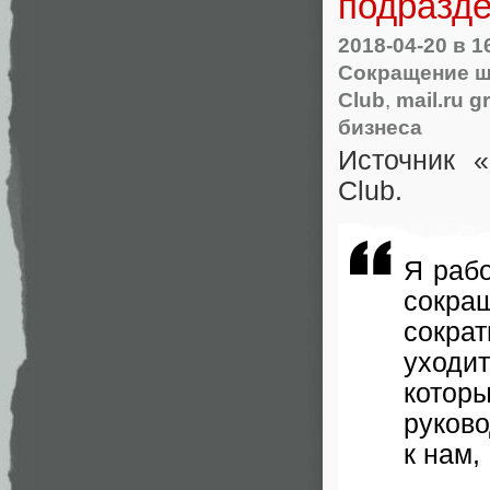
подразд
2018-04-20
в 1
Сокращение ш
Club
,
mail.ru g
бизнеса
Источник
«
Club.
Я рабо
сокра
сокра
уходи
которы
руково
к нам
,