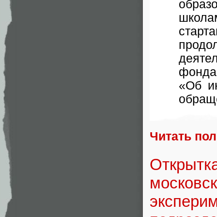
обра
школам
старт
продо
деяте
фонда 
«Об и
обращ
Читать по
Открытка
московск
эксперим