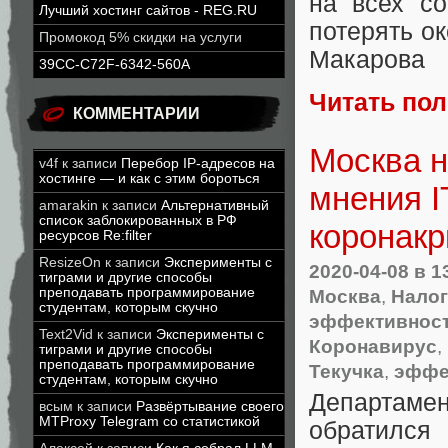
на всех со
Лучший хостинг сайтов - REG.RU
потерять о
Промокод 5% скидки на услуги
Макарова
39CC-C72F-6342-560A
Читать по
КОММЕНТАРИИ
Москва н
v4f
к записи
Перебор IP-адресов на
хостинге — и как с этим бороться
мнения I
amarakin
к записи
Альтернативный
список заблокированных в РФ
коронакр
ресурсов Re:filter
ResizeOn
к записи
Эксперименты с
2020-04-08
в 1
тиграми и другие способы
преподавать программирование
Москва
,
Налог
студентам, которым скучно
эффективност
Text2Vid
к записи
Эксперименты с
Коронавирус
,
тиграми и другие способы
преподавать программирование
Текучка
,
эффе
студентам, которым скучно
Департам
всым
к записи
Развёртывание своего
MTProxy Telegram со статистикой
обратился