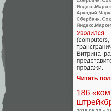
Сбербанк
,
Сок
Яндекс.Маркет
Аркадий Марк
Сбербанк
,
Сок
Яндекс.Маркет
Уволился
А
(
computers
,
трансгран
Витрина ра
представи
продажи
,
Читать по
186 «ком
штрейкбр
2019-05-20
в 1