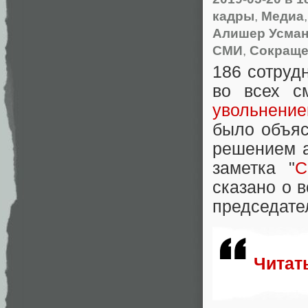
кадры
,
Медиа
Алишер Усма
СМИ
,
Сокраще
186 сотруд
во всех с
увольнение
было объя
решением а
заметка "
С
сказано о 
председате
Читат