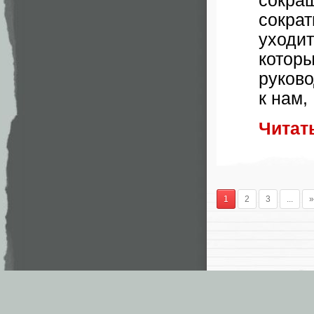
сокра
сокра
уходи
которы
руково
к нам
,
Читат
1
2
3
...
»