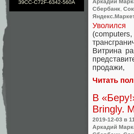
Аркадий Марк
39CC-C72F-6342-560A
Сбербанк
,
Сок
Яндекс.Маркет
Уволился
А
(
computers
,
трансгран
Витрина ра
представи
продажи
,
Читать по
В «Беру!
Bringly.
2019-12-03
в 1
Аркадий Марк