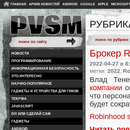
ГЛАВНАЯ
АРХИВ НОВОСТЕЙ
ANDROID
GOOGLE
APPLE
MICROSOF
РУБРИК
Брокер R
НОВОСТИ
ПРОГРАММИРОВАНИЕ
2022-04-27
в 8
ИНФОРМАЦИОННАЯ БЕЗОПАСНОСТЬ
метки:
2022
,
Ro
ЭТО ИНТЕРЕСНО
Влад Тене
НАУЧНО-ПОПУЛЯРНОЕ
компании
оп
ГАДЖЕТЫ И УСТРОЙСТВА ДЛЯ ГИКОВ
что персон
ТЕКУЧКА
будет сокр
JAVASCRIPT
DIY ИЛИ СДЕЛАЙ САМ
Robinhood sa
ГАДЖЕТЫ
Читать по
ANDROID