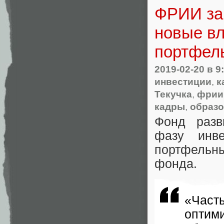
ФРИИ за
новые вл
портфел
2019-02-20
в 9
инвестиции
,
к
Текучка
,
фрии
кадры
,
образ
Фонд разв
фазу инве
портфельн
фонда.
«Част
опти