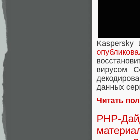
Kaspersky 
опубликова
восстано
вирусом C
декодирова
данных сер
Читать по
PHP-Дайд
материал