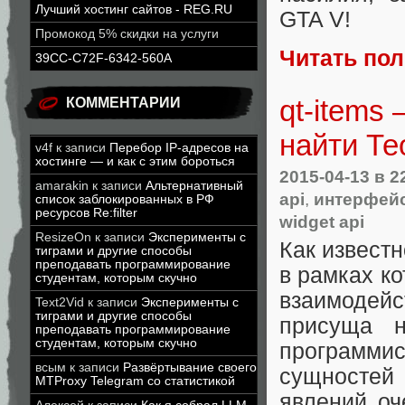
Лучший хостинг сайтов - REG.RU
GTA V!
Промокод 5% скидки на услуги
Читать по
39CC-C72F-6342-560A
qt-items
КОММЕНТАРИИ
найти Те
v4f
к записи
Перебор IP-адресов на
хостинге — и как с этим бороться
2015-04-13
в 2
amarakin
к записи
Альтернативный
api
,
интерфей
список заблокированных в РФ
ресурсов Re:filter
widget api
ResizeOn
к записи
Эксперименты с
Как извест
тиграми и другие способы
преподавать программирование
в рамках к
студентам, которым скучно
взаимодей
Text2Vid
к записи
Эксперименты с
тиграми и другие способы
присуща н
преподавать программирование
студентам, которым скучно
программи
всым
к записи
Развёртывание своего
сущностей
MTProxy Telegram со статистикой
явлений оч