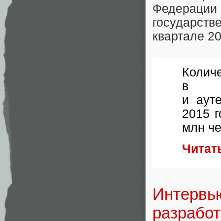
Федерац
государств
квартале 20
Колич
в Ед
и аут
2015 г
млн че
Читат
Интервь
разработ