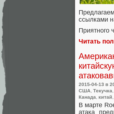
Предлагае
ссылками н
Приятного 
Читать по
Америка
китайску
атакова
2015-04-13
в 2
США
,
Текучка
Канада
,
китай
В марте Ro
атака пред