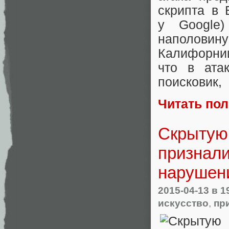
скрипта в B
у Google)
наполовин
Калифорни
что в ата
поисковик
,
Читать по
Скрытую 
признали
нарушен
2015-04-13
в 1
искусство
,
пр