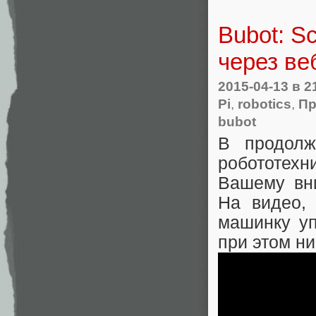
Bubot: S
через ве
2015-04-13
в 2
Pi
,
robotics
,
Пр
bubot
В продол
робототех
Вашему вни
На видео
машинку уп
при этом ни