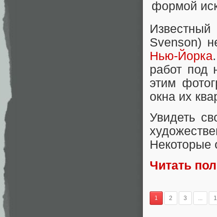
Известный
Svenson) 
Нью-Йорка
работ под 
этим фотог
окна их ква
Увидеть с
художест
Некоторые 
Читать по
1
2
3
...
1