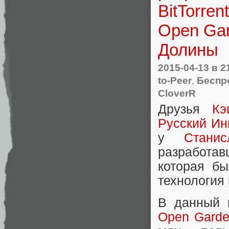
BitTorre
Open Gar
Долины
2015-04-13
в 2
to-Peer
,
Беспр
CloverR
Друзья
Кэ
Русский Ин
у
Стани
разработа
которая бы
технология 
В данный 
Open Gard