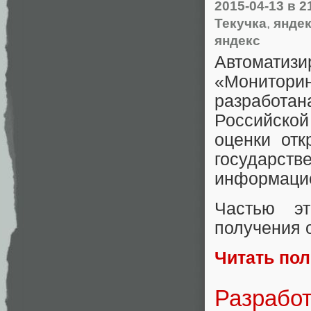
2015-04-13
в 2
Текучка
,
янде
яндекс
Автомати
«
Монитори
разработа
Российской
оценки отк
государств
информацио
Частью эт
получения о
Читать по
Разработ