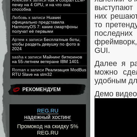
Алексей
к записи
Как я собрал LLM-
печку на 4 GPU, и на что она
выступают
способна
них решают
Любовь
к записи
Huawei
официально представила
то претенд
HarmonyOS 7: какие смартфоны
последни
получат её первыми
Артем
к записи
Бесплатные боты,
фреймворк,
чтобы раздеть девушку по фото в
GUI.
2024
sasha
к записи
Майнинг биткоинов
Далее я ра
на 55-летнем ветеране IBM 1401
Roman
к записи
Реализация ModBus
можно сде
RTU Slave на stm32
удобным дл
РЕКОМЕНДУЕМ
Демо видео
REG.RU
надежный хостинг
Промокод на скидку 5%
REG.RU