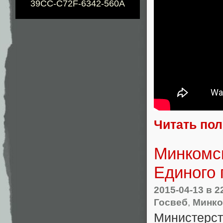
39CC-C72F-6342-560A
Читать по
Минкомсв
Единого 
2015-04-13
в 2
Госвеб
,
Минко
Министерст