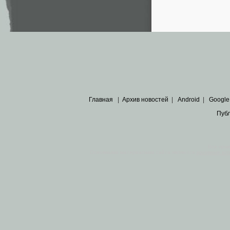
Главная
|
Архив новостей
|
Android
|
Google
Пуб
Все пра
Основными материалами сайта являются
архивные ко