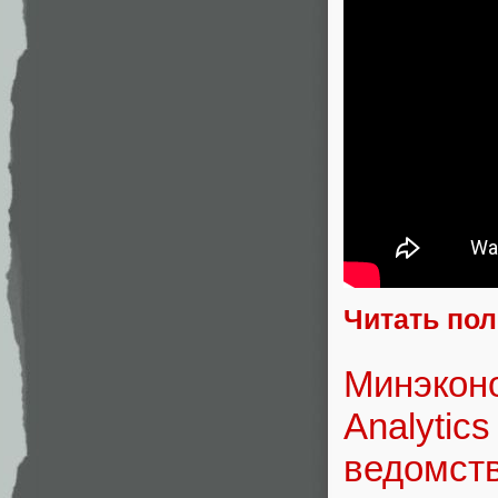
Читать по
Минэконо
Analytic
ведомст