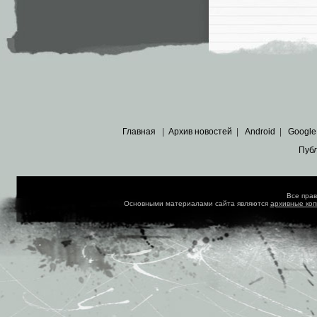
Главная
|
Архив новостей
|
Android
|
Google
Пуб
Все пра
Основными материалами сайта являются
архивные ко