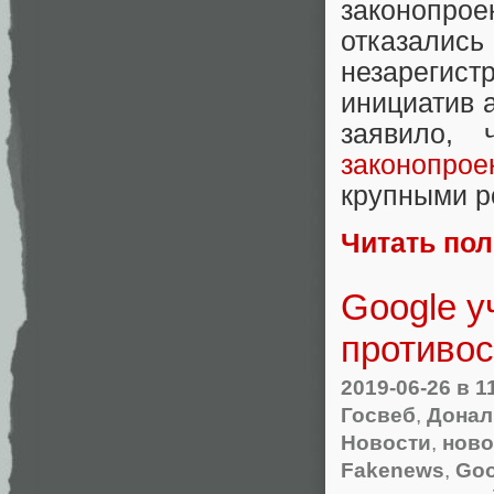
законопрое
отказал
незареги
инициатив 
заявило, 
законопрое
крупными р
Читать по
Google у
противос
2019-06-26
в 1
Госвеб
,
Донал
Новости
,
ново
Fakenews
,
Goo