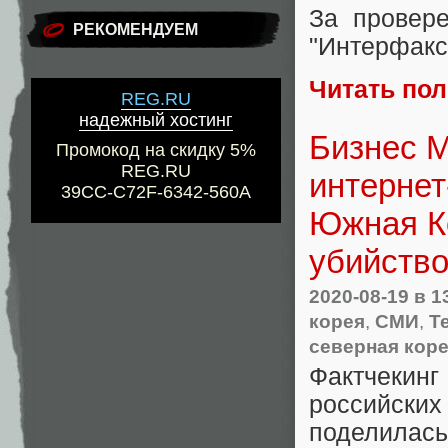
За провере
РЕКОМЕНДУЕМ
"Интерфак
Читать по
REG.RU
надежный хостинг
Бизнес 
Промокод на скидку 5%
REG.RU
интернет
39CC-C72F-6342-560A
Южная Ко
убийство
2020-08-19
в 1
корея
,
СМИ
,
Т
северная кор
Фактчекин
российски
поделилас