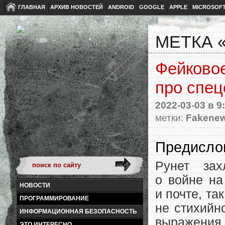
ГЛАВНАЯ
АРХИВ НОВОСТЕЙ
ANDROID
GOOGLE
APPLE
MICROSOF
МЕТКА 
Фейковое
про спец
2022-03-03
в 9
метки:
Fakene
Предисло
Рунет зах
о войне на
НОВОСТИ
и почте
,
так
ПРОГРАММИРОВАНИЕ
не стихийн
ИНФОРМАЦИОННАЯ БЕЗОПАСНОСТЬ
выражения
ЭТО ИНТЕРЕСНО