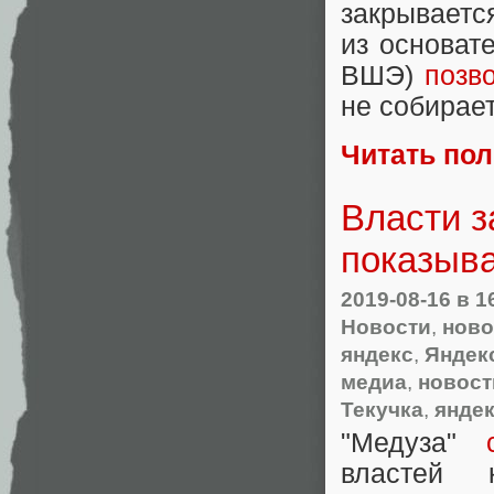
закрывает
из основат
ВШЭ)
позв
не собирае
Читать по
Власти з
показыва
2019-08-16
в 1
Новости
,
ново
яндекс
,
Яндек
медиа
,
новост
Текучка
,
янде
"Медуза"
властей 