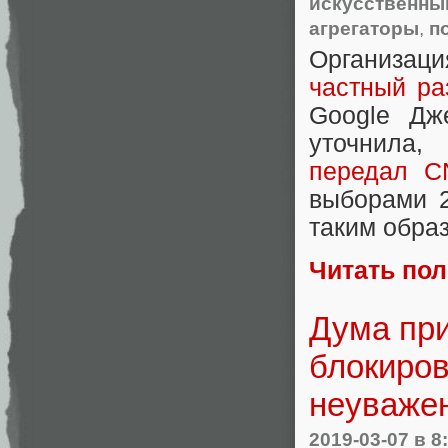
искусственны
агрегаторы
,
п
Организаци
частный ра
Google Дж
уточнила
,
передал C
выборами 2
таким обра
Читать по
Дума при
блокиров
неуважен
2019-03-07
в 8