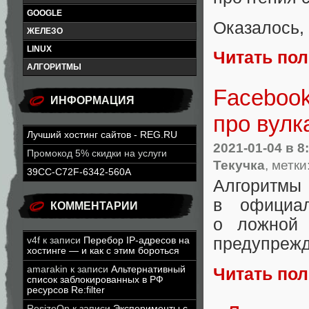
GOOGLE
Оказалось
,
ЖЕЛЕЗО
LINUX
Читать по
АЛГОРИТМЫ
Faceboo
ИНФОРМАЦИЯ
про вулк
Лучший хостинг сайтов - REG.RU
2021-01-04
в 8
Промокод 5% скидки на услуги
Текучка
, метки
39CC-C72F-6342-560A
Алгоритм
в официа
КОММЕНТАРИИ
о ложной
предупрежд
v4f
к записи
Перебор IP-адресов на
хостинге — и как с этим бороться
amarakin
к записи
Альтернативный
Читать по
список заблокированных в РФ
ресурсов Re:filter
ResizeOn
к записи
Эксперименты с