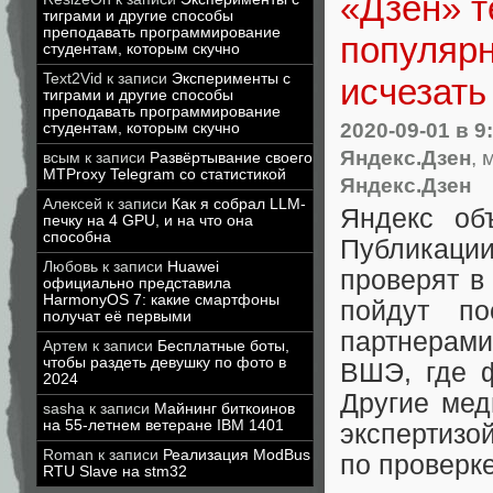
«Дзен» т
тиграми и другие способы
преподавать программирование
популярн
студентам, которым скучно
Text2Vid
к записи
Эксперименты с
исчезать
тиграми и другие способы
преподавать программирование
2020-09-01
в 9
студентам, которым скучно
Яндекс.Дзен
, 
всым
к записи
Развёртывание своего
MTProxy Telegram со статистикой
Яндекс.Дзен
Алексей
к записи
Как я собрал LLM-
Яндекс объ
печку на 4 GPU, и на что она
способна
Публикаци
Любовь
к записи
Huawei
проверят в
официально представила
HarmonyOS 7: какие смартфоны
пойдут п
получат её первыми
партнерами
Артем
к записи
Бесплатные боты,
чтобы раздеть девушку по фото в
ВШЭ, где ф
2024
Другие мед
sasha
к записи
Майнинг биткоинов
на 55-летнем ветеране IBM 1401
экспертизой
Roman
к записи
Реализация ModBus
по проверк
RTU Slave на stm32