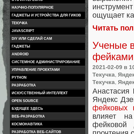
инструмент
НАУЧНО-ПОПУЛЯРНОЕ
ощущает к
ГАДЖЕТЫ И УСТРОЙСТВА ДЛЯ ГИКОВ
ТЕКУЧКА
Читать по
JAVASCRIPT
DIY ИЛИ СДЕЛАЙ САМ
Ученые в
ГАДЖЕТЫ
фейками 
ANDROID
СИСТЕМНОЕ АДМИНИСТРИРОВАНИЕ
2021-02-09
в 1
УПРАВЛЕНИЕ ПРОЕКТАМИ
Текучка
,
Янде
PYTHON
Текучка
,
Янде
РАЗРАБОТКА
Анастасия 
ИСКУССТВЕННЫЙ ИНТЕЛЛЕКТ
Яндекс Дзе
OPEN SOURCE
фейковых 
БУДУЩЕЕ ЗДЕСЬ
влияет на
ВЕБ-РАЗРАБОТКА
фейковой 
КОСМОНАВТИКА
прочтения 
РАЗРАБОТКА ВЕБ-САЙТОВ