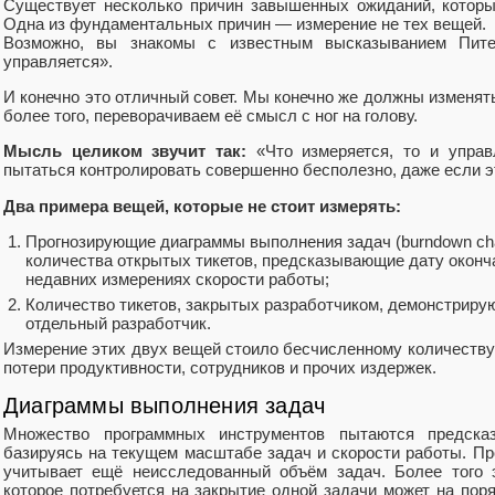
Существует несколько причин завышенных ожиданий, которы
Одна из фундаментальных причин — измерение не тех вещей.
Возможно, вы знакомы с известным высказыванием Питер
управляется».
И конечно это отличный совет. Мы конечно же должны изменять
более того, переворачиваем её смысл с ног на голову.
Мысль целиком звучит так:
«Что измеряется, то и управ
пытаться контролировать совершенно бесполезно, даже если э
Два примера вещей, которые не стоит измерять:
Прогнозирующие диаграммы выполнения задач (burndown cha
количества открытых тикетов, предсказывающие дату оконч
недавних измерениях скорости работы;
Количество тикетов, закрытых разработчиком, демонстриру
отдельный разработчик.
Измерение этих двух вещей стоило бесчисленному количеству
потери продуктивности, сотрудников и прочих издержек.
Диаграммы выполнения задач
Множество программных инструментов пытаются предсказ
базируясь на текущем масштабе задач и скорости работы. Про
учитывает ещё неисследованный объём задач. Более того 
которое потребуется на закрытие одной задачи может на пор