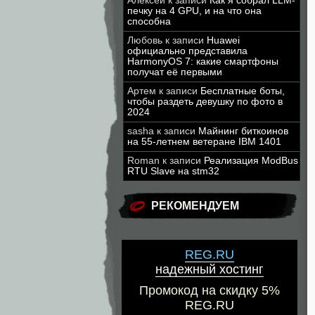
Алексей
к записи
Как я собрал LLM-
печку на 4 GPU, и на что она
способна
Любовь
к записи
Huawei
официально представила
HarmonyOS 7: какие смартфоны
получат её первыми
Артем
к записи
Бесплатные боты,
чтобы раздеть девушку по фото в
2024
sasha
к записи
Майнинг биткоинов
на 55-летнем ветеране IBM 1401
Roman
к записи
Реализация ModBus
RTU Slave на stm32
РЕКОМЕНДУЕМ
REG.RU
надежный хостинг
Промокод на скидку 5%
REG.RU