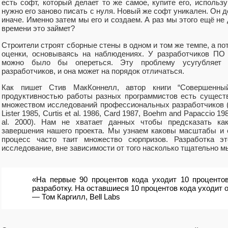
есть софт, который делает то же самое, купите его, использу
нужно его заново писать с нуля. Новый же софт уникален. Он де
иначе. Именно затем мы его и создаем. А раз мы этого ещё не 
времени это займет?
Строители строят сборные стены в одном и том же темпе, а по
оценки, основываясь на наблюдениях. У разработчиков ПО
можно было бы опереться. Эту проблему усугубляет 
разработчиков, и она может на порядок отличаться.
Как пишет Стив МакКоннелл, автор книги “Совершенны
продуктивностью работы разных программистов есть сущест
множеством исследований профессиональных разработчиков (Cu
Lister 1985, Curtis et al. 1986, Card 1987, Boehm and Papaccio 1
al. 2000). Нам не хватает данных чтобы предсказать ка
завершения нашего проекта. Мы узнаем каковы масштабы и 
процесс часто таит множество сюрпризов. Разработка э
исследование, вне зависимости от того насколько тщательно м
«На первые 90 процентов кода уходит 10 процентов
разработку. На оставшиеся 10 процентов кода уходит 
— Том Каргилл, Bell Labs