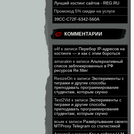
Лучший хостинг сайтов - REG.RU
Промокод 5% скидки на услуги
39CC-C72F-6342-560A
КОММЕНТАРИИ
v4f
к записи
Перебор IP-адресов на
хостинге — и как с этим бороться
amarakin
к записи
Альтернативный
список заблокированных в РФ
ресурсов Re:filter
ResizeOn
к записи
Эксперименты с
тиграми и другие способы
преподавать программирование
студентам, которым скучно
Text2Vid
к записи
Эксперименты с
тиграми и другие способы
преподавать программирование
студентам, которым скучно
всым
к записи
Развёртывание своего
MTProxy Telegram со статистикой