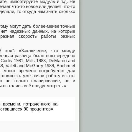
йте, импортируйте модуль и т.д. Не
лает что-то новое или делает что-то
делали, то откуда нам знать сколько
тому могут дать более-менее точные
 нет надежных данных, на которые
разная скорость работы разных
й код”: «Заключение, что между
венная разница было подтверждено
rtis 1981, Mills 1983, DeMarco and
988, Valett and McGarry 1989, Boehm et
к много времени потребуется для
сложность уже начав работу и этот
то не только планирование, но и
ы пытались всё предусмотреть.»
 времени, потраченного на
оставшиеся 90 процентов»