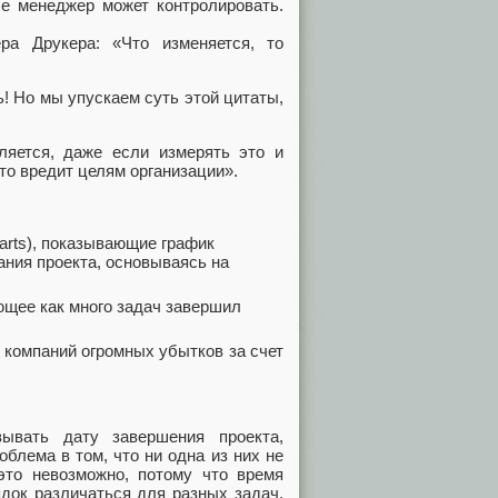
е менеджер может контролировать.
а Друкера: «Что изменяется, то
! Но мы упускаем суть этой цитаты,
ляется, даже если измерять это и
то вредит целям организации».
rts), показывающие график
ания проекта, основываясь на
ющее как много задач завершил
 компаний огромных убытков за счет
ывать дату завершения проекта,
блема в том, что ни одна из них не
это невозможно, потому что время
ядок различаться для разных задач,