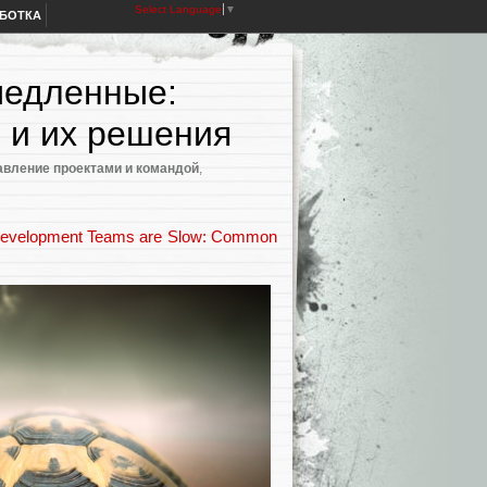
Select Language
▼
АБОТКА
медленные:
 и их решения
авление проектами и командой
,
evelopment Teams are Slow: Common